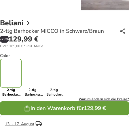
Beliani
2-tlg Barhocker MICCO in Schwarz/Braun
129,99 €
-
23
%
UVP
:
169,00 €
*
inkl. MwSt.
Color
2-tlg
2-tlg
2-tlg
Barhocker
Barhocker
Barhocker
MICCO in
MICCO in
MICCO in
Warum ändern sich die Preise?
Schwarz/Braun
Beige/Braun
Weiß/Braun
In den Warenkorb für
129,99 €
13. - 17. August