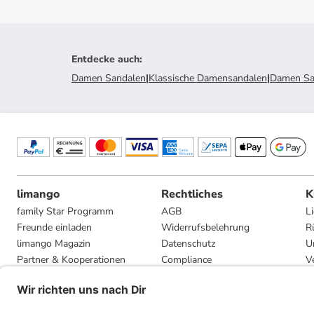
Entdecke auch
:
Damen Sandalen
|
Klassische Damensandalen
|
Damen Sa
limango
Rechtliches
K
family Star Programm
AGB
L
Freunde einladen
Widerrufsbelehrung
R
limango Magazin
Datenschutz
U
Partner & Kooperationen
Compliance
V
Jobs
Impressum
G
Presse
Privatsphäre-Einstellungen
Mediadaten
Geschenkgutscheinbedingungen