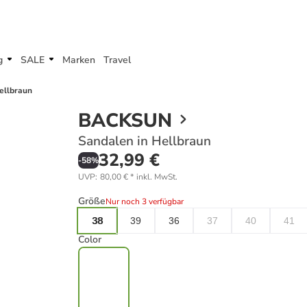
g
SALE
Marken
Travel
ellbraun
BACKSUN
Sandalen in Hellbraun
32,99 €
-
58
%
UVP
:
80,00 €
*
inkl. MwSt.
Größe
Nur noch 3 verfügbar
38
39
36
37
40
41
Color