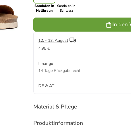
Sandalen in
Sandalen in
Hellbraun
Schwarz
In den
12. - 13. August
4,95 €
limango
14 Tage Rückgaberecht
DE & AT
Material & Pflege
Produktinformation