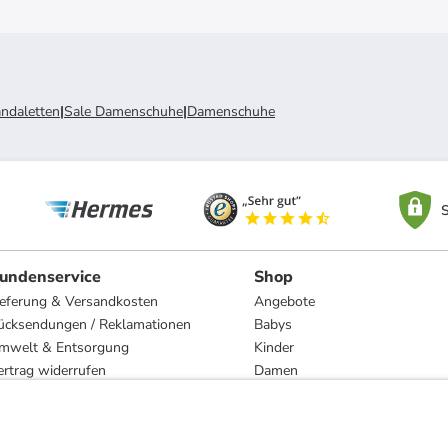
ndaletten
|
Sale Damenschuhe
|
Damenschuhe
S
undenservice
Shop
ieferung & Versandkosten
Angebote
ücksendungen / Reklamationen
Babys
mwelt & Entsorgung
Kinder
ertrag widerrufen
Damen
esetzliche Gewährleistung und Reparatur
Herren
Wohnen
Trachten