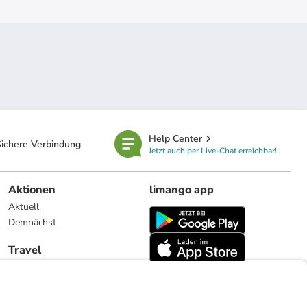
Help Center
ichere Verbindung
Jetzt auch per Live-Chat erreichbar!
Aktionen
limango app
Aktuell
Demnächst
Travel
Reiseangebote