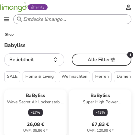
family
Shop
Babyliss
1
Beliebtheit
Alle Filter
SALE
Home & Living
Weihnachten
Herren
Damen
BaByliss
BaByliss
Wave Secret Air Lockenstab in
Super High Power
Schwarz
Haarschneider in Lila
-
27
%
-
43
%
26,08 €
67,83 €
UVP
:
35,86 €
*
UVP
:
120,99 €
*