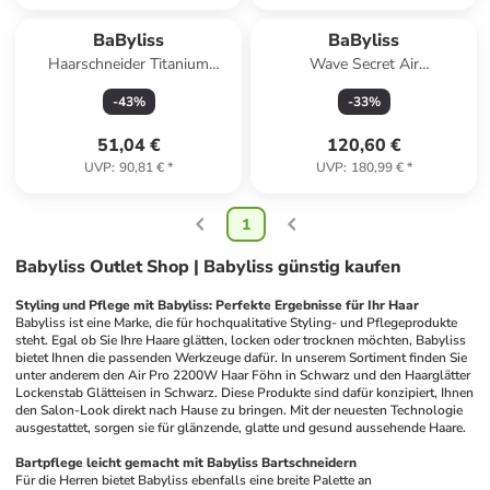
BaByliss
BaByliss
Haarschneider Titanium
Wave Secret Air
Bartschneider Trimmer in Grau
Lockenmaschine in Schwarz
-
43
%
-
33
%
51,04 €
120,60 €
UVP
:
90,81 €
*
UVP
:
180,99 €
*
1
Babyliss Outlet Shop | Babyliss günstig kaufen
Styling und Pflege mit Babyliss: Perfekte Ergebnisse für Ihr Haar
Babyliss ist eine Marke, die für hochqualitative Styling- und Pflegeprodukte 
steht. Egal ob Sie Ihre Haare glätten, locken oder trocknen möchten, Babyliss 
bietet Ihnen die passenden Werkzeuge dafür. In unserem Sortiment finden Sie 
unter anderem den Air Pro 2200W Haar Föhn in Schwarz und den Haarglätter 
Lockenstab Glätteisen in Schwarz. Diese Produkte sind dafür konzipiert, Ihnen 
den Salon-Look direkt nach Hause zu bringen. Mit der neuesten Technologie 
ausgestattet, sorgen sie für glänzende, glatte und gesund aussehende Haare.
Bartpflege leicht gemacht mit Babyliss Bartschneidern
Für die Herren bietet Babyliss ebenfalls eine breite Palette an 