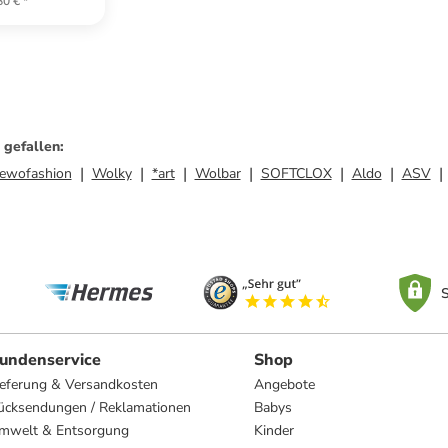
80 €
*
 gefallen
:
ewofashion
Wolky
*art
Wolbar
SOFTCLOX
Aldo
ASV
S
undenservice
Shop
ieferung & Versandkosten
Angebote
ücksendungen / Reklamationen
Babys
mwelt & Entsorgung
Kinder