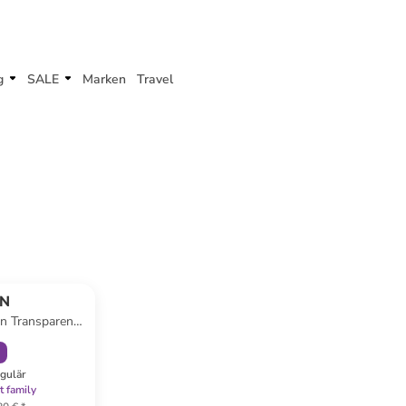
g
SALE
Marken
Travel
abatt
N
in Transparent/
ß
egulär
t family