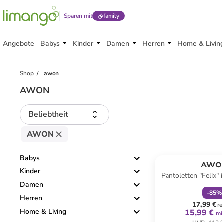
Sparen mit
family
Angebote
Babys
Kinder
Damen
Herren
Home & Livin
Shop
awon
AWON
Beliebtheit
AWON
family
r
Babys
AWO
Kinder
Pantoletten "Felix" 
Damen
Wei
-
85
%
Herren
17,99 €
r
Home & Living
15,99 €
mi