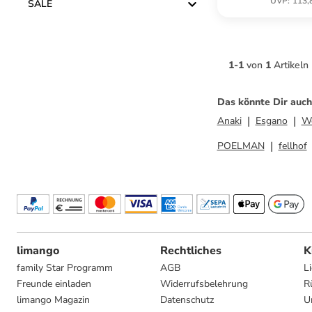
UVP
:
113,
SALE
1
-
1
von
1
Artikeln
Das könnte Dir auch
Anaki
Esgano
W
POELMAN
fellhof
limango
Rechtliches
K
family Star Programm
AGB
L
Freunde einladen
Widerrufsbelehrung
R
limango Magazin
Datenschutz
U