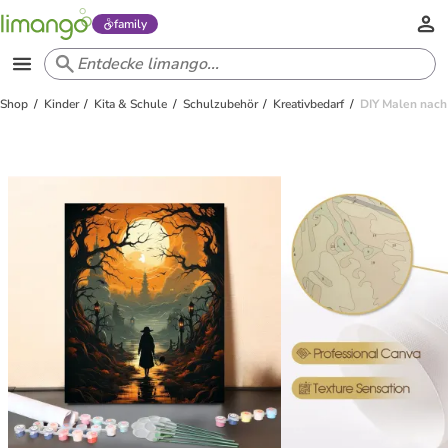
family
Shop
Kinder
Kita & Schule
Schulzubehör
Kreativbedarf
DIY Malen nach