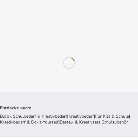
Entdecke auch
:
Büro-, Schulbedarf & Kreativbedarf
|
Kreativbedarf
|
Für Kita & Schule
|
Kreativbedarf & Do-It-Yourself
|
Bastel- & Kreativsets
|
Schulzubehör