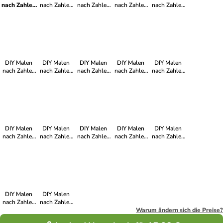
nach Zahlen
nach Zahlen
nach Zahlen
nach Zahlen
nach Zahlen
Set-
Set-
Set-
Set-
Set-
"Nachtweg"
"Kürbiszauber"
"Seelenblüte"
"Mondkatze"
"Schattennacht"
DIY Malen
DIY Malen
DIY Malen
DIY Malen
DIY Malen
nach Zahlen
nach Zahlen
nach Zahlen
nach Zahlen
nach Zahlen
Set-
Set-
Set-
Set-
Set-
"Hexennacht"
"Geisterspaß"
"Frostkirche"
"Grinskopf"
"Winterspuk"
DIY Malen
DIY Malen
DIY Malen
DIY Malen
DIY Malen
nach Zahlen
nach Zahlen
nach Zahlen
nach Zahlen
nach Zahlen
Set-
Set-
Set-
Set-
Set-
"Zauberbiss"
"Halloween-
"Kürbisdämon"
"Höllenmond"
"Blutmondkirche"
Nacht"
DIY Malen
DIY Malen
nach Zahlen
nach Zahlen
Set-
Set-
Warum ändern sich die Preise?
"Zauberkatze"
"Rosenknochen"