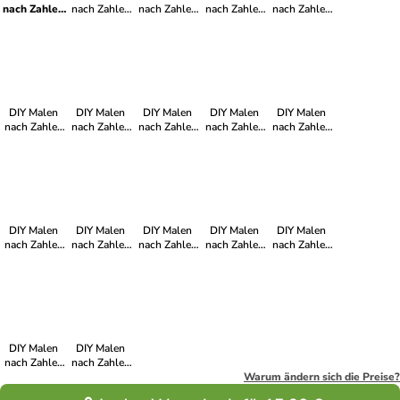
nach Zahlen
nach Zahlen
nach Zahlen
nach Zahlen
nach Zahlen
Set-
Set-
Set-
Set-
Set-
"Blutmondkirche"
"Kürbiszauber"
"Schattennacht"
"Hexennacht"
"Mondkatze"
DIY Malen
DIY Malen
DIY Malen
DIY Malen
DIY Malen
nach Zahlen
nach Zahlen
nach Zahlen
nach Zahlen
nach Zahlen
Set-
Set-
Set-
Set-
Set-
"Frostkirche"
"Grinskopf"
"Geisterspaß"
"Seelenblüte"
"Winterspuk"
DIY Malen
DIY Malen
DIY Malen
DIY Malen
DIY Malen
nach Zahlen
nach Zahlen
nach Zahlen
nach Zahlen
nach Zahlen
Set-
Set-
Set-
Set-
Set-
"Halloween-
"Zauberbiss"
"Kürbisdämon"
"Zauberkatze"
"Nachtweg"
Nacht"
DIY Malen
DIY Malen
nach Zahlen
nach Zahlen
Set-
Set-
Warum ändern sich die Preise?
"Rosenknochen"
"Höllenmond"