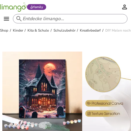
family
Shop
Kinder
Kita & Schule
Schulzubehör
Kreativbedarf
DIY Malen nach