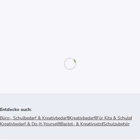
Entdecke auch
:
Büro-, Schulbedarf & Kreativbedarf
|
Kreativbedarf
|
Für Kita & Schule
|
Kreativbedarf & Do-It-Yourself
|
Bastel- & Kreativsets
|
Schulzubehör