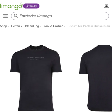
family
Shop
Herren
Bekleidung
Große Größen
T-Shirt 1er Pack in Dunkelblau