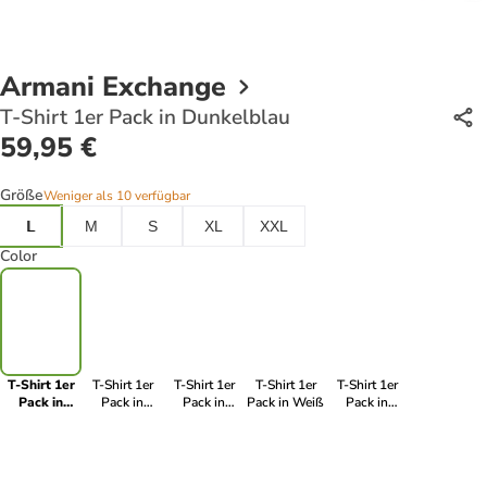
Armani Exchange
T-Shirt 1er Pack in Dunkelblau
59,95 €
Größe
Weniger als 10 verfügbar
L
M
S
XL
XXL
Color
T-Shirt 1er
T-Shirt 1er
T-Shirt 1er
T-Shirt 1er
T-Shirt 1er
Pack in
Pack in
Pack in
Pack in Weiß
Pack in
Dunkelblau
Schwarz/Weiß
Anthrazit
Graublau
(Chimera)