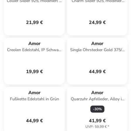
Collier Silber 925, rhodiniert in
Charm Silber 925, rhodiniert
Silber
in silber
21,99 €
24,99 €
Amor
Amor
Creolen Edelstahl, IP Schwarz
Single Ohrstecker Gold 375/9
in Schwarz
ct in Gold
19,99 €
44,99 €
Amor
Amor
Fußkette Edelstahl in Grün
Quarzuhr Apfelleder, Alloy in
Gold
-
30
%
44,99 €
41,99 €
UVP
:
59,99 €
*