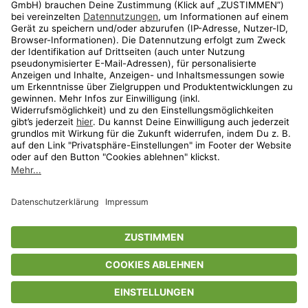
Aktionen
Travel
limango.nl
limango.pl
* Streichpreise entsprechen der unverbindlichen Preisempfehlung des
Herstellers. Prozentangaben beziehen sich auf den Streichpreis.
ᵃ Die jeweils aktuellen Teilnahmebedingungen unserer Freunde-werben-
Freunde-Aktionen findest Du unter
www.limango.de/einladen
ᵇ Gilt nur für von limango versandte Ware (nicht für von Partnern versandte
Ware und Travel).