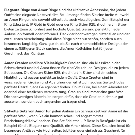
Elegante Ringe von Amor
Ringe sind das ultimative Accessoire, das jedem 
Outfit eine elegante Note verleiht. Bei Limango finden Sie eine breite Auswahl 
an Amor Ringen, die sowohl stilvoll als auch vielseitig sind. Zum Beispiel der 
Ring Edelstahl, IP Gold in Gold oder der Ring Silber 925, rhodiniert in Silber 
bieten zeitlose Schönheit und höchste Qualität. Sie sind perfekt für jeden 
Anlass, ob formell oder informell. Dank der hochwertigen Materialien und der 
exzellenten Verarbeitung sind diese Ringe nicht nur schön, sondern auch 
besonders langlebig. Ganz gleich, ob Sie nach einem schlichten Design oder 
einem auffälligeren Stück suchen, die Amor Kollektion hat für jeden 
Geschmack das Richtige.
Amor Creolen und ihre Vielseitigkeit
Creolen sind ein Klassiker in der 
Schmuckwelt und bei Amor finden Sie eine Vielzahl an Designs, die zu jedem 
Stil passen. Die Creolen Silber 925, rhodiniert in Silber sind ein echtes 
Highlight und passen perfekt zu jedem Outfit. Diese Creolen sind in 
verschiedenen Größen und Ausführungen erhältlich, sodass Sie leicht das 
perfekte Paar für jede Gelegenheit finden. Ob im Büro, bei einem Abendessen 
oder bei einer festlichen Veranstaltung, Creolen sind immer eine gute Wahl. 
Die hochwertigen Materialien sorgen dafür, dass die Creolen nicht nur gut 
aussehen, sondern auch angenehm zu tragen sind.
Stilvolle Sets von Amor für jeden Anlass
Ein Schmuckset von Amor ist die 
perfekte Wahl, wenn Sie ein harmonisches und abgestimmtes 
Erscheinungsbild wünschen. Das Set Edelstahl, IP Rose in Roségold ist ein 
Beispiel für die Eleganz und Qualität, die Amor bietet. Diese Sets sind ideal für 
besondere Anlässe wie Hochzeiten, Jubiläen oder einfach als Geschenk für 