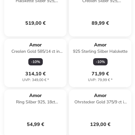
Halskette Silber 925,
Creolen Silber 925,
rhodiniert in Silber
rosévergoldet in Roségold
519,00 €
89,99 €
Amor
Amor
Creolen Gold 585/14 ct in
925 Sterling Silber Halskette
Bicolor
-
10
%
-
10
%
314,10 €
71,99 €
UVP
:
349,00 €
*
UVP
:
79,99 €
*
Amor
Amor
Ring Silber 925, 18ct
Ohrstecker Gold 375/9 ct in
gelbvergoldet in Gold
Blau
54,99 €
129,00 €