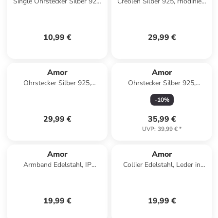
Single Ohrstecker Silber 925,
Creolen Silber 925, rhodiniert
rhodiniert in Silber
in Lila
10,99 €
29,99 €
Amor
Amor
Ohrstecker Silber 925,
Ohrstecker Silber 925,
rhodiniert in Hellblau
rhodiniert+gelbvergoldet+roséver
-
10
%
in Gold
29,99 €
35,99 €
UVP
:
39,99 €
*
Amor
Amor
Armband Edelstahl, IP
Collier Edelstahl, Leder in
Schwarz, Holz in Braun
Silber
19,99 €
19,99 €