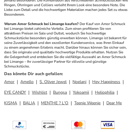
jemand Besonderen. Die Kombination aus verschiedenen Schmuckstücken wie 
Ringen, Ohrringen und Colliers verleiht Ihrem Look eine besondere Note. Die 
Liebe zum Detail und die hochwertigen Materialien machen jedes Set zu etwas 
Besonderem.
Warum Amor Schmuck bei Limango kaufen?
Der Kauf von Amor Schmuck 
bei Limango bietet zahlreiche Vorteile. Zum einen profitieren Sie von 
attraktiven Preisen im Sale und Outlet, wodurch Sie hochwertige 
Schmuckstücke besonders günstig erwerben können. Limango ist bekannt für 
seine Zuverlässigkeit und den exzellenten Kundenservice, was Ihren Einkauf 
zu einem angenehmen Erlebnis macht. Darüber hinaus können Sie sicher sein, 
dass Sie originale und qualitativ hochwertige Produkte erhalten. Nutzen Sie 
die Gelegenheit und entdecken Sie die vielfältige Auswahl an Amor Schmuck 
bei Limango – Ihr zuverlässiger Partner für stilvolle und günstige 
Schmuckstücke.
Das könnte Dir auch gefallen
:
Amor
Amello
S. Oliver Jewel
Noelani
Hey Happiness
EYE CANDY
Wishlist
Bungsa
Yokoamii
Heliophilia
KISMA
BALIA
MENTHE ? L'O
Teenie Weenie
Dear Me