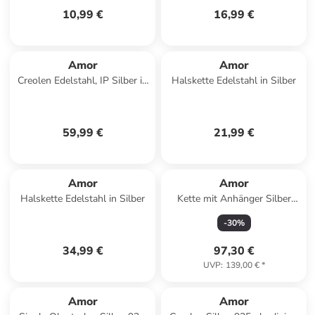
10,99 €
16,99 €
Amor
Amor
Creolen Edelstahl, IP Silber in
Halskette Edelstahl in Silber
Silber
59,99 €
21,99 €
Amor
Amor
Halskette Edelstahl in Silber
Kette mit Anhänger Silber
925, rhodiniert+rosévergoldet
-
30
%
in Bicolor
34,99 €
97,30 €
UVP
:
139,00 €
*
Amor
Amor