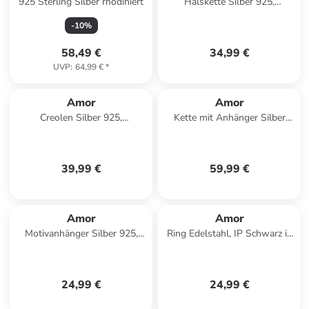
925 Sterling Silber rhodiniert
Halskette Silber 925,
rhodiniert in Silber
-
10
%
58,49 €
34,99 €
UVP
:
64,99 €
*
Amor
Amor
Creolen Silber 925,
Kette mit Anhänger Silber
rosévergoldet in Roségold
925, gelbvergoldet in Orange
39,99 €
59,99 €
Amor
Amor
Motivanhänger Silber 925,
Ring Edelstahl, IP Schwarz in
rhodiniert in Silber
Silber
24,99 €
24,99 €