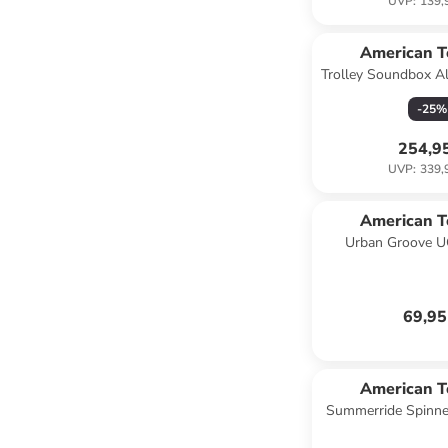
UVP
:
139,
American T
Trolley Soundbox Al
Dusty Tur
-
25
%
254,9
UVP
:
339,
American T
Urban Groove U
Backpack 15,6" Ruc
69,95
American T
Summerride Spinne
mit TSA-Zahlenschl