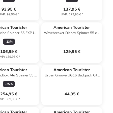
93,95 €
137,95 €
UVP
:
99,95 €
*
UVP
:
179,95 €
*
ican Tourister
American Tourister
rvibe Spinner 55 EXP in
Wavebreaker Disney Spinner 55 cm
Tranquil Blue
mit TSA-Zahlenschloss in Mickey
-
23
%
Comics Red
106,99 €
129,95 €
VP
:
139,95 €
*
ican Tourister
American Tourister
ndbox Alu Spinner 55 in
Urban Groove UG16 Backpack City
Stormy Lilac
Rucksack 143779 in yellow
-
25
%
254,95 €
44,95 €
VP
:
339,95 €
*
ican Tourister
American Tourister