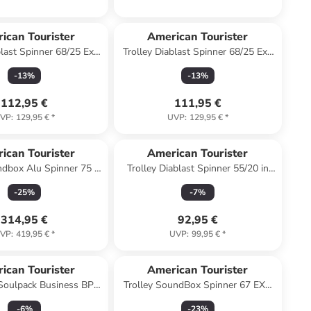
ican Tourister
American Tourister
blast Spinner 68/25 Exp
Trolley Diablast Spinner 68/25 Exp
n Cyber Aqua
in Purple Pulse
-
13
%
-
13
%
112,95 €
111,95 €
VP
:
129,95 €
*
UVP
:
129,95 €
*
ican Tourister
American Tourister
ndbox Alu Spinner 75 in
Trolley Diablast Spinner 55/20 in
Bronze
Digital Yellow
-
25
%
-
7
%
314,95 €
92,95 €
VP
:
419,95 €
*
UVP
:
99,95 €
*
ican Tourister
American Tourister
Soulpack Business BP
Trolley SoundBox Spinner 67 EXP
e 15.0 in Beige
in Stone Blue
-
6
%
-
23
%