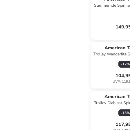
Summerride Spinne
mit TSA-Zahlensch
149,9
American T
Trolley Wanderlite 
Dark N
-
12
%
104,9
UVP
:
119,
American T
Trolley Diablast Sp
in Purple
-
15
%
117,9