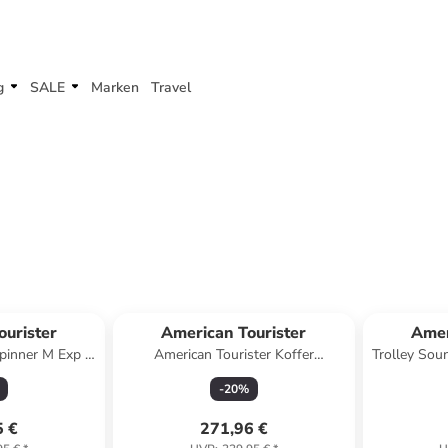
g
SALE
Marken
Travel
ourister
American Tourister
Amer
Spinner M Exp in
American Tourister Koffer
Trolley Sou
avy
SOUNDBOX ALU SPINNER 55/20
Du
-
20
%
TSA BRONZE
5 €
271,96 €