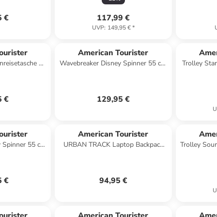
5 €
117,99 €
UVP
:
149,95 €
*
ourister
American Tourister
Amer
enreisetasche S
Wavebreaker Disney Spinner 55 cm
Trolley Sta
 asphalt black
mit TSA-Zahlenschloss in Minnie
Pastel Dots
5 €
129,95 €
U
ourister
American Tourister
Amer
 Spinner 55 cm
URBAN TRACK Laptop Backpack
Trolley Sou
loss in Minnie
Coated 15,6" Rucksack in black/lime
hite
5 €
94,95 €
U
ourister
American Tourister
Amer