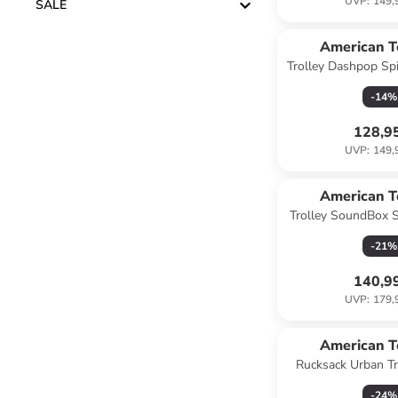
UVP
:
149,
SALE
American T
Trolley Dashpop Sp
True Bl
-
14
%
128,9
UVP
:
149,
American T
Trolley SoundBox 
in Midnigh
-
21
%
140,9
UVP
:
179,
American T
Rucksack Urban Tr
Navy/Or
-
24
%