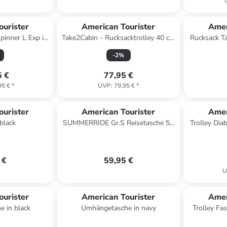
ourister
American Tourister
Amer
pinner L Exp in
Take2Cabin - Rucksacktrolley 40 cm
Rucksack T
lack
(blau) in harbor blue
-
2
%
5 €
77,95 €
95 €
*
UVP
:
79,95 €
*
ourister
American Tourister
Amer
black
SUMMERRIDE Gr.S Reisetasche 53
Trolley Dia
Liter black
in
 €
59,95 €
U
ourister
American Tourister
Amer
 in black
Umhängetasche in navy
Trolley Fa