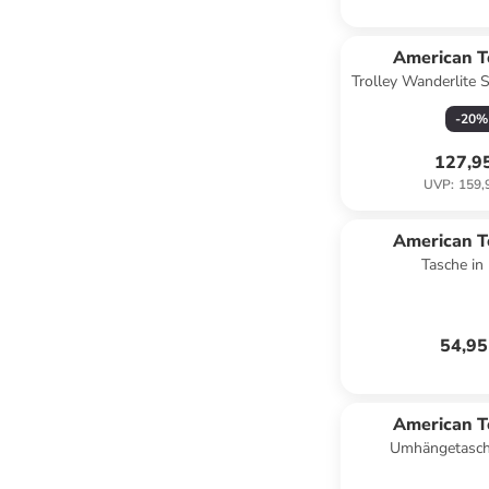
American T
Trolley Wanderlite S
Shadow B
-
20
%
127,9
UVP
:
159,
American T
Tasche in 
54,95
American T
Umhängetasche