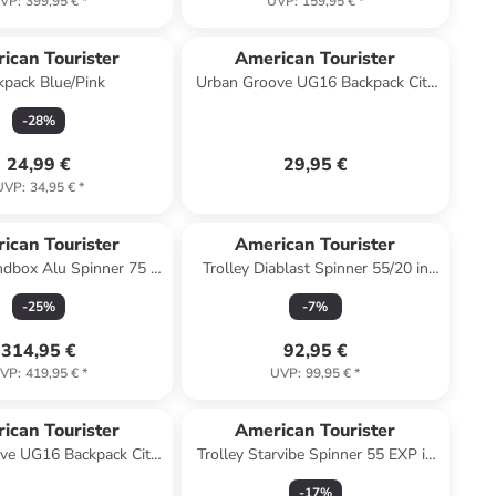
VP
:
399,95 €
*
UVP
:
159,95 €
*
ican Tourister
American Tourister
kpack Blue/Pink
Urban Groove UG16 Backpack City
Mini Kinderrucksack in pastel green
-
28
%
24,99 €
29,95 €
UVP
:
34,95 €
*
ican Tourister
American Tourister
ndbox Alu Spinner 75 in
Trolley Diablast Spinner 55/20 in
sty Turquoise
Purple Pulse
-
25
%
-
7
%
314,95 €
92,95 €
VP
:
419,95 €
*
UVP
:
99,95 €
*
ican Tourister
American Tourister
ve UG16 Backpack City
Trolley Starvibe Spinner 55 EXP in
143779 in deep ocean
Sun Kissed Coral
-
17
%