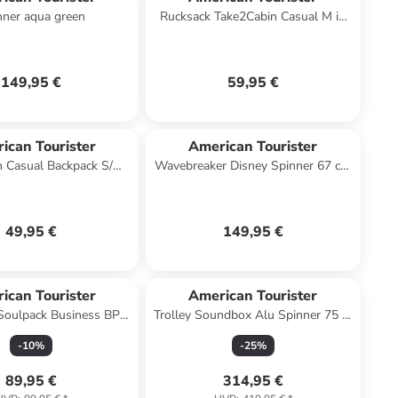
nner aqua green
Rucksack Take2Cabin Casual M in
Harbor Blue
149,95 €
59,95 €
ican Tourister
American Tourister
n Casual Backpack S/M
Wavebreaker Disney Spinner 67 cm
ack in dark forest
mit TSA-Zahlenschloss in Minnie
Comics White
49,95 €
149,95 €
ican Tourister
American Tourister
Soulpack Business BP
Trolley Soundbox Alu Spinner 75 in
e 15.0 in Black
Stormy Lilac
-
10
%
-
25
%
89,95 €
314,95 €