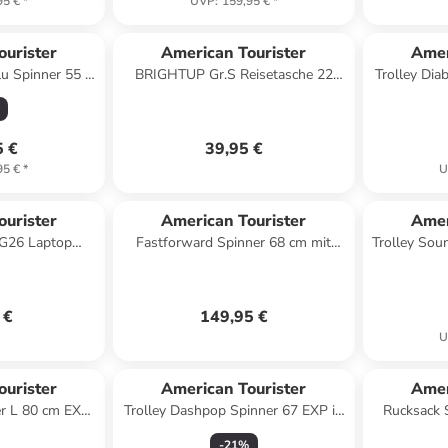
95 €
*
UVP
:
159,95 €
*
ourister
American Tourister
Amer
u Spinner 55 in
BRIGHTUP Gr.S Reisetasche 22
Trolley Dia
quoise
Liter in navy
i
5 €
39,95 €
95 €
*
U
ourister
American Tourister
Amer
G26 Laptop
Fastforward Spinner 68 cm mit
Trolley Sou
ksack in black
TSA-Zahlenschloss in radiant
orange
 €
149,95 €
U
ourister
American Tourister
Amer
r L 80 cm EXP
Trolley Dashpop Spinner 67 EXP in
Rucksack 
oss in coronet
Golden Yellow
Tot
-
21
%