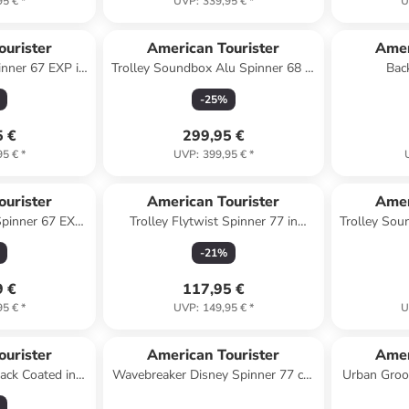
95 €
*
UVP
:
339,95 €
*
U
ourister
American Tourister
Amer
inner 67 EXP in
Trolley Soundbox Alu Spinner 68 in
Bac
ack
Stormy Lilac
-
25
%
5 €
299,95 €
95 €
*
UVP
:
399,95 €
*
ourister
American Tourister
Amer
Spinner 67 EXP
Trolley Flytwist Spinner 77 in
Trolley Sou
t Navy
Storm Blue
Du
-
21
%
9 €
117,95 €
95 €
*
UVP
:
149,95 €
*
U
ourister
American Tourister
Amer
ack Coated in
Wavebreaker Disney Spinner 77 cm
Urban Groo
ange
mit TSA-Zahlenschloss in Mickey
Rucksack 