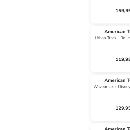
blue
159,9
American T
Urban Track - Roll
55 cm (schwarz) in
119,9
American T
Wavebreaker Disney
mit TSA-Zahlensch
Comics W
129,9
American T