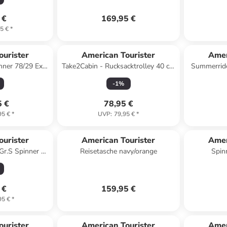
Super Surfer
 €
169,95 €
5 €
*
ourister
American Tourister
Amer
inner 78/29 Exp
Take2Cabin - Rucksacktrolley 40 cm
Summerride
 Code
(blau) in dark forest
mit TSA-Z
-
1
%
5 €
78,95 €
95 €
*
UVP
:
79,95 €
*
ourister
American Tourister
Amer
.S Spinner 41
Reisetasche navy/orange
op Letter
 €
159,95 €
95 €
*
ourister
American Tourister
Amer