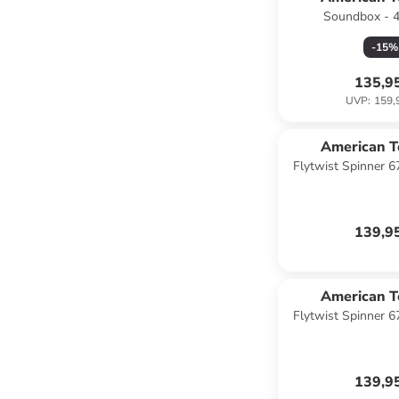
Soundbox - 4
Kabinentrolley 55 cm
-
15
%
sun kissed
135,9
UVP
:
159,
American T
Flytwist Spinner 
Zahlenschloss i
139,9
American T
Flytwist Spinner 
Zahlenschloss i
139,9