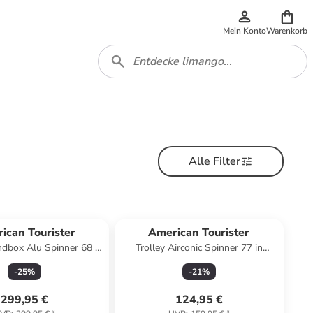
Mein Konto
Warenkorb
Alle Filter
ican Tourister
American Tourister
ndbox Alu Spinner 68 in
Trolley Airconic Spinner 77 in
sty Turquoise
Galactic Mauve
-
25
%
-
21
%
299,95 €
124,95 €