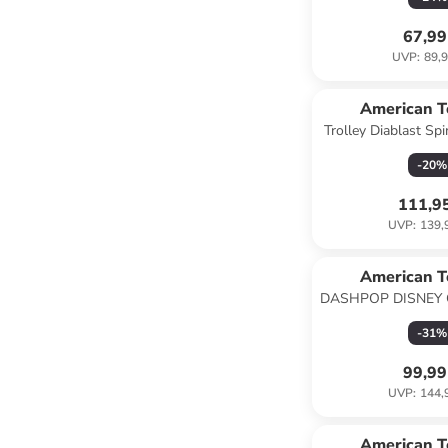
67,99
UVP
:
89,9
American T
Trolley Diablast Sp
in Black
-
20
%
111,9
UVP
:
139,
American T
DASHPOP DISNEY Gr
Liter Mickey P
-
31
%
99,99
UVP
:
144,
American T