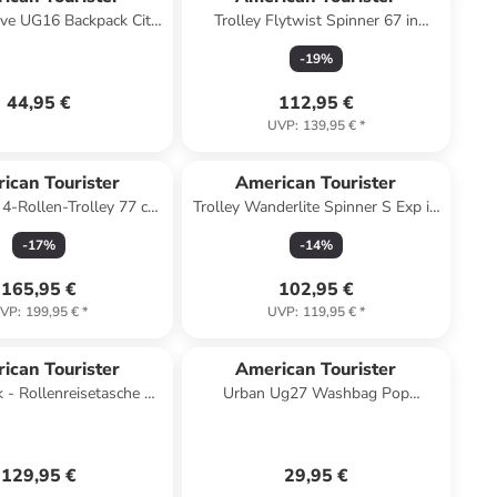
ve UG16 Backpack City
Trolley Flytwist Spinner 67 in
 143779 in amethyst
Sandstone
-
19
%
44,95 €
112,95 €
UVP
:
139,95 €
*
ican Tourister
American Tourister
4-Rollen-Trolley 77 cm
Trolley Wanderlite Spinner S Exp in
b) in sun kissed coral
Dark Khaki
-
17
%
-
14
%
165,95 €
102,95 €
VP
:
199,95 €
*
UVP
:
119,95 €
*
ican Tourister
American Tourister
 - Rollenreisetasche M
Urban Ug27 Washbag Pop
warz) in asphalt black
Waschtasche in hawaiian pink
129,95 €
29,95 €