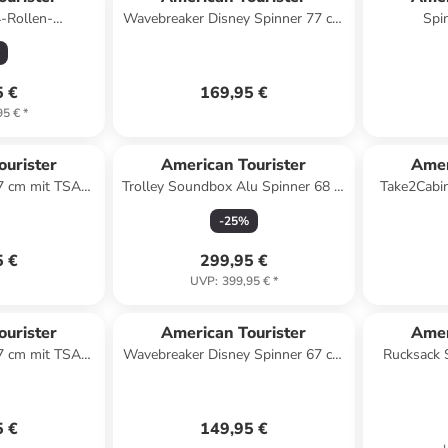
-Rollen-
Wavebreaker Disney Spinner 77 cm
Spi
 erw. (gelb) in
mit TSA-Zahlenschloss in Minnie
 coral
Pastel Dots
5 €
169,95 €
95 €
*
ourister
American Tourister
Amer
67 cm mit TSA-
Trolley Soundbox Alu Spinner 68 in
Take2Cabi
n true red
Bronze
Rucks
-
25
%
5 €
299,95 €
UVP
:
399,95 €
*
ourister
American Tourister
Amer
67 cm mit TSA-
Wavebreaker Disney Spinner 67 cm
Rucksack 
n storm blue
mit TSA-Zahlenschloss in Mickey
Tot
Super Surfer
5 €
149,95 €