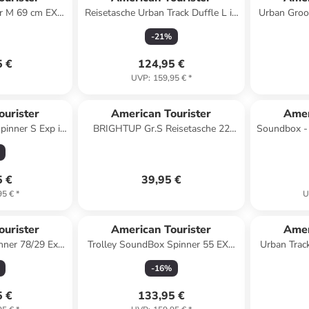
r M 69 cm EXP
Reisetasche Urban Track Duffle L in
Urban Groo
loss in black
Navy/Orange
Rucksack
-
21
%
5 €
124,95 €
UVP
:
159,95 €
*
ourister
American Tourister
Amer
Spinner S Exp in
BRIGHTUP Gr.S Reisetasche 22
Soundbox - 
avy
Liter in black
erw. (gel
5 €
39,95 €
95 €
*
U
ourister
American Tourister
Amer
inner 78/29 Exp
Trolley SoundBox Spinner 55 EXP
Urban Track
 Pulse
in Stone Blue
68 cm (sch
-
16
%
5 €
133,95 €