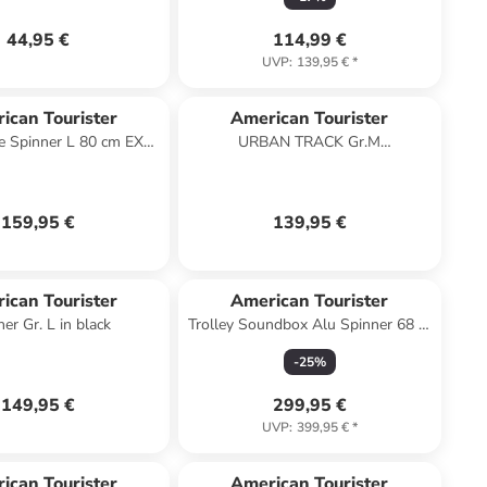
44,95 €
114,99 €
UVP
:
139,95 €
*
ican Tourister
American Tourister
 Spinner L 80 cm EXP
URBAN TRACK Gr.M
ahlenschloss in dark
Rollenreisetasche 84 Liter in
forest
navy/orange
159,95 €
139,95 €
ican Tourister
American Tourister
Spinner Gr. L in black
Trolley Soundbox Alu Spinner 68 in
Silver
-
25
%
149,95 €
299,95 €
UVP
:
399,95 €
*
ican Tourister
American Tourister