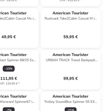
UVP
:
99,95 €
*
UVP
:
419,95 €
*
ican Tourister
American Tourister
ake2Cabin Casual Ms in
Rucksack Take2Cabin Casual M in
Black
Dark Forest
49,95 €
59,95 €
ican Tourister
American Tourister
blast Spinner 68/25 Exp
URBAN TRACK Travel Backpack
 Digital Yellow
Reise-Rucksack in dark khaki
-
13
%
111,95 €
99,95 €
VP
:
129,95 €
*
ican Tourister
American Tourister
stforward Spinner67 in
Trolley SoundBox Spinner 55 EXP
Steel Blue
in Lavender
-
7
%
-
21
%