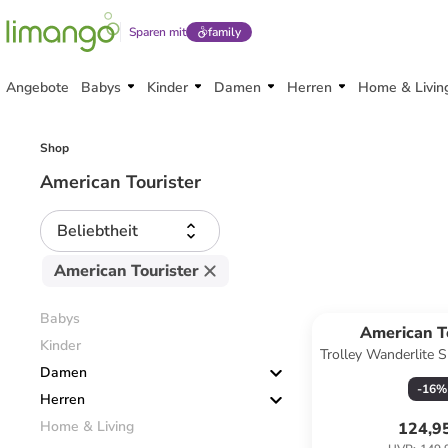
Sparen mit
family
Angebote
Babys
Kinder
Damen
Herren
Home & Livin
Shop
American Tourister
Beliebtheit
American Tourister
Babys
American T
Kinder
Trolley Wanderlite 
Damen
Dark N
-
16
%
Herren
Home & Living
124,9