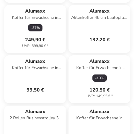
Alumaxx
Alumaxx
Koffer für Erwachsene in
Aktenkoffer 45 cm Laptopfach
schwarz
in silber-carbon
-
37
%
249,90 €
132,20 €
UVP
:
399,90 €
*
Alumaxx
Alumaxx
Koffer für Erwachsene in
Koffer für Erwachsene in
silber
silber
-
19
%
99,50 €
120,50 €
UVP
:
149,95 €
*
Alumaxx
Alumaxx
2 Rollen Businesstrolley 37
Koffer für Erwachsene in
cm Laptopfach in silber matt
silber