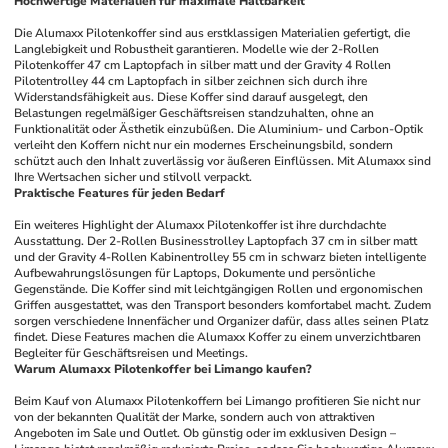
Hochwertige Materialien für maximale Haltbarkeit
Die Alumaxx Pilotenkoffer sind aus erstklassigen Materialien gefertigt, die 
Langlebigkeit und Robustheit garantieren. Modelle wie der 2-Rollen 
Pilotenkoffer 47 cm Laptopfach in silber matt und der Gravity 4 Rollen 
Pilotentrolley 44 cm Laptopfach in silber zeichnen sich durch ihre 
Widerstandsfähigkeit aus. Diese Koffer sind darauf ausgelegt, den 
Belastungen regelmäßiger Geschäftsreisen standzuhalten, ohne an 
Funktionalität oder Ästhetik einzubüßen. Die Aluminium- und Carbon-Optik 
verleiht den Koffern nicht nur ein modernes Erscheinungsbild, sondern 
schützt auch den Inhalt zuverlässig vor äußeren Einflüssen. Mit Alumaxx sind 
Ihre Wertsachen sicher und stilvoll verpackt.
Praktische Features für jeden Bedarf
Ein weiteres Highlight der Alumaxx Pilotenkoffer ist ihre durchdachte 
Ausstattung. Der 2-Rollen Businesstrolley Laptopfach 37 cm in silber matt 
und der Gravity 4-Rollen Kabinentrolley 55 cm in schwarz bieten intelligente 
Aufbewahrungslösungen für Laptops, Dokumente und persönliche 
Gegenstände. Die Koffer sind mit leichtgängigen Rollen und ergonomischen 
Griffen ausgestattet, was den Transport besonders komfortabel macht. Zudem 
sorgen verschiedene Innenfächer und Organizer dafür, dass alles seinen Platz 
findet. Diese Features machen die Alumaxx Koffer zu einem unverzichtbaren 
Begleiter für Geschäftsreisen und Meetings.
Warum Alumaxx Pilotenkoffer bei Limango kaufen?
Beim Kauf von Alumaxx Pilotenkoffern bei Limango profitieren Sie nicht nur 
von der bekannten Qualität der Marke, sondern auch von attraktiven 
Angeboten im Sale und Outlet. Ob günstig oder im exklusiven Design – 