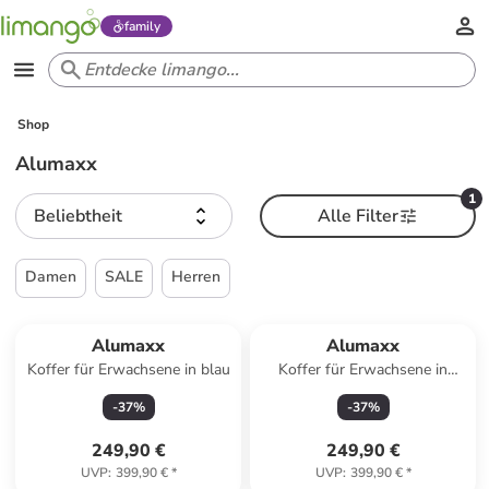
family
Shop
Alumaxx
1
Beliebtheit
Alle Filter
Damen
SALE
Herren
Alumaxx
Alumaxx
Koffer für Erwachsene in blau
Koffer für Erwachsene in
silber
-
37
%
-
37
%
249,90 €
249,90 €
UVP
:
399,90 €
*
UVP
:
399,90 €
*