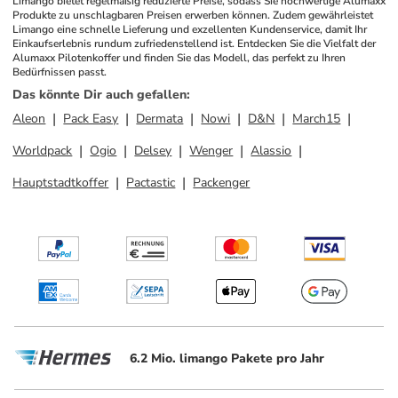
Limango bietet regelmäßig reduzierte Preise, sodass Sie hochwertige Alumaxx 
Produkte zu unschlagbaren Preisen erwerben können. Zudem gewährleistet 
Limango eine schnelle Lieferung und exzellenten Kundenservice, damit Ihr 
Einkaufserlebnis rundum zufriedenstellend ist. Entdecken Sie die Vielfalt der 
Alumaxx Pilotenkoffer und finden Sie das Modell, das perfekt zu Ihren 
Bedürfnissen passt.
Das könnte Dir auch gefallen
:
Aleon
Pack Easy
Dermata
Nowi
D&N
March15
Worldpack
Ogio
Delsey
Wenger
Alassio
Hauptstadtkoffer
Pactastic
Packenger
6.2 Mio. limango Pakete pro Jahr