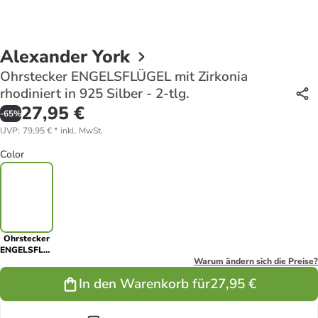
Alexander York
Ohrstecker ENGELSFLÜGEL mit Zirkonia
rhodiniert in 925 Silber - 2-tlg.
27,95 €
-
65
%
UVP
:
79,95 €
*
inkl. MwSt.
Color
Ohrstecker
ENGELSFLÜGEL
mit Zirkonia
Warum ändern sich die Preise?
rhodiniert in
In den Warenkorb für
27,95 €
925 Silber -
2-tlg.