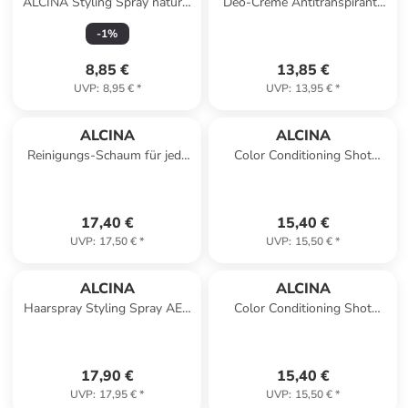
ALCINA Styling Spray natural
Deo-Creme Antitranspirant-
200 ml
Schutz, 50 ml
-
1
%
8,85 €
13,85 €
UVP
:
8,95 €
*
UVP
:
13,95 €
*
ALCINA
ALCINA
Reinigungs-Schaum für jede
Color Conditioning Shot
Haut mit Panthenol, 150 ml
kühles braun, 150 ml
17,40 €
15,40 €
UVP
:
17,50 €
*
UVP
:
15,50 €
*
ALCINA
ALCINA
Haarspray Styling Spray AER
Color Conditioning Shot
natural 500 ml
violett, 150 ml
17,90 €
15,40 €
UVP
:
17,95 €
*
UVP
:
15,50 €
*