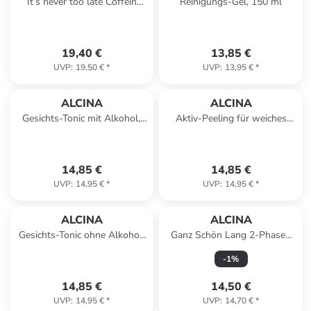
It’s never too late Coffein
Reinigungs-Gel, 150 ml
Vital Kopfhaut-Serum, 100 ml
19,40 €
13,85 €
UVP
:
19,50 €
*
UVP
:
13,95 €
*
ALCINA
ALCINA
Gesichts-Tonic mit Alkohol,
Aktiv-Peeling für weiches
200 ml
Hautbild, 50 ml
14,85 €
14,85 €
UVP
:
14,95 €
*
UVP
:
14,95 €
*
ALCINA
ALCINA
Gesichts-Tonic ohne Alkohol,
Ganz Schön Lang 2-Phasen
200 ml
Spray für langes Haar, 125 ml
-
1
%
14,85 €
14,50 €
UVP
:
14,95 €
*
UVP
:
14,70 €
*