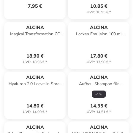
7,95 €
10,85 €
UVP
:
10,95 €
*
ALCINA
ALCINA
Magical Transformation CC
Locken Emulsion 100 ml
Cream 50 ml
Leave-in Pflege für elastische
Locken Anti-Frizz
18,90 €
17,80 €
UVP
:
18,95 €
*
UVP
:
17,90 €
*
ALCINA
ALCINA
Hyaluron 2.0 Leave-in Spray
Aufbau-Shampoo für
Haarpflege und Feuchtigkeit,
strapaziertes Haar, 250 ml
-
1
%
125 ml
14,80 €
14,35 €
UVP
:
14,90 €
*
UVP
:
14,51 €
*
ALCINA
ALCINA