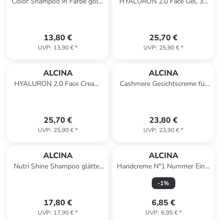
Color Shampoo in Farbe gold,
HYALURON 2.0 Face Gel, 30
200 ml
ml
13,80 €
25,70 €
UVP
:
13,90 €
*
UVP
:
25,90 €
*
ALCINA
ALCINA
HYALURON 2.0 Face Cream,
Cashmere Gesichtscreme für
50 ml
trockene Winterhaut, 50 ml
25,70 €
23,80 €
UVP
:
25,90 €
*
UVP
:
23,90 €
*
ALCINA
ALCINA
Nutri Shine Shampoo glättet
Handcreme N°1 Nummer Eins,
und pflegt das Haar, 250 ml
50 ml
-
1
%
17,80 €
6,85 €
UVP
:
17,90 €
*
UVP
:
6,95 €
*