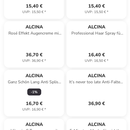
15,40 €
15,40 €
UVP
:
15,50 €
*
UVP
:
15,50 €
*
ALCINA
ALCINA
Rosé Effekt Augencreme mit
Professional Haar Spray für
Concealer Effekt für frische
dauerhaften Halt, 500 ml
Ausstrahlung 15 ml
36,70 €
16,40 €
UVP
:
36,90 €
*
UVP
:
16,50 €
*
ALCINA
ALCINA
Ganz Schön Lang Anti Spliss
It’s never too late Anti-Falten-
Serum für lange Haare, 50 ml
Serum Intensivpflege, 30 ml
-
1
%
16,70 €
36,90 €
UVP
:
16,90 €
*
ALCINA
ALCINA