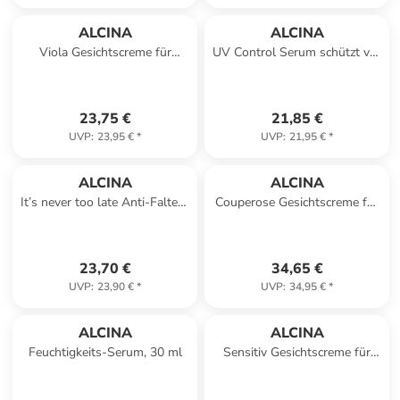
ALCINA
ALCINA
Viola Gesichtscreme für
UV Control Serum schützt vor
extrem trockene Haut, 50 ml
lichtbedingter Hautalterung,
50 ml
23,75 €
21,85 €
UVP
:
23,95 €
*
UVP
:
21,95 €
*
ALCINA
ALCINA
It’s never too late Anti-Falten-
Couperose Gesichtscreme für
Augenbalsam gegen
gerötete Haut, 50 ml
Mimikfältchen, 15 ml
23,70 €
34,65 €
UVP
:
23,90 €
*
UVP
:
34,95 €
*
ALCINA
ALCINA
Feuchtigkeits-Serum, 30 ml
Sensitiv Gesichtscreme für
empfindliche Haut, 50 ml