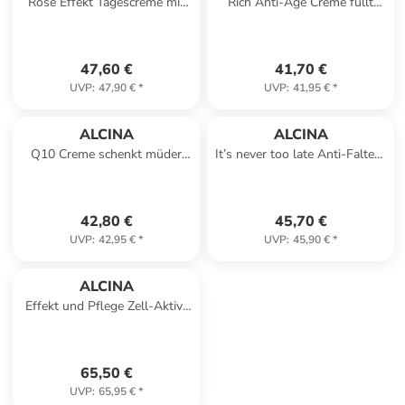
Rosé Effekt Tagescreme mit
Rich Anti-Age Creme füllt
Farbpigmenten für die reifere
kleine Fältchen wieder auf, 50
Haut 50 ml
ml
47,60 €
41,70 €
UVP
:
47,90 €
*
UVP
:
41,95 €
*
ALCINA
ALCINA
Q10 Creme schenkt müder
It’s never too late Anti-Falten-
Haut neue Energie, 50 ml
Gesichtscreme, 50 ml
42,80 €
45,70 €
UVP
:
42,95 €
*
UVP
:
45,90 €
*
ALCINA
Effekt und Pflege Zell-Aktiv-
Creme unterstützt
Collagenproduktion, 50 ml
65,50 €
UVP
:
65,95 €
*