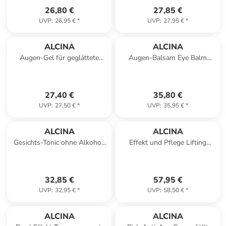
26,80 €
27,85 €
UVP
:
26,95 €
*
UVP
:
27,95 €
*
ALCINA
ALCINA
Augen-Gel für geglättete
Augen-Balsam Eye Balm
Augenpartien, 15 ml
faltenglättende Augenpflege,
15 ml
27,40 €
35,80 €
UVP
:
27,50 €
*
UVP
:
35,95 €
*
ALCINA
ALCINA
Gesichts-Tonic ohne Alkohol,
Effekt und Pflege Lifting
500 ml
Creme reduziert
Spannungsgefühle, 50 ml
32,85 €
57,95 €
UVP
:
32,95 €
*
UVP
:
58,50 €
*
ALCINA
ALCINA