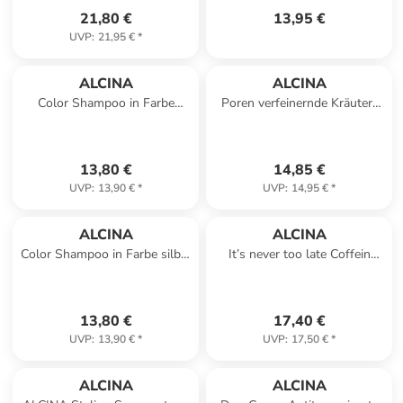
21,80 €
13,95 €
UVP
:
21,95 €
*
ALCINA
ALCINA
Color Shampoo in Farbe
Poren verfeinernde Kräuter-
violett, 200 ml
Maske 50 ml
13,80 €
14,85 €
UVP
:
13,90 €
*
UVP
:
14,95 €
*
ALCINA
ALCINA
Color Shampoo in Farbe silber
It’s never too late Coffein
200 ml
Vital Shampoo für dünner
werdendes Haar, 250 ml
13,80 €
17,40 €
UVP
:
13,90 €
*
UVP
:
17,50 €
*
ALCINA
ALCINA