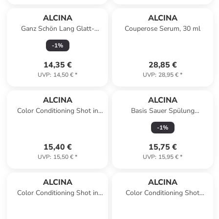
ALCINA
ALCINA
Ganz Schön Lang Glatt-
Couperose Serum, 30 ml
Conditioner für langes Haar,
-
1
%
150 ml
14,35 €
28,85 €
UVP
:
14,50 €
*
UVP
:
28,95 €
*
ALCINA
ALCINA
Color Conditioning Shot in
Basis Sauer Spülung
Farbe kupfer, 150 ml
Conditioner, 250 ml
-
1
%
15,40 €
15,75 €
UVP
:
15,50 €
*
UVP
:
15,95 €
*
ALCINA
ALCINA
Color Conditioning Shot in
Color Conditioning Shot
Farbe silber,150 ml
warmes braun, 150 ml