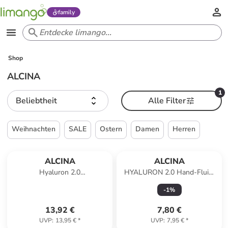
family
Shop
ALCINA
1
Beliebtheit
Alle Filter
Weihnachten
SALE
Ostern
Damen
Herren
ALCINA
ALCINA
Hyaluron 2.0
HYALURON 2.0 Hand-Fluid,
Feuchtigkeitsshampoo für
50 ml
-
1
%
trockenes Haar, 250 ml
13,92 €
7,80 €
UVP
:
13,95 €
*
UVP
:
7,95 €
*