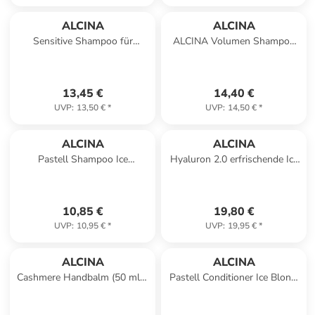
ALCINA
ALCINA
Sensitive Shampoo für
ALCINA Volumen Shampoo
empfindliche Kopfhaut, 250
(250 ml) – sanftes Shampoo
ml
für feines Haar
13,45 €
14,40 €
UVP
:
13,50 €
*
UVP
:
14,50 €
*
ALCINA
ALCINA
Pastell Shampoo Ice
Hyaluron 2.0 erfrischende Ice
Blond,150 ml
Sorbet Gesichtsmaske, 50 ml
10,85 €
19,80 €
UVP
:
10,95 €
*
UVP
:
19,95 €
*
ALCINA
ALCINA
Cashmere Handbalm (50 ml) |
Pastell Conditioner Ice Blond,
ALCINA
100 ml