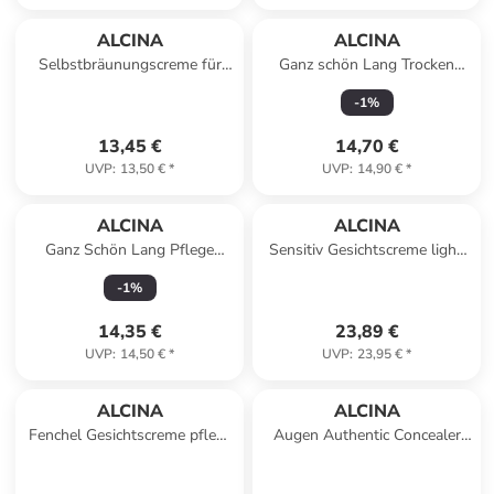
ALCINA
ALCINA
Selbstbräunungscreme für
Ganz schön Lang Trocken
natürlich schöne Bräune 50 ml
Shampoo für jeden Haartyp,
-
1
%
200 ml
13,45 €
14,70 €
UVP
:
13,50 €
*
UVP
:
14,90 €
*
ALCINA
ALCINA
Ganz Schön Lang Pflege
Sensitiv Gesichtscreme light,
Shampoo für langes Haar,
50 ml
-
1
%
250 ml
14,35 €
23,89 €
UVP
:
14,50 €
*
UVP
:
23,95 €
*
ALCINA
ALCINA
Fenchel Gesichtscreme pflegt
Augen Authentic Concealer
raue und schuppige Haut, 50
Light 7 ml
ml