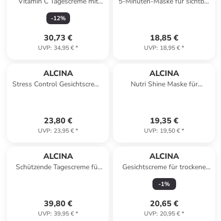
Vitamin C Tagescreme mit
5-Minuten-Maske für sichtbar
erfrischender Wirkung 50 ml
glattere Haut, 50 ml
-
12
%
30,73 €
18,85 €
UVP
:
34,95 €
*
UVP
:
18,95 €
*
ALCINA
ALCINA
Stress Control Gesichtscreme
Nutri Shine Maske für
mit Lycopin, 50 ml
geschmeidig glänzendes Haar,
200 ml
23,80 €
19,35 €
UVP
:
23,95 €
*
UVP
:
19,50 €
*
ALCINA
ALCINA
Schützende Tagescreme für
Gesichtscreme für trockene
normale bis trockene Haut mit
Haut, 50 ml
-
1
%
LSF 30, 50 ml
39,80 €
20,65 €
UVP
:
39,95 €
*
UVP
:
20,95 €
*