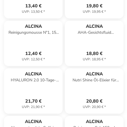
13,40 €
19,80 €
UVP
:
13,50 €
*
UVP
:
19,95 €
*
ALCINA
ALCINA
Reinigungsmousse N°1, 150
AHA-Gesichtsfluid
ml
Hautpeeling 50 ml
12,40 €
18,80 €
UVP
:
12,50 €
*
UVP
:
18,95 €
*
ALCINA
ALCINA
HYALURON 2.0 10-Tage-
Nutri Shine Öl-Elixier für
Intensiv-Kur Vitamin C
strapaziertes Haar mit
Ampullen
Traubenkernöl, 50 ml
21,70 €
20,80 €
UVP
:
21,90 €
*
UVP
:
20,90 €
*
ALCINA
ALCINA