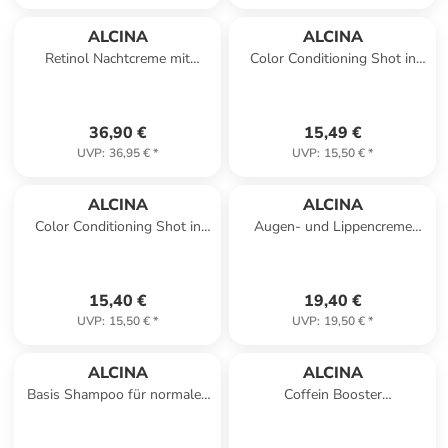
ALCINA
ALCINA
Retinol Nachtcreme mit
Color Conditioning Shot in
Hautglättenden Effekt 50 ml
Farbe rot, 150 ml
36,90 €
15,49 €
UVP
:
36,95 €
*
UVP
:
15,50 €
*
ALCINA
ALCINA
Color Conditioning Shot in
Augen- und Lippencreme
Farbe gold, 150 ml
versorgt sehr trockene Haut,
15 ml
15,40 €
19,40 €
UVP
:
15,50 €
*
UVP
:
19,50 €
*
ALCINA
ALCINA
Basis Shampoo für normales
Coffein Booster
bis trockenes Haar, 250 ml
Gesichtsserum mit Hyaluron
und Glycerin, 15 ml