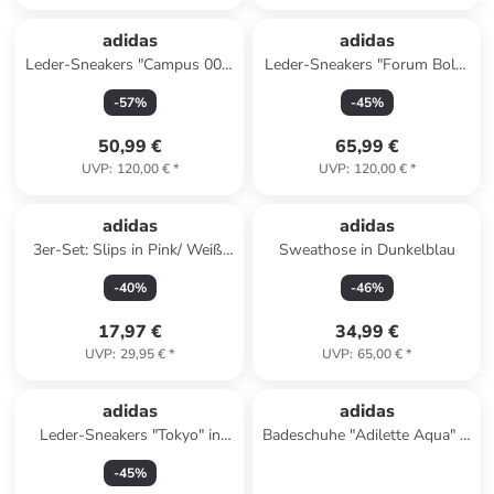
adidas
adidas
Leder-Sneakers "Campus 00s"
Leder-Sneakers "Forum Bold"
in Schwarz
in Weiß
-
57
%
-
45
%
50,99 €
65,99 €
UVP
:
120,00 €
*
UVP
:
120,00 €
*
adidas
adidas
3er-Set: Slips in Pink/ Weiß/
Sweathose in Dunkelblau
Dunkelblau
-
40
%
-
46
%
17,97 €
34,99 €
UVP
:
29,95 €
*
UVP
:
65,00 €
*
adidas
adidas
Leder-Sneakers "Tokyo" in
Badeschuhe "Adilette Aqua" in
Creme
Weiß
-
45
%