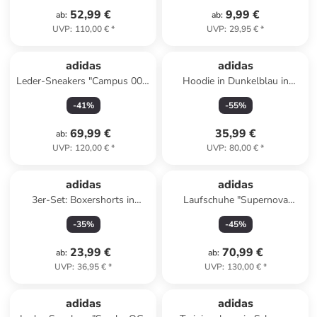
52,99 €
9,99 €
ab
:
ab
:
UVP
:
110,00 €
*
UVP
:
29,95 €
*
adidas
adidas
Leder-Sneakers "Campus 00s"
Hoodie in Dunkelblau in
in Grün
Dunkelblau
-
41
%
-
55
%
69,99 €
35,99 €
ab
:
UVP
:
120,00 €
*
UVP
:
80,00 €
*
adidas
adidas
3er-Set: Boxershorts in
Laufschuhe "Supernova
Schwarz/ Beige/ Blau
Comfortglide" in Grau
-
35
%
-
45
%
23,99 €
70,99 €
ab
:
ab
:
UVP
:
36,95 €
*
UVP
:
130,00 €
*
family
rabatt
adidas
adidas