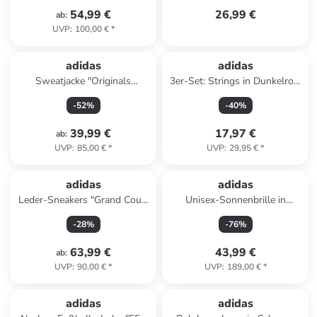
54,99 €
26,99 €
ab
:
UVP
:
100,00 €
*
adidas
adidas
Sweatjacke "Originals
3er-Set: Strings in Dunkelrot/
Adicolor Satin" in Dunkelblau
Beige/ Blau
-
52
%
-
40
%
39,99 €
17,97 €
ab
:
UVP
:
85,00 €
*
UVP
:
29,95 €
*
adidas
adidas
Leder-Sneakers "Grand Court
Unisex-Sonnenbrille in
Alpha 00s" in Grün
Schwarz/ Rosa
-
28
%
-
76
%
63,99 €
43,99 €
ab
:
UVP
:
90,00 €
*
UVP
:
189,00 €
*
adidas
adidas