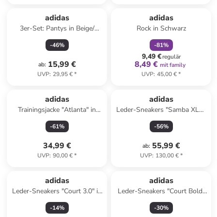
family
rabatt
adidas
adidas
3er-Set: Pantys in Beige/
Rock in Schwarz
Schwarz/ Rosa
-
46
%
-
81
%
9,49 €
regulär
15,99 €
8,49 €
ab
:
mit family
UVP
:
29,95 €
*
UVP
:
45,00 €
*
Reserviert
adidas
adidas
Trainingsjacke "Atlanta" in
Leder-Sneakers "Samba XLG"
Creme
in Beige/ Weiß
-
61
%
-
56
%
34,99 €
55,99 €
ab
:
UVP
:
90,00 €
*
UVP
:
130,00 €
*
adidas
adidas
Leder-Sneakers "Court 3.0" in
Leder-Sneakers "Court Bold"
Weiß/ Schwarz/ Beige
in Weiß/ Schwarz
-
14
%
-
30
%