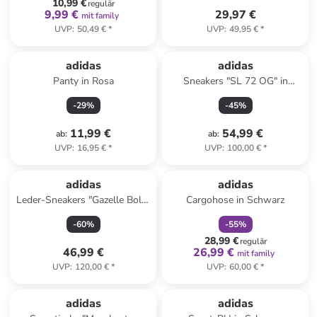
10,99 €
regulär
9,99 €
29,97 €
mit family
UVP
:
50,49 €
*
UVP
:
49,95 €
*
adidas
adidas
Panty in Rosa
Sneakers "SL 72 OG" in
Orange/ Rot
-
29
%
-
45
%
11,99 €
54,99 €
ab
:
ab
:
UVP
:
16,95 €
*
UVP
:
100,00 €
*
family
rabatt
Reserviert
adidas
adidas
Leder-Sneakers "Gazelle Bold"
Cargohose in Schwarz
in Schwarz
-
60
%
-
55
%
28,99 €
regulär
46,99 €
26,99 €
mit family
UVP
:
120,00 €
*
UVP
:
60,00 €
*
adidas
adidas