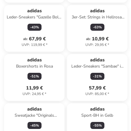
adidas
adidas
Leder-Sneakers "Gazelle Bold"
3er-Set: Strings in Hellrosa/
in Rot
Türkis/ Schwarz
-
43
%
-
63
%
67,99 €
10,99 €
ab
:
ab
:
UVP
:
119,99 €
*
UVP
:
29,95 €
*
adidas
adidas
Boxershorts in Rosa
Leder-Sneakers "Sambae" in
Weiß
-
51
%
-
31
%
11,99 €
57,99 €
UVP
:
24,95 €
*
UVP
:
85,00 €
*
adidas
adidas
Sweatjacke "Originals
Sport-BH in Gelb
Adicolor 3-Stripes" in Türkis
-
45
%
-
55
%