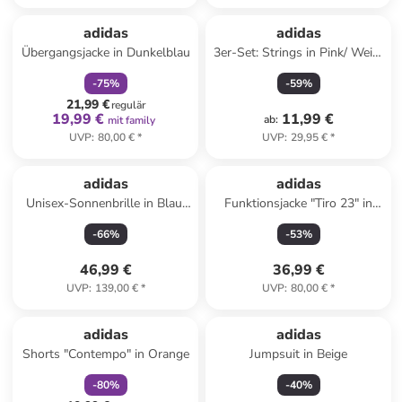
family
rabatt
adidas
adidas
Übergangsjacke in Dunkelblau
3er-Set: Strings in Pink/ Weiß/
Dunkelblau
-
75
%
-
59
%
21,99 €
regulär
19,99 €
11,99 €
ab
:
mit family
UVP
:
80,00 €
*
UVP
:
29,95 €
*
adidas
adidas
Unisex-Sonnenbrille in Blau/
Funktionsjacke "Tiro 23" in
Grün
Schwarz
-
66
%
-
53
%
46,99 €
36,99 €
UVP
:
139,00 €
*
UVP
:
80,00 €
*
family
rabatt
Reserviert
adidas
adidas
Shorts "Contempo" in Orange
Jumpsuit in Beige
-
80
%
-
40
%