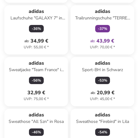
family
exklusiv
adidas
adidas
Laufschuhe "GALAXY 7" in
Trailrunningschuhe "TERREX
Dunkelblau
TRACEFINDER 2" in Schwarz
-
36
%
-
37
%
34,99 €
43,99 €
ab
:
ab
:
UVP
:
55,00 €
*
UVP
:
70,00 €
*
adidas
adidas
Sweatjacke "Team France" in
Sport-BH in Schwarz
Dunkelblau
-
56
%
-
53
%
32,99 €
20,99 €
ab
:
UVP
:
75,00 €
*
UVP
:
45,00 €
*
adidas
adidas
Sweathose "All Szn" in Rosa
Sweathose "Firebird" in Lila
-
46
%
-
54
%