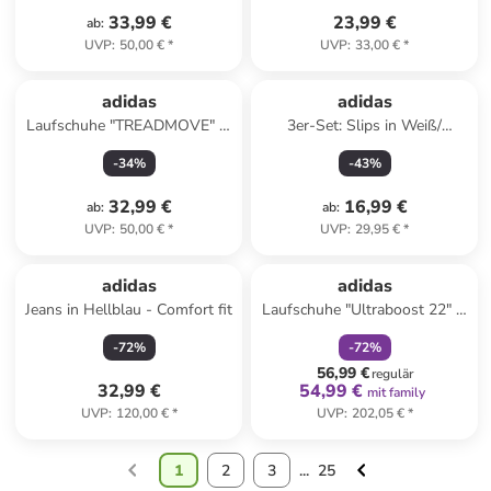
33,99 €
23,99 €
ab
:
UVP
:
50,00 €
*
UVP
:
33,00 €
*
adidas
adidas
Laufschuhe "TREADMOVE" in
3er-Set: Slips in Weiß/
Weiß/ Schwarz
Hellblau/ Pink
-
34
%
-
43
%
32,99 €
16,99 €
ab
:
ab
:
UVP
:
50,00 €
*
UVP
:
29,95 €
*
family
rabatt
adidas
adidas
Jeans in Hellblau - Comfort fit
Laufschuhe "Ultraboost 22" in
Schwarz/ Grün
-
72
%
-
72
%
56,99 €
regulär
32,99 €
54,99 €
mit family
UVP
:
120,00 €
*
UVP
:
202,05 €
*
1
2
3
...
25