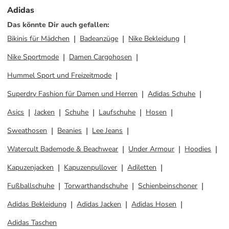
Adidas
Das könnte Dir auch gefallen
:
Bikinis für Mädchen
Badeanzüge
Nike Bekleidung
Nike Sportmode
Damen Cargohosen
Hummel Sport und Freizeitmode
Superdry Fashion für Damen und Herren
Adidas Schuhe
Asics
Jacken
Schuhe
Laufschuhe
Hosen
Sweathosen
Beanies
Lee Jeans
Watercult Bademode & Beachwear
Under Armour
Hoodies
Kapuzenjacken
Kapuzenpullover
Adiletten
Fußballschuhe
Torwarthandschuhe
Schienbeinschoner
Adidas Bekleidung
Adidas Jacken
Adidas Hosen
Adidas Taschen