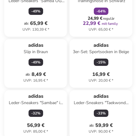
Leder-Sneakers "Samba OG"
Trainingshose in Schwarz
in Schwarz/ Weiß
-
49
%
-
64
%
24,99 €
regulär
65,99 €
22,99 €
ab
:
mit family
UVP
:
130,39 €
*
UVP
:
65,00 €
*
adidas
adidas
Slip in Braun
3er-Set: Sportsocken in Beige
-
49
%
-
15
%
8,49 €
16,99 €
ab
:
UVP
:
16,95 €
*
UVP
:
20,00 €
*
adidas
adidas
Leder-Sneakers "Sambae" in
Leder-Sneakers "Taekwondo
Weiß
Lace" in Beige
-
32
%
-
33
%
56,99 €
59,99 €
ab
:
UVP
:
85,00 €
*
UVP
:
90,00 €
*