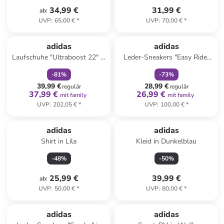
34,99 €
31,99 €
ab
:
UVP
:
65,00 €
*
UVP
:
70,00 €
*
family
rabatt
family
rabatt
adidas
adidas
Laufschuhe "Ultraboost 22" in
Leder-Sneakers "Easy Rider
Bunt
Vintage" in Hellblau
-
81
%
-
73
%
39,99 €
28,99 €
regulär
regulär
37,99 €
26,99 €
mit family
mit family
UVP
:
202,05 €
*
UVP
:
100,00 €
*
Reserviert
adidas
adidas
Shirt in Lila
Kleid in Dunkelblau
-
48
%
-
50
%
25,99 €
39,99 €
ab
:
UVP
:
50,00 €
*
UVP
:
80,00 €
*
family
exklusiv
adidas
adidas