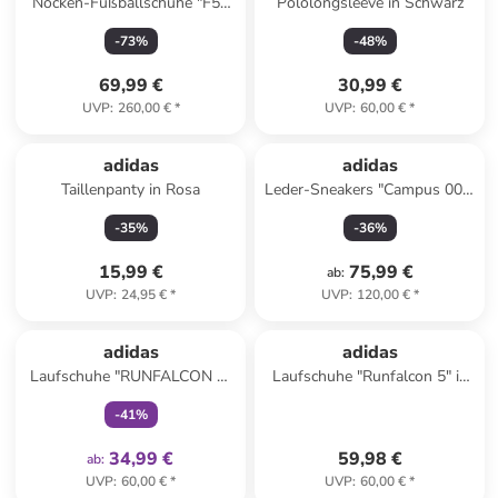
Nocken-Fußballschuhe "F50
Pololongsleeve in Schwarz
Elite FG" in Weiß
-
73
%
-
48
%
69,99 €
30,99 €
UVP
:
260,00 €
*
UVP
:
60,00 €
*
adidas
adidas
Taillenpanty in Rosa
Leder-Sneakers "Campus 00s"
in Lila
-
35
%
-
36
%
15,99 €
75,99 €
ab
:
UVP
:
24,95 €
*
UVP
:
120,00 €
*
family
exklusiv
adidas
adidas
Laufschuhe "RUNFALCON 5"
Laufschuhe "Runfalcon 5" in
in Schwarz
Weiß
-
41
%
34,99 €
59,98 €
ab
:
UVP
:
60,00 €
*
UVP
:
60,00 €
*