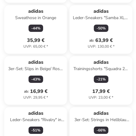
adidas
adidas
Sweathose in Orange
Leder-Sneakers "Samba XLG"
in Weiß
-
44
%
-
50
%
35,99 €
63,99 €
ab
:
UVP
:
65,00 €
*
UVP
:
130,00 €
*
adidas
adidas
3er-Set: Slips in Beige/ Rosa/
Trainingsshorts "Squadra 21"
Schwarz
in Weiß
-
43
%
-
21
%
16,99 €
17,99 €
ab
:
UVP
:
29,95 €
*
UVP
:
23,00 €
*
adidas
adidas
Leder-Sneakers "Rivalry" in
3er-Set: Strings in Hellblau/
Weiß
Hellbraun/ Schwarz
-
51
%
-
66
%