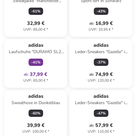
Sweatjacke "Manchester
Sport-BH in Schwarz
United" in Dunkelblau
-
61
%
-
43
%
32,99 €
16,99 €
ab
:
UVP
:
85,00 €
*
UVP
:
29,95 €
*
family
exklusiv
adidas
adidas
Laufschuhe "DURAMO SL2"
Leder-Sneakers "Gazelle" in
in Dunkelblau/ Gold
Pink
-
41
%
-
37
%
37,99 €
74,99 €
ab
:
ab
:
UVP
:
65,00 €
*
UVP
:
120,00 €
*
adidas
adidas
Sweathose in Dunkelblau
Leder-Sneakers "Gazelle" in
Orange
-
60
%
-
47
%
39,99 €
57,99 €
ab
:
UVP
:
100,00 €
*
UVP
:
110,00 €
*