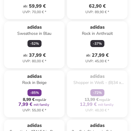
59,99 €
62,90 €
ab
:
UVP
:
70,00 €
*
UVP
:
89,90 €
*
adidas
adidas
Sweathose in Blau
Rock in Anthrazit
-
52
%
-
37
%
37,99 €
27,99 €
ab
:
ab
:
UVP
:
80,00 €
*
UVP
:
45,00 €
*
family
rabatt
family
rabatt
Zu spät. Ausverkauft.
adidas
adidas
Rock in Beige
Shopper in Weiß - (B)34 x
(H)45 x (T)8 cm
-
85
%
-
72
%
8,99 €
13,99 €
regulär
regulär
7,99 €
12,99 €
mit family
mit family
UVP
:
55,00 €
*
UVP
:
48,00 €
*
adidas
adidas