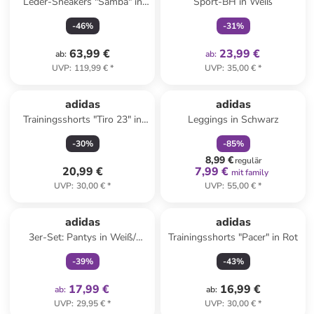
Leder-Sneakers "Samba" in
Sport-BH in Weiß
Türkis
-
46
%
-
31
%
63,99 €
23,99 €
ab
:
ab
:
UVP
:
119,99 €
*
UVP
:
35,00 €
*
family
rabatt
adidas
adidas
Trainingsshorts "Tiro 23" in
Leggings in Schwarz
Schwarz
-
30
%
-
85
%
8,99 €
regulär
20,99 €
7,99 €
mit family
UVP
:
30,00 €
*
UVP
:
55,00 €
*
family
exklusiv
adidas
adidas
3er-Set: Pantys in Weiß/
Trainingsshorts "Pacer" in Rot
Hellblau/ Pink
-
39
%
-
43
%
17,99 €
16,99 €
ab
:
ab
:
UVP
:
29,95 €
*
UVP
:
30,00 €
*