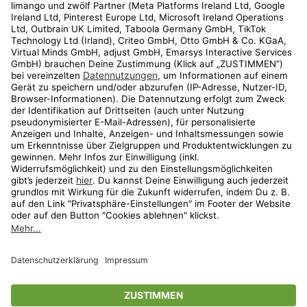
Kundenservice
Shop
Aktionen
Travel
limango.nl
limango.pl