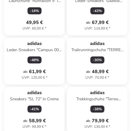
Laufschuhe "Runfalcon 5" in
Leder-Sneakers "Gazelle
Schwarz
Indoor" in Rosa
-
16
%
-
43
%
49,95 €
67,99 €
ab
:
UVP
:
60,00 €
*
UVP
:
119,99 €
*
adidas
adidas
Leder-Sneakers "Campus 00s"
Trailrunningschuhe "TERREX
in Grün
TRACEFINDER 2" in Schwarz
-
48
%
-
30
%
61,99 €
48,99 €
ab
:
ab
:
UVP
:
120,00 €
*
UVP
:
70,00 €
*
adidas
adidas
Sneakers "SL 72" in Creme
Trekkingschuhe "Terrex
Trailmaker 2 GTX" in Beige
-
41
%
-
38
%
58,99 €
79,99 €
ab
:
ab
:
UVP
:
99,99 €
*
UVP
:
130,00 €
*