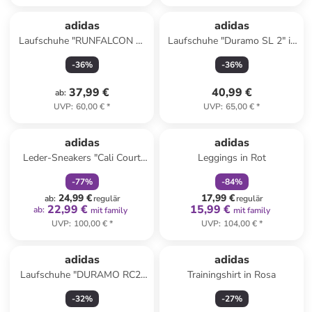
adidas
adidas
Laufschuhe "RUNFALCON 5"
Laufschuhe "Duramo SL 2" in
in Pink
Lila
-
36
%
-
36
%
37,99 €
40,99 €
ab
:
UVP
:
60,00 €
*
UVP
:
65,00 €
*
family
rabatt
family
rabatt
adidas
adidas
Leder-Sneakers "Cali Court
Leggings in Rot
Match" in Weiß
-
77
%
-
84
%
24,99 €
17,99 €
ab
:
regulär
regulär
22,99 €
15,99 €
ab
:
mit family
mit family
UVP
:
100,00 €
*
UVP
:
104,00 €
*
Reserviert
adidas
adidas
Laufschuhe "DURAMO RC2"
Trainingshirt in Rosa
in Dunkelblau/ Weiß
-
32
%
-
27
%