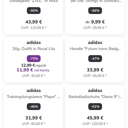
Sweatjacke "Z.N.E." in Rosa
3er-Set: Strings in Schwarz/
Rosa/ Hellgrün
-
60
%
-
66
%
43,99 €
9,99 €
ab
:
UVP
:
110,00 €
*
UVP
:
29,95 €
*
family
rabatt
adidas
adidas
2tlg. Outfit in Rosa/ Lila
Hoodie "Future Icons Badge
of Sport" in Creme
-
73
%
-
47
%
12,99 €
regulär
11,99 €
33,99 €
mit family
UVP
:
45,00 €
*
UVP
:
65,00 €
*
adidas
adidas
Trainingslongsleeve "Pique" in
Basketballschuhe "Dame 9" in
Dunkelblau
Khaki
-
46
%
-
61
%
31,99 €
45,99 €
UVP
:
60,00 €
*
UVP
:
120,00 €
*