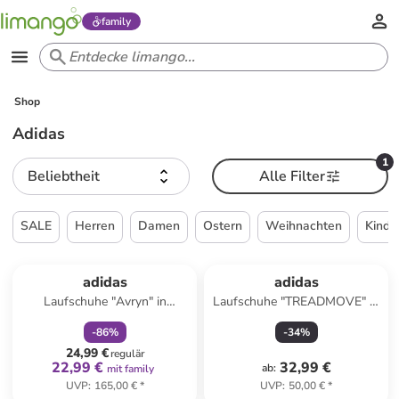
family
Shop
Adidas
1
Beliebtheit
Alle Filter
SALE
Herren
Damen
Ostern
Weihnachten
Kinde
family
rabatt
Reserviert
adidas
adidas
Laufschuhe "Avryn" in
Laufschuhe "TREADMOVE" in
Schwarz
Weiß
-
86
%
-
34
%
24,99 €
regulär
22,99 €
32,99 €
ab
:
mit family
UVP
:
165,00 €
*
UVP
:
50,00 €
*