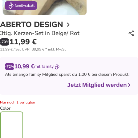
family
rabatt
ABERTO DESIGN
3tlg. Kerzen-Set in Beige/ Rot
11,99 €
-
70
%
11,99 € / Set
UVP
:
39,99 €
*
inkl. MwSt.
10,99 €
mit
family
-72%
Als
limango family
Mitglied sparst du 1,00 € bei diesem Produkt!
Jetzt Mitglied werden
Nur noch 1 verfügbar
Color