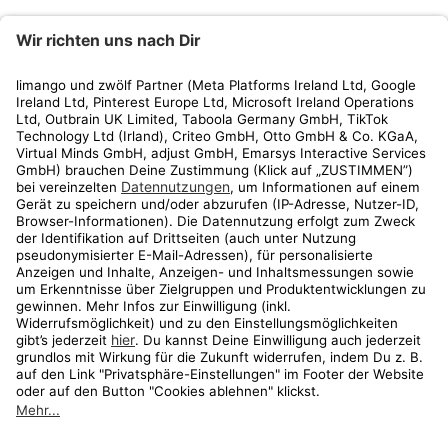
limango
Rechtliches
Kundenservice
Shop
Aktionen
Travel