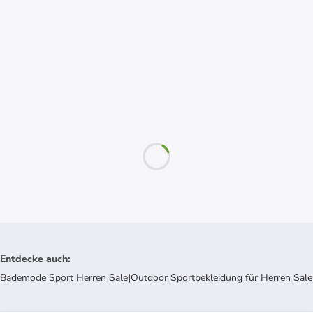
Entdecke auch
:
Bademode Sport Herren Sale
|
Outdoor Sportbekleidung für Herren Sale