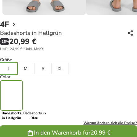
4F
Badeshorts in Hellgrün
20,99 €
-
16
%
UVP
:
24,99 €
*
inkl. MwSt.
Größe
L
M
S
XL
Color
Badeshorts
Badeshorts in
in Hellgrün
Blau
Warum ändern sich die Preise?
In den Warenkorb für
20,99 €