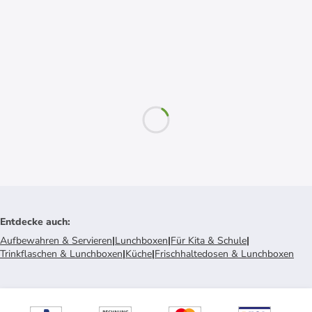
Entdecke auch
:
Aufbewahren & Servieren
|
Lunchboxen
|
Für Kita & Schule
|
Trinkflaschen & Lunchboxen
|
Küche
|
Frischhaltedosen & Lunchboxen