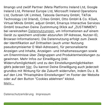
Rechtliches
Kundenservice
Shop
Aktionen
Travel
limango.nl
limango.pl