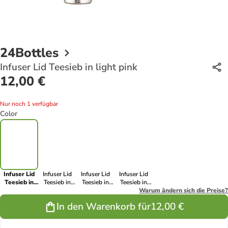
24Bottles
Infuser Lid Teesieb in light pink
12,00 €
Nur noch 1 verfügbar
Color
Infuser Lid
Infuser Lid
Infuser Lid
Infuser Lid
Teesieb in
Teesieb in
Teesieb in
Teesieb in
light pink
light yellow
light blue
infuser lid
Warum ändern sich die Preise?
grey
In den Warenkorb für
12,00 €