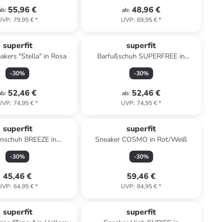
55,96 €
48,96 €
ab
:
ab
:
UVP
:
79,95 €
*
UVP
:
69,95 €
*
superfit
superfit
akers "Stella" in Rosa
Barfußschuh SUPERFREE in
Grau/Blau
-
30
%
-
30
%
52,46 €
52,46 €
ab
:
ab
:
UVP
:
74,95 €
*
UVP
:
74,95 €
*
superfit
superfit
rnschuh BREEZE in
Sneaker COSMO in Rot/Weiß
Lila/Hellgrün
-
30
%
-
30
%
45,46 €
59,46 €
UVP
:
64,95 €
*
UVP
:
84,95 €
*
superfit
superfit