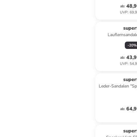
48,9
ab
:
UVP
:
69,9
superf
Lauflernsanda
Pink/R
-
20
%
43,9
ab
:
UVP
:
54,9
superf
Leder-Sandalen "Sp
64,9
ab
:
superf