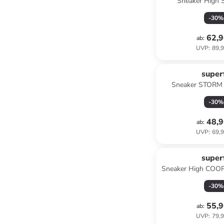
Sneaker High 
Blau/Hel
-
30
%
62,9
ab
:
UVP
:
89,9
superf
Sneaker STORM i
-
30
%
48,9
ab
:
UVP
:
69,9
superf
Sneaker High COOP
-
30
%
55,9
ab
:
UVP
:
79,9