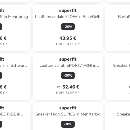
it
superfit
S in Mehrfarbig
Lauflernsandale FLOW in Blau/Gelb
Barfu
-
20
%
6 €
43,95 €
5 €
*
UVP
:
54,95 €
*
it
superfit
sh" in Schwarz/
Lauflernschuh SPORT7 MINI in
Sneaker 
rau
Blau/Hellgrün
-
30
%
6 €
52,46 €
ab
:
5 €
*
UVP
:
74,95 €
*
it
superfit
REE RIDE in
Sneaker High SUPIES in Mehrfarbig
Sneake
lgrün
-
30
%