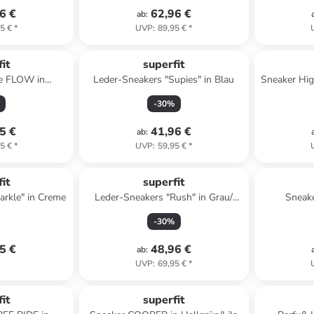
6 €
62,96 €
ab
:
5 €
*
UVP
:
89,95 €
*
it
superfit
le FLOW in
Leder-Sneakers "Supies" in Blau
Sneaker Hi
osa
-
30
%
5 €
41,96 €
ab
:
5 €
*
UVP
:
59,95 €
*
it
superfit
arkle" in Creme
Leder-Sneakers "Rush" in Grau/
Sneak
Schwarz/ Gelb
H
-
30
%
5 €
48,96 €
ab
:
UVP
:
69,95 €
*
it
superfit