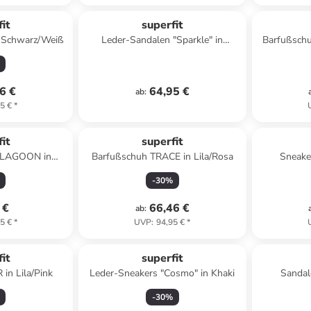
it
superfit
 Schwarz/Weiß
Leder-Sandalen "Sparkle" in
Barfußschu
Dunkelblau/ Weiß
6 €
64,95 €
ab
:
5 €
*
it
superfit
e LAGOON in
Barfußschuh TRACE in Lila/Rosa
Sneake
au
G
-
30
%
 €
66,46 €
ab
:
5 €
*
UVP
:
94,95 €
*
it
superfit
in Lila/Pink
Leder-Sneakers "Cosmo" in Khaki
Sanda
B
-
30
%