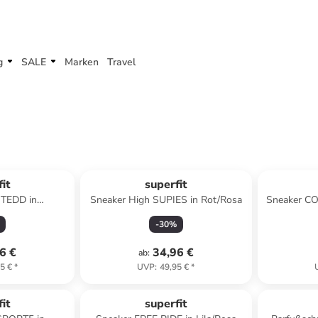
g
SALE
Marken
Travel
it
superfit
l TEDD in
Sneaker High SUPIES in Rot/Rosa
Sneaker CO
ange
-
30
%
6 €
34,96 €
ab
:
5 €
*
UVP
:
49,95 €
*
it
superfit