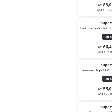
83,9
ab
:
UVP
:
120,
superf
Barfußschuh TRACE 
-
30
%
66,4
ab
:
UVP
:
94,9
superf
Sneaker High COOPE
-
30
%
55,9
ab
:
UVP
:
79,9
superf