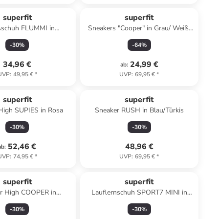
superfit
superfit
ßschuh FLUMMI in
Sneakers "Cooper" in Grau/ Weiß/
Pink/Orange
Blau
-
30
%
-
64
%
34,96 €
24,99 €
ab
:
UVP
:
49,95 €
*
UVP
:
69,95 €
*
superfit
superfit
High SUPIES in Rosa
Sneaker RUSH in Blau/Türkis
-
30
%
-
30
%
52,46 €
48,96 €
ab
:
UVP
:
74,95 €
*
UVP
:
69,95 €
*
superfit
superfit
r High COOPER in
Lauflernschuh SPORT7 MINI in
Grün/Rosa
Pink/Orange
-
30
%
-
30
%