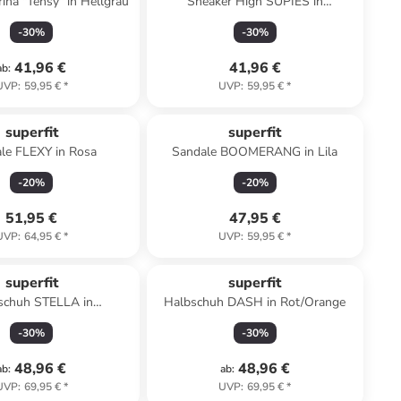
rina "Tensy" in Hellgrau
Sneaker High SUPIES in
Weiß/Hellblau
-
30
%
-
30
%
41,96 €
41,96 €
ab
:
UVP
:
59,95 €
*
UVP
:
59,95 €
*
superfit
superfit
le FLEXY in Rosa
Sandale BOOMERANG in Lila
-
20
%
-
20
%
51,95 €
47,95 €
UVP
:
64,95 €
*
UVP
:
59,95 €
*
superfit
superfit
schuh STELLA in
Halbschuh DASH in Rot/Orange
lblau/Hellgrün
-
30
%
-
30
%
48,96 €
48,96 €
ab
:
ab
:
UVP
:
69,95 €
*
UVP
:
69,95 €
*