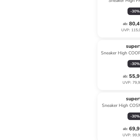
Sneaker High F
Blau/Hel
-
30
%
80,4
ab
:
UVP
:
115,
superf
Sneaker High COOPE
-
30
%
55,9
ab
:
UVP
:
79,9
superf
Sneaker High COS
-
30
%
69,9
ab
:
UVP
:
99,9