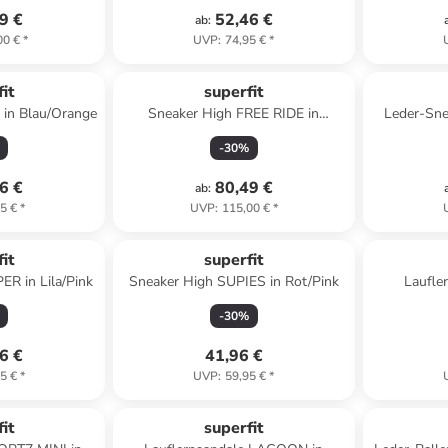
9 €
52,46 €
ab
:
00 €
*
UVP
:
74,95 €
*
it
superfit
in Blau/Orange
Sneaker High FREE RIDE in
Leder-Sne
Grün/Orange
-
30
%
6 €
80,49 €
ab
:
5 €
*
UVP
:
115,00 €
*
it
superfit
R in Lila/Pink
Sneaker High SUPIES in Rot/Pink
Laufle
-
30
%
6 €
41,96 €
5 €
*
UVP
:
59,95 €
*
it
superfit