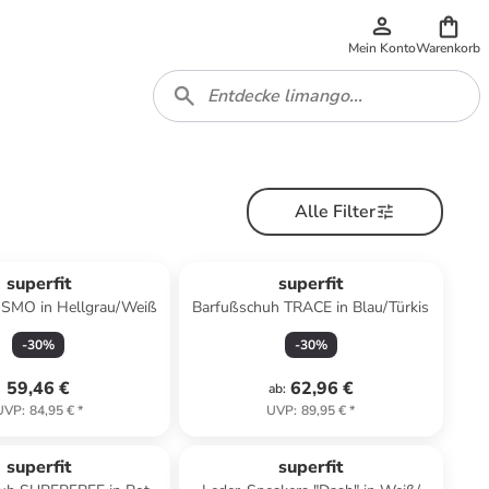
Mein Konto
Warenkorb
Alle Filter
superfit
superfit
SMO in Hellgrau/Weiß
Barfußschuh TRACE in Blau/Türkis
-
30
%
-
30
%
59,46 €
62,96 €
ab
:
UVP
:
84,95 €
*
UVP
:
89,95 €
*
superfit
superfit