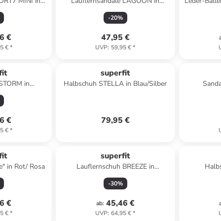
ORT7 MINI in
Lauflernsandale LAGOON in
Leder-Balle
nk
Hellblau
-
20
%
6 €
47,95 €
5 €
*
UVP
:
59,95 €
*
it
superfit
 STORM in
Halbschuh STELLA in Blau/Silber
Sanda
Grau
6 €
79,95 €
5 €
*
it
superfit
e" in Rot/ Rosa
Lauflernschuh BREEZE in
Halb
Hellgrün/Rosa
Hel
-
30
%
6 €
45,46 €
ab
:
5 €
*
UVP
:
64,95 €
*