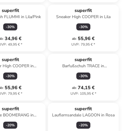
superfit
superfit
h FLUMMI in Lila/Pink
Sneaker High COOPER in Lila
-
30
%
-
30
%
34,96 €
55,96 €
ab
:
ab
:
UVP
:
49,95 €
*
UVP
:
79,95 €
*
superfit
superfit
r High COOPER in
Barfußschuh TRACE in
rün/Hellgrün
Grün/Hellgrün
-
30
%
-
30
%
55,96 €
74,15 €
ab
:
ab
:
UVP
:
79,95 €
*
UVP
:
105,95 €
*
superfit
superfit
le BOOMERANG in
Lauflernsandale LAGOON in Rosa
lau/Hellblau
-
20
%
-
20
%