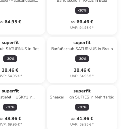
Leder-Halbsandalen
Barfußschuh TRACE in Blau
" in Dunkelblau/ Weiß
-
30
%
64,95 €
66,46 €
ab
:
ab
:
UVP
:
94,95 €
*
superfit
superfit
huh SATURNUS in Rot
Barfußschuh SATURNUS in Braun
-
30
%
-
30
%
38,46 €
38,46 €
UVP
:
54,95 €
*
UVP
:
54,95 €
*
superfit
superfit
stiefel HUSKY1 in
Sneaker High SUPIES in Mehrfarbig
Blau/Orange
-
30
%
-
30
%
48,96 €
41,96 €
ab
:
ab
:
UVP
:
69,95 €
*
UVP
:
59,95 €
*