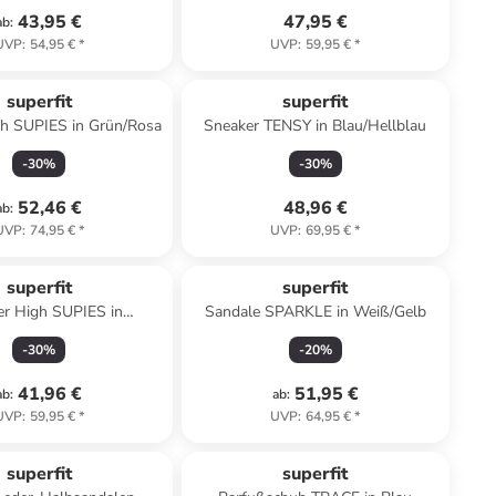
43,95 €
47,95 €
ab
:
UVP
:
54,95 €
*
UVP
:
59,95 €
*
superfit
superfit
gh SUPIES in Grün/Rosa
Sneaker TENSY in Blau/Hellblau
-
30
%
-
30
%
52,46 €
48,96 €
ab
:
UVP
:
74,95 €
*
UVP
:
69,95 €
*
superfit
superfit
er High SUPIES in
Sandale SPARKLE in Weiß/Gelb
ellgrün/Gelb
-
30
%
-
20
%
41,96 €
51,95 €
ab
:
ab
:
UVP
:
59,95 €
*
UVP
:
64,95 €
*
superfit
superfit