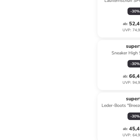
Lauflernschuh SP
Lila/Pi
-
30
%
52,4
ab
:
UVP
:
74,9
superf
Sneaker High
Schwarz/
-
30
%
66,4
ab
:
UVP
:
94,9
superf
Leder-Boots "Breez
-
30
%
45,4
ab
:
UVP
:
64,9