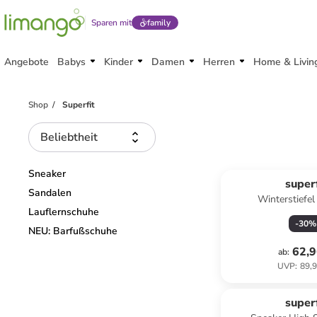
Sparen mit
family
Angebote
Babys
Kinder
Damen
Herren
Home & Livin
Shop
Superfit
Beliebtheit
Sneaker
superf
Sandalen
Winterstiefe
Lauflernschuhe
Braun/Or
-
30
%
NEU: Barfußschuhe
62,9
ab
:
UVP
:
89,9
superf