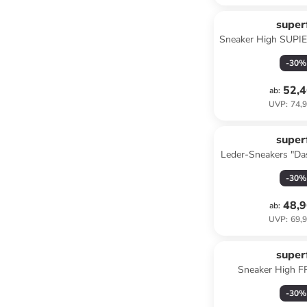
superf
Sneaker High SUPIE
-
30
%
52,4
ab
:
UVP
:
74,9
superf
Leder-Sneakers "Da
Weiß/ G
-
30
%
48,9
ab
:
UVP
:
69,9
superf
Sneaker High F
Blau/Hel
-
30
%