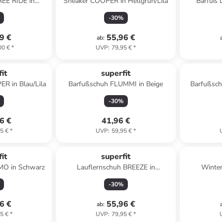
REE RIDE in
Sneaker COOPER in Hellgrün/Lila
Barfuß 
lgrün
"Superfree
-
30
%
9 €
55,96 €
ab
:
00 €
*
UVP
:
79,95 €
*
it
superfit
R in Blau/Lila
Barfußschuh FLUMMI in Beige
Barfußsc
-
30
%
6 €
41,96 €
5 €
*
UVP
:
59,95 €
*
it
superfit
MO in Schwarz
Lauflernschuh BREEZE in
Winter
Silber/Rosa
-
30
%
6 €
55,96 €
ab
:
5 €
*
UVP
:
79,95 €
*