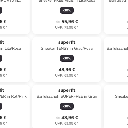
SPORT5 in
Sneaker FREE RIDE in Lila/Rosa
Barfußsch
lgrün
-
30
%
6 €
55,96 €
ab
:
5 €
*
UVP
:
79,95 €
*
it
superfit
n Lila/Rosa
Sneaker TENSY in Grau/Rosa
Barfußschu
-
30
%
6 €
48,96 €
5 €
*
UVP
:
69,95 €
*
it
superfit
ER in Rot/Pink
Barfußschuh SUPERFREE in Grün
Sneake
-
30
%
6 €
48,96 €
ab
:
5 €
*
UVP
:
69,95 €
*