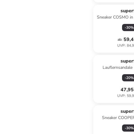
superf
Sneaker COSMO in
-
30
%
59,4
ab
:
UVP
:
84,9
superf
Lauflernsandal
Hellbl
-
20
%
47,95
UVP
:
59,9
superf
Sneaker COOPER 
-
30
%