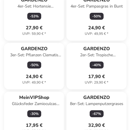
GARDENZO
GARDENZO
4er-Set: Hortensie
4er-Set: Pampasgras in Bunt
(Hydrangea macrophylla) in
-
53
%
-
50
%
Bunt
27,90 €
24,90 €
UVP
:
59,90 €
*
UVP
:
49,95 €
*
GARDENZO
GARDENZO
3er-Set: Pflanzen Clematis
2er-Set: Tropische
montana Mayleen in Rosa
Oleanderpflanzen in Rosa
-
50
%
-
40
%
24,90 €
17,90 €
UVP
:
49,90 €
*
UVP
:
29,90 €
*
MeinVIPShop
GARDENZO
Glücksfeder Zamioculcas
8er-Set: Lampenputzergrases
50cm Zimmerpflanze
-
30
%
-
67
%
17,95 €
32,90 €