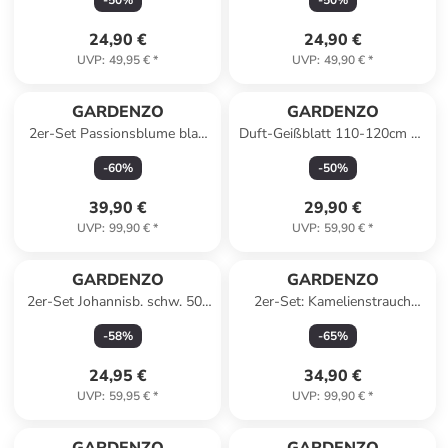
-
50
%
-
50
%
24,90 €
24,90 €
UVP
:
49,95 €
*
UVP
:
49,90 €
*
GARDENZO
GARDENZO
2er-Set Passionsblume blau
Duft-Geißblatt 110-120cm 2L
110-120cm 2L Topf
Topf
-
60
%
-
50
%
39,90 €
29,90 €
UVP
:
99,90 €
*
UVP
:
59,90 €
*
GARDENZO
GARDENZO
2er-Set Johannisb. schw. 50-
2er-Set: Kamelienstrauch
60cm 2L Topf
"Japanische Rose" XL in
-
58
%
-
65
%
Tricolor
24,95 €
34,90 €
UVP
:
59,95 €
*
UVP
:
99,90 €
*