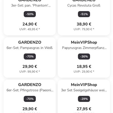
GARDENZO
GARDENZO
3er-Set: pan. 'Phantom'
Cycas Revoluta Groß
Hortensien in Bunt
-
50
%
-
51
%
24,90 €
38,90 €
UVP
:
49,95 €
*
UVP
:
79,90 €
*
GARDENZO
MeinVIPShop
6er-Set: Pampasgras in Weiß
Papyrusgras Zimmerpflanze
XXL 55 cm hoch Palme
-
70
%
-
36
%
ECHTE Pflanze
29,90 €
18,95 €
UVP
:
99,90 €
*
UVP
:
29,90 €
*
GARDENZO
MeinVIPShop
6er-Set: Pfingstrose (Paeonia
3er Set Seeigelgehäuse weiß
lactiflora) in Mischung
mit Tillandsia spanischem
-
70
%
-
29
%
Moos
29,90 €
27,95 €