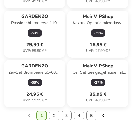
UVP
:
49,90 €
*
UVP
:
49,90 €
*
GARDENZO
MeinVIPShop
Passionsblume rosa 110-
Kaktus Opuntia microdasys
120cm 2L Topf
25cm
-
50
%
-
39
%
29,90 €
16,95 €
UVP
:
59,90 €
*
UVP
:
27,90 €
*
GARDENZO
MeinVIPShop
2er-Set Brombeere 50-60cm
3er Set Seeigelgehäuse mit
2L Topf
Tillandsia Spanisch Moos
-
58
%
-
27
%
24,95 €
35,95 €
UVP
:
59,95 €
*
UVP
:
49,90 €
*
1
2
3
4
5