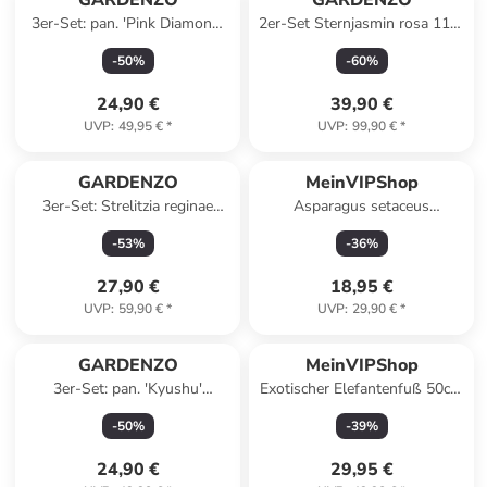
GARDENZO
GARDENZO
3er-Set: pan. 'Pink Diamond'
2er-Set Sternjasmin rosa 110-
Hortensien in Rosa
120cm 2L Topf
-
50
%
-
60
%
24,90 €
39,90 €
UVP
:
49,95 €
*
UVP
:
99,90 €
*
GARDENZO
MeinVIPShop
3er-Set: Strelitzia reginae
Asparagus setaceus
Paradiesvogel
Plumosus 35cm
-
53
%
-
36
%
Zimmerpflanze
27,90 €
18,95 €
UVP
:
59,90 €
*
UVP
:
29,90 €
*
GARDENZO
MeinVIPShop
3er-Set: pan. 'Kyushu'
Exotischer Elefantenfuß 50cm
Hortensien in Weiß
Zimmerpflanze
-
50
%
-
39
%
24,90 €
29,95 €