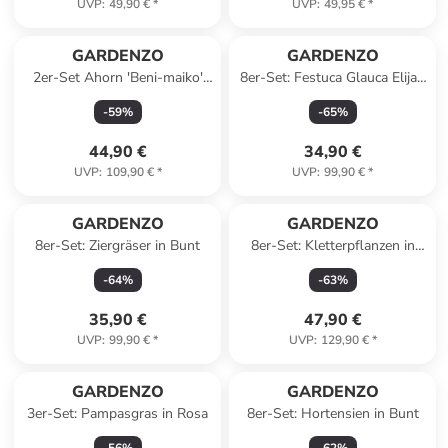
UVP
:
49,90 €
*
UVP
:
49,95 €
*
GARDENZO
GARDENZO
2er-Set Ahorn 'Beni-maiko'
8er-Set: Festuca Glauca Elijah
50-70cm 3L Topf
Blue in Blau
-
59
%
-
65
%
44,90 €
34,90 €
UVP
:
109,90 €
*
UVP
:
99,90 €
*
GARDENZO
GARDENZO
8er-Set: Ziergräser in Bunt
8er-Set: Kletterpflanzen in
Bunt
-
64
%
-
63
%
35,90 €
47,90 €
UVP
:
99,90 €
*
UVP
:
129,90 €
*
GARDENZO
GARDENZO
3er-Set: Pampasgras in Rosa
8er-Set: Hortensien in Bunt