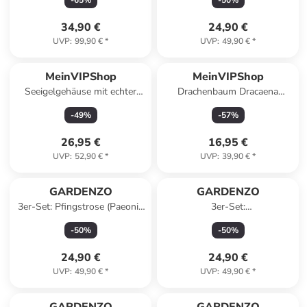
-
65
%
-
50
%
Weiß
34,90 €
24,90 €
UVP
:
99,90 €
*
UVP
:
49,90 €
*
MeinVIPShop
MeinVIPShop
Seeigelgehäuse mit echter
Drachenbaum Dracaena
Tillandsia 3 er Set
fragrans Cintho 40cm
-
49
%
-
57
%
Zimmerpflanze
26,95 €
16,95 €
UVP
:
52,90 €
*
UVP
:
39,90 €
*
GARDENZO
GARDENZO
3er-Set: Pfingstrose (Paeonia
3er-Set:
lactiflora) in Mischung
Schmetterlingspflanzen
-
50
%
-
50
%
Davidii in Schwarz/Violett
24,90 €
24,90 €
UVP
:
49,90 €
*
UVP
:
49,90 €
*