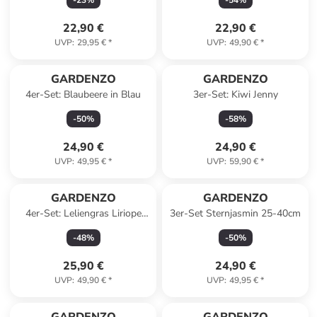
-
23
%
-
54
%
Bunt
22,90 €
22,90 €
UVP
:
29,95 €
*
UVP
:
49,90 €
*
GARDENZO
GARDENZO
4er-Set: Blaubeere in Blau
3er-Set: Kiwi Jenny
-
50
%
-
58
%
24,90 €
24,90 €
UVP
:
49,95 €
*
UVP
:
59,90 €
*
GARDENZO
GARDENZO
4er-Set: Leliengras Liriope
3er-Set Sternjasmin 25-40cm
Muscari in Lila
-
48
%
-
50
%
25,90 €
24,90 €
UVP
:
49,90 €
*
UVP
:
49,95 €
*