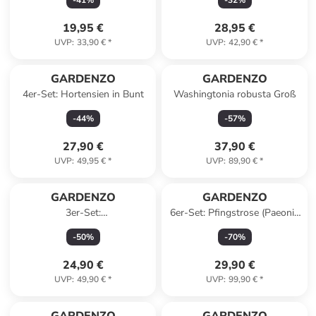
-
41
%
-
32
%
19,95 €
28,95 €
UVP
:
33,90 €
*
UVP
:
42,90 €
*
GARDENZO
GARDENZO
4er-Set: Hortensien in Bunt
Washingtonia robusta Groß
-
44
%
-
57
%
27,90 €
37,90 €
UVP
:
49,95 €
*
UVP
:
89,90 €
*
GARDENZO
GARDENZO
3er-Set:
6er-Set: Pfingstrose (Paeonia
Schmetterlingspflanzen
lactiflora) in Weiss
-
50
%
-
70
%
Davidii in Purpurrot
24,90 €
29,90 €
UVP
:
49,90 €
*
UVP
:
99,90 €
*