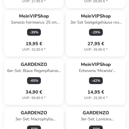
UVP
:
27,95 €
*
UVP
:
69,95 €
*
MeinVIPShop
MeinVIPShop
Senecio herreianus 25 cm
3er Set Seeigelgehäuse rosa
Zimmerpflanze
mit Tilandsia spanisch Moos
-
39
%
-
29
%
19,95 €
27,95 €
UVP
:
32,90 €
*
UVP
:
39,90 €
*
GARDENZO
MeinVIPShop
6er-Set: Blaue Regenpflanzen
Echeveria 'Miranda'
in Lila
Zimmerpflanze
-
65
%
-
42
%
34,90 €
14,95 €
UVP
:
99,90 €
*
UVP
:
25,90 €
*
GARDENZO
GARDENZO
3er-Set: Macrophylla
3er-Set: Lonicera
Hortensien in Blau
periclymenum in Bunt