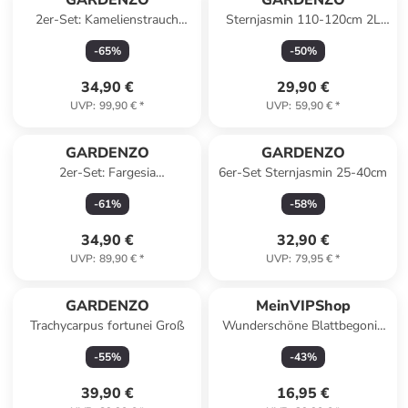
GARDENZO
GARDENZO
2er-Set: Kamelienstrauch
Sternjasmin 110-120cm 2L
"Japanische Rose" XL in Weiss
Topf
-
65
%
-
50
%
34,90 €
29,90 €
UVP
:
99,90 €
*
UVP
:
59,90 €
*
GARDENZO
GARDENZO
2er-Set: Fargesia
6er-Set Sternjasmin 25-40cm
(Schrimbambus) Large nicht
-
61
%
-
58
%
wuchernd
34,90 €
32,90 €
UVP
:
89,90 €
*
UVP
:
79,95 €
*
GARDENZO
MeinVIPShop
Trachycarpus fortunei Groß
Wunderschöne Blattbegonie
Sunset Zimmerpflanze
-
55
%
-
43
%
39,90 €
16,95 €