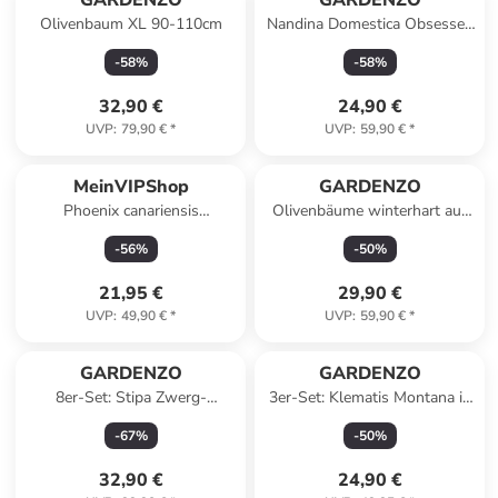
GARDENZO
GARDENZO
Olivenbaum XL 90-110cm
Nandina Domestica Obsessed
in Bunt
-
58
%
-
58
%
32,90 €
24,90 €
UVP
:
79,90 €
*
UVP
:
59,90 €
*
MeinVIPShop
GARDENZO
Phoenix canariensis
Olivenbäume winterhart auf
Dattelpalme
Stamm mittel
-
56
%
-
50
%
21,95 €
29,90 €
UVP
:
49,90 €
*
UVP
:
59,90 €
*
GARDENZO
GARDENZO
8er-Set: Stipa Zwerg-
3er-Set: Klematis Montana in
Federgras
Bunt
-
67
%
-
50
%
32,90 €
24,90 €