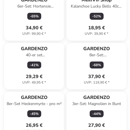
GARDENZO
MeinVIPShop
6er-Set: Hortensie
Kalanchoe Lucky Bells 40cm
(Hydrangea macrophylla) in
Rarität
-
65
%
-
52
%
Weiß
34,90 €
18,95 €
UVP
:
99,90 €
*
UVP
:
39,90 €
*
GARDENZO
GARDENZO
40-er set
8er-Set:
Erdbeerfrigopflanzen
Vitaminpflanzenmischung in
-
41
%
-
68
%
Bunt
29,29 €
37,90 €
UVP
:
49,95 €
*
UVP
:
119,90 €
*
GARDENZO
GARDENZO
8er-Set Heckenmyrte - pro m²
3er-Set: Magnolien in Bunt
-
45
%
-
44
%
26,95 €
27,90 €