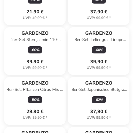
-
56
%
-
62
%
21,90 €
37,90 €
UVP
:
49,90 €
*
UVP
:
99,90 €
*
GARDENZO
GARDENZO
2er-Set Sternjasmin 110-
8er-Set: Leliengras Liriope
120cm 2L Topf
Muscari in Lila
-
60
%
-
60
%
39,90 €
39,90 €
UVP
:
99,90 €
*
UVP
:
99,90 €
*
GARDENZO
GARDENZO
4er-Set: Pflanzen Citrus Mix in
8er-Set: Japanisches Blutgras
Bunt
Imperata cyl. Red Barron in
-
50
%
-
62
%
Bunt
29,90 €
37,90 €
UVP
:
59,90 €
*
UVP
:
99,90 €
*