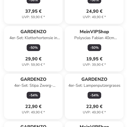
-
36
%
-
50
%
37,95 €
24,90 €
UVP
:
59,90 €
*
UVP
:
49,90 €
*
GARDENZO
MeinVIPShop
4er-Set: Kletterhortensie in
Polyscias Fabian 40cm
Weiß
Zimmerpflanze
-
50
%
-
50
%
29,90 €
19,95 €
UVP
:
59,90 €
*
UVP
:
39,90 €
*
GARDENZO
GARDENZO
4er-Set: Stipa Zwerg-
4er-Set: Lampenputzergrases
Federgras
-
54
%
-
54
%
22,90 €
22,90 €
UVP
:
49,90 €
*
UVP
:
49,90 €
*