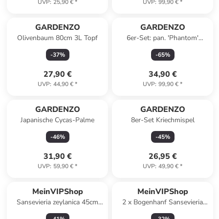
UVP
:
25,90 €
*
UVP
:
99,90 €
*
GARDENZO
GARDENZO
Olivenbaum 80cm 3L Topf
6er-Set: pan. 'Phantom'
Hortensien in Bunt
-
37
%
-
65
%
27,90 €
34,90 €
UVP
:
44,90 €
*
UVP
:
99,90 €
*
GARDENZO
GARDENZO
Japanische Cycas-Palme
8er-Set Kriechmispel
-
46
%
-
45
%
31,90 €
26,95 €
UVP
:
59,90 €
*
UVP
:
49,90 €
*
MeinVIPShop
MeinVIPShop
Sansevieria zeylanica 45cm
2 x Bogenhanf Sansevieria
Zimmerpflanze
trifasciata mit Übertopf