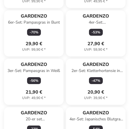
UVP
:
99,90 €
*
UVP
:
49,95 €
*
GARDENZO
GARDENZO
6er-Set: Pampasgras in Bunt
4er-Set:
Vitaminpflanzenmischung in
-
70
%
-
53
%
Bunt
29,90 €
27,90 €
UVP
:
99,90 €
*
UVP
:
59,90 €
*
GARDENZO
GARDENZO
3er-Set: Pampasgras in Weiß
2er-Set: Kletterhortensie in
Weiß
-
56
%
-
47
%
21,90 €
20,90 €
UVP
:
49,90 €
*
UVP
:
39,90 €
*
GARDENZO
GARDENZO
20-er set
4er-Set: Japanisches Blutgras
Erdbeerfrigopflanzen
Imperata cyl. Red Barron in