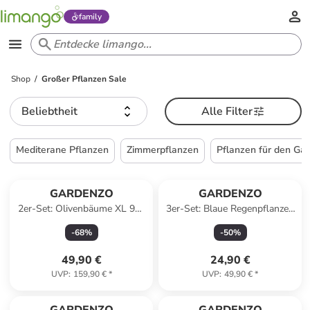
family
Shop
Großer Pflanzen Sale
Beliebtheit
Alle Filter
Mediterane Pflanzen
Zimmerpflanzen
Pflanzen für den Ga
GARDENZO
GARDENZO
2er-Set: Olivenbäume XL 90-
3er-Set: Blaue Regenpflanzen
110cm
in Lila
-
68
%
-
50
%
49,90 €
24,90 €
UVP
:
159,90 €
*
UVP
:
49,90 €
*