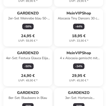
UVP
:
89,90 €
*
UVP
:
29,90 €
*
GARDENZO
MeinVIPShop
2er-Set Weinrebe blau 50-
Alocasia Tiny Dancers 30 cm
60cm 2L Topf
Zimmerpflanze
-
58
%
-
44
%
24,95 €
18,95 €
UVP
:
59,95 €
*
UVP
:
33,90 €
*
GARDENZO
MeinVIPShop
4er-Set: Festuca Glauca Elijah
4 x Alocasia gemischt mit
Blue in Blau
Übertopf Pflanzenset
-
50
%
-
34
%
24,90 €
29,95 €
UVP
:
49,90 €
*
UVP
:
45,90 €
*
GARDENZO
GARDENZO
8er-Set: Blaubeere in Blau
3er-Set: Hortensie
(Hydrangea macrophylla) in