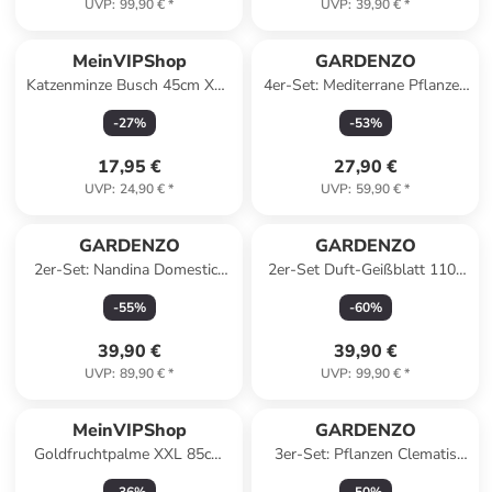
UVP
:
99,90 €
*
UVP
:
39,90 €
*
MeinVIPShop
GARDENZO
Katzenminze Busch 45cm XXL
4er-Set: Mediterrane Pflanzen
Nepeta 'Walker's Low'
in Bunt
-
27
%
-
53
%
17,95 €
27,90 €
UVP
:
24,90 €
*
UVP
:
59,90 €
*
GARDENZO
GARDENZO
2er-Set: Nandina Domestica
2er-Set Duft-Geißblatt 110-
Obsessed in Bunt
120cm 2L Topf
-
55
%
-
60
%
39,90 €
39,90 €
UVP
:
89,90 €
*
UVP
:
99,90 €
*
MeinVIPShop
GARDENZO
Goldfruchtpalme XXL 85cm
3er-Set: Pflanzen Clematis
Dypsis lutescens
Montana Rubens in Pink