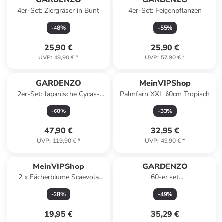
GARDENZO
GARDENZO
4er-Set: Ziergräser in Bunt
4er-Set: Feigenpflanzen
-
48
%
-
55
%
25,90 €
25,90 €
UVP
:
49,90 €
*
UVP
:
57,90 €
*
GARDENZO
MeinVIPShop
2er-Set: Japanische Cycas-
Palmfarn XXL 60cm Tropisch
Palme
-
60
%
-
33
%
47,90 €
32,95 €
UVP
:
119,90 €
*
UVP
:
49,90 €
*
MeinVIPShop
GARDENZO
2 x Fächerblume Scaevola
60-er set
aemula Trio
Erdbeerfrigopflanzen
-
28
%
-
49
%
19,95 €
35,29 €