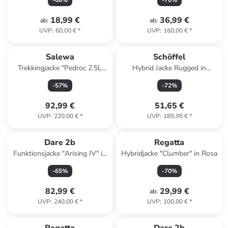
-
68
%
-
76
%
18,99 €
36,99 €
ab
:
ab
:
UVP
:
60,00 €
*
UVP
:
160,00 €
*
Salewa
Schöffel
Trekkingjacke "Pedroc 2.5L
Hybrid Jacke Rugged in
Powertex" in Rot
orange
-
57
%
-
72
%
92,99 €
51,65 €
UVP
:
220,00 €
*
UVP
:
189,95 €
*
Dare 2b
Regatta
Funktionsjacke "Arising IV" in
Hybridjacke "Clumber" in Rosa
Dunkelblau/ Hellblau
-
65
%
-
70
%
82,99 €
29,99 €
ab
:
UVP
:
240,00 €
*
UVP
:
100,00 €
*