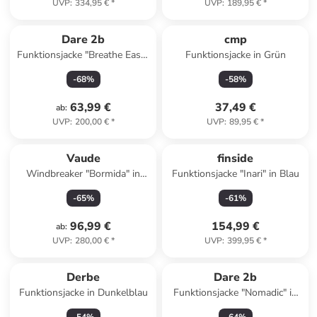
UVP
:
334,95 €
*
UVP
:
189,95 €
*
Dare 2b
cmp
Funktionsjacke "Breathe Easy"
Funktionsjacke in Grün
in Dunkelblau
-
68
%
-
58
%
63,99 €
37,49 €
ab
:
UVP
:
200,00 €
*
UVP
:
89,95 €
*
Vaude
finside
Windbreaker "Bormida" in
Funktionsjacke "Inari" in Blau
Dunkelgrün
-
65
%
-
61
%
96,99 €
154,99 €
ab
:
UVP
:
280,00 €
*
UVP
:
399,95 €
*
Derbe
Dare 2b
Funktionsjacke in Dunkelblau
Funktionsjacke "Nomadic" in
Dunkelblau