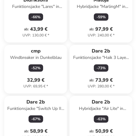
Didriksons
Maloja
Funktionsjacke "Lares" in
Hybridjacke "MarlingM" in
Schwarz
Braun/ Schwarz/ Pink
-
66
%
-
59
%
43,99 €
97,99 €
ab
:
ab
:
UVP
:
130,00 €
*
UVP
:
240,00 €
*
cmp
Dare 2b
Windbreaker in Dunkelblau
Funktionsjacke "Haik 3 Layer"
in Dunkelblau
-
52
%
-
73
%
32,99 €
73,99 €
ab
:
UVP
:
69,95 €
*
UVP
:
280,00 €
*
Dare 2b
Dare 2b
Funktionsjacke "Switch Up III"
Hybridjacke "Air Lite" in
in Creme
Creme/ Mint
-
67
%
-
63
%
58,99 €
50,99 €
ab
:
ab
: