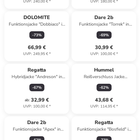
UVP
:
240,00 €
*
UVP
:
180,00 €
*
DOLOMITE
Dare 2b
Funktionsjacke "Dobbiaco" in
Funktionsjacke "Torrek" in
Grün
Creme
-
73
%
-
69
%
66,99 €
30,99 €
UVP
:
249,95 €
*
UVP
:
100,00 €
*
Regatta
Hummel
Hybridjacke "Andreson" in
Reißverschluss Jacke
Creme
Daumenlöcher Hmlurban
-
67
%
-
62
%
Jungen in DARK OLIVE
32,99 €
43,68 €
ab
:
UVP
:
100,00 €
*
UVP
:
114,95 €
*
Dare 2b
Regatta
Funktionsjacke "Apex" in
Funktionsjacke "Bosfield" in
Dunkelblau
Grau/ Orange