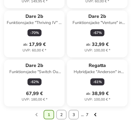
UVP
:
149,95 €
*
UVP
:
60,00 €
*
Dare 2b
Dare 2b
Funktionsjacke "Thriving IV" in
Funktionsjacke "Venture" in
Hellblau/ Hellgelb
Dunkelblau
-
70
%
-
67
%
17,99 €
32,99 €
ab
:
ab
:
UVP
:
60,00 €
*
UVP
:
100,00 €
*
Dare 2b
Regatta
Funktionsjacke "Switch Out
Hybridjacke "Anderson" in
III" in Dunkelblau
Hellblau
-
62
%
-
61
%
67,99 €
38,99 €
ab
:
UVP
:
180,00 €
*
UVP
:
100,00 €
*
1
2
3
...
7