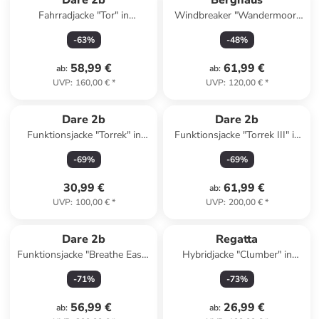
Dare 2b
Berghaus
Fahrradjacke "Tor" in
Windbreaker "Wandermoor"
Neongelb
in Lila
-
63
%
-
48
%
58,99 €
61,99 €
ab
:
ab
:
UVP
:
160,00 €
*
UVP
:
120,00 €
*
Dare 2b
Dare 2b
Funktionsjacke "Torrek" in
Funktionsjacke "Torrek III" in
Altrosa
Bordeaux
-
69
%
-
69
%
30,99 €
61,99 €
ab
:
UVP
:
100,00 €
*
UVP
:
200,00 €
*
Dare 2b
Regatta
Funktionsjacke "Breathe Easy"
Hybridjacke "Clumber" in
in Türkis
Anthrazit
-
71
%
-
73
%
56,99 €
26,99 €
ab
:
ab
: