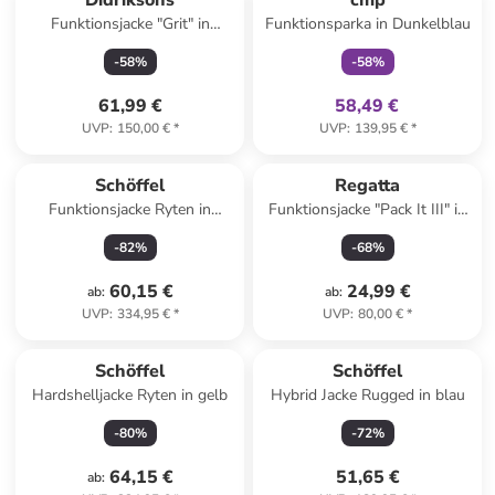
Didriksons
cmp
Funktionsjacke "Grit" in
Funktionsparka in Dunkelblau
Bordeaux/ Rot
-
58
%
-
58
%
61,99 €
58,49 €
UVP
:
150,00 €
*
UVP
:
139,95 €
*
Schöffel
Regatta
Funktionsjacke Ryten in
Funktionsjacke "Pack It III" in
tuerkis
Rosa
-
82
%
-
68
%
60,15 €
24,99 €
ab
:
ab
:
UVP
:
334,95 €
*
UVP
:
80,00 €
*
Schöffel
Schöffel
Hardshelljacke Ryten in gelb
Hybrid Jacke Rugged in blau
-
80
%
-
72
%
64,15 €
51,65 €
ab
: