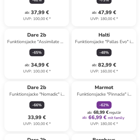
-
62
%
-
73
%
37,99 €
47,99 €
ab
:
ab
:
UVP
:
100,00 €
*
UVP
:
180,00 €
*
Dare 2b
Halti
Funktionsjacke "Assimilate VI"
Funktionsjacke "Pallas Evo" in
in Schwarz
Lila
-
65
%
-
48
%
34,99 €
82,99 €
ab
:
ab
:
UVP
:
100,00 €
*
UVP
:
160,00 €
*
family
rabatt
Dare 2b
Marmot
Funktionsjacke "Nomadic" in
Funktionsjacke "Pinnacle" in
Creme
Blau
-
66
%
-
62
%
68,99 €
ab
:
regulär
33,99 €
66,99 €
ab
:
mit family
UVP
:
100,00 €
*
UVP
:
180,00 €
*