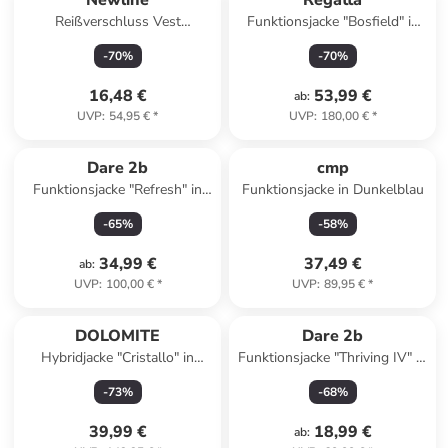
Newline
Regatta
Reißverschluss Vest
Funktionsjacke "Bosfield" in
Reflektierend Logo Kids Core
Khaki
-
70
%
-
70
%
Kinder in EVENING
PRIMROSE
16,48 €
53,99 €
ab
:
UVP
:
54,95 €
*
UVP
:
180,00 €
*
Dare 2b
cmp
Funktionsjacke "Refresh" in
Funktionsjacke in Dunkelblau
Hellgelb
-
65
%
-
58
%
34,99 €
37,49 €
ab
:
UVP
:
100,00 €
*
UVP
:
89,95 €
*
DOLOMITE
Dare 2b
Hybridjacke "Cristallo" in
Funktionsjacke "Thriving IV" in
Hellblau
Khaki
-
73
%
-
68
%
39,99 €
18,99 €
ab
: