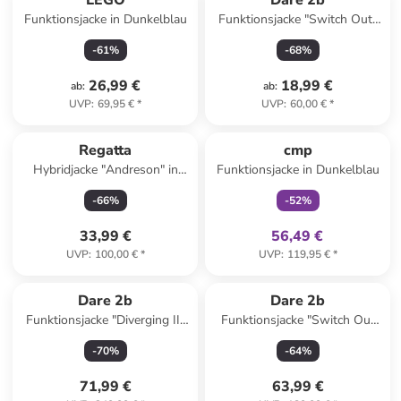
LEGO
Dare 2b
Funktionsjacke in Dunkelblau
Funktionsjacke "Switch Out"
in Limette
-
61
%
-
68
%
26,99 €
18,99 €
ab
:
ab
:
UVP
:
69,95 €
*
UVP
:
60,00 €
*
family
exklusiv
Regatta
cmp
Hybridjacke "Andreson" in
Funktionsjacke in Dunkelblau
Grau
-
66
%
-
52
%
33,99 €
56,49 €
UVP
:
100,00 €
*
UVP
:
119,95 €
*
Dare 2b
Dare 2b
Funktionsjacke "Diverging II"
Funktionsjacke "Switch Out
in Creme/ Türkis
III" in Hellgrau
-
70
%
-
64
%
71,99 €
63,99 €