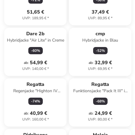
-
72
%
-
58
%
51,65 €
37,49 €
UVP
:
189,95 €
*
UVP
:
89,95 €
*
Dare 2b
cmp
Hybridjacke "Air Lite" in Creme
Hybridjacke in Blau
-
60
%
-
52
%
54,99 €
32,99 €
ab
:
ab
:
UVP
:
140,00 €
*
UVP
:
69,95 €
*
Regatta
Regatta
Regenjacke "Highton IV
Funktionsjacke "Pack It III" in
Stretch" in Grau
Grün
-
74
%
-
68
%
40,99 €
24,99 €
ab
:
ab
:
UVP
:
160,00 €
*
UVP
:
80,00 €
*