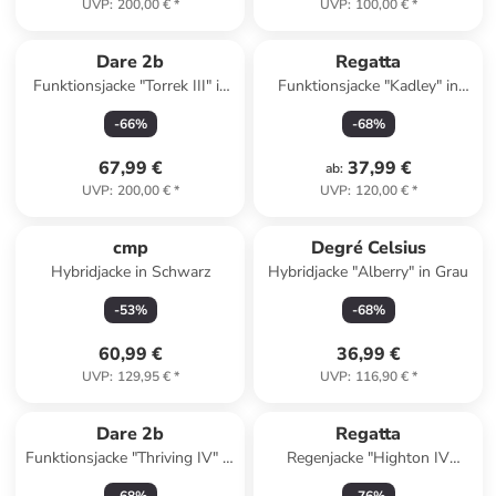
UVP
:
200,00 €
*
UVP
:
100,00 €
*
Dare 2b
Regatta
Funktionsjacke "Torrek III" in
Funktionsjacke "Kadley" in
Dunkelblau
Türkis
-
66
%
-
68
%
67,99 €
37,99 €
ab
:
UVP
:
200,00 €
*
UVP
:
120,00 €
*
cmp
Degré Celsius
Hybridjacke in Schwarz
Hybridjacke "Alberry" in Grau
-
53
%
-
68
%
60,99 €
36,99 €
UVP
:
129,95 €
*
UVP
:
116,90 €
*
Dare 2b
Regatta
Funktionsjacke "Thriving IV" in
Regenjacke "Highton IV
Türkis
Stretch" in Dunkelblau