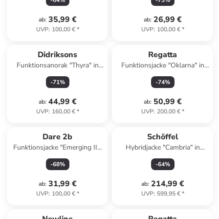
-
64
%
-
73
%
35,99 €
26,99 €
ab
:
ab
:
UVP
:
100,00 €
*
UVP
:
100,00 €
*
Didriksons
Regatta
Funktionsanorak "Thyra" in
Funktionsjacke "Oklarna" in
Schwarz
Orange
-
71
%
-
74
%
44,99 €
50,99 €
ab
:
ab
:
UVP
:
160,00 €
*
UVP
:
200,00 €
*
Dare 2b
Schöffel
Funktionsjacke "Emerging III"
Hybridjacke "Cambria" in
in Hellgelb
Schwarz
-
68
%
-
64
%
31,99 €
214,99 €
ab
:
ab
:
UVP
:
100,00 €
*
UVP
:
599,95 €
*