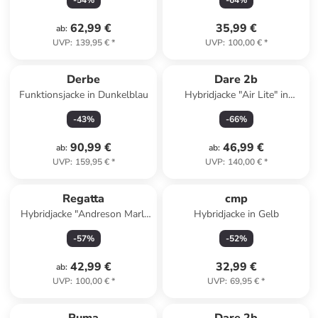
-
54
%
-
64
%
62,99 €
35,99 €
ab
:
UVP
:
139,95 €
*
UVP
:
100,00 €
*
Derbe
Dare 2b
Funktionsjacke in Dunkelblau
Hybridjacke "Air Lite" in
Hellblau/ Dunkelblau
-
43
%
-
66
%
90,99 €
46,99 €
ab
:
ab
:
UVP
:
159,95 €
*
UVP
:
140,00 €
*
Regatta
cmp
Hybridjacke "Andreson Marl"
Hybridjacke in Gelb
in Dunkelblau
-
57
%
-
52
%
42,99 €
32,99 €
ab
:
UVP
:
100,00 €
*
UVP
:
69,95 €
*