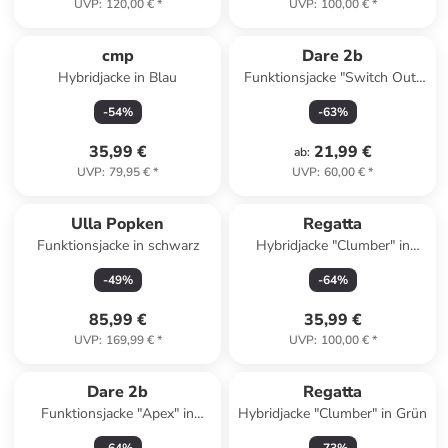
UVP
:
120,00 €
*
UVP
:
100,00 €
*
cmp
Dare 2b
Hybridjacke in Blau
Funktionsjacke "Switch Out"
in Hellgelb
-
54
%
-
63
%
35,99 €
21,99 €
ab
:
UVP
:
79,95 €
*
UVP
:
60,00 €
*
Ulla Popken
Regatta
Funktionsjacke in schwarz
Hybridjacke "Clumber" in
Weiß
-
49
%
-
64
%
85,99 €
35,99 €
UVP
:
169,99 €
*
UVP
:
100,00 €
*
Dare 2b
Regatta
Funktionsjacke "Apex" in
Hybridjacke "Clumber" in Grün
Blaugrau