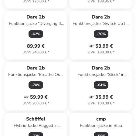
UVP
:
120,00 €
*
UVP
:
189,95 €
*
Dare 2b
Dare 2b
Funktionsjacke "Diverging II"
Funktionsjacke "Switch Up III"
in Dunkelblau/ Hellblau
in Dunkelblau
-
62
%
-
70
%
89,99 €
53,99 €
ab
:
UVP
:
240,00 €
*
UVP
:
180,00 €
*
Dare 2b
Dare 2b
Funktionsjacke "Breathe Out"
Funktionsjacke "Sleek" in
in Blaugrau
Creme
-
70
%
-
64
%
59,99 €
35,99 €
ab
:
ab
:
UVP
:
200,00 €
*
UVP
:
100,00 €
*
Schöffel
cmp
Hybrid Jacke Rugged in
Funktionsjacke in Blau
tuerkis