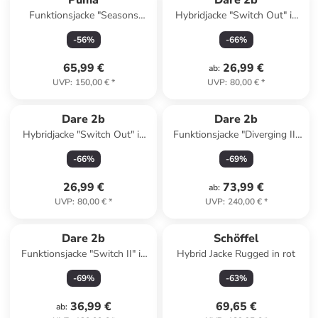
Puma
Dare 2b
Funktionsjacke "Seasons
Hybridjacke "Switch Out" in
LTWT" in Orange
Hellblau
-
56
%
-
66
%
65,99 €
26,99 €
ab
:
UVP
:
150,00 €
*
UVP
:
80,00 €
*
Dare 2b
Dare 2b
Hybridjacke "Switch Out" in
Funktionsjacke "Diverging II"
Khaki/ Limette
in Bordeaux
-
66
%
-
69
%
26,99 €
73,99 €
ab
:
UVP
:
80,00 €
*
UVP
:
240,00 €
*
Dare 2b
Schöffel
Funktionsjacke "Switch II" in
Hybrid Jacke Rugged in rot
Hellblau
-
69
%
-
63
%
36,99 €
69,65 €
ab
: