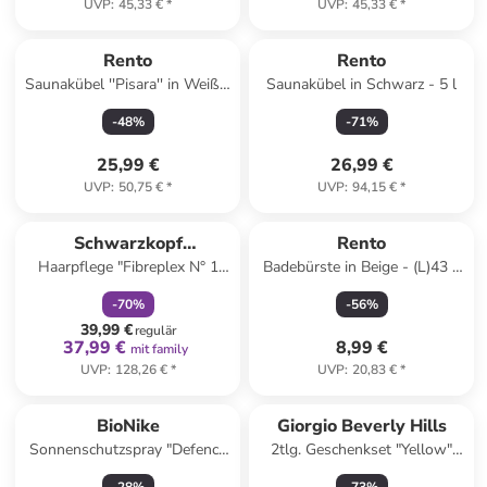
UVP
:
45,33 €
*
UVP
:
45,33 €
*
Rento
Rento
Saunakübel ''Pisara'' in Weiß -
Saunakübel in Schwarz - 5 l
5 l
-
48
%
-
71
%
25,99 €
26,99 €
UVP
:
50,75 €
*
UVP
:
94,15 €
*
family
rabatt
Schwarzkopf
Rento
Haarpflege "Fibreplex N° 1
Badebürste in Beige - (L)43 x
Professional
Bond Booster", 500 ml
(B)8 cm
-
70
%
-
56
%
39,99 €
regulär
37,99 €
8,99 €
mit family
UVP
:
128,26 €
*
UVP
:
20,83 €
*
BioNike
Giorgio Beverly Hills
Sonnenschutzspray "Defence
2tlg. Geschenkset "Yellow"
Sun"- LSF 15, 200 ml
EdT & Bodylotion