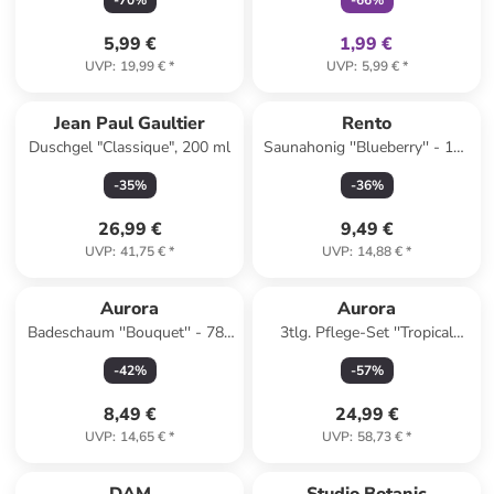
-
70
%
-
66
%
5,99 €
1,99 €
UVP
:
19,99 €
*
UVP
:
5,99 €
*
Jean Paul Gaultier
Rento
Duschgel "Classique", 200 ml
Saunahonig ''Blueberry'' - 150
ml
-
35
%
-
36
%
26,99 €
9,49 €
UVP
:
41,75 €
*
UVP
:
14,88 €
*
Aurora
Aurora
Badeschaum ''Bouquet'' - 780
3tlg. Pflege-Set ''Tropical
ml
Paradise''
-
42
%
-
57
%
8,49 €
24,99 €
UVP
:
14,65 €
*
UVP
:
58,73 €
*