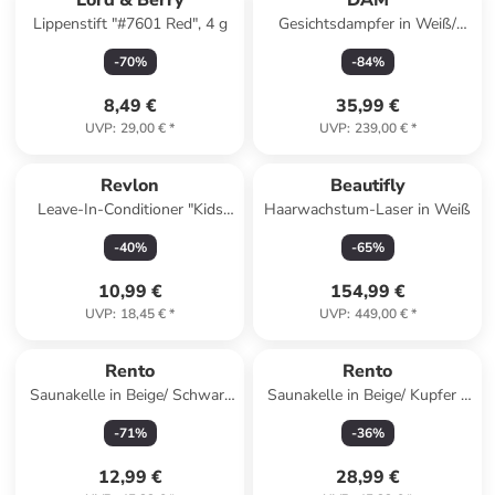
Lord & Berry
DAM
Lippenstift "#7601 Red", 4 g
Gesichtsdampfer in Weiß/
Pink
-
70
%
-
84
%
8,49 €
35,99 €
UVP
:
29,00 €
*
UVP
:
239,00 €
*
Revlon
Beautifly
Leave-In-Conditioner "Kids
Haarwachstum-Laser in Weiß
Princess", 200 ml
-
40
%
-
65
%
10,99 €
154,99 €
UVP
:
18,45 €
*
UVP
:
449,00 €
*
Rento
Rento
Saunakelle in Beige/ Schwarz
Saunakelle in Beige/ Kupfer -
- (L)43 cm
(L)43 cm
-
71
%
-
36
%
12,99 €
28,99 €