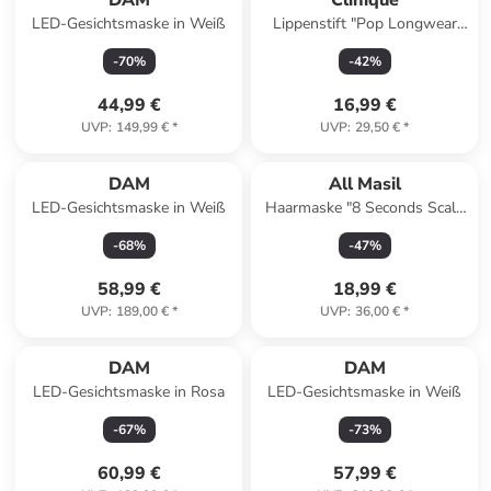
DAM
Clinique
LED-Gesichtsmaske in Weiß
Lippenstift "Pop Longwear
Satin - 36 Poppy Pop", 3,9 g
-
70
%
-
42
%
44,99 €
16,99 €
UVP
:
149,99 €
*
UVP
:
29,50 €
*
Reserviert
DAM
All Masil
LED-Gesichtsmaske in Weiß
Haarmaske "8 Seconds Scalp
Hair-Loss", 350 ml
-
68
%
-
47
%
58,99 €
18,99 €
UVP
:
189,00 €
*
UVP
:
36,00 €
*
DAM
DAM
LED-Gesichtsmaske in Rosa
LED-Gesichtsmaske in Weiß
-
67
%
-
73
%
60,99 €
57,99 €