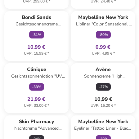
UVP
:
299,00 €
*
UVP
:
24,40 €
*
family
exklusiv
family
exklusiv
Bondi Sands
Maybelline New York
Gesichtssonnencreme
Lipliner "Color Sensational -
"Everyday" - LSF 50+, 50 ml
540 Hollywood Red", 0,4 g
-
31
%
-
80
%
10,99 €
0,99 €
UVP
:
15,99 €
*
UVP
:
4,99 €
*
family
exklusiv
Clinique
Avène
Gesichtssonnenlotion "UV
Sonnencreme "High
Solutions" - LSF 50, 40 ml
Protection Solar Reflex" - LSF
-
33
%
-
27
%
50+, 30 ml
21,99 €
10,99 €
UVP
:
33,00 €
*
UVP
:
15,20 €
*
family
exklusiv
Skin Pharmacy
Maybelline New York
Nachtcreme "Advanced
Eyeliner "Tattoo Liner - Black",
Multivitamin" - 50 ml
2,5 ml