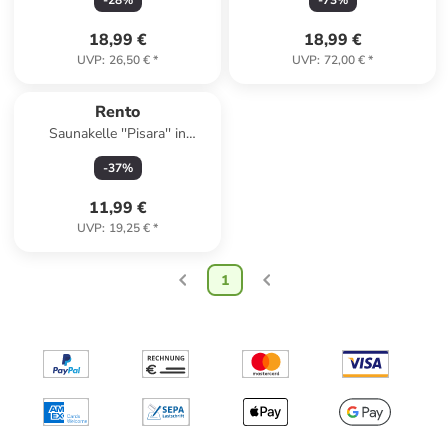
-
28
%
-
73
%
18,99 €
18,99 €
UVP
:
26,50 €
*
UVP
:
72,00 €
*
Rento
Saunakelle ''Pisara'' in
Hellbraun - (L)48,5 cm
-
37
%
11,99 €
UVP
:
19,25 €
*
1