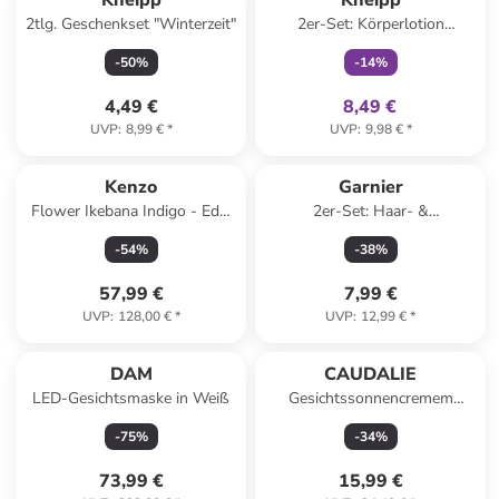
Kneipp
Kneipp
2tlg. Geschenkset "Winterzeit"
2er-Set: Körperlotion
"Sensitiv", je 200 ml
-
50
%
-
14
%
4,49 €
8,49 €
UVP
:
8,99 €
*
UVP
:
9,98 €
*
Kenzo
Garnier
Flower Ikebana Indigo - EdP,
2er-Set: Haar- &
75 ml
Kopfhautserum "Fructis
-
54
%
-
38
%
Vitamine & Kraft", je 125 ml
57,99 €
7,99 €
UVP
:
128,00 €
*
UVP
:
12,99 €
*
DAM
CAUDALIE
LED-Gesichtsmaske in Weiß
Gesichtssonnencremem
"Vinosun Protect" - LSF 50+,
-
75
%
-
34
%
50 ml
73,99 €
15,99 €