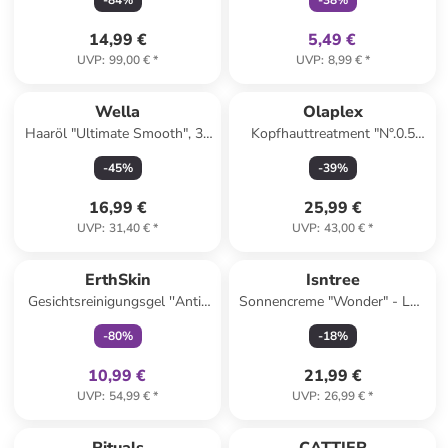
-
84
%
-
38
%
14,99 €
5,49 €
UVP
:
99,00 €
*
UVP
:
8,99 €
*
Reserviert
Wella
Olaplex
Haaröl "Ultimate Smooth", 30
Kopfhauttreatment "N°.0.5
ml
Scalp Longevity", 50 ml
-
45
%
-
39
%
16,99 €
25,99 €
UVP
:
31,40 €
*
UVP
:
43,00 €
*
family
exklusiv
ErthSkin
Isntree
Gesichtsreinigungsgel ''Anti-
Sonnencreme "Wonder" - LSF
Aging Renewing'' - 200 ml
50, 50 ml
-
80
%
-
18
%
10,99 €
21,99 €
UVP
:
54,99 €
*
UVP
:
26,99 €
*
family
exklusiv