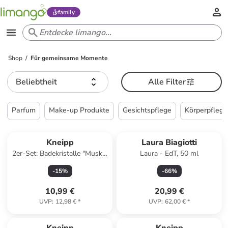
family
Shop
Für gemeinsame Momente
Beliebtheit
Alle Filter
Parfum
Make-up Produkte
Gesichtspflege
Körperpflege
Kneipp
Laura Biagiotti
2er-Set: Badekristalle "Muskel
Laura - EdT, 50 ml
Entspannung", 600 g
-
15
%
-
66
%
10,99 €
20,99 €
UVP
:
12,98 €
*
UVP
:
62,00 €
*
family
exklusiv