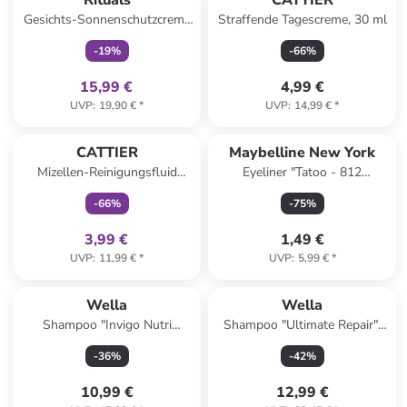
Rituals
CATTIER
Gesichts-Sonnenschutzcreme
Straffende Tagescreme, 30 ml
"Karma Sun Protection" - LSF
-
19
%
-
66
%
30, 50 ml
15,99 €
4,99 €
UVP
:
19,90 €
*
UVP
:
14,99 €
*
family
exklusiv
CATTIER
Maybelline New York
Mizellen-Reinigungsfluid
Eyeliner "Tatoo - 812
"Perle d'Eau", 300 ml
Lavender Lights", 1,2 g
-
66
%
-
75
%
3,99 €
1,49 €
UVP
:
11,99 €
*
UVP
:
5,99 €
*
Wella
Wella
Shampoo "Invigo Nutri
Shampoo "Ultimate Repair",
Enrich", 300 ml
250 ml
-
36
%
-
42
%
10,99 €
12,99 €