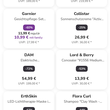
UVP
:
189,00 €
*
UVP
:
219,99 €
*
family
rabatt
Garnier
Collistar
Gesichtspflege-Set
Sonnenschutzcreme "Active
"SkinActive Black Skin
Protection Sun Cream Face-
-
60
%
-
25
%
Routine"
Body" - LSF 50+, 100 ml
11,99 €
regulär
10,99 €
26,99 €
mit family
UVP
:
27,99 €
*
UVP
:
36,00 €
*
DAM
Lord & Berry
Elektrische
Concealer "#1556 Medium
Gesichtsreinigungsbürste in
Natural", 4,5 ml
-
72
%
-
53
%
Weiß
54,99 €
13,99 €
UVP
:
199,00 €
*
UVP
:
30,00 €
*
ErthSkin
Flora Curl
LED-Lichttherapie-Maske in
Shampoo "Clay Wash -
Weiß/ Gold
Cocnut Mint", 260 g