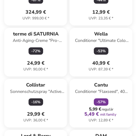
-
67
%
-
44
%
324,99 €
12,99 €
UVP
:
999,00 €
*
UVP
:
23,35 €
*
terme di SATURNIA
Wella
Anti-Aging-Creme "Pro-
Conditioner "Ultimate Color
Youth", 50 ml
Step 2", 200 ml
-
72
%
-
53
%
24,99 €
40,99 €
UVP
:
90,00 €
*
UVP
:
87,39 €
*
family
rabatt
Collistar
Cantu
Sonnenschutzspray "Active
Conditioner "Flaxseed", 400
Protection Milk" - LSF 30, 200
ml
-
16
%
-
57
%
ml
5,99 €
regulär
29,99 €
5,49 €
mit family
UVP
:
36,00 €
*
UVP
:
12,89 €
*