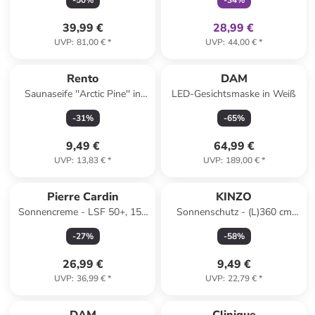
-
50
%
-
34
%
39,99 €
28,99 €
UVP
:
81,00 €
*
UVP
:
44,00 €
*
Rento
DAM
Saunaseife ''Arctic Pine'' in
LED-Gesichtsmaske in Weiß
Hellbraun - 150 g
-
31
%
-
65
%
9,49 €
64,99 €
UVP
:
13,83 €
*
UVP
:
189,00 €
*
Pierre Cardin
KINZO
Sonnencreme - LSF 50+, 150
Sonnenschutz - (L)360 cm
ml
(Überraschungsprodukt)
-
27
%
-
58
%
26,99 €
9,49 €
UVP
:
36,99 €
*
UVP
:
22,79 €
*