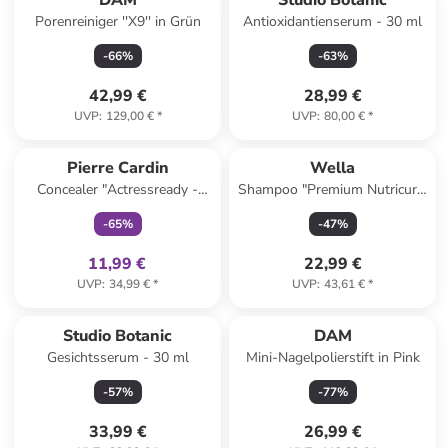
DAM
Studio Botanic
Porenreiniger ''X9'' in Grün
Antioxidantienserum - 30 ml
-
66
%
-
63
%
42,99 €
28,99 €
UVP
:
129,00 €
*
UVP
:
80,00 €
*
family
exklusiv
Pierre Cardin
Wella
Concealer "Actressready -
Shampoo "Premium Nutricurls
Medium", 1,4 g
Waves", 1000 ml
-
65
%
-
47
%
11,99 €
22,99 €
UVP
:
34,99 €
*
UVP
:
43,61 €
*
Studio Botanic
DAM
Gesichtsserum - 30 ml
Mini-Nagelpolierstift in Pink
-
57
%
-
77
%
33,99 €
26,99 €