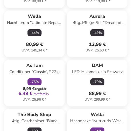
UVP
:
80,00 €
*
UVP
:
119,00 €
*
Wella
Aurora
Nachtserum "Ultimate Repair",
4tlg. Pflege-Set ''Dream of
185 ml
Lavender''
-
44
%
-
49
%
80,99 €
12,99 €
UVP
:
145,34 €
*
UVP
:
25,50 €
*
family
rabatt
As I am
DAM
Conditioner "Classic", 227 g
LED-Halsmaske in Schwarz
-
75
%
-
70
%
6,99 €
regulär
6,49 €
88,99 €
mit family
UVP
:
25,96 €
*
UVP
:
299,99 €
*
family
exklusiv
The Body Shop
Wella
4tlg. Geschenkset "Black
Haarmaske "Nutricurls Waves
Musk"
& Curls", 500 ml