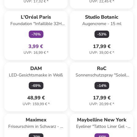
UVP
:
17,32 €
*
UVP
:
22,45 €
*
family
exklusiv
L'Oréal Paris
Studio Botanic
Foundation "Infaillible 32H
Augencreme - 15 ml
Fresh Wear Make-up - 392
-
76
%
-
53
%
Cool", 30 ml
3,99 €
17,99 €
UVP
:
16,99 €
*
UVP
:
39,00 €
*
DAM
RoC
LED-Gesichtsmaske in Weiß
Sonnenschutzspray "Soleil-
Protect Moisturising Lotion" -
-
69
%
-
14
%
LSF 30, 200 ml
48,99 €
17,99 €
UVP
:
159,99 €
*
UVP
:
20,99 €
*
family
exklusiv
Maximex
Maybelline New York
Friseurschirm in Schwarz - Ø
Eyeliner "Tattoo Liner Gel -
60 cm
813 Punchy Pink", 1,2 g