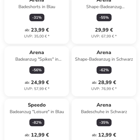
Arena
Arena
Badeshorts in Blau
Shape-Badeanzug
"Makimurax" in Schwarz
-
31
%
-
55
%
23,99 €
29,99 €
ab
:
UVP
:
35,00 €
*
UVP
:
67,99 €
*
Arena
Arena
Badeanzug "Spikes" in
Shape-Badeanzug in Schwarz
Schwarz
-
56
%
-
62
%
24,99 €
28,99 €
ab
:
ab
:
UVP
:
57,99 €
*
UVP
:
76,99 €
*
Speedo
Arena
Badeanzug "Leisure" in Blau
Badeschuhe in Schwarz
-
82
%
-
35
%
12,99 €
12,99 €
ab
:
ab
: