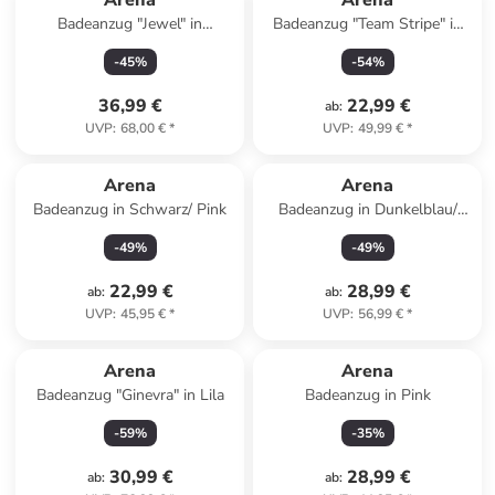
Arena
Arena
Badeanzug "Jewel" in
Badeanzug "Team Stripe" in
Dunkelblau
Schwarz
-
45
%
-
54
%
36,99 €
22,99 €
ab
:
UVP
:
68,00 €
*
UVP
:
49,99 €
*
Arena
Arena
Badeanzug in Schwarz/ Pink
Badeanzug in Dunkelblau/
Pink
-
49
%
-
49
%
22,99 €
28,99 €
ab
:
ab
:
UVP
:
45,95 €
*
UVP
:
56,99 €
*
Arena
Arena
Badeanzug "Ginevra" in Lila
Badeanzug in Pink
-
59
%
-
35
%
30,99 €
28,99 €
ab
:
ab
: