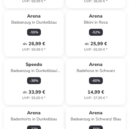
UVP
:
69,99 €
*
UVP
:
38,00 €
*
Arena
Arena
Badeanzug in Dunkelblau
Bikini in Rosa
-
55
%
-
52
%
26,99 €
25,99 €
ab
:
ab
:
UVP
:
59,99 €
*
UVP
:
55,00 €
*
Speedo
Arena
Badeanzug in Dunkelblau/
Badehose in Schwarz
Blau
-
38
%
-
60
%
33,99 €
14,99 €
ab
:
UVP
:
55,00 €
*
UVP
:
37,95 €
*
Arena
Arena
Badeshorts in Dunkelblau
Badeanzug in Schwarz/ Blau