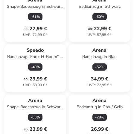
Arena
Arena
Shape-Badeanzug in Schwarz/
Badeanzug in Schwarz
Pink
-
61
%
-
60
%
27,99 €
22,99 €
ab
:
ab
:
UVP
:
71,99 €
*
UVP
:
57,95 €
*
Speedo
Arena
Badeanzug "End+ H-Boom" in
Badeanzug in Blau
Dunkelblau/ Grün
-
48
%
-
52
%
29,99 €
34,99 €
ab
:
UVP
:
58,00 €
*
UVP
:
72,95 €
*
Arena
Arena
Shape-Badeanzug in Schwarz/
Badeanzug in Grau/ Gelb
Weiß
-
65
%
-
28
%
23,99 €
26,99 €
ab
: