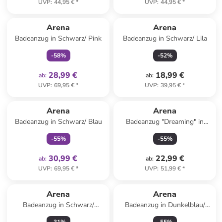
UVP
:
44,95 €
*
UVP
:
44,95 €
*
family
exklusiv
Arena
Arena
Badeanzug in Schwarz/ Pink
Badeanzug in Schwarz/ Lila
-
58
%
-
52
%
28,99 €
18,99 €
ab
:
ab
:
UVP
:
69,95 €
*
UVP
:
39,95 €
*
family
exklusiv
Arena
Arena
Badeanzug in Schwarz/ Blau
Badeanzug "Dreaming" in
Schwarz
-
55
%
-
55
%
30,99 €
22,99 €
ab
:
ab
:
UVP
:
69,95 €
*
UVP
:
51,99 €
*
Arena
Arena
Badeanzug in Schwarz/
Badeanzug in Dunkelblau/
Dunkelgrün
Rosa