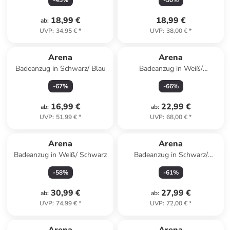
-
45
%
-
50
%
18,99 €
18,99 €
ab
:
UVP
:
34,95 €
*
UVP
:
38,00 €
*
Arena
Arena
Badeanzug in Schwarz/ Blau
Badeanzug in Weiß/
Dunkelblau
-
67
%
-
66
%
16,99 €
22,99 €
ab
:
ab
:
UVP
:
51,99 €
*
UVP
:
68,00 €
*
Arena
Arena
Badeanzug in Weiß/ Schwarz
Badeanzug in Schwarz/
Dunkelblau
-
58
%
-
61
%
30,99 €
27,99 €
ab
:
ab
:
UVP
:
74,99 €
*
UVP
:
72,00 €
*