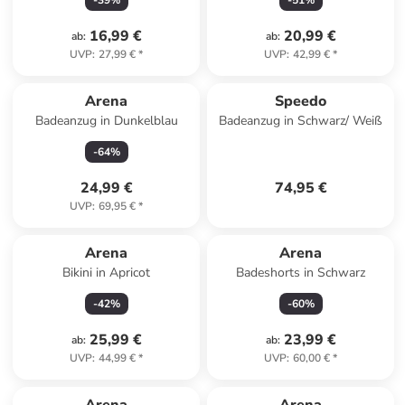
-
39
%
-
51
%
16,99 €
20,99 €
ab
:
ab
:
UVP
:
27,99 €
*
UVP
:
42,99 €
*
Arena
Speedo
Badeanzug in Dunkelblau
Badeanzug in Schwarz/ Weiß
-
64
%
24,99 €
74,95 €
UVP
:
69,95 €
*
Arena
Arena
Bikini in Apricot
Badeshorts in Schwarz
-
42
%
-
60
%
25,99 €
23,99 €
ab
:
ab
:
UVP
:
44,99 €
*
UVP
:
60,00 €
*
Reserviert