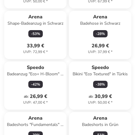
UVP
:
50,00 €
*
UVP
:
67,99 €
*
Arena
Arena
Shape-Badeanzug in Schwarz
Badehose in Schwarz
-
53
%
-
28
%
33,99 €
26,99 €
UVP
:
72,99 €
*
UVP
:
37,99 €
*
Speedo
Speedo
Badeanzug "Eco+ H-Bloom" in
Bikini "Eco Textured" in Türkis
Schwarz/ Blau
-
42
%
-
38
%
26,99 €
30,99 €
ab
:
ab
:
UVP
:
47,00 €
*
UVP
:
50,00 €
*
Arena
Arena
Badeshorts "Fundamentals" in
Badeshorts in Grün
Schwarz