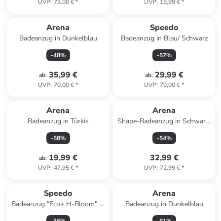
UVP
:
73,00 €
*
UVP
:
19,99 €
*
Arena
Speedo
Badeanzug in Dunkelblau
Badeanzug in Blau/ Schwarz
-
48
%
-
57
%
35,99 €
29,99 €
ab
:
ab
:
UVP
:
70,00 €
*
UVP
:
70,00 €
*
Arena
Arena
Badeanzug in Türkis
Shape-Badeanzug in Schwarz/
Hellblau
-
58
%
-
54
%
19,99 €
32,99 €
ab
:
UVP
:
47,95 €
*
UVP
:
72,99 €
*
Speedo
Arena
Badeanzug "Eco+ H-Bloom" in
Badeanzug in Dunkelblau
Schwarz/ Blau/ Türkis