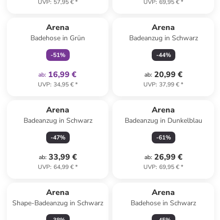
UVP
:
57,95 €
*
UVP
:
69,95 €
*
family
exklusiv
Arena
Arena
Badehose in Grün
Badeanzug in Schwarz
-
51
%
-
44
%
16,99 €
20,99 €
ab
:
ab
:
UVP
:
34,95 €
*
UVP
:
37,99 €
*
Arena
Arena
Badeanzug in Schwarz
Badeanzug in Dunkelblau
-
47
%
-
61
%
33,99 €
26,99 €
ab
:
ab
:
UVP
:
64,99 €
*
UVP
:
69,95 €
*
Arena
Arena
Shape-Badeanzug in Schwarz
Badehose in Schwarz