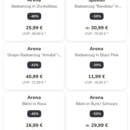
Arena
Speedo
Badeanzug in Dunkelblau
Badeanzug "Bandeau" in
Schwarz
-
48
%
-
58
%
25,99 €
30,99 €
ab
:
UVP
:
49,99 €
*
UVP
:
75,00 €
*
Reserviert
Arena
Arena
Shape-Badeanzug "Amalia" in
Badeanzug in Blau/ Pink
Schwarz
-
43
%
-
39
%
40,99 €
11,99 €
UVP
:
72,99 €
*
UVP
:
19,95 €
*
Arena
Arena
Bikini in Rosa
Bikini in Bunt/ Schwarz
-
46
%
-
55
%
26,99 €
29,99 €
ab
: