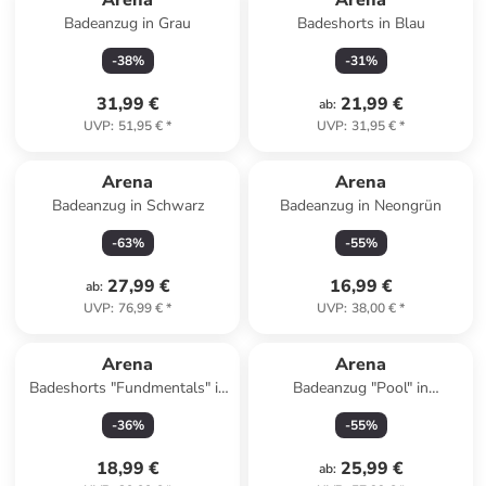
Arena
Arena
Badeanzug in Grau
Badeshorts in Blau
-
38
%
-
31
%
31,99 €
21,99 €
ab
:
UVP
:
51,95 €
*
UVP
:
31,95 €
*
Arena
Arena
Badeanzug in Schwarz
Badeanzug in Neongrün
-
63
%
-
55
%
27,99 €
16,99 €
ab
:
UVP
:
76,99 €
*
UVP
:
38,00 €
*
Arena
Arena
Badeshorts "Fundmentals" in
Badeanzug "Pool" in
Schwarz
Dunkelblau
-
36
%
-
55
%
18,99 €
25,99 €
ab
: