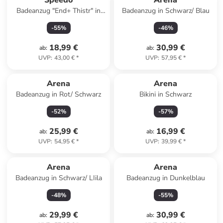
Speedo
Arena
Badeanzug "End+ Thistr" in
Badeanzug in Schwarz/ Blau
Dunkelblau
-
55
%
-
46
%
18,99 €
30,99 €
ab
:
ab
:
UVP
:
43,00 €
*
UVP
:
57,95 €
*
Arena
Arena
Badeanzug in Rot/ Schwarz
Bikini in Schwarz
-
52
%
-
57
%
25,99 €
16,99 €
ab
:
ab
:
UVP
:
54,95 €
*
UVP
:
39,99 €
*
Arena
Arena
Badeanzug in Schwarz/ LIila
Badeanzug in Dunkelblau
-
48
%
-
55
%
29,99 €
30,99 €
ab
:
ab
: