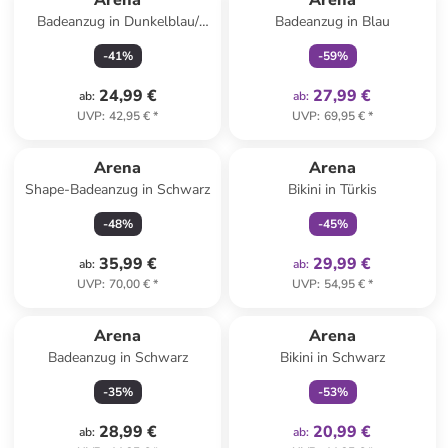
Arena
Arena
Badeanzug in Dunkelblau/
Badeanzug in Blau
Türkis
-
41
%
-
59
%
24,99 €
27,99 €
ab
:
ab
:
UVP
:
42,95 €
*
UVP
:
69,95 €
*
family
exklusiv
Arena
Arena
Shape-Badeanzug in Schwarz
Bikini in Türkis
-
48
%
-
45
%
35,99 €
29,99 €
ab
:
ab
:
UVP
:
70,00 €
*
UVP
:
54,95 €
*
family
exklusiv
Arena
Arena
Badeanzug in Schwarz
Bikini in Schwarz
-
35
%
-
53
%
28,99 €
20,99 €
ab
:
ab
: