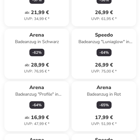
-
37
%
-
56
%
21,99 €
26,99 €
ab
:
UVP
:
34,99 €
*
UVP
:
61,95 €
*
Arena
Speedo
Badeanzug in Schwarz
Badeanzug "Luniaglow" in
Schwarz
-
62
%
-
64
%
28,99 €
26,99 €
ab
:
UVP
:
76,95 €
*
UVP
:
75,00 €
*
Arena
Arena
Badeanzug "Profile" in
Badeanzug in Rot
Schwarz/ Grau
-
64
%
-
65
%
16,99 €
17,99 €
ab
:
UVP
:
47,99 €
*
UVP
:
51,99 €
*