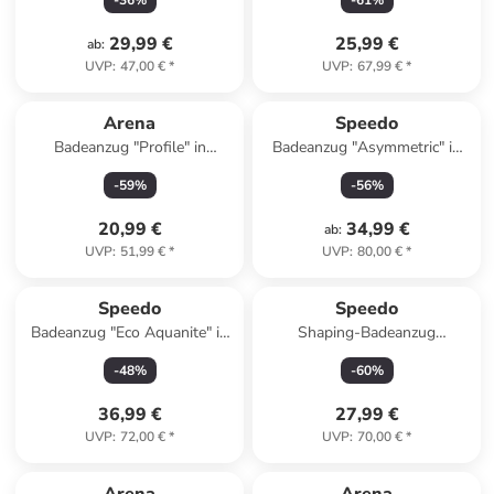
-
36
%
-
61
%
29,99 €
25,99 €
ab
:
UVP
:
47,00 €
*
UVP
:
67,99 €
*
Arena
Speedo
Badeanzug "Profile" in
Badeanzug "Asymmetric" in
Schwarz
Schwarz
-
59
%
-
56
%
20,99 €
34,99 €
ab
:
UVP
:
51,99 €
*
UVP
:
80,00 €
*
Speedo
Speedo
Badeanzug "Eco Aquanite" in
Shaping-Badeanzug
Rot
"Lunalustre" in Schwarz/ Blau
-
48
%
-
60
%
36,99 €
27,99 €
UVP
:
72,00 €
*
UVP
:
70,00 €
*