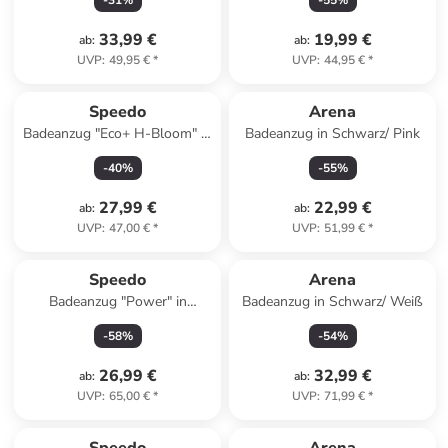
-
31
%
-
55
%
33,99 €
19,99 €
ab
:
ab
:
UVP
:
49,95 €
*
UVP
:
44,95 €
*
Speedo
Arena
Badeanzug "Eco+ H-Bloom" in
Badeanzug in Schwarz/ Pink
Schwarz/ Orange/ Lila
-
40
%
-
55
%
27,99 €
22,99 €
ab
:
ab
:
UVP
:
47,00 €
*
UVP
:
51,99 €
*
Speedo
Arena
Badeanzug "Power" in
Badeanzug in Schwarz/ Weiß
Schwarz
-
58
%
-
54
%
26,99 €
32,99 €
ab
:
ab
:
UVP
:
65,00 €
*
UVP
:
71,99 €
*