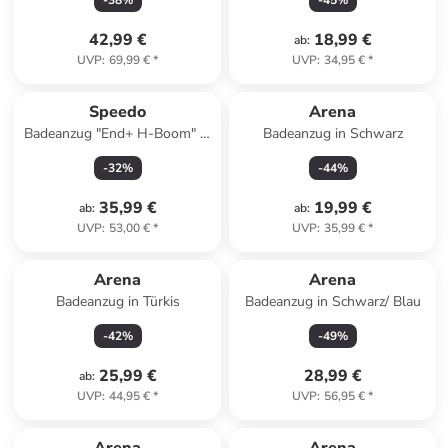
-
38
%
-
45
%
42,99 €
18,99 €
ab
:
UVP
:
69,99 €
*
UVP
:
34,95 €
*
Speedo
Arena
Badeanzug "End+ H-Boom" in
Badeanzug in Schwarz
Dunkelblau/ Blau
-
32
%
-
44
%
35,99 €
19,99 €
ab
:
ab
:
UVP
:
53,00 €
*
UVP
:
35,99 €
*
Arena
Arena
Badeanzug in Türkis
Badeanzug in Schwarz/ Blau
-
42
%
-
49
%
25,99 €
28,99 €
ab
:
UVP
:
44,95 €
*
UVP
:
56,95 €
*