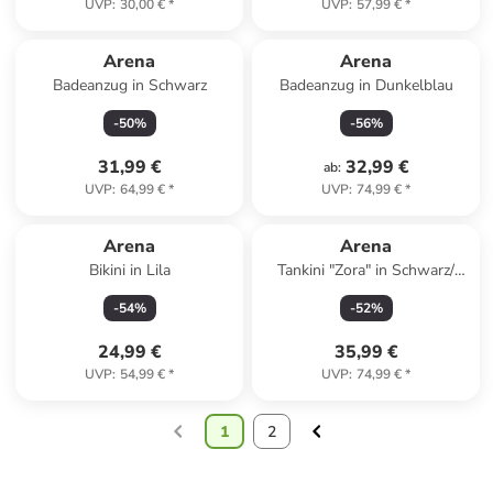
UVP
:
30,00 €
*
UVP
:
57,99 €
*
Arena
Arena
Badeanzug in Schwarz
Badeanzug in Dunkelblau
-
50
%
-
56
%
31,99 €
32,99 €
ab
:
UVP
:
64,99 €
*
UVP
:
74,99 €
*
Arena
Arena
Bikini in Lila
Tankini "Zora" in Schwarz/
Weiß
-
54
%
-
52
%
24,99 €
35,99 €
UVP
:
54,99 €
*
UVP
:
74,99 €
*
1
2