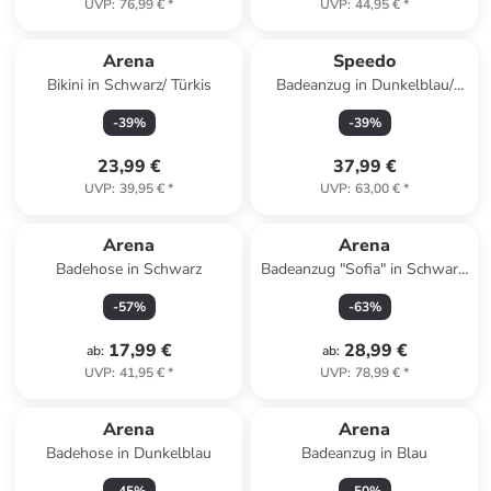
UVP
:
76,99 €
*
UVP
:
44,95 €
*
Arena
Speedo
Bikini in Schwarz/ Türkis
Badeanzug in Dunkelblau/
Blau
-
39
%
-
39
%
23,99 €
37,99 €
UVP
:
39,95 €
*
UVP
:
63,00 €
*
Arena
Arena
Badehose in Schwarz
Badeanzug "Sofia" in Schwarz/
Weiß
-
57
%
-
63
%
17,99 €
28,99 €
ab
:
ab
:
UVP
:
41,95 €
*
UVP
:
78,99 €
*
Arena
Arena
Badehose in Dunkelblau
Badeanzug in Blau