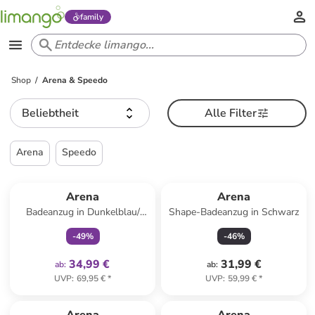
family
Shop
Arena & Speedo
Beliebtheit
Alle Filter
Arena
Speedo
family
exklusiv
Arena
Arena
Badeanzug in Dunkelblau/
Shape-Badeanzug in Schwarz
Pink
-
49
%
-
46
%
34,99 €
31,99 €
ab
:
ab
:
UVP
:
69,95 €
*
UVP
:
59,99 €
*
family
exklusiv