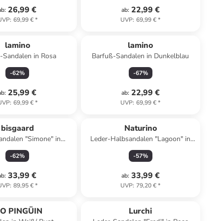
26,99 €
22,99 €
ab
:
ab
:
UVP
:
69,99 €
*
UVP
:
69,99 €
*
lamino
lamino
-Sandalen in Rosa
Barfuß-Sandalen in Dunkelblau
-
62
%
-
67
%
25,99 €
22,99 €
ab
:
ab
:
UVP
:
69,99 €
*
UVP
:
69,99 €
*
bisgaard
Naturino
andalen "Simone" in
Leder-Halbsandalen "Lagoon" in
Hellbraun
Rosa
-
62
%
-
57
%
33,99 €
33,99 €
ab
:
ab
:
UVP
:
89,95 €
*
UVP
:
79,20 €
*
IO PINGÜIN
Lurchi