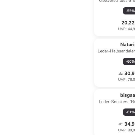
Klettverschluss Sn
Perfekt Lebensstil
-
55
%
NECT
20,22
UVP
:
44,9
Natur
Leder-Halbsandale
in Hellb
-
60
%
30,9
ab
:
UVP
:
78,0
bisga
Leder-Sneakers "Ro
-
61
%
34,9
ab
:
UVP
:
89,9