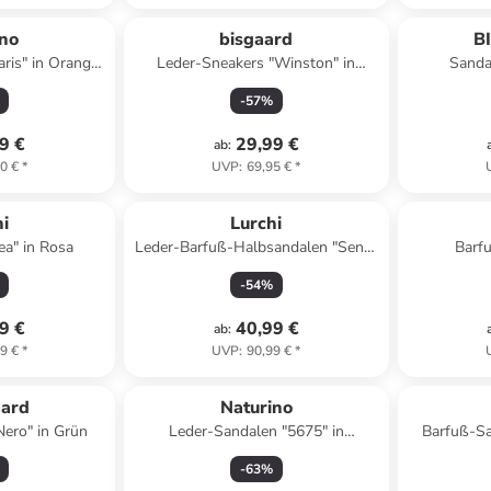
ino
bisgaard
B
ris" in Orange/
Leder-Sneakers "Winston" in
Sanda
Hellbraun
-
57
%
9 €
29,99 €
ab
:
0 €
*
UVP
:
69,95 €
*
i
Lurchi
ea" in Rosa
Leder-Barfuß-Halbsandalen "Senti"
Barf
in Türkis
-
54
%
9 €
40,99 €
ab
:
9 €
*
UVP
:
90,99 €
*
ard
Naturino
Nero" in Grün
Leder-Sandalen "5675" in
Barfuß-Sa
Dunkelblau
-
63
%