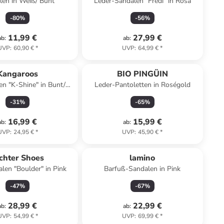
len in Weiß/ Bunt
Leder-Sandalen "Fredi" in Rosa
-
80
%
-
56
%
11,99 €
27,99 €
ab
:
ab
:
UVP
:
60,90 €
*
UVP
:
64,99 €
*
Kangaroos
BIO PINGÜIN
en "K-Shine" in Bunt/
Leder-Pantoletten in Roségold
Rosa
-
31
%
-
65
%
16,99 €
15,99 €
ab
:
ab
:
UVP
:
24,95 €
*
UVP
:
45,90 €
*
chter Shoes
lamino
len "Boulder" in Pink
Barfuß-Sandalen in Pink
-
47
%
-
67
%
28,99 €
22,99 €
ab
:
ab
:
UVP
:
54,99 €
*
UVP
:
69,99 €
*