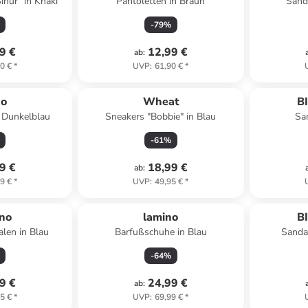
ihur" in Khaki
Pantoletten in Braun
Sand
-
79
%
9 €
12,99 €
ab
:
0 €
*
UVP
:
61,90 €
*
no
Wheat
B
 Dunkelblau
Sneakers "Bobbie" in Blau
Sa
-
61
%
9 €
18,99 €
ab
:
9 €
*
UVP
:
49,95 €
*
ino
lamino
B
len in Blau
Barfußschuhe in Blau
Sanda
-
64
%
9 €
24,99 €
ab
:
5 €
*
UVP
:
69,99 €
*