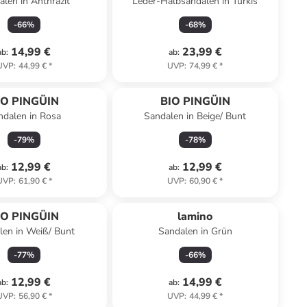
alen in Anthrazit
Leder-Halbsandalen in Türkis
-
66
%
-
68
%
14,99 €
23,99 €
ab
:
ab
:
UVP
:
44,99 €
*
UVP
:
74,99 €
*
IO PINGÜIN
BIO PINGÜIN
ndalen in Rosa
Sandalen in Beige/ Bunt
-
79
%
-
78
%
12,99 €
12,99 €
ab
:
ab
:
UVP
:
61,90 €
*
UVP
:
60,90 €
*
IO PINGÜIN
lamino
len in Weiß/ Bunt
Sandalen in Grün
-
77
%
-
66
%
12,99 €
14,99 €
ab
:
ab
:
UVP
:
56,90 €
*
UVP
:
44,99 €
*