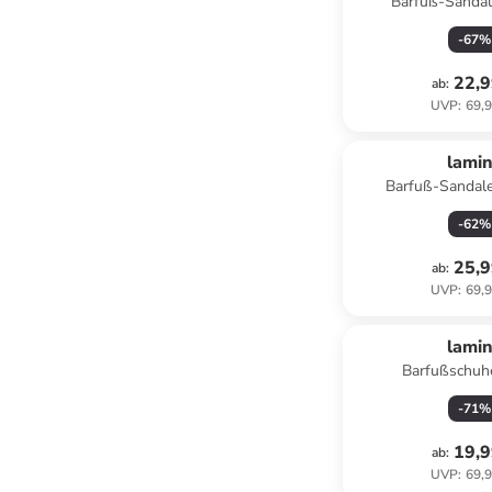
Barfuß-Sandal
-
67
%
22,9
ab
:
UVP
:
69,9
lami
Barfuß-Sandale
-
62
%
25,9
ab
:
UVP
:
69,9
lami
Barfußschuhe
-
71
%
19,9
ab
:
UVP
:
69,9