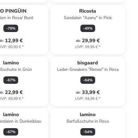
IO PINGÜIN
Ricosta
len in Rosa/ Bunt
Sandalen "Azany" in Pink
-
78
%
-
49
%
12,99 €
29,99 €
ab
:
ab
:
UVP
:
60,90 €
*
UVP
:
59,95 €
*
lamino
bisgaard
ußschuhe in Grün
Leder-Sneakers "Renee" in Rosa
-
67
%
-
64
%
22,99 €
33,99 €
ab
:
ab
:
UVP
:
69,99 €
*
UVP
:
94,95 €
*
lamino
lamino
ndalen in Dunkelblau
Barfußschuhe in Rosa
-
67
%
-
54
%