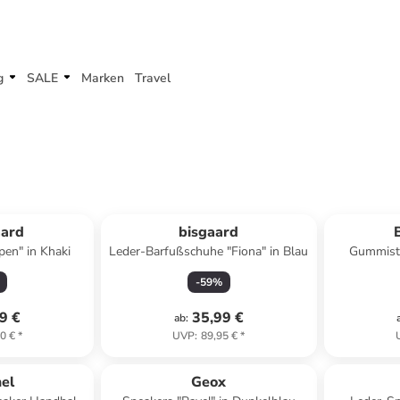
g
SALE
Marken
Travel
ard
bisgaard
pen" in Khaki
Leder-Barfußschuhe "Fiona" in Blau
Gummisti
-
59
%
9 €
35,99 €
ab
:
0 €
*
UVP
:
89,95 €
*
el
Geox