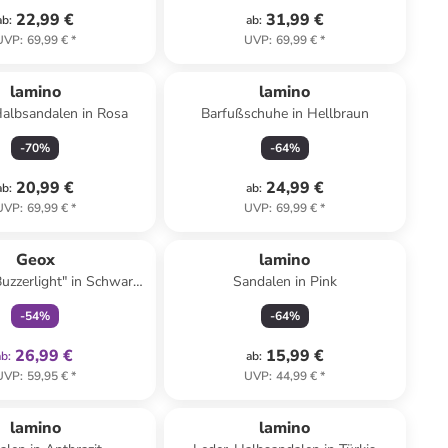
22,99 €
31,99 €
ab
:
ab
:
UVP
:
69,99 €
*
UVP
:
69,99 €
*
lamino
lamino
albsandalen in Rosa
Barfußschuhe in Hellbraun
-
70
%
-
64
%
20,99 €
24,99 €
ab
:
ab
:
UVP
:
69,99 €
*
UVP
:
69,99 €
*
family
exklusiv
Geox
lamino
uzzerlight" in Schwarz/
Sandalen in Pink
Rot
-
54
%
-
64
%
26,99 €
15,99 €
ab
:
ab
:
UVP
:
59,95 €
*
UVP
:
44,99 €
*
lamino
lamino