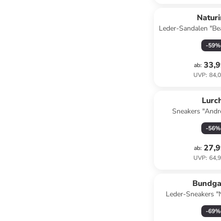
Natur
Leder-Sandalen "Bea
Gold
-
59
%
33,9
ab
:
UVP
:
84,0
Lurch
Sneakers "Andr
-
56
%
27,9
ab
:
UVP
:
64,9
Bundga
Leder-Sneakers "
-
69
%