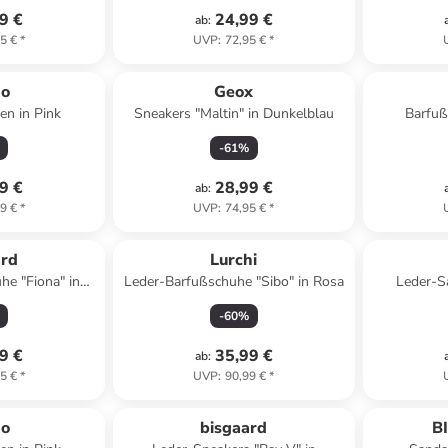
9 €
24,99 €
ab
:
5 €
*
UVP
:
72,95 €
*
no
Geox
en in Pink
Sneakers "Maltin" in Dunkelblau
Barfuß
-
61
%
9 €
28,99 €
ab
:
9 €
*
UVP
:
74,95 €
*
ard
Lurchi
he "Fiona" in
Leder-Barfußschuhe "Sibo" in Rosa
Leder-S
 Creme
-
60
%
9 €
35,99 €
ab
:
5 €
*
UVP
:
90,99 €
*
no
bisgaard
B