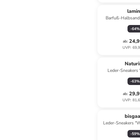
lami
Barfuß-Halbsanda
-
64
%
24,9
ab
:
UVP
:
69,9
Natur
Leder-Sneakers 
-
63
%
29,9
ab
:
UVP
:
81,6
bisga
Leder-Sneakers "W
Grün
-
59
%