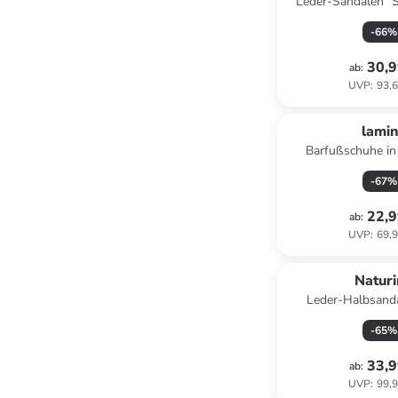
Leder-Sandalen "S
-
66
%
30,9
ab
:
UVP
:
93,6
lami
Barfußschuhe in
-
67
%
22,9
ab
:
UVP
:
69,9
Natur
Leder-Halbsanda
-
65
%
33,9
ab
:
UVP
:
99,9