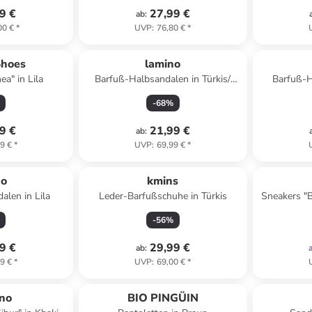
9 €
27,99 €
ab
:
00 €
*
UVP
:
76,80 €
*
Shoes
lamino
a" in Lila
Barfuß-Halbsandalen in Türkis/
Barfuß-H
Pink
-
68
%
9 €
21,99 €
ab
:
9 €
*
UVP
:
69,99 €
*
no
kmins
alen in Lila
Leder-Barfußschuhe in Türkis
Sneakers "B
-
56
%
9 €
29,99 €
ab
:
9 €
*
UVP
:
69,00 €
*
ino
BIO PINGÜIN