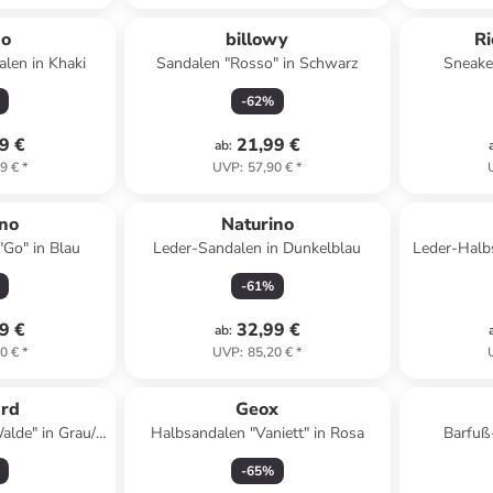
no
billowy
Ri
len in Khaki
Sandalen "Rosso" in Schwarz
Sneake
-
62
%
9 €
21,99 €
ab
:
9 €
*
UVP
:
57,90 €
*
ino
Naturino
"Go" in Blau
Leder-Sandalen in Dunkelblau
Leder-Halb
-
61
%
9 €
32,99 €
ab
:
0 €
*
UVP
:
85,20 €
*
ard
Geox
alde" in Grau/
Halbsandalen "Vaniett" in Rosa
Barfuß
-
65
%