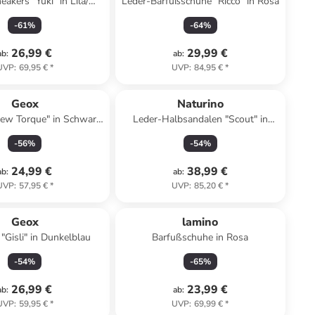
akers "Yuki" in Lila/
Leder-Barfußschuhe "Ricco" in Rosa
Orange
-
61
%
-
64
%
26,99 €
29,99 €
ab
:
ab
:
UVP
:
69,95 €
*
UVP
:
84,95 €
*
Geox
Naturino
ew Torque" in Schwarz/
Leder-Halbsandalen "Scout" in
Orange
Braun
-
56
%
-
54
%
24,99 €
38,99 €
ab
:
ab
:
UVP
:
57,95 €
*
UVP
:
85,20 €
*
Geox
lamino
"Gisli" in Dunkelblau
Barfußschuhe in Rosa
-
54
%
-
65
%
26,99 €
23,99 €
ab
:
ab
:
UVP
:
59,95 €
*
UVP
:
69,99 €
*