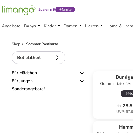
Sparen mit
family
Angebote
Babys
Kinder
Damen
Herren
Home & Livin
Shop
Sommer Postkarte
Beliebtheit
Für Mädchen
Bundga
Für Jungen
Gummistiefel "As
Sonderangebote!
-
56
%
28,9
ab
:
UVP
:
67,0
Humm