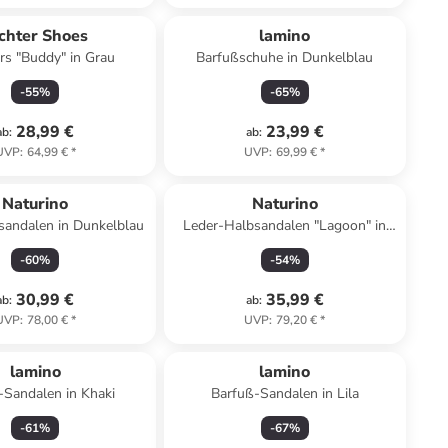
chter Shoes
lamino
rs "Buddy" in Grau
Barfußschuhe in Dunkelblau
-
55
%
-
65
%
28,99 €
23,99 €
ab
:
ab
:
UVP
:
64,99 €
*
UVP
:
69,99 €
*
Naturino
Naturino
sandalen in Dunkelblau
Leder-Halbsandalen "Lagoon" in
Hellbraun
-
60
%
-
54
%
30,99 €
35,99 €
ab
:
ab
:
UVP
:
78,00 €
*
UVP
:
79,20 €
*
lamino
lamino
-Sandalen in Khaki
Barfuß-Sandalen in Lila
-
61
%
-
67
%