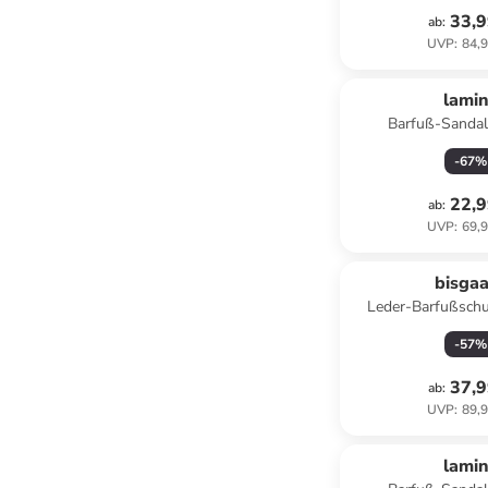
33,9
ab
:
UVP
:
84,9
lami
Barfuß-Sandal
-
67
%
22,9
ab
:
UVP
:
69,9
bisga
Leder-Barfußschu
Hellblau/
-
57
%
37,9
ab
:
UVP
:
89,9
lami