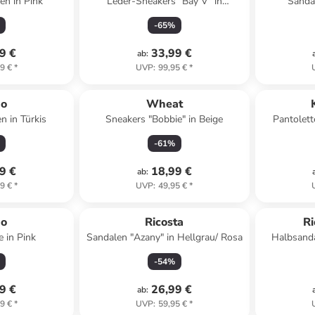
en in Pink
Leder-Sneakers "Bay V" in
Sanda
Hellbraun
-
65
%
9 €
33,99 €
ab
:
9 €
*
UVP
:
99,95 €
*
no
Wheat
n in Türkis
Sneakers "Bobbie" in Beige
Pantolett
-
61
%
9 €
18,99 €
ab
:
9 €
*
UVP
:
49,95 €
*
no
Ricosta
Ri
 in Pink
Sandalen "Azany" in Hellgrau/ Rosa
Halbsanda
-
54
%
9 €
26,99 €
ab
:
9 €
*
UVP
:
59,95 €
*