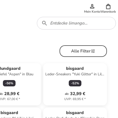
Mein Konto
Warenkorb
Alle Filter
Bundgaard
bisgaard
efel "Aspen" in Blau
Leder-Sneakers "Yuki Glitter" in Lila/
Beige
-
56
%
-
52
%
28,99 €
32,99 €
ab
:
ab
:
UVP
:
67,00 €
*
UVP
:
69,95 €
*
bisgaard
bisgaard