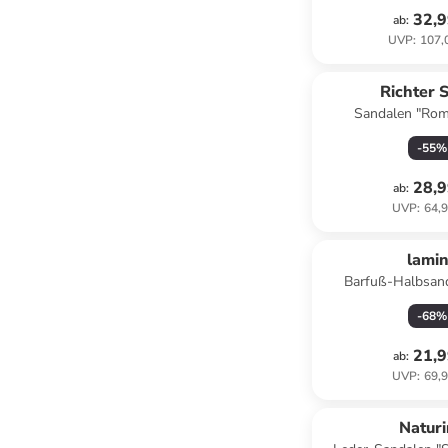
32,9
ab
:
UVP
:
107,
Richter 
Sandalen "Rome
-
55
%
28,9
ab
:
UVP
:
64,9
lami
Barfuß-Halbsand
-
68
%
21,9
ab
:
UVP
:
69,9
Natur