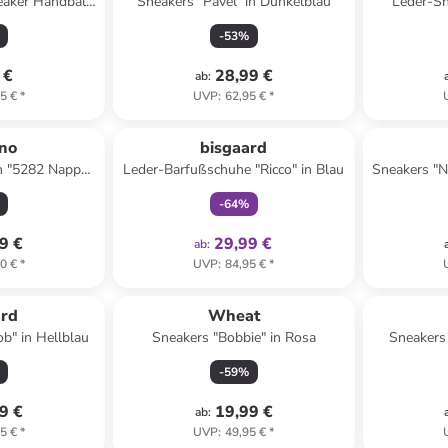
eaker Handball
Sneakers "Pavel" in Dunkelblau
Leder-Sne
 Kinder in PINK
-
53
%
AR
 €
28,99 €
ab
:
5 €
*
UVP
:
62,95 €
*
family
exklusiv
ino
bisgaard
n "5282 Nappa"
Leder-Barfußschuhe "Ricco" in Blau
Sneakers "N
raun
-
64
%
9 €
29,99 €
ab
:
0 €
*
UVP
:
84,95 €
*
ard
Wheat
b" in Hellblau
Sneakers "Bobbie" in Rosa
Sneakers 
-
59
%
9 €
19,99 €
ab
:
5 €
*
UVP
:
49,95 €
*