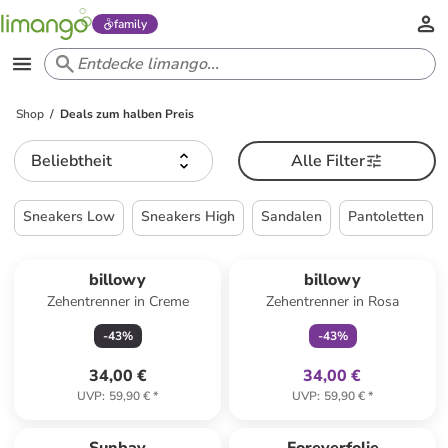
family
Shop
Deals zum halben Preis
Beliebtheit
Alle Filter
Sneakers Low
Sneakers High
Sandalen
Pantoletten
family
exklusiv
billowy
billowy
Zehentrenner in Creme
Zehentrenner in Rosa
-
43
%
-
43
%
34,00 €
34,00 €
UVP
:
59,90 €
*
UVP
:
59,90 €
*