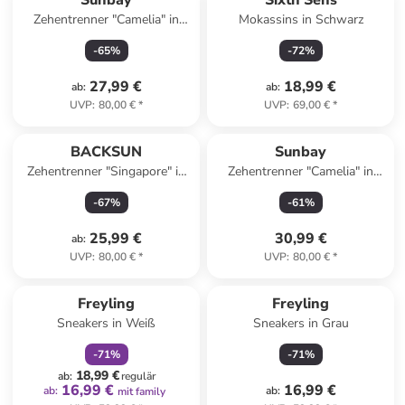
Sunbay
Sixth Sens
Zehentrenner "Camelia" in
Mokassins in Schwarz
Roségold
-
65
%
-
72
%
27,99 €
18,99 €
ab
:
ab
:
UVP
:
80,00 €
*
UVP
:
69,00 €
*
BACKSUN
Sunbay
Zehentrenner "Singapore" in
Zehentrenner "Camelia" in
Schwarz
Gold
-
67
%
-
61
%
25,99 €
30,99 €
ab
:
UVP
:
80,00 €
*
UVP
:
80,00 €
*
family
rabatt
Freyling
Freyling
Sneakers in Weiß
Sneakers in Grau
-
71
%
-
71
%
18,99 €
ab
:
regulär
16,99 €
16,99 €
ab
:
ab
:
mit family