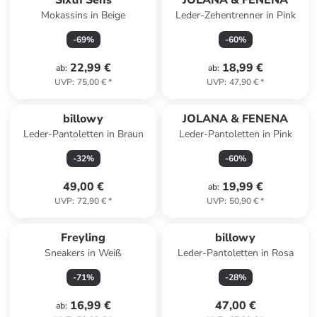
Sixth Sens
JOLANA & FENENA
Mokassins in Beige
Leder-Zehentrenner in Pink
-
69
%
-
60
%
22,99 €
18,99 €
ab
:
ab
:
UVP
:
75,00 €
*
UVP
:
47,90 €
*
billowy
JOLANA & FENENA
Leder-Pantoletten in Braun
Leder-Pantoletten in Pink
-
32
%
-
60
%
49,00 €
19,99 €
ab
:
UVP
:
72,90 €
*
UVP
:
50,90 €
*
Freyling
billowy
Sneakers in Weiß
Leder-Pantoletten in Rosa
-
71
%
-
28
%
16,99 €
47,00 €
ab
: