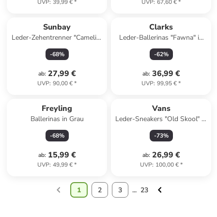
UVP
:
39,99 €
*
UVP
:
67,60 €
*
Sunbay
Clarks
Leder-Zehentrenner "Camelia"
Leder-Ballerinas "Fawna" in
in Rosa
Silber
-
68
%
-
62
%
27,99 €
36,99 €
ab
:
ab
:
UVP
:
90,00 €
*
UVP
:
99,95 €
*
Freyling
Vans
Ballerinas in Grau
Leder-Sneakers "Old Skool" in
Beige
-
68
%
-
73
%
15,99 €
26,99 €
ab
:
ab
:
UVP
:
49,99 €
*
UVP
:
100,00 €
*
1
2
3
...
23