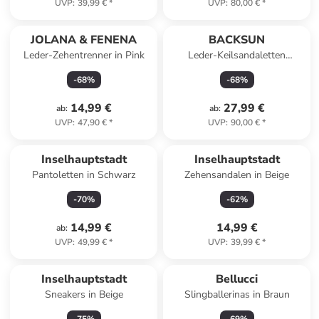
UVP
:
39,99 €
*
UVP
:
80,00 €
*
Top deal
JOLANA & FENENA
BACKSUN
Leder-Zehentrenner in Pink
Leder-Keilsandaletten
"Calabria" in Hellbraun
-
68
%
-
68
%
14,99 €
27,99 €
ab
:
ab
:
UVP
:
47,90 €
*
UVP
:
90,00 €
*
Inselhauptstadt
Inselhauptstadt
Pantoletten in Schwarz
Zehensandalen in Beige
-
70
%
-
62
%
14,99 €
14,99 €
ab
:
UVP
:
49,99 €
*
UVP
:
39,99 €
*
Inselhauptstadt
Bellucci
Sneakers in Beige
Slingballerinas in Braun