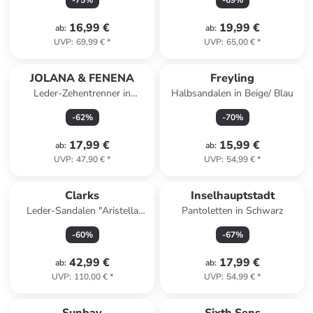
-
75
%
-
69
%
16,99 €
19,99 €
ab
:
ab
:
UVP
:
69,99 €
*
UVP
:
65,00 €
*
JOLANA & FENENA
Freyling
Leder-Zehentrenner in
Halbsandalen in Beige/ Blau
Hellbraun
-
62
%
-
70
%
17,99 €
15,99 €
ab
:
ab
:
UVP
:
47,90 €
*
UVP
:
54,99 €
*
Clarks
Inselhauptstadt
Leder-Sandalen "Aristella
Pantoletten in Schwarz
Sun" in Creme
-
60
%
-
67
%
42,99 €
17,99 €
ab
:
ab
:
UVP
:
110,00 €
*
UVP
:
54,99 €
*