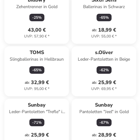
billowy
Sixth Sens
Zehentrenner in Gold
Ballerinas in Schwarz
-
25
%
-
65
%
43,00 €
18,99 €
ab
:
UVP
:
57,90 €
*
UVP
:
55,00 €
*
TOMS
s.Oliver
Slingballerinas in Hellbraun
Leder-Pantoletten in Beige
-
65
%
-
62
%
32,99 €
25,99 €
ab
:
ab
:
UVP
:
95,00 €
*
UVP
:
69,95 €
*
Sunbay
Sunbay
Leder-Pantoletten "Trefle" in
Pantoletten "Jeel" in Gold
Beige
-
71
%
-
67
%
25,99 €
28,99 €
ab
:
ab
: