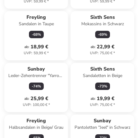
UVP
:
59,99 €
*
UVP
:
59,99 €
*
Freyling
Sixth Sens
Sandalen in Taupe
Mokassins in Schwarz
-
68
%
-
69
%
18,99 €
22,99 €
ab
:
ab
:
UVP
:
59,99 €
*
UVP
:
75,00 €
*
Sunbay
Sixth Sens
Leder-Zehentrenner "Yarrow"
Sandaletten in Beige
in Schwarz
-
74
%
-
73
%
25,99 €
19,99 €
ab
:
ab
:
UVP
:
100,00 €
*
UVP
:
75,00 €
*
Freyling
Sunbay
Halbsandalen in Beige/ Grau
Pantoletten "Jeel" in Schwarz