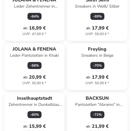
JOLANA & FENENA
Sixth Sens
Leder-Zehentrenner in
Sneakers in Weiß/ Silber
Hellbraun
-
64
%
-
69
%
16,99 €
17,99 €
ab
:
ab
:
UVP
:
47,90 €
*
UVP
:
59,00 €
*
JOLANA & FENENA
Freyling
Leder-Pantoletten in Khaki
Sneakers in Beige
-
58
%
-
70
%
20,99 €
17,99 €
ab
:
ab
:
UVP
:
50,90 €
*
UVP
:
59,99 €
*
Inselhauptstadt
BACKSUN
Zehentrenner in Dunkelblau/
Pantoletten "Abramo" in
Hellbraun
Schwarz
-
60
%
-
72
%
15,99 €
21,99 €
ab
:
ab
: