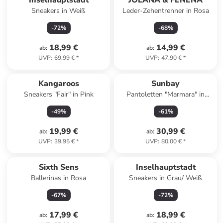
Inselhauptstadt
JOLANA & FENENA
Sneakers in Weiß
Leder-Zehentrenner in Rosa
-
72
%
-
68
%
18,99 €
14,99 €
ab
:
ab
:
UVP
:
69,99 €
*
UVP
:
47,90 €
*
Kangaroos
Sunbay
Sneakers "Fair" in Pink
Pantoletten "Marmara" in
Schwarz
-
49
%
-
61
%
19,99 €
30,99 €
ab
:
ab
:
UVP
:
39,95 €
*
UVP
:
80,00 €
*
Sixth Sens
Inselhauptstadt
Ballerinas in Rosa
Sneakers in Grau/ Weiß
-
67
%
-
72
%
17,99 €
18,99 €
ab
:
ab
: