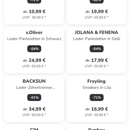
-
72
%
-
66
%
10,99 €
19,99 €
ab
:
ab
:
UVP
:
39,99 €
*
UVP
:
59,99 €
*
s.Oliver
JOLANA & FENENA
Leder-Pantoletten in Schwarz
Leder-Pantoletten in Gelb
-
64
%
-
64
%
24,99 €
17,99 €
ab
:
ab
:
UVP
:
69,95 €
*
UVP
:
50,90 €
*
BACKSUN
Freyling
Leder-Zehentrenner
Sneakers in Lila
"Singapore" in Braun
-
61
%
-
71
%
34,99 €
16,99 €
ab
:
ab
:
UVP
:
90,00 €
*
UVP
:
59,99 €
*