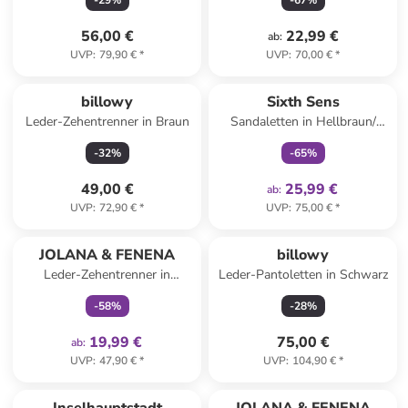
-
29
%
-
67
%
56,00 €
22,99 €
ab
:
UVP
:
79,90 €
*
UVP
:
70,00 €
*
family
exklusiv
billowy
Sixth Sens
Leder-Zehentrenner in Braun
Sandaletten in Hellbraun/
Gold
-
32
%
-
65
%
49,00 €
25,99 €
ab
:
UVP
:
72,90 €
*
UVP
:
75,00 €
*
family
exklusiv
JOLANA & FENENA
billowy
Leder-Zehentrenner in
Leder-Pantoletten in Schwarz
Hellbraun
-
58
%
-
28
%
19,99 €
75,00 €
ab
:
UVP
:
47,90 €
*
UVP
:
104,90 €
*