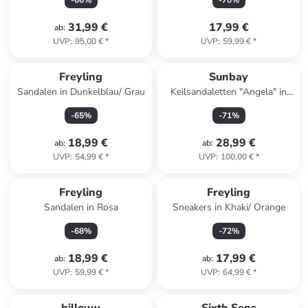
-
66
%
-
70
%
31,99 €
17,99 €
ab
:
UVP
:
95,00 €
*
UVP
:
59,99 €
*
Freyling
Sunbay
Sandalen in Dunkelblau/ Grau
Keilsandaletten "Angela" in
Schwarz
-
65
%
-
71
%
18,99 €
28,99 €
ab
:
ab
:
UVP
:
54,99 €
*
UVP
:
100,00 €
*
Freyling
Freyling
Sandalen in Rosa
Sneakers in Khaki/ Orange
-
68
%
-
72
%
18,99 €
17,99 €
ab
:
ab
:
UVP
:
59,99 €
*
UVP
:
64,99 €
*