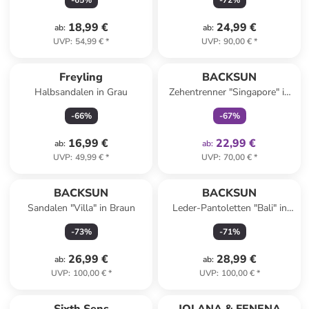
-
65
%
-
72
%
18,99 €
24,99 €
ab
:
ab
:
UVP
:
54,99 €
*
UVP
:
90,00 €
*
family
exklusiv
Freyling
BACKSUN
Halbsandalen in Grau
Zehentrenner "Singapore" in
Schwarz
-
66
%
-
67
%
16,99 €
22,99 €
ab
:
ab
:
UVP
:
49,99 €
*
UVP
:
70,00 €
*
BACKSUN
BACKSUN
Sandalen "Villa" in Braun
Leder-Pantoletten "Bali" in
Grau
-
73
%
-
71
%
26,99 €
28,99 €
ab
:
ab
:
UVP
:
100,00 €
*
UVP
:
100,00 €
*