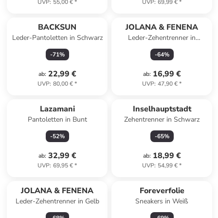
UVP
:
55,00 €
*
UVP
:
69,99 €
*
BACKSUN
JOLANA & FENENA
Leder-Pantoletten in Schwarz
Leder-Zehentrenner in
Hellbraun
-
71
%
-
64
%
22,99 €
16,99 €
ab
:
ab
:
UVP
:
80,00 €
*
UVP
:
47,90 €
*
Lazamani
Inselhauptstadt
Pantoletten in Bunt
Zehentrenner in Schwarz
-
52
%
-
65
%
32,99 €
18,99 €
ab
:
ab
:
UVP
:
69,95 €
*
UVP
:
54,99 €
*
JOLANA & FENENA
Foreverfolie
Leder-Zehentrenner in Gelb
Sneakers in Weiß