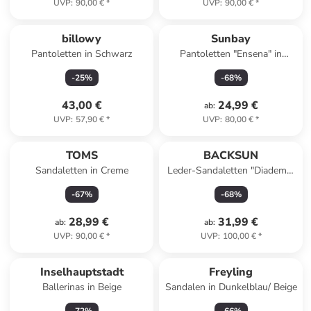
UVP
:
90,00 €
*
UVP
:
90,00 €
*
billowy
Sunbay
Pantoletten in Schwarz
Pantoletten "Ensena" in
Schwarz
-
25
%
-
68
%
43,00 €
24,99 €
ab
:
UVP
:
57,90 €
*
UVP
:
80,00 €
*
TOMS
BACKSUN
Sandaletten in Creme
Leder-Sandaletten "Diadema"
in Schwarz
-
67
%
-
68
%
28,99 €
31,99 €
ab
:
ab
:
UVP
:
90,00 €
*
UVP
:
100,00 €
*
Inselhauptstadt
Freyling
Ballerinas in Beige
Sandalen in Dunkelblau/ Beige