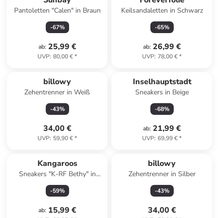
Sunbay
Foreverfolie
Pantoletten "Calen" in Braun
Keilsandaletten in Schwarz
-
67
%
-
65
%
25,99 €
26,99 €
ab
:
ab
:
UVP
:
80,00 €
*
UVP
:
78,00 €
*
billowy
Inselhauptstadt
Zehentrenner in Weiß
Sneakers in Beige
-
43
%
-
68
%
34,00 €
21,99 €
ab
:
UVP
:
59,90 €
*
UVP
:
69,99 €
*
Kangaroos
billowy
Sneakers "K-RF Bethy" in
Zehentrenner in Silber
Dunkelblau
-
59
%
-
43
%
15,99 €
34,00 €
ab
: