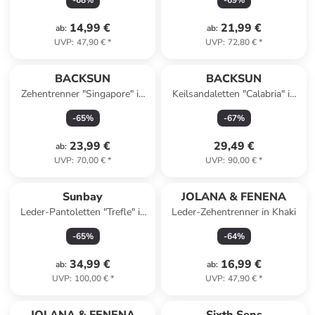
-
68
%
-
69
%
14,99 €
21,99 €
ab
:
ab
:
UVP
:
47,90 €
*
UVP
:
72,80 €
*
BACKSUN
BACKSUN
Zehentrenner "Singapore" in
Keilsandaletten "Calabria" in
Schwarz
Schwarz
-
65
%
-
67
%
23,99 €
29,49 €
ab
:
UVP
:
70,00 €
*
UVP
:
90,00 €
*
Sunbay
JOLANA & FENENA
Leder-Pantoletten "Trefle" in
Leder-Zehentrenner in Khaki
Grau
-
65
%
-
64
%
34,99 €
16,99 €
ab
:
ab
:
UVP
:
100,00 €
*
UVP
:
47,90 €
*