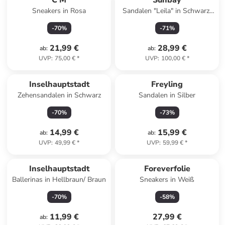
C'M
Sunbay
Sneakers in Rosa
Sandalen "Leila" in Schwarz/
Gold
-
70
%
-
71
%
21,99 €
28,99 €
ab
:
ab
:
UVP
:
75,00 €
*
UVP
:
100,00 €
*
Inselhauptstadt
Freyling
Zehensandalen in Schwarz
Sandalen in Silber
-
70
%
-
73
%
14,99 €
15,99 €
ab
:
ab
:
UVP
:
49,99 €
*
UVP
:
59,99 €
*
Reserviert
Inselhauptstadt
Foreverfolie
Ballerinas in Hellbraun/ Braun
Sneakers in Weiß
-
70
%
-
58
%
11,99 €
27,99 €
ab
: