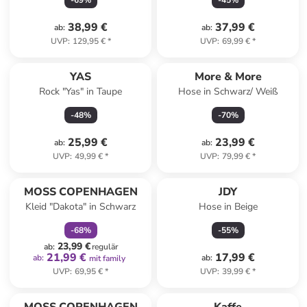
-
69
%
-
45
%
38,99 €
37,99 €
ab
:
ab
:
UVP
:
129,95 €
*
UVP
:
69,99 €
*
YAS
More & More
Rock "Yas" in Taupe
Hose in Schwarz/ Weiß
-
48
%
-
70
%
25,99 €
23,99 €
ab
:
ab
:
UVP
:
49,99 €
*
UVP
:
79,99 €
*
family
rabatt
MOSS COPENHAGEN
JDY
Kleid "Dakota" in Schwarz
Hose in Beige
-
68
%
-
55
%
23,99 €
ab
:
regulär
21,99 €
17,99 €
ab
:
ab
:
mit family
UVP
:
69,95 €
*
UVP
:
39,99 €
*
family
rabatt