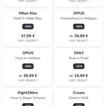
UVP
:
24,99 €
*
UVP
:
14,99 €
*
Milan Kiss
OPUS
Kleid in Weiß/ Blau
Marlenehose in Hellgrau
-
69
%
-
58
%
37,99 €
36,99 €
ab
:
UVP
:
125,00 €
*
UVP
:
89,99 €
*
OPUS
ONLY
Hose in Hellblau
Rock in Khaki
-
58
%
-
25
%
36,99 €
19,99 €
ab
:
ab
:
UVP
:
89,99 €
*
UVP
:
26,99 €
*
Reserviert
Eight2Nine
Cream
Hose in Beige/ Schwarz
Kleid in Weiß