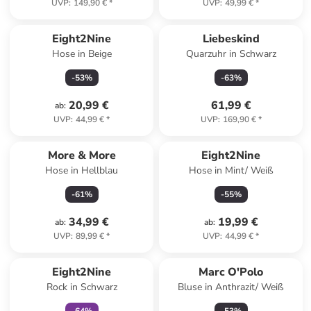
UVP
:
149,90 €
*
UVP
:
49,99 €
*
Eight2Nine
Liebeskind
Hose in Beige
Quarzuhr in Schwarz
-
53
%
-
63
%
20,99 €
61,99 €
ab
:
UVP
:
44,99 €
*
UVP
:
169,90 €
*
More & More
Eight2Nine
Hose in Hellblau
Hose in Mint/ Weiß
-
61
%
-
55
%
34,99 €
19,99 €
ab
:
ab
:
UVP
:
89,99 €
*
UVP
:
44,99 €
*
family
exklusiv
Eight2Nine
Marc O'Polo
Rock in Schwarz
Bluse in Anthrazit/ Weiß