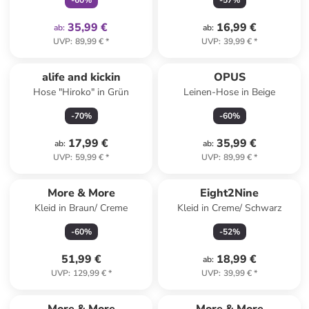
-
60
%
-
57
%
35,99 €
16,99 €
ab
:
ab
:
UVP
:
89,99 €
*
UVP
:
39,99 €
*
alife and kickin
OPUS
Hose "Hiroko" in Grün
Leinen-Hose in Beige
-
70
%
-
60
%
17,99 €
35,99 €
ab
:
ab
:
UVP
:
59,99 €
*
UVP
:
89,99 €
*
More & More
Eight2Nine
Kleid in Braun/ Creme
Kleid in Creme/ Schwarz
-
60
%
-
52
%
51,99 €
18,99 €
ab
:
UVP
:
129,99 €
*
UVP
:
39,99 €
*