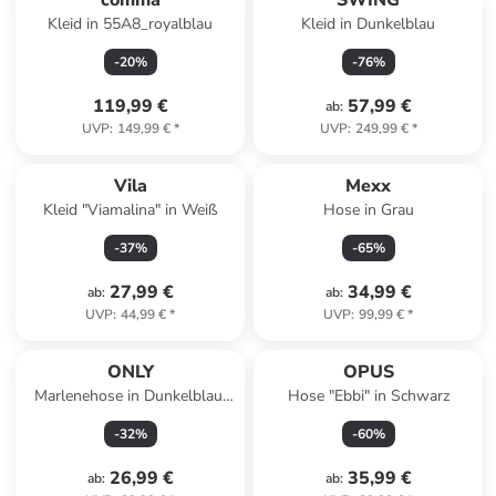
comma
SWING
Kleid in 55A8_royalblau
Kleid in Dunkelblau
-
20
%
-
76
%
119,99 €
57,99 €
ab
:
UVP
:
149,99 €
*
UVP
:
249,99 €
*
Vila
Mexx
Kleid "Viamalina" in Weiß
Hose in Grau
-
37
%
-
65
%
27,99 €
34,99 €
ab
:
ab
:
UVP
:
44,99 €
*
UVP
:
99,99 €
*
ONLY
OPUS
Marlenehose in Dunkelblau/
Hose "Ebbi" in Schwarz
Weiß
-
32
%
-
60
%
26,99 €
35,99 €
ab
:
ab
: