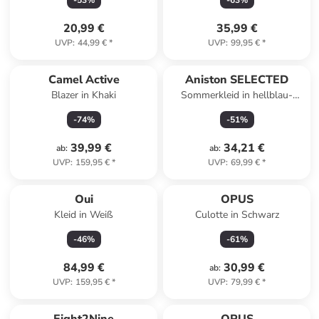
-
53
%
-
63
%
20,99 €
35,99 €
UVP
:
44,99 €
*
UVP
:
99,95 €
*
Camel Active
Aniston SELECTED
Blazer in Khaki
Sommerkleid in hellblau-
weiß-dunkelblau-blau
-
74
%
-
51
%
39,99 €
34,21 €
ab
:
ab
:
UVP
:
159,95 €
*
UVP
:
69,99 €
*
Oui
OPUS
Kleid in Weiß
Culotte in Schwarz
-
46
%
-
61
%
84,99 €
30,99 €
ab
:
UVP
:
159,95 €
*
UVP
:
79,99 €
*