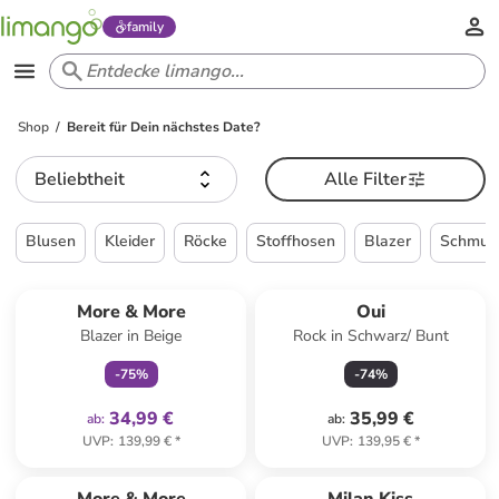
family
Shop
Bereit für Dein nächstes Date?
Beliebtheit
Alle Filter
Blusen
Kleider
Röcke
Stoffhosen
Blazer
Schmuc
family
exklusiv
More & More
Oui
Blazer in Beige
Rock in Schwarz/ Bunt
-
75
%
-
74
%
34,99 €
35,99 €
ab
:
ab
:
UVP
:
139,99 €
*
UVP
:
139,95 €
*