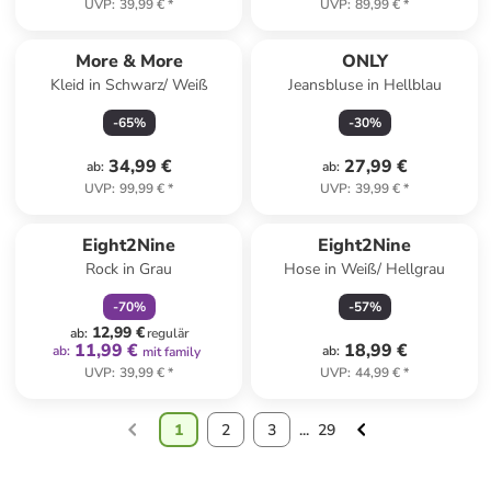
UVP
:
39,99 €
*
UVP
:
89,99 €
*
More & More
ONLY
Kleid in Schwarz/ Weiß
Jeansbluse in Hellblau
-
65
%
-
30
%
34,99 €
27,99 €
ab
:
ab
:
UVP
:
99,99 €
*
UVP
:
39,99 €
*
family
rabatt
Eight2Nine
Eight2Nine
Rock in Grau
Hose in Weiß/ Hellgrau
-
70
%
-
57
%
12,99 €
ab
:
regulär
11,99 €
18,99 €
ab
:
ab
:
mit family
UVP
:
39,99 €
*
UVP
:
44,99 €
*
1
2
3
...
29