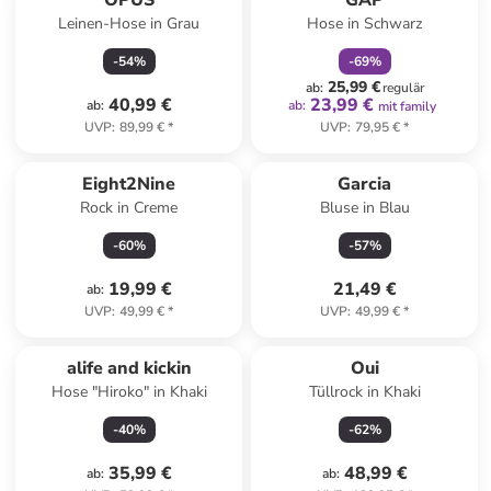
OPUS
GAP
Leinen-Hose in Grau
Hose in Schwarz
-
54
%
-
69
%
25,99 €
ab
:
regulär
40,99 €
23,99 €
ab
:
ab
:
mit family
UVP
:
89,99 €
*
UVP
:
79,95 €
*
Eight2Nine
Garcia
Rock in Creme
Bluse in Blau
-
60
%
-
57
%
19,99 €
21,49 €
ab
:
UVP
:
49,99 €
*
UVP
:
49,99 €
*
alife and kickin
Oui
Hose "Hiroko" in Khaki
Tüllrock in Khaki
-
40
%
-
62
%
35,99 €
48,99 €
ab
:
ab
: