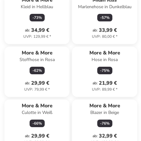
More & More
Milan Kiss
Kleid in Hellblau
Marlenehose in Dunkelblau
-
73
%
-
57
%
34,99 €
33,99 €
ab
:
ab
:
UVP
:
129,99 €
*
UVP
:
80,00 €
*
More & More
More & More
Stoffhose in Rosa
Hose in Rosa
-
62
%
-
75
%
29,99 €
21,99 €
ab
:
ab
:
UVP
:
79,99 €
*
UVP
:
89,99 €
*
More & More
More & More
Culotte in Weiß
Blazer in Beige
-
66
%
-
76
%
29,99 €
32,99 €
ab
:
ab
: