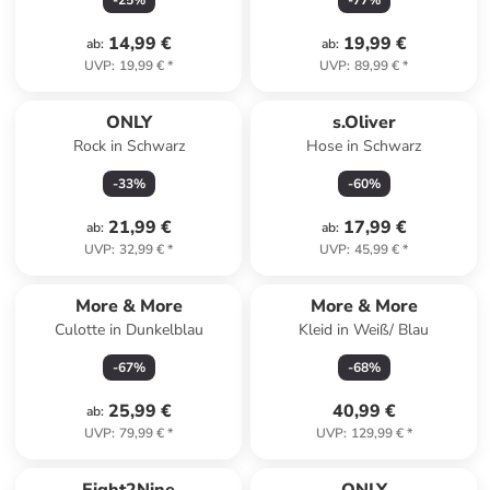
-
25
%
-
77
%
14,99 €
19,99 €
ab
:
ab
:
UVP
:
19,99 €
*
UVP
:
89,99 €
*
ONLY
s.Oliver
Rock in Schwarz
Hose in Schwarz
-
33
%
-
60
%
21,99 €
17,99 €
ab
:
ab
:
UVP
:
32,99 €
*
UVP
:
45,99 €
*
Reserviert
More & More
More & More
Culotte in Dunkelblau
Kleid in Weiß/ Blau
-
67
%
-
68
%
25,99 €
40,99 €
ab
:
UVP
:
79,99 €
*
UVP
:
129,99 €
*