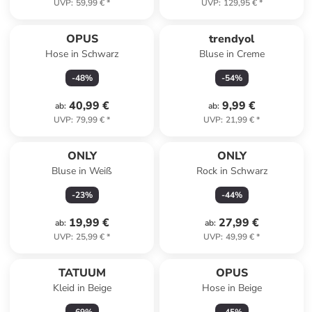
UVP
:
59,99 €
*
UVP
:
129,95 €
*
OPUS
trendyol
Hose in Schwarz
Bluse in Creme
-
48
%
-
54
%
40,99 €
9,99 €
ab
:
ab
:
UVP
:
79,99 €
*
UVP
:
21,99 €
*
ONLY
ONLY
Bluse in Weiß
Rock in Schwarz
-
23
%
-
44
%
19,99 €
27,99 €
ab
:
ab
:
UVP
:
25,99 €
*
UVP
:
49,99 €
*
TATUUM
OPUS
Kleid in Beige
Hose in Beige