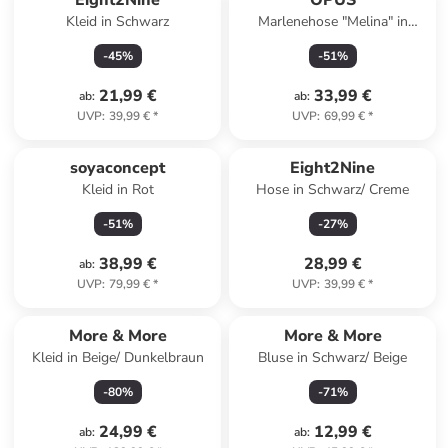
Eight2Nine
OPUS
Kleid in Schwarz
Marlenehose "Melina" in
Schwarz
-
45
%
-
51
%
21,99 €
33,99 €
ab
:
ab
:
UVP
:
39,99 €
*
UVP
:
69,99 €
*
soyaconcept
Eight2Nine
Kleid in Rot
Hose in Schwarz/ Creme
-
51
%
-
27
%
38,99 €
28,99 €
ab
:
UVP
:
79,99 €
*
UVP
:
39,99 €
*
More & More
More & More
Kleid in Beige/ Dunkelbraun
Bluse in Schwarz/ Beige
-
80
%
-
71
%
24,99 €
12,99 €
ab
:
ab
: