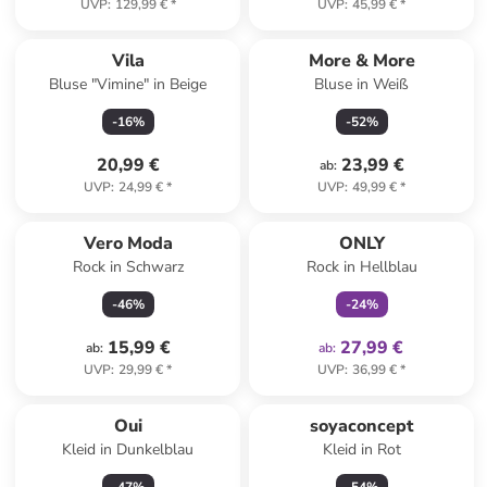
UVP
:
129,99 €
*
UVP
:
45,99 €
*
Vila
More & More
Bluse "Vimine" in Beige
Bluse in Weiß
-
16
%
-
52
%
20,99 €
23,99 €
ab
:
UVP
:
24,99 €
*
UVP
:
49,99 €
*
family
exklusiv
Vero Moda
ONLY
Rock in Schwarz
Rock in Hellblau
-
46
%
-
24
%
15,99 €
27,99 €
ab
:
ab
:
UVP
:
29,99 €
*
UVP
:
36,99 €
*
Oui
soyaconcept
Kleid in Dunkelblau
Kleid in Rot