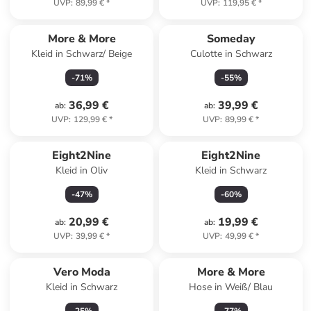
UVP
:
89,99 €
*
UVP
:
119,95 €
*
More & More
Someday
Kleid in Schwarz/ Beige
Culotte in Schwarz
-
71
%
-
55
%
36,99 €
39,99 €
ab
:
ab
:
UVP
:
129,99 €
*
UVP
:
89,99 €
*
Eight2Nine
Eight2Nine
Kleid in Oliv
Kleid in Schwarz
-
47
%
-
60
%
20,99 €
19,99 €
ab
:
ab
:
UVP
:
39,99 €
*
UVP
:
49,99 €
*
Vero Moda
More & More
Kleid in Schwarz
Hose in Weiß/ Blau