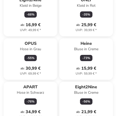
Eight2Nine
ONLY
Kleid in Beige
Kleid in Rot
-
66
%
-
35
%
16,99 €
25,99 €
ab
:
ab
:
UVP
:
49,99 €
*
UVP
:
39,99 €
*
OPUS
Heine
Hose in Grau
Bluse in Creme
-
55
%
-
73
%
30,99 €
15,99 €
ab
:
ab
:
UVP
:
69,99 €
*
UVP
:
59,99 €
*
APART
Eight2Nine
Hose in Schwarz
Bluse in Creme
-
76
%
-
56
%
34,99 €
21,99 €
ab
:
ab
: