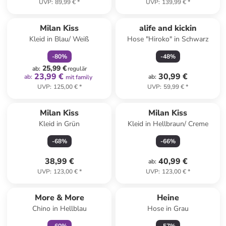
UVP
:
89,99 €
*
UVP
:
139,99 €
*
family
rabatt
Milan Kiss
alife and kickin
Kleid in Blau/ Weiß
Hose "Hiroko" in Schwarz
-
80
%
-
48
%
25,99 €
ab
:
regulär
23,99 €
30,99 €
ab
:
ab
:
mit family
UVP
:
125,00 €
*
UVP
:
59,99 €
*
Milan Kiss
Milan Kiss
Kleid in Grün
Kleid in Hellbraun/ Creme
-
68
%
-
66
%
38,99 €
40,99 €
ab
:
UVP
:
123,00 €
*
UVP
:
123,00 €
*
family
exklusiv
More & More
Heine
Chino in Hellblau
Hose in Grau