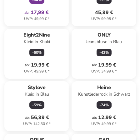
-
64
%
-
53
%
17,99 €
45,99 €
ab
:
UVP
:
49,99 €
*
UVP
:
99,95 €
*
Eight2Nine
ONLY
Kleid in Khaki
Jeansbluse in Blau
-
60
%
-
42
%
19,99 €
19,99 €
ab
:
ab
:
UVP
:
49,99 €
*
UVP
:
34,99 €
*
Stylove
Heine
Kleid in Blau
Kunstlederrock in Schwarz
-
59
%
-
74
%
56,99 €
12,99 €
ab
:
ab
:
UVP
:
142,30 €
*
UVP
:
49,99 €
*
family
rabatt