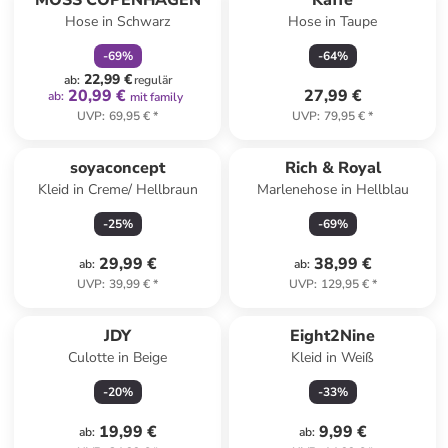
MOSS COPENHAGEN
Kaffe
Hose in Schwarz
Hose in Taupe
-
69
%
-
64
%
22,99 €
ab
:
regulär
20,99 €
27,99 €
ab
:
mit family
UVP
:
69,95 €
*
UVP
:
79,95 €
*
soyaconcept
Rich & Royal
Kleid in Creme/ Hellbraun
Marlenehose in Hellblau
-
25
%
-
69
%
29,99 €
38,99 €
ab
:
ab
:
UVP
:
39,99 €
*
UVP
:
129,95 €
*
JDY
Eight2Nine
Culotte in Beige
Kleid in Weiß
-
20
%
-
33
%
19,99 €
9,99 €
ab
:
ab
: