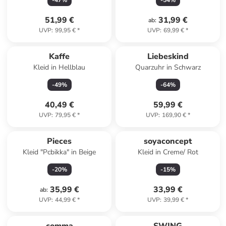
-
47
%
-
54
%
51,99 €
31,99 €
ab
:
UVP
:
99,95 €
*
UVP
:
69,99 €
*
Kaffe
Liebeskind
Kleid in Hellblau
Quarzuhr in Schwarz
-
49
%
-
64
%
40,49 €
59,99 €
UVP
:
79,95 €
*
UVP
:
169,90 €
*
Pieces
soyaconcept
Kleid "Pcbikka" in Beige
Kleid in Creme/ Rot
-
20
%
-
15
%
35,99 €
33,99 €
ab
:
UVP
:
44,99 €
*
UVP
:
39,99 €
*