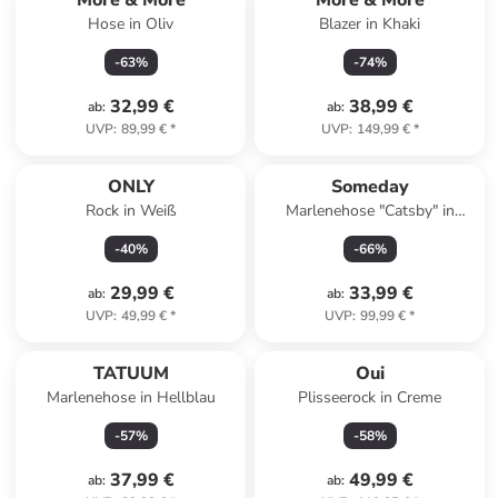
More & More
More & More
Hose in Oliv
Blazer in Khaki
-
63
%
-
74
%
32,99 €
38,99 €
ab
:
ab
:
UVP
:
89,99 €
*
UVP
:
149,99 €
*
ONLY
Someday
Rock in Weiß
Marlenehose "Catsby" in
Hellgrau
-
40
%
-
66
%
29,99 €
33,99 €
ab
:
ab
:
UVP
:
49,99 €
*
UVP
:
99,99 €
*
TATUUM
Oui
Marlenehose in Hellblau
Plisseerock in Creme
-
57
%
-
58
%
37,99 €
49,99 €
ab
:
ab
: