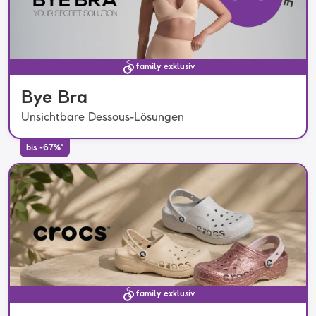
family exklusiv
Bye Bra
Unsichtbare Dessous-Lösungen
bis -67%*
family exklusiv