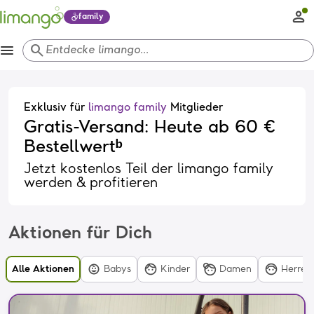
family
menu
search
Entdecke limango...
Exklusiv für
limango family
Mitglieder
Gratis-Versand: Heute ab 60 €
Bestellwertᵇ
Jetzt kostenlos Teil der limango family
werden & profitieren
Aktionen für Dich
Alle Aktionen
Babys
Kinder
Damen
Herren