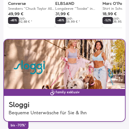
Converse
ELBSAND
Marc O'Polo
Sneakers "Chuck Taylor All
Longsleeve "Tooske" in
Shirt in Schwarz
Star Lift" in Schwarz
Beige/ Weiß
49,99 €
31,99 €
18,99 €
UVP
:
UVP
:
UVP
:
-
46
%
-
46
%
-
52
%
92,88 €
*
59,99 €
*
39,95 €
*
family exklusiv
Sloggi
Bequeme Unterwäsche für Sie & Ihn
bis -70%*