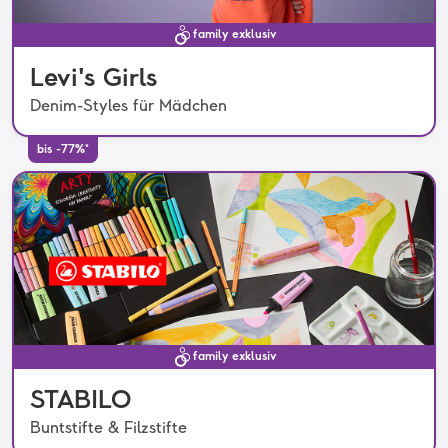
family exklusiv
Levi's Girls
Denim-Styles für Mädchen
bis -77%*
family exklusiv
STABILO
Buntstifte & Filzstifte