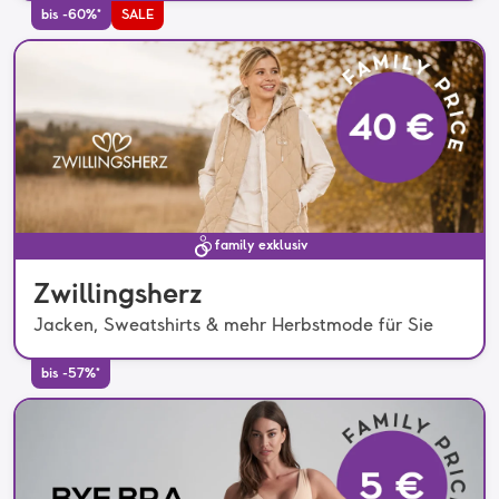
bis -60%*
SALE
family exklusiv
Zwillingsherz
Jacken, Sweatshirts & mehr Herbstmode für Sie
bis -57%*