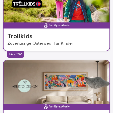
family exklusiv
Trollkids
Zuverlässige Outerwear für Kinder
bis -51%*
family exklusiv