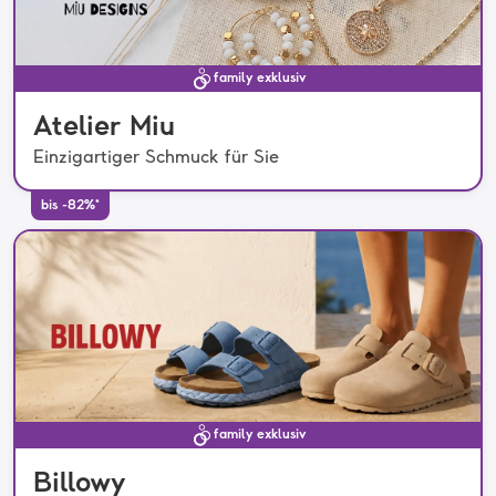
family exklusiv
Atelier Miu
Einzigartiger Schmuck für Sie
bis -82%*
family exklusiv
Billowy