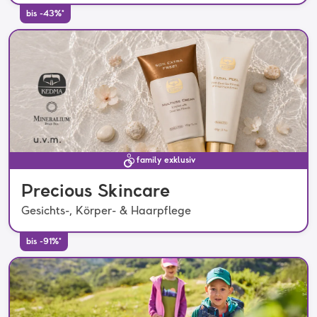
bis -43%*
family exklusiv
Precious Skincare
Gesichts-, Körper- & Haarpflege
bis -91%*