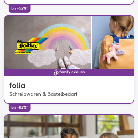
bis -52%*
family exklusiv
folia
Schreibwaren & Bastelbedarf
bis -62%*