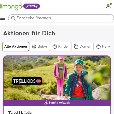
family
menu
search
Entdecke limango...
Aktionen für Dich
Alle Aktionen
Babys
Kinder
Damen
Herren
family exklusiv
Trollkids