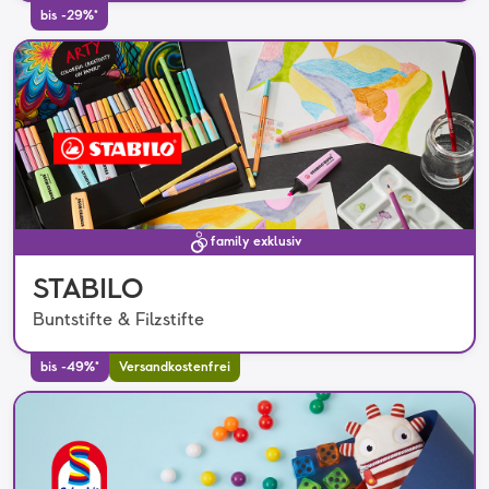
bis -29%*
family exklusiv
STABILO
Buntstifte & Filzstifte
bis -49%*
Versandkostenfrei