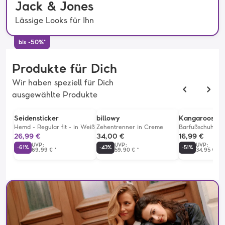
Jack & Jones
Lässige Looks für Ihn
bis -50%*
Produkte für Dich
Wir haben speziell für Dich
ausgewählte Produkte
Exklusiv
Seidensticker
billowy
Kangaroos
Hemd - Regular fit - in Weiß
Zehentrenner in Creme
Barfußschuhe "
in Dunkelblau
26,99 €
34,00 €
16,99 €
UVP
:
UVP
:
UVP
:
-
61
%
-
43
%
-
51
%
69,99 €
*
59,90 €
*
34,95 €
*