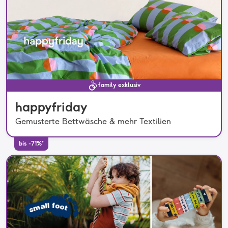
family exklusiv
happyfriday
Gemusterte Bettwäsche & mehr Textilien
bis -71%*