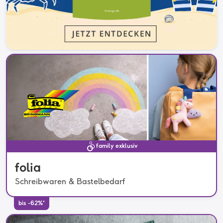
family exklusiv
folia
Schreibwaren & Bastelbedarf
bis -62%*