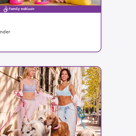
family exklusiv
inder