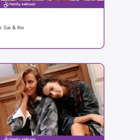
family exklusiv
 Sie & Ihn
family exklusiv