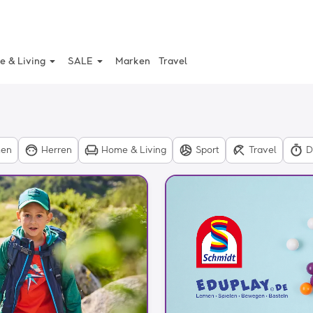
arrow_drop_down
arrow_drop_down
 & Living
SALE
Marken
Travel
en
Herren
Home & Living
Sport
Travel
D