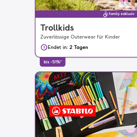
family exklusiv
Trollkids
Zuverlässige Outerwear für Kinder
Endet in
:
2 Tagen
bis -51%*