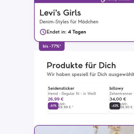
Levi's Girls
Denim-Styles für Mädchen
Endet in
:
4 Tagen
bis -77%*
Produkte für Dich
Wir haben speziell für Dich ausgewähl
Exklusiv
Seidensticker
billowy
Hemd - Regular fit - in Weiß
Zehentrenner
26,99 €
34,00 €
UVP
:
UVP
:
-
61
%
-
43
%
69,99 €
*
59,90 €