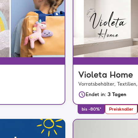
Violeta Home
Vorratsbehälter, Textilie
Endet in
:
3 Tagen
bis -80%*
Preisknaller