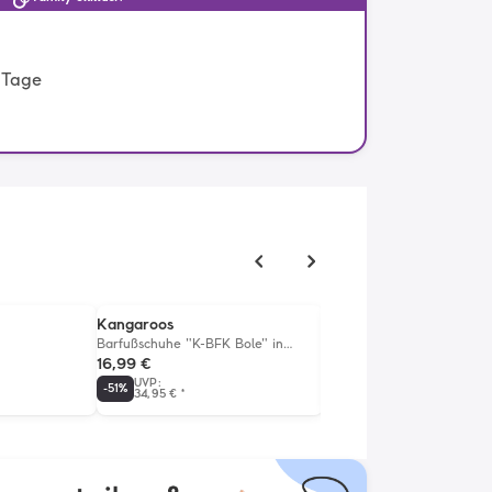
e Tage
Kangaroos
BAYTON
Barfußschuhe "K-BFK Bole" in
Leder-Pantoletten "Alicante
Dunkelblau
16,99 €
33,99 €
UVP
:
UVP
:
-
51
%
-
60
%
34,95 €
*
85,00 €
*