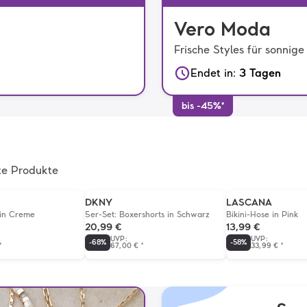
Vero Moda
Frische Styles für sonnig
Endet in
:
3 Tagen
bis -45%*
te Produkte
DKNY
LASCANA
 in Creme
5er-Set: Boxershorts in Schwarz
Bikini-Hose in Pink
20,99 €
13,99 €
UVP
:
UVP
:
-
68
%
-
58
%
*
67,00 €
*
33,99 €
*