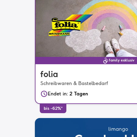
family exklusiv
folia
Schreibwaren & Bastelbedarf
Endet in
:
2 Tagen
bis -62%*