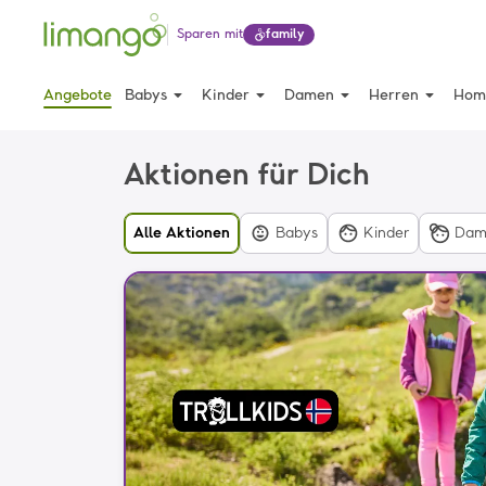
Sparen mit
family
arrow_drop_down
arrow_drop_down
arrow_drop_down
arrow_drop_down
Angebote
Babys
Kinder
Damen
Herren
Home
Aktionen für Dich
Alle Aktionen
Babys
Kinder
Dam