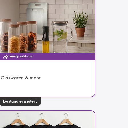
family exklusiv
n, Glaswaren & mehr
Bestand erweitert