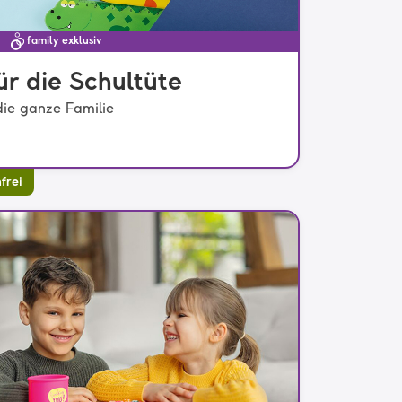
family exklusiv
ür die Schultüte
die ganze Familie
frei