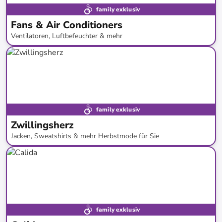
family exklusiv
Fans & Air Conditioners
Ventilatoren, Luftbefeuchter & mehr
bis
-
67
%*
Neu bei limango
family exklusiv
Zwillingsherz
Jacken, Sweatshirts & mehr Herbstmode für Sie
bis
-
57
%*
family exklusiv