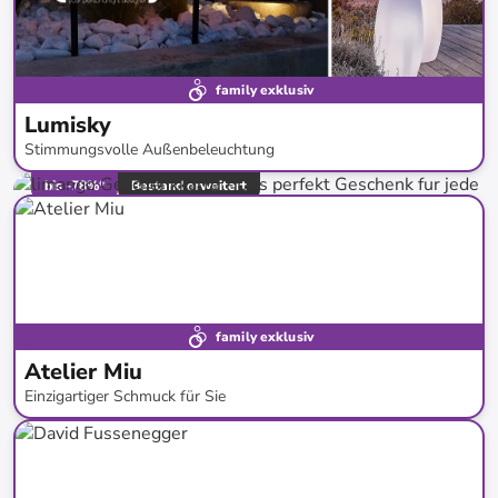
family exklusiv
Lumisky
Stimmungsvolle Außenbeleuchtung
bis
-
78
%*
Bestand erweitert
family exklusiv
Atelier Miu
Einzigartiger Schmuck für Sie
bis
-
82
%*