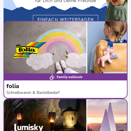
family exklusiv
folia
Schreibwaren & Bastelbedarf
bis
-
62
%*