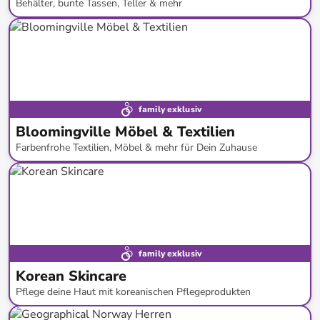
Behälter, bunte Tassen, Teller & mehr
bis
-
59
%*
family exklusiv
Bloomingville Möbel & Textilien
Farbenfrohe Textilien, Möbel & mehr für Dein Zuhause
bis
-
73
%*
Neue Kollektion
family exklusiv
Korean Skincare
Pflege deine Haut mit koreanischen Pflegeprodukten
bis
-
51
%*
Versandkostenfrei