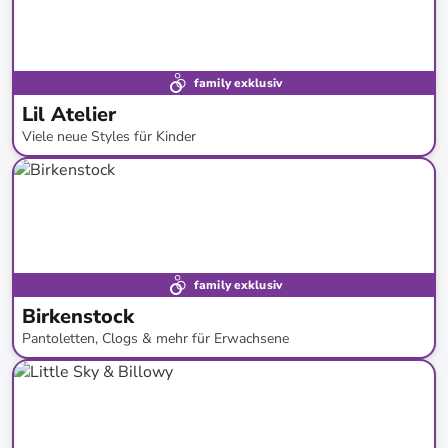
family exklusiv
Lil Atelier
Viele neue Styles für Kinder
bis
-
42
%*
Neue Kollektion
family exklusiv
Birkenstock
Pantoletten, Clogs & mehr für Erwachsene
bis
-
30
%*
Bestseller
Preisknaller