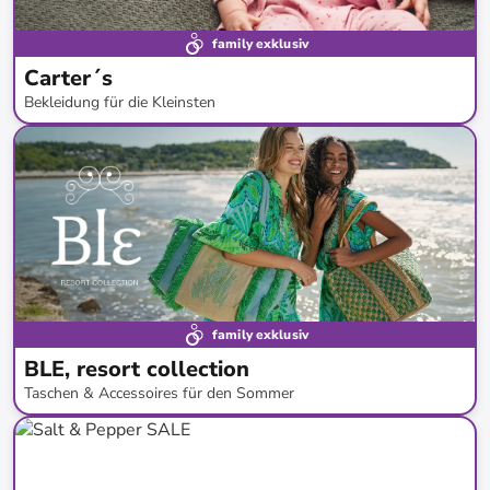
family exklusiv
Carter´s
Bekleidung für die Kleinsten
bis
-
52
%*
family exklusiv
BLE, resort collection
Taschen & Accessoires für den Sommer
bis
-
67
%*