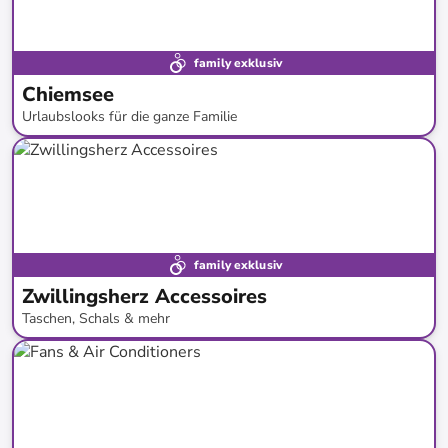
family exklusiv
Chiemsee
Urlaubslooks für die ganze Familie
bis
-
59
%*
family exklusiv
Zwillingsherz Accessoires
Taschen, Schals & mehr
bis
-
62
%*