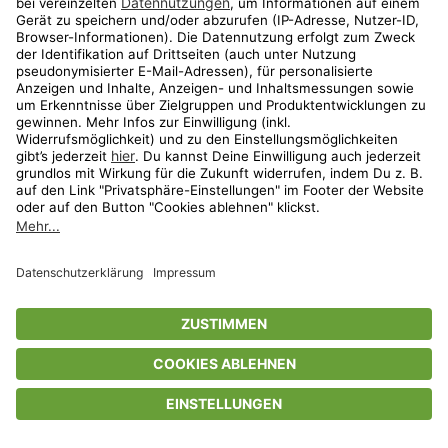
family exklusiv
Big Star Men
Bequeme Kleidung für Ihn
bis
-
56
%*
family exklusiv
K3 by Kenzo Takada
Handtücher & Bademäntel für Erwachsene
bis
-
74
%*
Shop
Wunschliste
Warenkorb