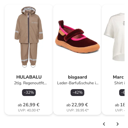
HULABALU
bisgaard
Marc O
2tlg. Regenoutfit
Leder-Barfußschuhe in
Shirt i
"Storm" in Beige
Rot
-
32
%
-
42
%
-
61
26,99 €
22,99 €
18,
ab
ab
ab
UVP:
40,00 €
*
UVP:
39,95 €
*
UVP:
49