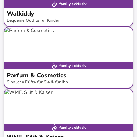
family exklusiv
Walkiddy
Bequeme Outfits für Kinder
bis
-
49
%*
SALE
family exklusiv
Parfum & Cosmetics
Sinnliche Düfte für Sie & für Ihn
bis
-
77
%*
Versandkostenfrei
family exklusiv