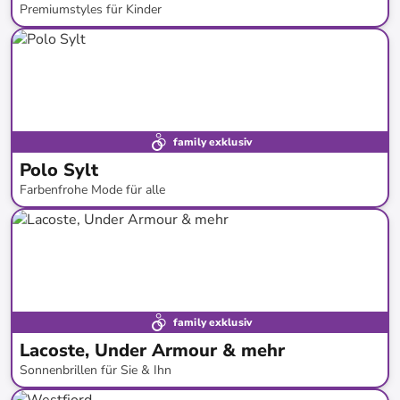
Premiumstyles für Kinder
bis
-
46
%*
family exklusiv
Polo Sylt
Farbenfrohe Mode für alle
bis
-
80
%*
family exklusiv
Lacoste, Under Armour & mehr
Sonnenbrillen für Sie & Ihn
bis
-
79
%*