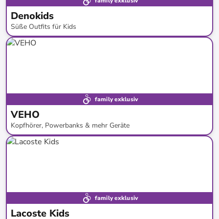
family exklusiv
Denokids
Süße Outfits für Kids
bis
-
80
%*
family exklusiv
VEHO
Kopfhörer, Powerbanks & mehr Geräte
bis
-
86
%*
family exklusiv
Lacoste Kids