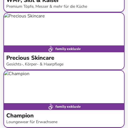
WMF, Silit & Kaiser
Premium Töpfe, Messer & mehr für die Küche
bis
-
61
%*
Marken - Tipp
Bestseller
family exklusiv
Precious Skincare
Gesichts-, Körper- & Haarpflege
bis
-
91
%*
family exklusiv
Champion
Loungewear für Erwachsene