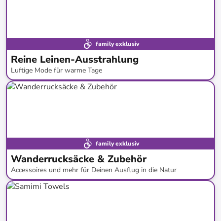
family exklusiv
Reine Leinen-Ausstrahlung
Luftige Mode für warme Tage
bis
-
72
%*
Bestseller
Naturfasern
family exklusiv
Wanderrucksäcke & Zubehör
Accessoires und mehr für Deinen Ausflug in die Natur
bis
-
75
%*