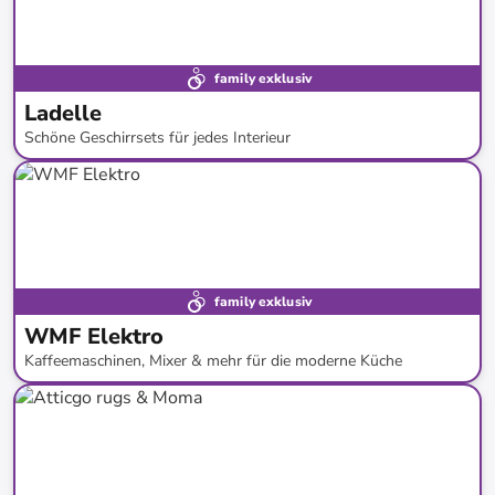
family exklusiv
Ladelle
Schöne Geschirrsets für jedes Interieur
bis
-
59
%*
Neu bei limango
family exklusiv
WMF Elektro
Kaffeemaschinen, Mixer & mehr für die moderne Küche
bis
-
60
%*
Marken - Tipp