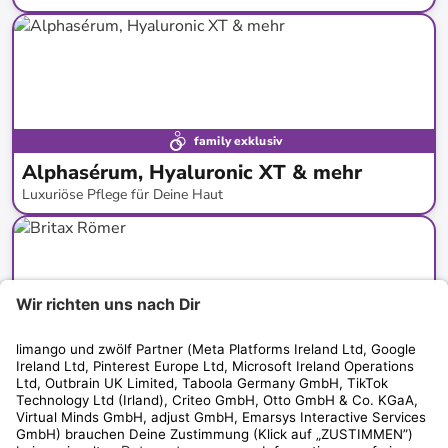
bis
-
60
%*
family exklusiv
Alphasérum, Hyaluronic XT & mehr
Luxuriöse Pflege für Deine Haut
bis
-
92
%*
family exklusiv
Britax Römer
Kinderwagen, Kindersitze & anderes für Kinder & Babys
bis
-
36
%*