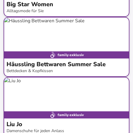
Big Star Women
Alltagsmode für Sie
bis
-
51
%*
family exklusiv
Häussling Bettwaren Summer Sale
Bettdecken & Kopfkissen
bis
-
71
%*
family exklusiv
Liu Jo
Damenschuhe für jeden Anlass