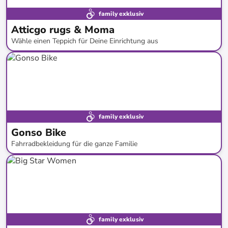
family exklusiv
Atticgo rugs & Moma
Wähle einen Teppich für Deine Einrichtung aus
bis
-
71
%*
family exklusiv
Gonso Bike
Fahrradbekleidung für die ganze Familie
bis
-
57
%*
family exklusiv