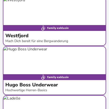
family exklusiv
Westfjord
Mach Dich bereit für eine Bergwanderung
bis
-
69
%*
family exklusiv
Hugo Boss Underwear
Hochwertige Herren-Basics
bis
-
40
%*