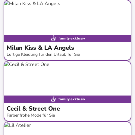
bis
-
50
%*
family exklusiv
Milan Kiss & LA Angels
Luftige Kleidung für den Urlaub für Sie
bis
-
71
%*
Neue Kollektion
Bestseller
family exklusiv
Cecil & Street One
Farbenfrohe Mode für Sie
bis
-
45
%*
Bestseller