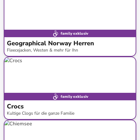
family exklusiv
Geographical Norway Herren
Fleecejacken, Westen & mehr für Ihn
bis
-
76
%*
Bestand erweitert
family exklusiv
Crocs
Kultige Clogs für die ganze Familie
bis
-
51
%*