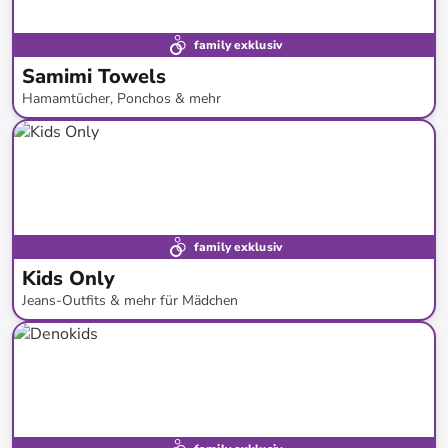
family exklusiv
Samimi Towels
Hamamtücher, Ponchos & mehr
bis
-
71
%*
Bestand erweitert
family exklusiv
Kids Only
Jeans-Outfits & mehr für Mädchen
bis
-
42
%*