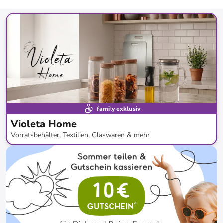
family exklusiv
Violeta Home
Vorratsbehälter, Textilien, Glaswaren & mehr
bis
-
80
%*
Bestand erweitert
Preisknaller