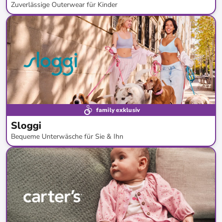
Zuverlässige Outerwear für Kinder
bis
-
51
%*
family exklusiv
Sloggi
Bequeme Unterwäsche für Sie & Ihn
bis
-
70
%*