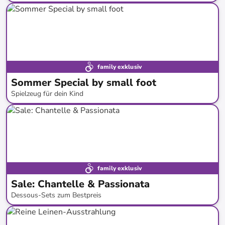
bis
-
55
%*
family exklusiv
Sommer Special by small foot
Spielzeug für dein Kind
bis
-
43
%*
family exklusiv
Sale: Chantelle & Passionata
Dessous-Sets zum Bestpreis
bis
-
61
%*
SALE