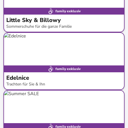
family exklusiv
Little Sky & Billowy
Sommerschuhe für die ganze Familie
bis
-
69
%*
family exklusiv
Edelnice
Trachten für Sie & Ihn
bis
-
44
%*
family exklusiv