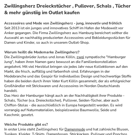
Zwillingsherz Dreieckstücher , Pullover, Schals , Tücher
& mehr günstiig im Outlet kaufen
Accessoires und Mode von Zwillingsherz - jung, innovativ und fröhlich
Seit 2013 ist ein junges und innovatives Schiff im Hafen der Modewelt vor 
Anker gegangen. Die Firma Zwillingsherz aus Hamburg bereichert seither die 
Auswahl an nachhaltig produzierten Accessoires und Bekleidungsstücken für 
Damen und Kinder, so auch in unserem Outlet-Shop.
Warum heißt die Modemarke Zwillingsherz?
Die Zwillingsbrüder Justus und Jonas Kölln, 
zwei
 sympatische "Hamburger 
Jung", haben ihren Namen ganz bewusst an die Familienkonstellation 
angelehnt. Mit viel Herzblut bringen sie jedes Jahr neue Kollektionen auf den 
Markt, die frisch, auffällig und farbenfroh sind. Erfahrungen in der 
Modebranche und das Gespür für individuelles Design und hochwertige Stoffe 
haben die beiden durch ihren Vater Kurt Kölln gesammelt, der als erfolgreicher 
Großhändler mit Strickwaren und Accessoires im Norden Deutschlands 
handelt.
Das Herz der Hamburger hängt auch an der Nachhaltigkeit ihrer Produkte - 
Schals, Tücher (v.a. Dreieckstücher), Pullover, Seiden-Tücher, aber auch 
Chiffon-Stolas - die ausschließlich in Europa hergestellt werden. Es wird 
vorrangig auf Naturmaterialien, beispielsweise Baumwolle, Seide und 
Kaschmir, gesetzt.
Welche Produkte gibt es?
In erster Linie steht Zwillingsherz für 
Damenmode
 und hat zahlreiche Blusen, 
Tuniken
, Kleider, T-Shirts, 
Damenhosen
, Strickjacken, Pullover und Ponchos 