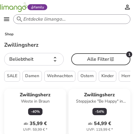
family
Shop
Zwillingsherz
1
Beliebtheit
Alle Filter
SALE
Damen
Weihnachten
Ostern
Kinder
Herre
Zwillingsherz
Zwillingsherz
Weste in Braun
Steppjacke "Be Happy" in
Grün
-
40
%
-
54
%
35,99 €
54,99 €
ab
:
ab
:
UVP
:
59,99 €
*
UVP
:
119,99 €
*