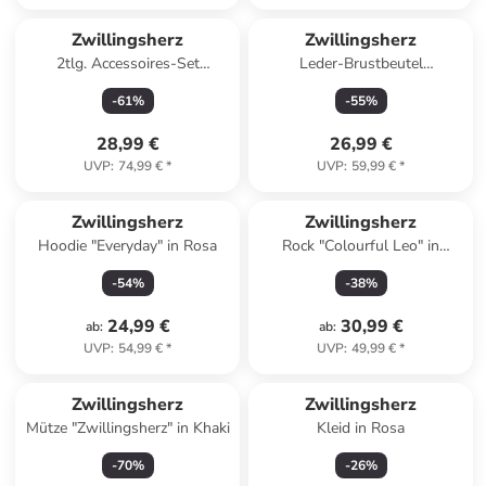
Zwillingsherz
Zwillingsherz
2tlg. Accessoires-Set
Leder-Brustbeutel
"Colorful Hearts" in Schwarz/
"Crossbody" in Silber - (B)23 x
-
61
%
-
55
%
Bunt
(H)14 cm
28,99 €
26,99 €
UVP
:
74,99 €
*
UVP
:
59,99 €
*
Zwillingsherz
Zwillingsherz
Hoodie "Everyday" in Rosa
Rock "Colourful Leo" in
Hellgrün/ Grün/ Pink
-
54
%
-
38
%
24,99 €
30,99 €
ab
:
ab
:
UVP
:
54,99 €
*
UVP
:
49,99 €
*
Zwillingsherz
Zwillingsherz
Mütze "Zwillingsherz" in Khaki
Kleid in Rosa
-
70
%
-
26
%