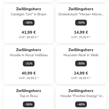
Zwillingsherz
Zwillingsherz
Cardigan "Uni" in Braun
Dreieckstuch "Herzen Allover"
in Beige/ Hellbraun - (L)138 x
-
58
%
-
50
%
(B)68 cm
41,99 €
14,99 €
UVP
:
99,99 €
*
UVP
:
29,99 €
*
Reserviert
Zwillingsherz
Zwillingsherz
Hoodie in Rosa/ Hellblau
Musselin-Rock in Weiß
-
31
%
-
50
%
40,99 €
24,99 €
UVP
:
59,99 €
*
UVP
:
49,99 €
*
Zwillingsherz
Zwillingsherz
Top in Rosa
Hoodie "Positive Energy" in
Gelb
-
56
%
-
48
%