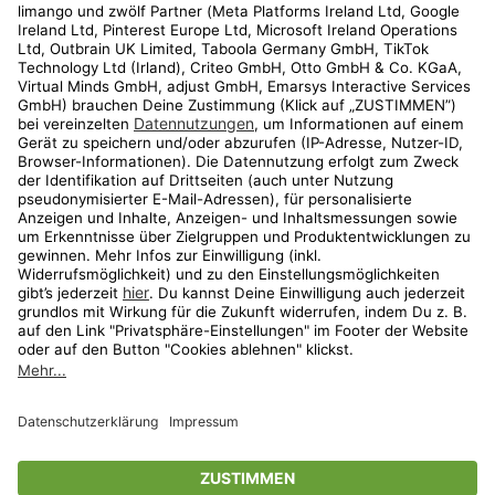
Kundenservice
Shop
Aktionen
Travel
limango.nl
limango.pl