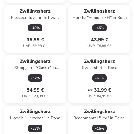
Zwillingsherz
Zwillingsherz
Fleecepullover in Schwarz
Hoodie "Bonjour ZH" in Rosa
-
48
%
-
45
%
35,99 €
43,99 €
UVP
:
69,99 €
*
UVP
:
79,99 €
*
Zwillingsherz
Zwillingsherz
Steppjacke "Classic" in
Sweatshirt in Rosa
Dunkelblau
-
57
%
-
61
%
54,99 €
32,99 €
ab
:
UVP
:
129,99 €
*
UVP
:
84,99 €
*
Zwillingsherz
Zwillingsherz
Hoodie "Herzchen" in Rosa
Regenmantel "Leo" in Beige/
Hellbraun
-
53
%
-
16
%