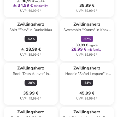
36,99 €
ab
:
regulär
34,99 €
38,99 €
ab
:
mit family
UVP
:
69,99 €
*
UVP
:
59,99 €
*
family
rabatt
Zwillingsherz
Zwillingsherz
Shirt "Easy" in Dunkelblau
Sweatshirt "Konny" in Khaki/
Rosa
-
52
%
-
67
%
30,99 €
regulär
18,99 €
28,99 €
ab
:
mit family
UVP
:
39,99 €
*
UVP
:
89,99 €
*
Zwillingsherz
Zwillingsherz
Rock "Dots Allover" in
Hoodie "Safari Leopard" in
Schwarz
Beige
-
28
%
-
54
%
35,99 €
45,99 €
UVP
:
49,99 €
*
UVP
:
99,99 €
*
Zwillingsherz
Zwillingsherz