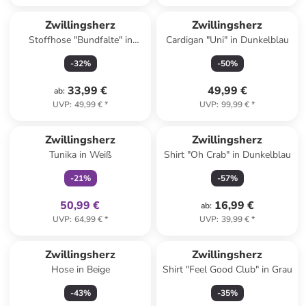
Zwillingsherz
Zwillingsherz
Stoffhose "Bundfalte" in
Cardigan "Uni" in Dunkelblau
Hellblau
-
32
%
-
50
%
33,99 €
49,99 €
ab
:
UVP
:
49,99 €
*
UVP
:
99,99 €
*
family
exklusiv
Zwillingsherz
Zwillingsherz
Tunika in Weiß
Shirt "Oh Crab" in Dunkelblau
-
21
%
-
57
%
50,99 €
16,99 €
ab
:
UVP
:
64,99 €
*
UVP
:
39,99 €
*
Zwillingsherz
Zwillingsherz
Hose in Beige
Shirt "Feel Good Club" in Grau
-
43
%
-
35
%