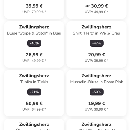
39,99 €
30,99 €
ab
:
UVP
:
79,99 €
*
UVP
:
49,99 €
*
Zwillingsherz
Zwillingsherz
Bluse "Stripe & Stitch" in Blau
Shirt "Herz" in Weiß/ Grau
-
46
%
-
47
%
26,99 €
20,99 €
UVP
:
49,99 €
*
UVP
:
39,99 €
*
Zwillingsherz
Zwillingsherz
Tunika in Türkis
Musselin-Bluse in Rosa/ Pink
-
21
%
-
50
%
50,99 €
19,99 €
UVP
:
64,99 €
*
UVP
:
39,99 €
*
family
rabatt
Zwillingsherz
Zwillingsherz