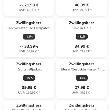
21,99 €
40,99 €
ab
:
UVP
:
49,99 €
*
UVP
:
79,99 €
*
Zwillingsherz
Zwillingsherz
Teddyweste "Leo Herzpatch"
Kleid in Grün
in Beige
-
43
%
-
41
%
33,99 €
34,99 €
ab
:
UVP
:
59,99 €
*
UVP
:
59,99 €
*
Zwillingsherz
Zwillingsherz
Softshelljacke
Bluse "Gestickte Herzen" in
"Glücksmomente" in
Dunkelblau
-
66
%
-
44
%
Dunkelblau/ Pink
39,99 €
27,99 €
UVP
:
119,99 €
*
UVP
:
49,99 €
*
family
rabatt
Zwillingsherz
Zwillingsherz