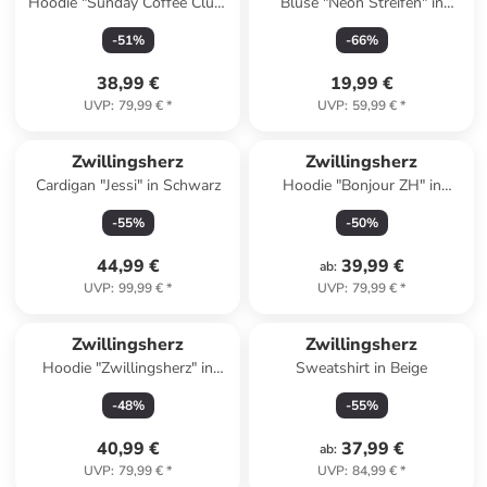
Hoodie "Sunday Coffee Club"
Bluse "Neon Streifen" in
in Rosa
Hellblau/ Weiß/ Grün
-
51
%
-
66
%
38,99 €
19,99 €
UVP
:
79,99 €
*
UVP
:
59,99 €
*
Zwillingsherz
Zwillingsherz
Cardigan "Jessi" in Schwarz
Hoodie "Bonjour ZH" in
Dunkelblau
-
55
%
-
50
%
44,99 €
39,99 €
ab
:
UVP
:
99,99 €
*
UVP
:
79,99 €
*
Zwillingsherz
Zwillingsherz
Hoodie "Zwillingsherz" in
Sweatshirt in Beige
Grün
-
48
%
-
55
%
40,99 €
37,99 €
ab
:
UVP
:
79,99 €
*
UVP
:
84,99 €
*