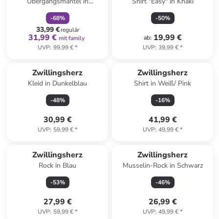
Übergangsmäntel in
Shirt "Easy" in Khaki
Hellbraun/ Beige
-
68
%
-
50
%
33,99 €
regulär
31,99 €
19,99 €
ab
:
mit family
UVP
:
99,99 €
*
UVP
:
39,99 €
*
Zwillingsherz
Zwillingsherz
Kleid in Dunkelblau
Shirt in Weiß/ Pink
-
48
%
-
16
%
30,99 €
41,99 €
UVP
:
59,99 €
*
UVP
:
49,99 €
*
Zwillingsherz
Zwillingsherz
Rock in Blau
Musselin-Rock in Schwarz
-
53
%
-
46
%
27,99 €
26,99 €
UVP
:
59,99 €
*
UVP
:
49,99 €
*