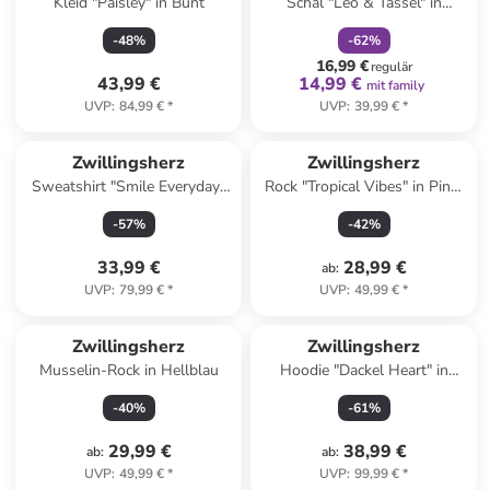
Kleid "Paisley" in Bunt
Schal "Leo & Tassel" in
Hellbraun - (L)224 x (B)42 cm
-
48
%
-
62
%
16,99 €
regulär
43,99 €
14,99 €
mit family
UVP
:
84,99 €
*
UVP
:
39,99 €
*
Zwillingsherz
Zwillingsherz
Sweatshirt "Smile Everyday"
Rock "Tropical Vibes" in Pink/
in Hellblau
Orange
-
57
%
-
42
%
33,99 €
28,99 €
ab
:
UVP
:
79,99 €
*
UVP
:
49,99 €
*
Zwillingsherz
Zwillingsherz
Musselin-Rock in Hellblau
Hoodie "Dackel Heart" in
Beige
-
40
%
-
61
%
29,99 €
38,99 €
ab
:
ab
:
UVP
:
49,99 €
*
UVP
:
99,99 €
*