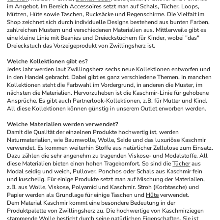
im Angebot. Im Bereich Accessoires setzt man auf Schals, Tücher, Loops, 
Mützen, Hüte sowie Taschen, Rucksäcke und Regenschirme. Die Vielfalt im 
Shop zeichnet sich durch individuelle Designs bestehend aus bunten Farben, 
zahlreichen Mustern und verschiedenen Materialien aus. Mittlerweile gibt es 
eine kleine Linie mit Beanies und Dreieckstüchern für Kinder, wobei "das" 
Dreieckstuch das Vorzeigeprodukt von Zwillingsherz ist.
Welche Kollektionen gibt es?
Jedes Jahr werden laut Zwillingsherz sechs neue Kollektionen entworfen und 
in den Handel gebracht. Dabei gibt es ganz verschiedene Themen. In manchen 
Kollektionen steht die Farbwahl im Vordergrund, in anderen die Muster, im 
nächsten die Materialien. Hervorzuheben ist die Kaschmir-Linie für gehobene 
Ansprüche. Es gibt auch Partnerlook-Kollektionen, z.B. für Mutter und Kind. 
All diese Kollektionen können günstig in unserem Outlet erworben werden.
Welche Materialien werden verwendet?
Damit die Qualität der einzelnen Produkte hochwertig ist, werden 
Naturmaterialien, wie Baumwolle, Wolle, Seide und das luxuriöse Kaschmir 
verwendet. Es kommen weiterhin Stoffe aus natürlicher Zellulose zum Einsatz. 
Dazu zählen die sehr angenehm zu tragenden Viskose- und Modalstoffe. All 
diese Materialien bieten einen hohen Tragekomfort. So sind die 
Tücher
 aus 
Modal seidig und weich, Pullover, Ponchos oder Schals aus Kaschmir fein 
und kuschelig. Für einige Produkte setzt man auf Mischung der Materialien, 
z.B. aus Wolle, Viskose, Polyamid und Kaschmir. Stroh (Korbtasche) und 
Papier werden als Grundlage für einige Taschen und 
Hüte
 verwendet.
Dem Material Kaschmir kommt eine besondere Bedeutung in der 
Produktpalette von Zwillingsherz zu. Die hochwertige von Kaschmirziegen 
stammende Wolle besticht durch seine natürlichen Eigenschaften. Sie ist 