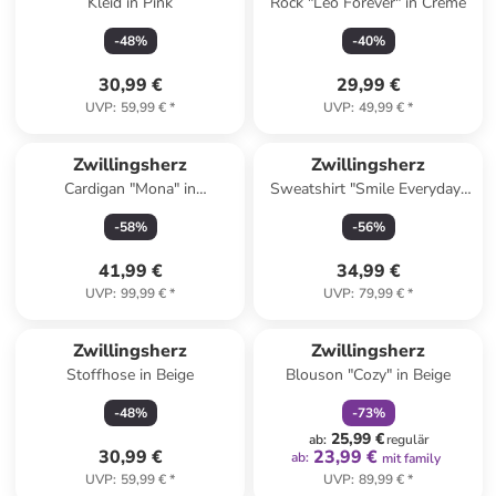
Kleid in Pink
Rock "Leo Forever" in Creme
-
48
%
-
40
%
30,99 €
29,99 €
UVP
:
59,99 €
*
UVP
:
49,99 €
*
Zwillingsherz
Zwillingsherz
Cardigan "Mona" in
Sweatshirt "Smile Everyday"
Dunkelblau
in Rosa
-
58
%
-
56
%
41,99 €
34,99 €
UVP
:
99,99 €
*
UVP
:
79,99 €
*
family
rabatt
Zwillingsherz
Zwillingsherz
Stoffhose in Beige
Blouson "Cozy" in Beige
-
48
%
-
73
%
25,99 €
ab
:
regulär
30,99 €
23,99 €
ab
:
mit family
UVP
:
59,99 €
*
UVP
:
89,99 €
*