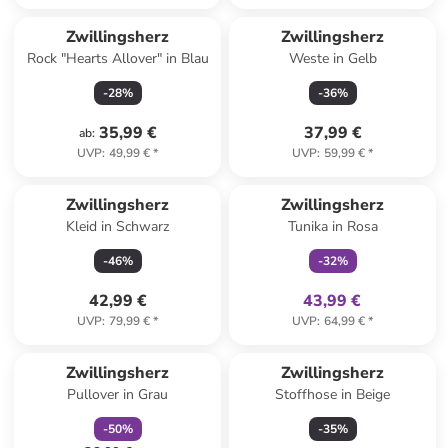
Zwillingsherz
Zwillingsherz
Rock "Hearts Allover" in Blau
Weste in Gelb
-
28
%
-
36
%
35,99 €
37,99 €
ab
:
UVP
:
49,99 €
*
UVP
:
59,99 €
*
family
exklusiv
Zwillingsherz
Zwillingsherz
Kleid in Schwarz
Tunika in Rosa
-
46
%
-
32
%
42,99 €
43,99 €
UVP
:
79,99 €
*
UVP
:
64,99 €
*
family
rabatt
Zwillingsherz
Zwillingsherz
Pullover in Grau
Stoffhose in Beige
-
50
%
-
35
%