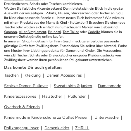
Dreickstüchern, Schals oder Taschen kombinieren.
Wollen Sie farbliche Akzente setzen? Dann bietet sich ein Blick in die große 
Auswahl der vielseitigen T-Shirts, Blusen, Stricksachen oder Tücher an. Soll 
Ihr Kind eine passende Beanie zu Ihrem neuen Tuch bekommen? Wie wäre es 
mit einem Produkt aus der Mama & Kind - Kollektion? Brauchen Sie eine neue 
Tasche
 oder wollen sich einfach nur umschauen? Marken wie 
Liebeskind
, 
Samoon
, 
Aller Simplement
, 
Brunotti
, 
Tom Tailor
 oder 
Codello
 können sie in 
unserem Outlet günstig online kaufen. 
In unserem Shop findet sich für Ihren Geschmack garantiert das passende 
günstige Outfit feat. Zwillingsherz. Entscheiden Sie selbst über Material, Farbe 
und Muster ihrer Lieblingsprodukte für Damen und Kinder. Die 
Accessoires
wie z.B. 
Tücher
, Schals oder Dreieckstücher und/oder Kleidungsstücke von 
Zwillingsherz werden Ihren persönlichen Stil gekonnt unterstreichen.
Das könnte Dir auch gefallen
:
Taschen
Kleidung
Damen Accessoires
Schicke Damen Pullover
Sweatshirts & jacken
Damenmode
Kinderaccessoires
Halstücher
Pullunder
Overbeck & Friends
Kindermode & Kinderschuhe zu Outlet Preisen
Unterwäsche
Rollkragenpullover
Damenkleider
ZHRILL