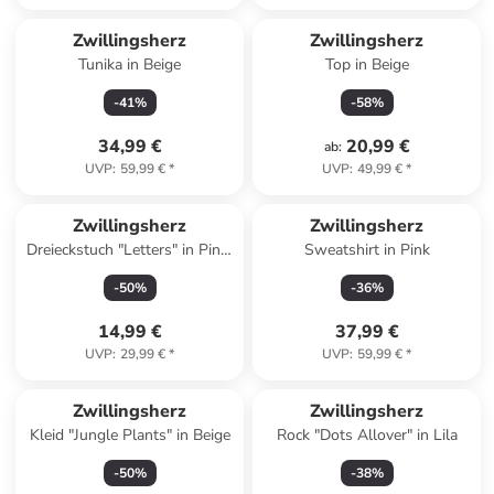
Zwillingsherz
Zwillingsherz
Tunika in Beige
Top in Beige
-
41
%
-
58
%
34,99 €
20,99 €
ab
:
UVP
:
59,99 €
*
UVP
:
49,99 €
*
Zwillingsherz
Zwillingsherz
Dreieckstuch "Letters" in Pink/
Sweatshirt in Pink
Bunt - (L)138 x (B)68 cm
-
50
%
-
36
%
14,99 €
37,99 €
UVP
:
29,99 €
*
UVP
:
59,99 €
*
Zwillingsherz
Zwillingsherz
Kleid "Jungle Plants" in Beige
Rock "Dots Allover" in Lila
-
50
%
-
38
%