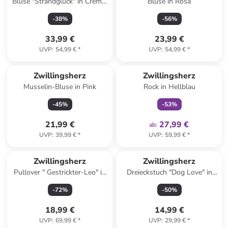
Bluse "Strandglück" in Creme/
Bluse in Rosa
Bunt
-
38
%
-
56
%
33,99 €
23,99 €
UVP
:
54,99 €
*
UVP
:
54,99 €
*
family
exklusiv
Zwillingsherz
Zwillingsherz
Musselin-Bluse in Pink
Rock in Hellblau
-
45
%
-
53
%
21,99 €
27,99 €
ab
:
UVP
:
39,99 €
*
UVP
:
59,99 €
*
Zwillingsherz
Zwillingsherz
Pullover " Gestrickter-Leo" in
Dreieckstuch "Dog Love" in
Beige
Hellbraun/ Beige - (L)138 x
-
72
%
-
50
%
(B)68 cm
18,99 €
14,99 €
UVP
:
69,99 €
*
UVP
:
29,99 €
*