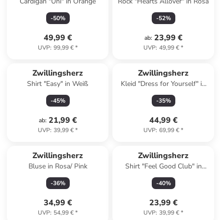
Cardigan "Uni" in Orange
Rock "Hearts Allover" in Rosa
-
50
%
-
52
%
49,99 €
23,99 €
ab
:
UVP
:
99,99 €
*
UVP
:
49,99 €
*
Zwillingsherz
Zwillingsherz
Shirt "Easy" in Weiß
Kleid "Dress for Yourself" in
Blau
-
45
%
-
35
%
21,99 €
44,99 €
ab
:
UVP
:
39,99 €
*
UVP
:
69,99 €
*
Zwillingsherz
Zwillingsherz
Bluse in Rosa/ Pink
Shirt "Feel Good Club" in
Beige
-
36
%
-
40
%
34,99 €
23,99 €
UVP
:
54,99 €
*
UVP
:
39,99 €
*