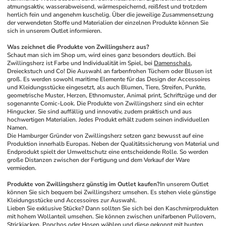
atmungsaktiv, wasserabweisend, wärmespeichernd, reißfest und trotzdem 
herrlich fein und angenehm kuschelig. 
Über die jeweilige Zusammensetzung 
der verwendeten Stoffe und Materialien der einzelnen Produkte können Sie 
sich in unserem Outlet informieren.
Was zeichnet die Produkte von Zwillingsherz aus?
Schaut man sich im Shop um, wird eines ganz besonders deutlich. Bei 
Zwillingsherz ist Farbe und Individualität im Spiel, bei 
Damenschals
, 
Dreieckstuch und Co! Die Auswahl an farbenfrohen Tüchern oder Blusen ist 
groß. Es werden sowohl maritime Elemente für das Design der Accessoires 
und Kleidungsstücke eingesetzt, als auch Blumen, Tiere, Streifen, Punkte, 
geometrische Muster, Herzen, Ethnomuster, Animal print, Schriftzüge und der 
sogenannte Comic-Look. Die Produkte von Zwillingsherz sind ein echter 
Hingucker. Sie sind auffällig und innovativ, zudem praktisch und aus 
hochwertigen Materialien. Jedes Produkt erhält zudem seinen individuellen 
Namen.
Die Hamburger Gründer von Zwillingsherz setzen ganz bewusst auf eine 
Produktion innerhalb Europas. Neben der Qualitätssicherung von Material und 
Endprodukt spielt der Umweltschutz eine entscheidende Rolle. So werden 
große Distanzen zwischen der Fertigung und dem Verkauf der Ware 
vermieden.
Produkte von Zwillingsherz günstig im Outlet kaufen?
In unserem Outlet 
können Sie sich bequem bei Zwillingsherz umsehen. Es stehen viele günstige 
Kleidungsstücke und Accessoires zur Auswahl.
Lieben Sie exklusive Stücke? Dann sollten Sie sich bei den Kaschmirprodukten 
mit hohem Wollanteil umsehen. Sie können zwischen unifarbenen Pullovern, 
Strickjacken
, 
Ponchos
 oder Hosen wählen und diese gekonnt mit bunten 