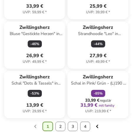
33,99 €
25,99 €
UVP
:
59,99 €
*
UVP
:
39,99 €
*
Zwillingsherz
Zwillingsherz
Bluse "Gestickte Herzen" in
Strandhoodie "Leo" in
Pink
Hellbraun/ Beige/ Schwarz
-
46
%
-
44
%
26,99 €
27,99 €
UVP
:
49,99 €
*
UVP
:
49,99 €
*
family
rabatt
Zwillingsherz
Zwillingsherz
Schal "Dots & Tassels" in
Schal in Pink/ Grün - (L)190 x
Creme/ Bunt - (L)180 x (B)90
(B)75 cm
-
53
%
-
85
%
cm
33,99 €
regulär
13,99 €
31,99 €
mit family
UVP
:
29,99 €
*
UVP
:
219,99 €
*
1
2
3
4