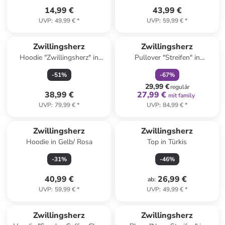
14,99 €
43,99 €
UVP
:
49,99 €
*
UVP
:
59,99 €
*
family
rabatt
Zwillingsherz
Zwillingsherz
Hoodie "Zwillingsherz" in
Pullover "Streifen" in
Rosa
Dunkelblau/ Creme
-
51
%
-
67
%
29,99 €
regulär
38,99 €
27,99 €
mit family
UVP
:
79,99 €
*
UVP
:
84,99 €
*
Zwillingsherz
Zwillingsherz
Hoodie in Gelb/ Rosa
Top in Türkis
-
31
%
-
46
%
40,99 €
26,99 €
ab
:
UVP
:
59,99 €
*
UVP
:
49,99 €
*
Zwillingsherz
Zwillingsherz