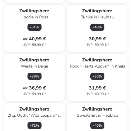
Zwillingsherz
Zwillingsherz
Hoodie in Rosa
Tunika in Hellblau
-
31
%
-
48
%
40,99 €
30,99 €
ab
:
UVP
:
59,99 €
*
UVP
:
59,99 €
*
Zwillingsherz
Zwillingsherz
Weste in Beige
Rock "Hearts Allover" in Khaki
-
38
%
-
36
%
36,99 €
31,99 €
ab
:
UVP
:
59,99 €
*
UVP
:
49,99 €
*
Zwillingsherz
Zwillingsherz
2tlg. Outfit "Wild Leopard" in
Sweatshirt in Hellblau
Bunt
-
72
%
-
40
%