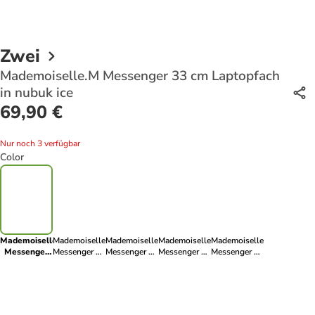
Zwei
Mademoiselle.M Messenger 33 cm Laptopfach
in nubuk ice
69,90 €
Nur noch 3 verfügbar
Color
Mademoiselle.M
Mademoiselle.M
Mademoiselle.M
Mademoiselle.M
Mademoiselle.M
Messenger
Messenger 33
Messenger 33
Messenger 33
Messenger 33
33 cm
cm
cm
cm
cm
Laptopfach
Laptopfach in
Laptopfach in
Laptopfach in
Laptopfach in
in nubuk ice
pacific
rubin
cord mocca
eucalyptus