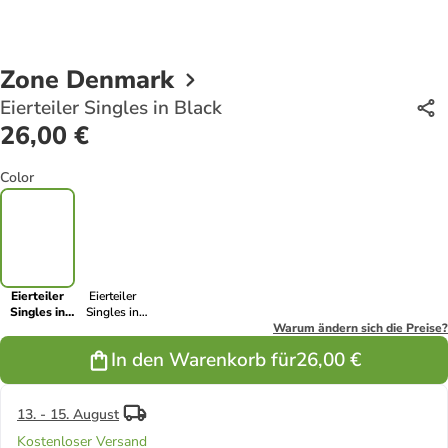
Zone Denmark
Eierteiler Singles in Black
26,00 €
Color
Eierteiler
Eierteiler
Singles in
Singles in
Black
Warm Grey
Warum ändern sich die Preise?
In den Warenkorb für
26,00 €
13. - 15. August
Kostenloser Versand