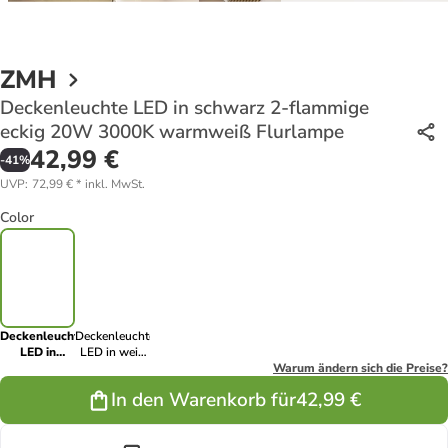
ZMH
Deckenleuchte LED in schwarz 2-flammige
eckig 20W 3000K warmweiß Flurlampe
42,99 €
-
41
%
UVP
:
72,99 €
*
inkl. MwSt.
Color
Deckenleuchte
Deckenleuchte
LED in
LED in weiß
schwarz 2-
2-flammige
Warum ändern sich die Preise?
flammige
eckig Modern
In den Warenkorb für
42,99 €
eckig 20W
20W 3000K
3000K
warmweiß
warmweiß
Flurlampe
Flurlampe