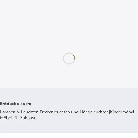
Entdecke auch
:
Lampen & Leuchten
|
Deckenleuchten und Hängeleuchten
|
Kindermöbel
|
Möbel für Zuhause