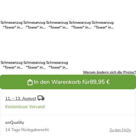
Schneeanzug
Schneeanzug
Schneeanzug
Schneeanzug
Schneeanzug
"Tower" in
"Tower" in
"Tower" in
"Tower" in
"Tower" in
Dunkelblau/
Dunkelblau
Dunkelblau
Grün
Khaki
Rot
Schneeanzug
Schneeanzug
Schneeanzug
"Tower" in
"Tower" in
"Tower" in
Hellbraun
Grün
Pink
Warum ändern sich die Preise?
In den Warenkorb für
89,95 €
11. - 13. August
Kostenloser Versand
onQuality
14 Tage Rückgaberecht
Zu den FAQs