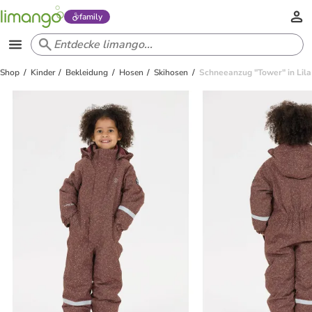
family
Shop
Kinder
Bekleidung
Hosen
Skihosen
Schneeanzug "Tower" in Lila