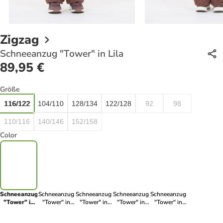
Zigzag
Schneeanzug "Tower" in Lila
89,95 €
Größe
116/122
104/110
128/134
122/128
92
98
110/116
140/146
152/158
Color
Schneeanzug
Schneeanzug
Schneeanzug
Schneeanzug
Schneeanzug
"Tower" in
"Tower" in
"Tower" in
"Tower" in
"Tower" in
Lila
Dunkelblau
Pink
Hellbraun
Rosa