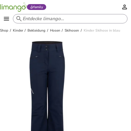
family
Shop
Kinder
Bekleidung
Hosen
Skihosen
Kinder Skihose in blau