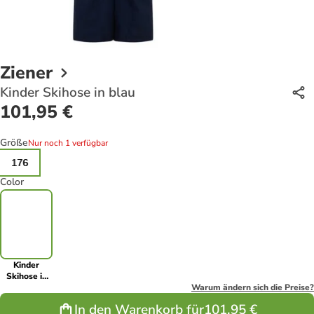
Ziener
Kinder Skihose in blau
101,95 €
Größe
Nur noch 1 verfügbar
176
Color
Kinder
Skihose in
blau
Warum ändern sich die Preise?
In den Warenkorb für
101,95 €