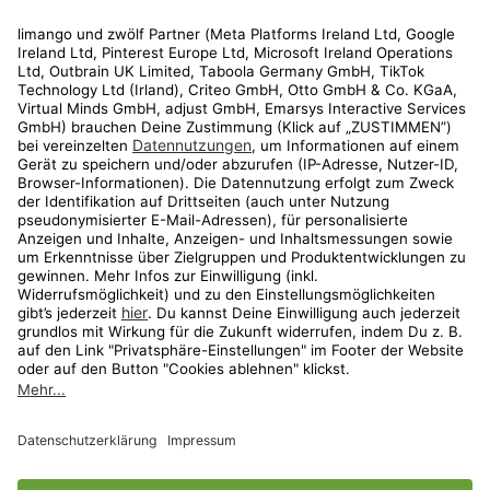
Rechtliches
Kundenservice
Shop
Aktionen
Travel
limango.nl
limango.pl