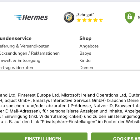
S
undenservice
Shop
ieferung & Versandkosten
Angebote
ücksendungen / Reklamationen
Babys
mwelt & Entsorgung
Kinder
ertrag widerrufen
Damen
esetzliche Gewährleistung und Reparatur
Herren
Wohnen
Trachten
Marken
hen der unverbindlichen Preisempfehlung des Herstellers. Prozentangaben beziehen s
 Teilnahmebedingungen unserer Freunde-werben-Freunde-Aktionen findest Du unter