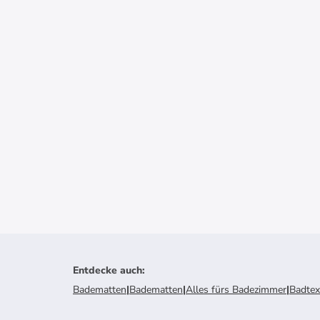
Entdecke auch
:
Badematten
|
Badematten
|
Alles fürs Badezimmer
|
Badtext