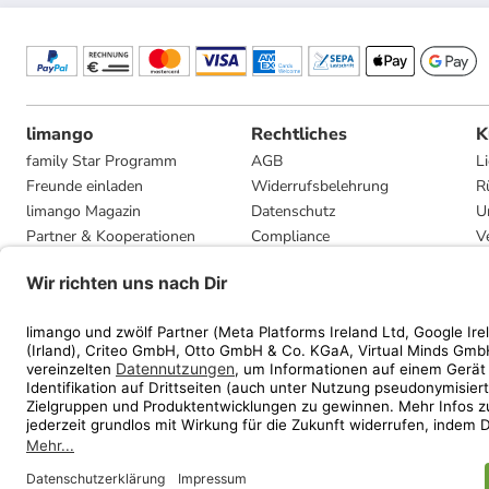
limango
Rechtliches
K
family Star Programm
AGB
L
Freunde einladen
Widerrufsbelehrung
R
limango Magazin
Datenschutz
U
Partner & Kooperationen
Compliance
V
Jobs
Impressum
G
Presse
Privatsphäre-Einstellungen
Mediadaten
Geschenkgutscheinbedingungen
* Streichpreise entsprec
ᵃ Die jeweils aktuellen