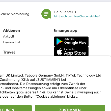
Help Center
ichere Verbindung
Jetzt auch per Live-Chat erreichbar!
Aktionen
limango app
Aktuell
Demnächst
Travel
Reiseangebote
limango.nl
limango.pl
ich auf den Streichpreis.
www.limango.de/einladen