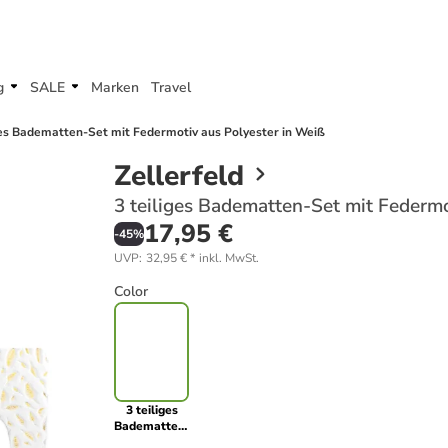
g
SALE
Marken
Travel
ges Badematten-Set mit Federmotiv aus Polyester in Weiß
Zellerfeld
3 teiliges Badematten-Set mit Federmo
17,95 €
-
45
%
UVP
:
32,95 €
*
inkl. MwSt.
Color
3 teiliges
Badematten-
Set mit