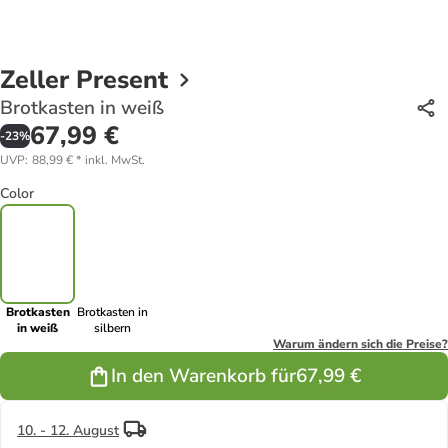
Zeller Present
Brotkasten in weiß
67,99 €
-
23
%
UVP
:
88,99 €
*
inkl. MwSt.
Color
Brotkasten
Brotkasten in
in weiß
silbern
Warum ändern sich die Preise?
In den Warenkorb für
67,99 €
10. - 12. August