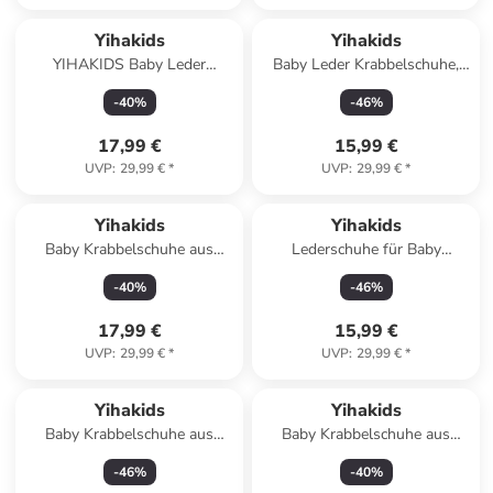
Yihakids
Yihakids
YIHAKIDS Baby Leder
Baby Leder Krabbelschuhe,
Lauflernschuhe Weiche
Grau, mit rutschfester harter
-
40
%
-
46
%
Lederpuschen
Sohle - Sternenmuster
Rutschfest"Liebe" in Grau
17,99 €
15,99 €
UVP
:
29,99 €
*
UVP
:
29,99 €
*
Yihakids
Yihakids
Baby Krabbelschuhe aus
Lederschuhe für Baby
Leder, weiche Lauflernschuhe
Kleinkinder, bequeme,
-
40
%
-
46
%
mit rutschfester Sohle
rutschfeste Sohlen - lila
17,99 €
15,99 €
UVP
:
29,99 €
*
UVP
:
29,99 €
*
Yihakids
Yihakids
Baby Krabbelschuhe aus
Baby Krabbelschuhe aus
Leder, weiche Lauflernschuhe
Leder, weiche Lauflernschuhe
-
46
%
-
40
%
mit rutschfester Sohle
mit rutschfester Sohle