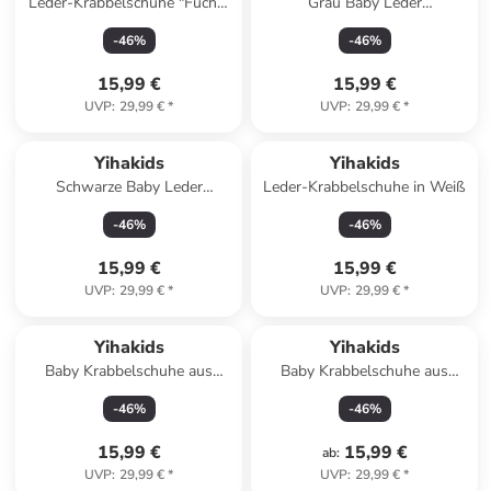
Leder-Krabbelschuhe "Fuchs"
Grau Baby Leder
in Weiß
Krabbelschuhe, mit
-
46
%
-
46
%
rutschfester Sohle – Panda-
Muster
15,99 €
15,99 €
UVP
:
29,99 €
*
UVP
:
29,99 €
*
Yihakids
Yihakids
Schwarze Baby Leder
Leder-Krabbelschuhe in Weiß
Krabbelschuhe, mit
-
46
%
-
46
%
rutschfester Sohle – Hund-
Muster
15,99 €
15,99 €
UVP
:
29,99 €
*
UVP
:
29,99 €
*
Yihakids
Yihakids
Baby Krabbelschuhe aus
Baby Krabbelschuhe aus
Leder, weiche Lauflernschuhe
Leder, weiche Lauflernschuhe
-
46
%
-
46
%
mit rutschfester Sohle
mit rutschfester Sohle
15,99 €
15,99 €
ab
:
UVP
:
29,99 €
*
UVP
:
29,99 €
*