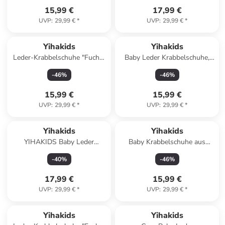
15,99 €
17,99 €
UVP
:
29,99 €
*
UVP
:
29,99 €
*
Yihakids
Yihakids
Leder-Krabbelschuhe "Fuchs"
Baby Leder Krabbelschuhe,
in Rosa
mit rutschfester Sohle –
-
46
%
-
46
%
Braun
15,99 €
15,99 €
UVP
:
29,99 €
*
UVP
:
29,99 €
*
Yihakids
Yihakids
YIHAKIDS Baby Leder
Baby Krabbelschuhe aus
Lauflernschuhe Weiche
Leder, weiche Lauflernschuhe
-
40
%
-
46
%
Lederpuschen Rutschfest
mit rutschfester Sohle
Giraffenmuster
17,99 €
15,99 €
UVP
:
29,99 €
*
UVP
:
29,99 €
*
Yihakids
Yihakids