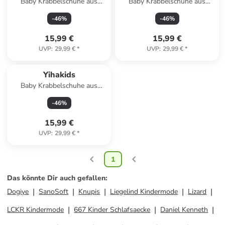
Baby Krabbelschuhe aus
Baby Krabbelschuhe aus
Leder, weiche Lauflernschuhe
Leder, weiche Lauflernschuhe
-
46
%
-
46
%
mit rutschfester Sohle
mit rutschfester Sohle
15,99 €
15,99 €
UVP
:
29,99 €
*
UVP
:
29,99 €
*
Yihakids
Baby Krabbelschuhe aus
Leder, weiche Lauflernschuhe
-
46
%
mit rutschfester Sohle
15,99 €
UVP
:
29,99 €
*
1
Das könnte Dir auch gefallen
:
Dogiye
SanoSoft
Knupis
Liegelind Kindermode
Lizard
LCKR Kindermode
667 Kinder Schlafsaecke
Daniel Kenneth