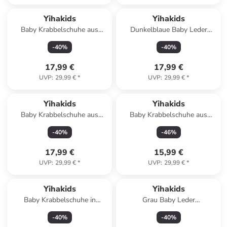
Yihakids
Yihakids
Baby Krabbelschuhe aus
Dunkelblaue Baby Leder
Leder, weiche Lauflernschuhe
Krabbelschuhe, mit
-
40
%
-
40
%
mit rutschfester Sohle
rutschfester Sohle – Fuchs-
Muster
17,99 €
17,99 €
UVP
:
29,99 €
*
UVP
:
29,99 €
*
Yihakids
Yihakids
Baby Krabbelschuhe aus
Baby Krabbelschuhe aus
Leder, weiche Lauflernschuhe
Leder, weiche Lauflernschuhe
-
40
%
-
46
%
mit rutschfester Sohle
mit rutschfester Sohle
17,99 €
15,99 €
UVP
:
29,99 €
*
UVP
:
29,99 €
*
Yihakids
Yihakids
Baby Krabbelschuhe in
Grau Baby Leder
Streifen Hellgrau
Krabbelschuhe, mit
-
40
%
-
40
%
rutschfester Sohle –