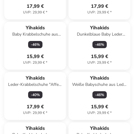
Sternenmuster
17,99 €
17,99 €
UVP
:
29,99 €
*
UVP
:
29,99 €
*
Yihakids
Yihakids
Baby Krabbelschuhe aus
Dunkelblaue Baby Leder
Leder, weiche Lauflernschuhe
Krabbelschuhe, mit
-
46
%
-
46
%
mit rutschfester Sohle
rutschfester Sohle – Fuchs-
Muster
15,99 €
15,99 €
UVP
:
29,99 €
*
UVP
:
29,99 €
*
Yihakids
Yihakids
Leder-Krabbelschuhe "Affen"
Weiße Babyschuhe aus Leder
in Schwarz
für Kleinkinder
-
40
%
-
46
%
Totenkopfmuster
17,99 €
15,99 €
UVP
:
29,99 €
*
UVP
:
29,99 €
*
Yihakids
Yihakids