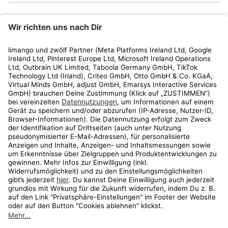
limango
Rechtliches
Kundenservice
Shop
Aktionen
Travel