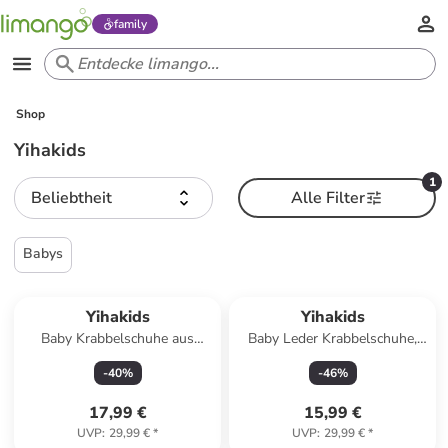
family
Shop
Yihakids
1
Beliebtheit
Alle Filter
Babys
Yihakids
Yihakids
Baby Krabbelschuhe aus
Baby Leder Krabbelschuhe,
Leder, weiche Lauflernschuhe
mit rutschfester Sohle – Grau
-
40
%
-
46
%
mit rutschfester Sohle
17,99 €
15,99 €
UVP
:
29,99 €
*
UVP
:
29,99 €
*