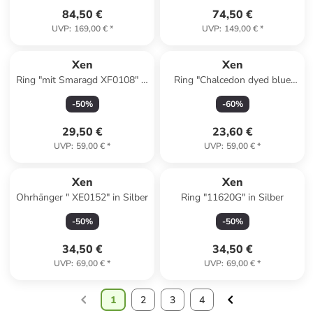
Silber
84,50 €
74,50 €
UVP
:
169,00 €
*
UVP
:
149,00 €
*
Xen
Xen
Ring "mit Smaragd XF0108" in
Ring "Chalcedon dyed blue
Silber
925 Sterlingsilber" in Blau
-
50
%
-
60
%
29,50 €
23,60 €
UVP
:
59,00 €
*
UVP
:
59,00 €
*
Xen
Xen
Ohrhänger " XE0152" in Silber
Ring "11620G" in Silber
-
50
%
-
50
%
34,50 €
34,50 €
UVP
:
69,00 €
*
UVP
:
69,00 €
*
1
2
3
4