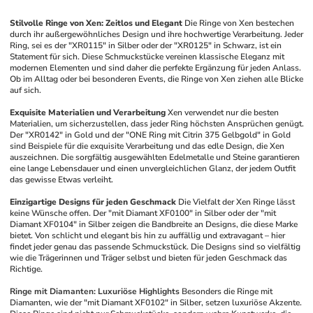
Stilvolle Ringe von Xen: Zeitlos und Elegant
Die Ringe von Xen bestechen 
durch ihr außergewöhnliches Design und ihre hochwertige Verarbeitung. Jeder 
Ring, sei es der "XR0115" in Silber oder der "XR0125" in Schwarz, ist ein 
Statement für sich. Diese Schmuckstücke vereinen klassische Eleganz mit 
modernen Elementen und sind daher die perfekte Ergänzung für jeden Anlass. 
Ob im Alltag oder bei besonderen Events, die Ringe von Xen ziehen alle Blicke 
auf sich.
Exquisite Materialien und Verarbeitung
Xen verwendet nur die besten 
Materialien, um sicherzustellen, dass jeder Ring höchsten Ansprüchen genügt. 
Der "XR0142" in Gold und der "ONE Ring mit Citrin 375 Gelbgold" in Gold 
sind Beispiele für die exquisite Verarbeitung und das edle Design, die Xen 
auszeichnen. Die sorgfältig ausgewählten Edelmetalle und Steine garantieren 
eine lange Lebensdauer und einen unvergleichlichen Glanz, der jedem Outfit 
das gewisse Etwas verleiht.
Einzigartige Designs für jeden Geschmack
Die Vielfalt der Xen Ringe lässt 
keine Wünsche offen. Der "mit Diamant XF0100" in Silber oder der "mit 
Diamant XF0104" in Silber zeigen die Bandbreite an Designs, die diese Marke 
bietet. Von schlicht und elegant bis hin zu auffällig und extravagant – hier 
findet jeder genau das passende Schmuckstück. Die Designs sind so vielfältig 
wie die Trägerinnen und Träger selbst und bieten für jeden Geschmack das 
Richtige.
Ringe mit Diamanten: Luxuriöse Highlights
Besonders die Ringe mit 
Diamanten, wie der "mit Diamant XF0102" in Silber, setzen luxuriöse Akzente. 