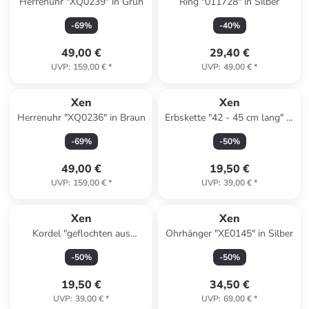
Herrenuhr "XQ0239" in Grün
Ring "011728" in Silber
-
69
%
-
40
%
49,00 €
29,40 €
UVP
:
159,00 €
*
UVP
:
49,00 €
*
Xen
Xen
Herrenuhr "XQ0236" in Braun
Erbskette "42 - 45 cm lang" in
Schwarz
-
69
%
-
50
%
49,00 €
19,50 €
UVP
:
159,00 €
*
UVP
:
39,00 €
*
Xen
Xen
Kordel "geflochten aus
Ohrhänger "XE0145" in Silber
Microfaser braun" in Braun
-
50
%
-
50
%
19,50 €
34,50 €
UVP
:
39,00 €
*
UVP
:
69,00 €
*