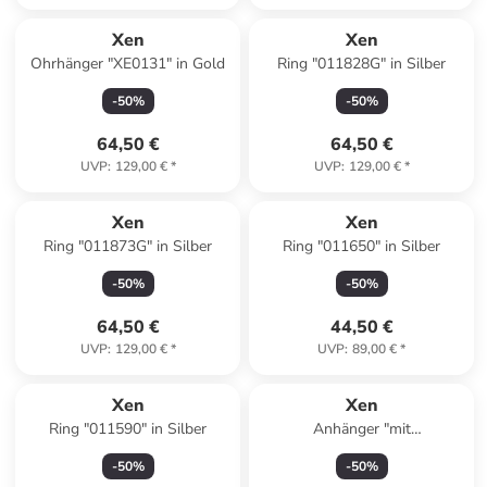
Xen
Xen
Ohrhänger "XE0131" in Gold
Ring "011828G" in Silber
-
50
%
-
50
%
64,50 €
64,50 €
UVP
:
129,00 €
*
UVP
:
129,00 €
*
Xen
Xen
Ring "011873G" in Silber
Ring "011650" in Silber
-
50
%
-
50
%
64,50 €
44,50 €
UVP
:
129,00 €
*
UVP
:
89,00 €
*
Xen
Xen
Ring "011590" in Silber
Anhänger "mit
Süßwasserzuchtperle und 6
-
50
%
-
50
%
Brillanten 0,03 ct. TW/si" in