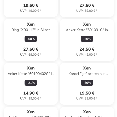
19,60 €
27,60 €
UVP
:
49,00 €
*
UVP
:
69,00 €
*
Xen
Xen
Ring "XR0112" in Silber
Anker Kette "601031G" in
Gold
-
60
%
-
50
%
27,60 €
24,50 €
UVP
:
69,00 €
*
UVP
:
49,00 €
*
Xen
Xen
Anker Kette "60100402G" in
Kordel "geflochten aus
Silber
Microfaser blau" in Blau
-
21
%
-
50
%
14,90 €
19,50 €
UVP
:
19,00 €
*
UVP
:
39,00 €
*
Xen
Xen