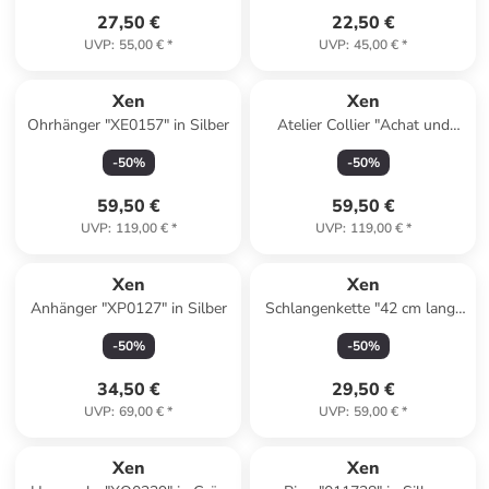
27,50 €
22,50 €
UVP
:
55,00 €
*
UVP
:
45,00 €
*
Xen
Xen
Ohrhänger "XE0157" in Silber
Atelier Collier "Achat und
Süßwasserzuchtperle" in
-
50
%
-
50
%
Silber
59,50 €
59,50 €
UVP
:
119,00 €
*
UVP
:
119,00 €
*
Xen
Xen
Anhänger "XP0127" in Silber
Schlangenkette "42 cm lang"
in Schwarz
-
50
%
-
50
%
34,50 €
29,50 €
UVP
:
69,00 €
*
UVP
:
59,00 €
*
Xen
Xen