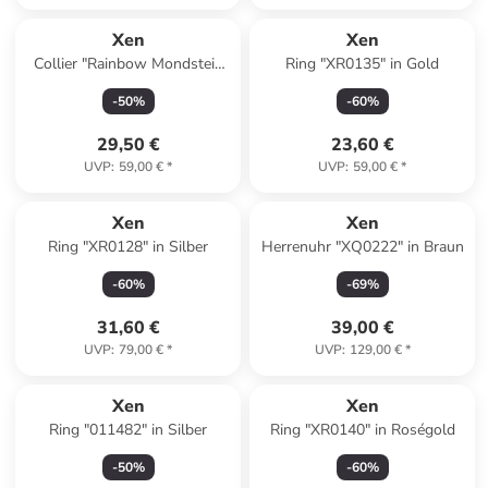
Xen
Xen
Collier "Rainbow Mondstein
Ring "XR0135" in Gold
oval" in Weiß
-
50
%
-
60
%
29,50 €
23,60 €
UVP
:
59,00 €
*
UVP
:
59,00 €
*
Xen
Xen
Ring "XR0128" in Silber
Herrenuhr "XQ0222" in Braun
-
60
%
-
69
%
31,60 €
39,00 €
UVP
:
79,00 €
*
UVP
:
129,00 €
*
Xen
Xen
Ring "011482" in Silber
Ring "XR0140" in Roségold
-
50
%
-
60
%