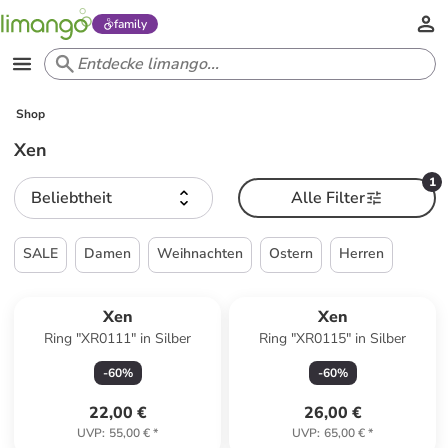
family
Shop
Xen
1
Beliebtheit
Alle Filter
SALE
Damen
Weihnachten
Ostern
Herren
Xen
Xen
Ring "XR0111" in Silber
Ring "XR0115" in Silber
-
60
%
-
60
%
22,00 €
26,00 €
UVP
:
55,00 €
*
UVP
:
65,00 €
*