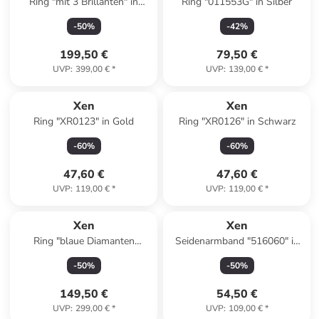
Ring "mit 3 Brillanten" in
Ring "011553G" in Silber
Silber
-
50
%
-
42
%
199,50 €
79,50 €
UVP
:
399,00 €
*
UVP
:
139,00 €
*
Xen
Xen
Ring "XR0123" in Gold
Ring "XR0126" in Schwarz
-
60
%
-
60
%
47,60 €
47,60 €
UVP
:
119,00 €
*
UVP
:
119,00 €
*
Xen
Xen
Ring "blaue Diamanten
Seidenarmband "516060" in
XR0147" in Blau
Grau
-
50
%
-
50
%
149,50 €
54,50 €
UVP
:
299,00 €
*
UVP
:
109,00 €
*