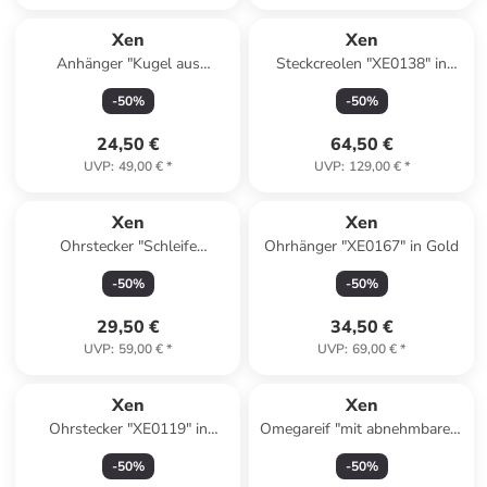
Xen
Xen
Anhänger "Kugel aus
Steckcreolen "XE0138" in
Edelstahl" in Silber
Silber
-
50
%
-
50
%
24,50 €
64,50 €
UVP
:
49,00 €
*
UVP
:
129,00 €
*
Xen
Xen
Ohrstecker "Schleife
Ohrhänger "XE0167" in Gold
rosèvergoldet aus Edelstahl
-
50
%
-
50
%
pol." in Roségold
29,50 €
34,50 €
UVP
:
59,00 €
*
UVP
:
69,00 €
*
Xen
Xen
Ohrstecker "XE0119" in
Omegareif "mit abnehmbarem
Schwarz
Anhänger 42 cm" in Silber
-
50
%
-
50
%