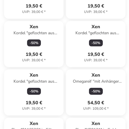
19,50 €
19,50 €
UVP
:
39,00 €
*
UVP
:
39,00 €
*
Xen
Xen
Kordel "geflochten aus
Kordel "geflochten aus
Microfaser lila vergoldet" in
Microfaser hellblau vergoldet"
-
50
%
-
50
%
Lila
in Blau
19,50 €
19,50 €
UVP
:
39,00 €
*
UVP
:
39,00 €
*
Xen
Xen
Kordel "geflochten aus
Omegareif ''mit Anhänger
Microfaser weiß" in Weiß
Swiss Blue Topas'' in Blau
-
50
%
-
50
%
19,50 €
54,50 €
UVP
:
39,00 €
*
UVP
:
109,00 €
*
Xen
Xen