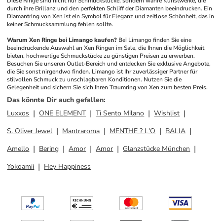
Diese Ringe sind nicht nur Schmuckstücke, sondern wahre Kunstwerke, die 
durch ihre Brillanz und den perfekten Schliff der Diamanten beeindrucken. Ein 
Diamantring von Xen ist ein Symbol für Eleganz und zeitlose Schönheit, das in 
keiner Schmucksammlung fehlen sollte.
Warum Xen Ringe bei Limango kaufen?
Bei Limango finden Sie eine 
beeindruckende Auswahl an Xen Ringen im Sale, die Ihnen die Möglichkeit 
bieten, hochwertige Schmuckstücke zu günstigen Preisen zu erwerben. 
Besuchen Sie unseren Outlet-Bereich und entdecken Sie exklusive Angebote, 
die Sie sonst nirgendwo finden. Limango ist Ihr zuverlässiger Partner für 
stilvollen Schmuck zu unschlagbaren Konditionen. Nutzen Sie die 
Gelegenheit und sichern Sie sich Ihren Traumring von Xen zum besten Preis.
Das könnte Dir auch gefallen
:
Luxxos
ONE ELEMENT
Ti Sento Milano
Wishlist
S. Oliver Jewel
Mantraroma
MENTHE ? L'O
BALIA
Amello
Bering
Amor
Amor
Glanzstücke München
Yokoamii
Hey Happiness