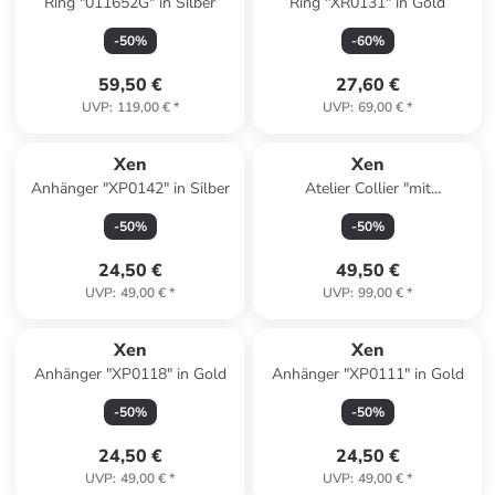
Ring "011652G" in Silber
Ring "XR0131" in Gold
-
50
%
-
60
%
59,50 €
27,60 €
UVP
:
119,00 €
*
UVP
:
69,00 €
*
Xen
Xen
Anhänger "XP0142" in Silber
Atelier Collier "mit
Süßwasserzuchtperle 45 cm"
-
50
%
-
50
%
in Silber
24,50 €
49,50 €
UVP
:
49,00 €
*
UVP
:
99,00 €
*
Xen
Xen
Anhänger "XP0118" in Gold
Anhänger "XP0111" in Gold
-
50
%
-
50
%
24,50 €
24,50 €
UVP
:
49,00 €
*
UVP
:
49,00 €
*