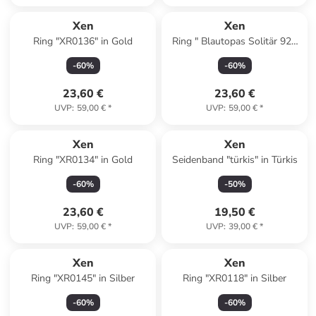
Xen
Xen
Ring "XR0136" in Gold
Ring " Blautopas Solitär 925
Sterlingsilber" in Blau
-
60
%
-
60
%
23,60 €
23,60 €
UVP
:
59,00 €
*
UVP
:
59,00 €
*
Xen
Xen
Ring "XR0134" in Gold
Seidenband "türkis" in Türkis
-
60
%
-
50
%
23,60 €
19,50 €
UVP
:
59,00 €
*
UVP
:
39,00 €
*
Xen
Xen
Ring "XR0145" in Silber
Ring "XR0118" in Silber
-
60
%
-
60
%