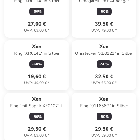
Ring "XR0114" in Silber
Omegareif ''mit Anhänger
Red-Hydrothermalquarz'' in
-
60
%
-
50
%
Silber
27,60 €
39,50 €
UVP
:
69,00 €
*
UVP
:
79,00 €
*
Xen
Xen
Ring "XR0141" in Silber
Ohrstecker "XE0121" in Silber
-
60
%
-
50
%
19,60 €
32,50 €
UVP
:
49,00 €
*
UVP
:
65,00 €
*
Xen
Xen
Ring "mit Saphir XF0107" in
Ring "011656G" in Silber
Silber
-
50
%
-
50
%
29,50 €
29,50 €
UVP
:
59,00 €
*
UVP
:
59,00 €
*