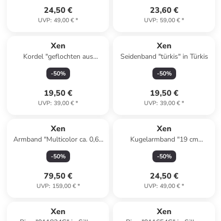
24,50 €
23,60 €
UVP
:
49,00 €
*
UVP
:
59,00 €
*
Xen
Xen
Kordel "geflochten aus
Seidenband "türkis" in Türkis
Microfaser lila rosévergoldet"
-
50
%
-
50
%
in Lila
19,50 €
19,50 €
UVP
:
39,00 €
*
UVP
:
39,00 €
*
Xen
Xen
Armband "Multicolor ca. 0,65
Kugelarmband "19 cm
ct." in Gold
XB0109" in Gold
-
50
%
-
50
%
79,50 €
24,50 €
UVP
:
159,00 €
*
UVP
:
49,00 €
*
Xen
Xen