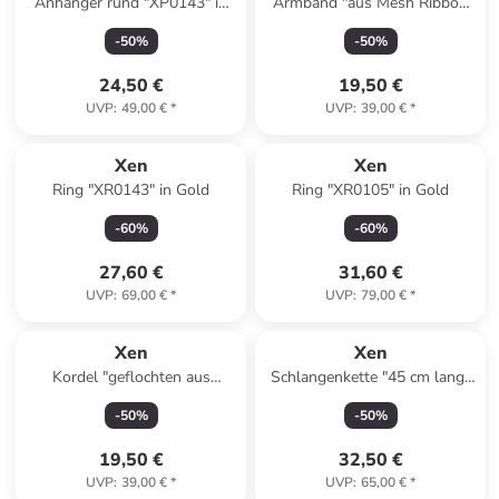
Anhänger rund "XP0143" in
Armband "aus Mesh Ribbon
Gold
und Edelstahl" in Schwarz
-
50
%
-
50
%
24,50 €
19,50 €
UVP
:
49,00 €
*
UVP
:
39,00 €
*
Xen
Xen
Ring "XR0143" in Gold
Ring "XR0105" in Gold
-
60
%
-
60
%
27,60 €
31,60 €
UVP
:
69,00 €
*
UVP
:
79,00 €
*
Xen
Xen
Kordel "geflochten aus
Schlangenkette "45 cm lang"
Microfaser rosa" in Rosa
in Silber
-
50
%
-
50
%
19,50 €
32,50 €
UVP
:
39,00 €
*
UVP
:
65,00 €
*