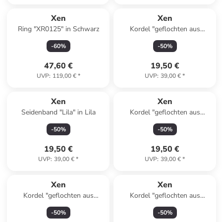
Xen
Xen
Ring "XR0125" in Schwarz
Kordel "geflochten aus
Microfaser braun
-
60
%
-
50
%
rosévergoldet" in Braun
47,60 €
19,50 €
UVP
:
119,00 €
*
UVP
:
39,00 €
*
Xen
Xen
Seidenband "Lila" in Lila
Kordel "geflochten aus
Microfaser blau
-
50
%
-
50
%
rosévergoldet" in Blau
19,50 €
19,50 €
UVP
:
39,00 €
*
UVP
:
39,00 €
*
Xen
Xen
Kordel "geflochten aus
Kordel "geflochten aus
Microfaser grau vergoldet" in
Microfaser rosa
-
50
%
-
50
%
Grau
rosévergoldet" in Rosa