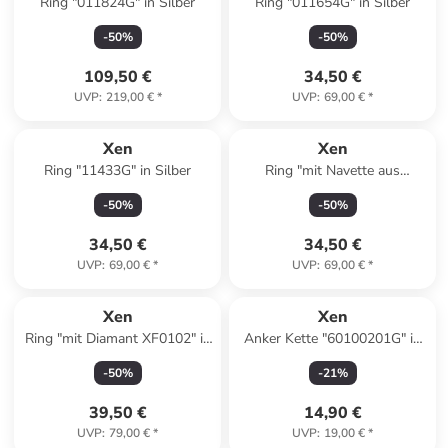
Ring "011824G" in Silber
Ring "011654G" in Silber
-
50
%
-
50
%
109,50 €
34,50 €
UVP
:
219,00 €
*
UVP
:
69,00 €
*
Xen
Xen
Ring "11433G" in Silber
Ring "mit Navette aus
Edelstahl massiv" in Silber
-
50
%
-
50
%
34,50 €
34,50 €
UVP
:
69,00 €
*
UVP
:
69,00 €
*
Xen
Xen
Ring "mit Diamant XF0102" in
Anker Kette "60100201G" in
Silber
Silber
-
50
%
-
21
%
39,50 €
14,90 €
UVP
:
79,00 €
*
UVP
:
19,00 €
*