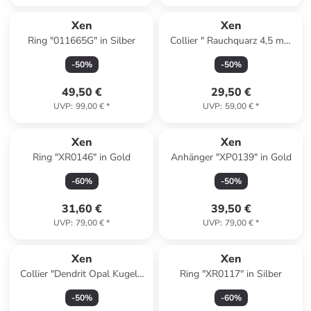
Xen
Xen
Ring "011665G" in Silber
Collier " Rauchquarz 4,5 mm
Kugeln facettiert" in Braun
-
50
%
-
50
%
49,50 €
29,50 €
UVP
:
99,00 €
*
UVP
:
59,00 €
*
Xen
Xen
Ring "XR0146" in Gold
Anhänger "XP0139" in Gold
-
60
%
-
50
%
31,60 €
39,50 €
UVP
:
79,00 €
*
UVP
:
79,00 €
*
Xen
Xen
Collier "Dendrit Opal Kugeln
Ring "XR0117" in Silber
4-4,5 mm" in Weiß
-
50
%
-
60
%