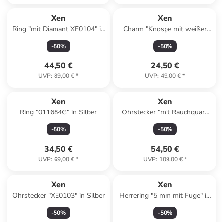
Xen
Xen
Ring "mit Diamant XF0104" in
Charm "Knospe mit weißer
Silber
Kugel vergoldet" in Gold
-
50
%
-
50
%
44,50 €
24,50 €
UVP
:
89,00 €
*
UVP
:
49,00 €
*
Xen
Xen
Ring "011684G" in Silber
Ohrstecker "mit Rauchquarz
rosèvergoldet" in Roségold
-
50
%
-
50
%
34,50 €
54,50 €
UVP
:
69,00 €
*
UVP
:
109,00 €
*
Xen
Xen
Ohrstecker "XE0103" in Silber
Herrering "5 mm mit Fuge" in
Silber
-
50
%
-
50
%