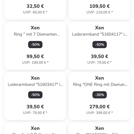
32,50 €
109,50 €
UVP
:
65,00 €
*
UVP
:
219,00 €
*
Xen
Xen
Ring " mit 7 Diamanten
Lederarmband "51604117" in
011617G" in Silber
Türkis
-
50
%
-
50
%
99,50 €
39,50 €
UVP
:
199,00 €
*
UVP
:
79,00 €
*
Xen
Xen
Lederarmband "51603417" in
Ring "ONE Ring mit Diamant
Türkis
0,11 ct. 585 Gelbgold" in Gold
-
50
%
-
30
%
39,50 €
279,00 €
UVP
:
79,00 €
*
UVP
:
399,00 €
*
Xen
Xen