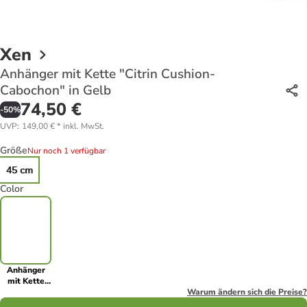
Xen
Anhänger mit Kette "Citrin Cushion-
Cabochon" in Gelb
74,50 €
-
50
%
UVP
:
149,00 €
*
inkl. MwSt.
Größe
Nur noch 1 verfügbar
45 cm
Color
Anhänger
mit Kette
"Citrin
Warum ändern sich die Preise?
Cushion-