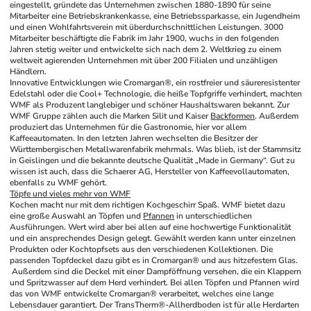
eingestellt, gründete das Unternehmen zwischen 1880-1890 für seine 
Mitarbeiter eine Betriebskrankenkasse, eine Betriebssparkasse, ein Jugendheim 
und einen Wohlfahrtsverein mit überdurchschnittlichen Leistungen. 3000 
Mitarbeiter beschäftigte die Fabrik im Jahr 1900, wuchs in den folgenden 
Jahren stetig weiter und entwickelte sich nach dem 2. Weltkrieg zu einem 
weltweit agierenden Unternehmen mit über 200 Filialen und unzähligen 
Händlern. 
Innovative Entwicklungen wie Cromargan®, ein rostfreier und säureresistenter 
Edelstahl oder die Cool+ Technologie, die heiße Topfgriffe verhindert, machten 
WMF als Produzent langlebiger und schöner Haushaltswaren bekannt. Zur 
WMF Gruppe zählen auch die Marken Silit und Kaiser 
Backformen
. Außerdem 
produziert das Unternehmen für die Gastronomie, hier vor allem 
Kaffeeautomaten. In den letzten Jahren wechselten die Besitzer der 
Württembergischen Metallwarenfabrik mehrmals. Was blieb, ist der Stammsitz 
in Geislingen und die bekannte deutsche Qualität „Made in Germany“. Gut zu 
wissen ist auch, dass die Schaerer AG, Hersteller von Kaffeevollautomaten, 
ebenfalls zu WMF gehört.
Töpfe und vieles mehr von WMF
Kochen macht nur mit dem richtigen Kochgeschirr Spaß. WMF bietet dazu 
eine große Auswahl an Töpfen und 
Pfannen
 in unterschiedlichen 
Ausführungen. Wert wird aber bei allen auf eine hochwertige Funktionalität 
und ein ansprechendes Design gelegt. Gewählt werden kann unter einzelnen 
Produkten oder Kochtopfsets aus den verschiedenen Kollektionen. Die 
passenden Topfdeckel dazu gibt es in Cromargan® und aus hitzefestem Glas.
Außerdem sind die Deckel mit einer Dampföffnung versehen, die ein Klappern 
und Spritzwasser auf dem Herd verhindert. Bei allen Töpfen und Pfannen wird 
das von WMF entwickelte Cromargan® verarbeitet, welches eine lange 
Lebensdauer garantiert. Der TransTherm®-Allherdboden ist für alle Herdarten 