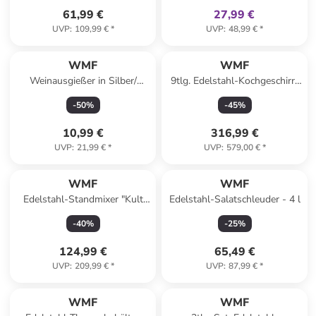
61,99 €
27,99 €
UVP
:
109,99 €
*
UVP
:
48,99 €
*
WMF
WMF
Weinausgießer in Silber/
9tlg. Edelstahl-Kochgeschirr-
Schwarz - (L)4 cm
Set "Function 4"
-
50
%
-
45
%
10,99 €
316,99 €
UVP
:
21,99 €
*
UVP
:
579,00 €
*
WMF
WMF
Edelstahl-Standmixer "Kult
Edelstahl-Salatschleuder - 4 l
Pro" - 1,8 l
-
40
%
-
25
%
124,99 €
65,49 €
UVP
:
209,99 €
*
UVP
:
87,99 €
*
WMF
WMF