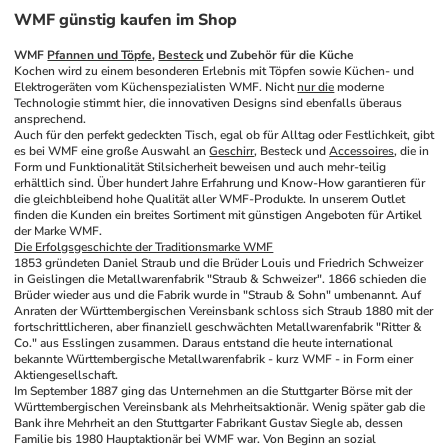
WMF günstig kaufen im Shop
WMF 
Pfannen und Töpfe
, 
Besteck
 und Zubehör für die Küche
Kochen wird zu einem besonderen Erlebnis mit Töpfen sowie Küchen- und 
Elektrogeräten vom Küchenspezialisten WMF. Nicht 
nur die
 moderne 
Technologie stimmt hier, die innovativen Designs sind ebenfalls überaus 
ansprechend. 
Auch für den perfekt gedeckten Tisch, egal ob für Alltag oder Festlichkeit, gibt 
es bei WMF eine große Auswahl an 
Geschirr
, Besteck und 
Accessoires
, die in 
Form und Funktionalität Stilsicherheit beweisen und auch mehr-teilig 
erhältlich sind. Über hundert Jahre Erfahrung und Know-How garantieren für 
die gleichbleibend hohe Qualität aller WMF-Produkte. In unserem Outlet 
finden die Kunden ein breites Sortiment mit günstigen Angeboten für Artikel 
der Marke WMF. 
Die Erfolgsgeschichte der Traditionsmarke WMF
1853 gründeten Daniel Straub und die Brüder Louis und Friedrich Schweizer 
in Geislingen die Metallwarenfabrik "Straub & Schweizer". 1866 schieden die 
Brüder wieder aus und die Fabrik wurde in "Straub & Sohn" umbenannt. Auf 
Anraten der Württembergischen Vereinsbank schloss sich Straub 1880 mit der 
fortschrittlicheren, aber finanziell geschwächten Metallwarenfabrik "Ritter & 
Co." aus Esslingen zusammen. Daraus entstand die heute international 
bekannte Württembergische Metallwarenfabrik - kurz WMF - in Form einer 
Aktiengesellschaft. 
Im September 1887 ging das Unternehmen an die Stuttgarter Börse mit der 
Württembergischen Vereinsbank als Mehrheitsaktionär. Wenig später gab die 
Bank ihre Mehrheit an den Stuttgarter Fabrikant Gustav Siegle ab, dessen 
Familie bis 1980 Hauptaktionär bei WMF war. Von Beginn an sozial 