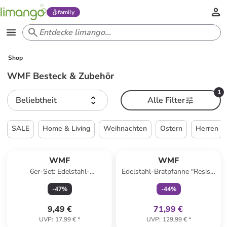
family
Shop
WMF Besteck & Zubehör
1
Beliebtheit
Alle Filter
SALE
Home & Living
Weihnachten
Ostern
Herren
family
exklusiv
WMF
WMF
6er-Set: Edelstahl-
Edelstahl-Bratpfanne "Resist"
Espressolöffel "Nuova" - (L)11
- Ø 28 cm
-
47
%
-
44
%
cm
9,49 €
71,99 €
UVP
:
17,99 €
*
UVP
:
129,99 €
*