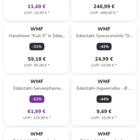
11,49 €
246,99 €
UVP
:
16,99 €
*
UVP
:
499,00 €
*
Reserviert
WMF
WMF
Handmixer "Kult X" in Silber/
Edelstahl-Gewürzmühle "De
Schwarz
Luxe" - (H)14 cm
-
31
%
-
43
%
59,18 €
24,99 €
UVP
:
85,99 €
*
UVP
:
43,99 €
*
family
exklusiv
WMF
WMF
Edelstahl-Servierpfanne
Edelstahl-Ingwerreibe - Ø 9
''Permadur Advance'' - Ø 32
cm
-
52
%
-
44
%
cm
61,99 €
9,49 €
UVP
:
129,99 €
*
UVP
:
16,99 €
*
family
exklusiv
WMF
WMF