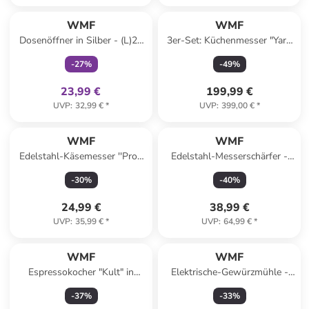
family
exklusiv
WMF
WMF
Dosenöffner in Silber - (L)20
3er-Set: Küchenmesser "Yari"
cm
in Schwarz
-
27
%
-
49
%
23,99 €
199,99 €
UVP
:
32,99 €
*
UVP
:
399,00 €
*
WMF
WMF
Edelstahl-Käsemesser ''Profi
Edelstahl-Messerschärfer -
Plus'' - (L)28 cm
(B)22,5 x (H)9,5 x (T)6,5 cm
-
30
%
-
40
%
24,99 €
38,99 €
UVP
:
35,99 €
*
UVP
:
64,99 €
*
WMF
WMF
Espressokocher "Kult" in
Elektrische-Gewürzmühle -
Silber
(H)21 x Ø 5 cm
-
37
%
-
33
%