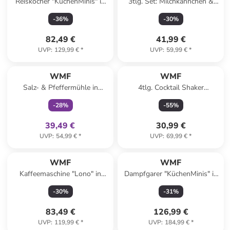
Reiskocher "KüchenMinis" in
3tlg. Set: Milchkännchen &
Silber/ Schwarz - 1 l
Zuckerdose in Weiß
-
36
%
-
30
%
82,49 €
41,99 €
UVP
:
129,99 €
*
UVP
:
59,99 €
*
family
exklusiv
WMF
WMF
Salz- & Pfeffermühle in
4tlg. Cocktail Shaker
Schwarz - (H)42,3 x Ø 8,2 cm
"Clever&More" in Silber
-
28
%
-
55
%
39,49 €
30,99 €
UVP
:
54,99 €
*
UVP
:
69,99 €
*
Reserviert
WMF
WMF
Kaffeemaschine "Lono" in
Dampfgarer "KüchenMinis" in
Silber/ Schwarz - 1,25 l
Silber/ Schwarz
-
30
%
-
31
%
83,49 €
126,99 €
UVP
:
119,99 €
*
UVP
:
184,99 €
*