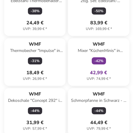
Edelstahl-Thermobehälter
2tlg. Set: Edelstahl-
''My2Go'' - (H)14,5 x Ø 9,5 cm
Servierpfanne - (L)38 x (B)26
-
38
%
-
50
%
cm
24,49 €
83,99 €
UVP
:
39,99 €
*
UVP
:
169,99 €
*
family
exklusiv
WMF
WMF
Thermobecher "Impulse" in
Mixer "KüchenMinis" in
Blau/ Schwarz - 300 ml
Schwarz/ Silber - 300 ml
-
31
%
-
42
%
18,49 €
42,99 €
UVP
:
26,99 €
*
UVP
:
74,99 €
*
WMF
WMF
Dekoschale ''Concept 292'' in
Schmorpfanne in Schwarz - Ø
Silber - Ø 26 cm
28 cm
-
44
%
-
44
%
31,99 €
44,49 €
UVP
:
57,99 €
*
UVP
:
79,99 €
*