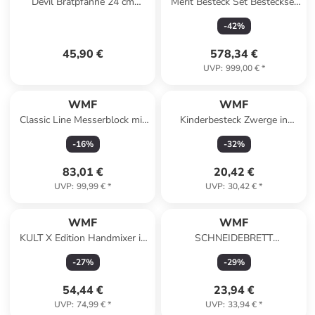
Devil Bratpfanne 24 cm
Merit Besteck Set Besteckset
Edelstahlpfanne
12 Personen in Silber
-
42
%
Antihaftbeschichtet alle
Herdarten
45,90 €
578,34 €
UVP
:
999,00 €
*
WMF
WMF
Classic Line Messerblock mit
Kinderbesteck Zwerge in
Messerset in Schwarz
Silber
-
16
%
-
32
%
83,01 €
20,42 €
UVP
:
99,99 €
*
UVP
:
30,42 €
*
WMF
WMF
KULT X Edition Handmixer in
SCHNEIDEBRETT
Schwarz
Tranchierbrett in Schwarz
-
27
%
-
29
%
54,44 €
23,94 €
UVP
:
74,99 €
*
UVP
:
33,94 €
*