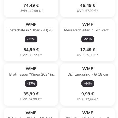
74,49 €
45,49 €
UVP
:
119,99 €
*
UVP
:
67,99 €
*
Reserviert
WMF
WMF
Obstschale in Silber - (H)26 x
Messerschleifer in Schwarz -
Ø 19 cm
(L)36 cm
-
35
%
-
51
%
54,99 €
17,49 €
UVP
:
85,72 €
*
UVP
:
35,99 €
*
WMF
WMF
Brotmesser ''Kineo 263'' in
Dichtungsring - Ø 18 cm
Schwarz - (L)33 cm
-
37
%
-
44
%
35,99 €
9,99 €
UVP
:
57,99 €
*
UVP
:
17,99 €
*
WMF
WMF