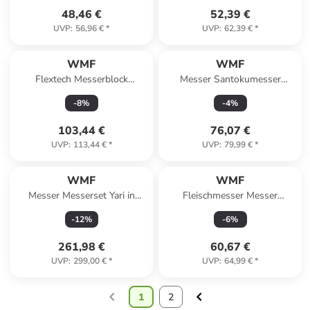
48,46 €
52,39 €
UVP
:
56,96 €
*
UVP
:
62,39 €
*
WMF
WMF
Flextech Messerblock
Messer Santokumesser
Unbestückt Edelstahl in Silber
Spitzenklasse Plus in Schwarz
-
8
%
-
4
%
103,44 €
76,07 €
UVP
:
113,44 €
*
UVP
:
79,99 €
*
WMF
WMF
Messer Messerset Yari in
Fleischmesser Messer
Schwarz
Spitzenklasse Plus in Schwarz
-
12
%
-
6
%
261,98 €
60,67 €
UVP
:
299,00 €
*
UVP
:
64,99 €
*
1
2