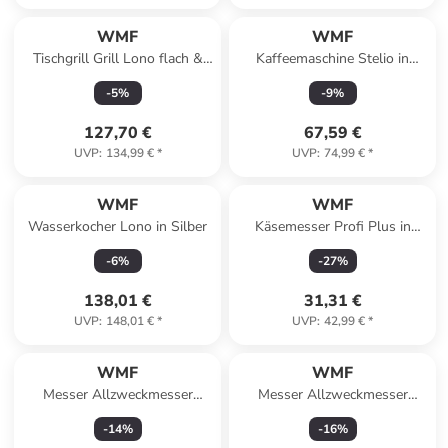
WMF
WMF
Tischgrill Grill Lono flach &
Kaffeemaschine Stelio in
gerippt in Silber
Silber
-
5
%
-
9
%
127,70 €
67,59 €
UVP
:
134,99 €
*
UVP
:
74,99 €
*
WMF
WMF
Wasserkocher Lono in Silber
Käsemesser Profi Plus in
Silber
-
6
%
-
27
%
138,01 €
31,31 €
UVP
:
148,01 €
*
UVP
:
42,99 €
*
WMF
WMF
Messer Allzweckmesser
Messer Allzweckmesser
Spitzenklasse Plus in Schwarz
Spitzenklasse Plus in Schwarz
-
14
%
-
16
%