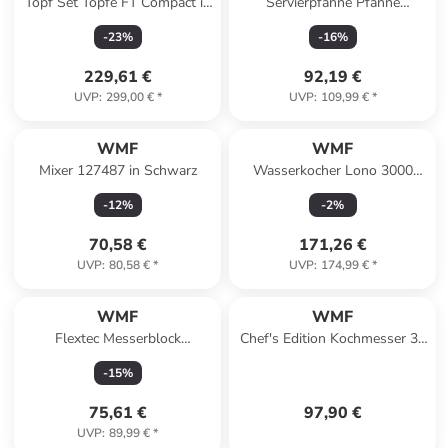
Topf Set Töpfe FT Compact in
Servierpfanne Pfanne
Rot
Permadur Pro in Silber
-
23
%
-
16
%
229,61 €
92,19 €
UVP
:
299,00 €
*
UVP
:
109,99 €
*
WMF
WMF
Mixer 127487 in Schwarz
Wasserkocher Lono 3000
Watt in Transparent
-
12
%
-
2
%
70,58 €
171,26 €
UVP
:
80,58 €
*
UVP
:
174,99 €
*
WMF
WMF
Flextec Messerblock
Chef's Edition Kochmesser 32
Unbestückt in Schwarz
cm, Küchenmesser
-
15
%
geschmiedet Klinge 20 cm
75,61 €
97,90 €
UVP
:
89,99 €
*