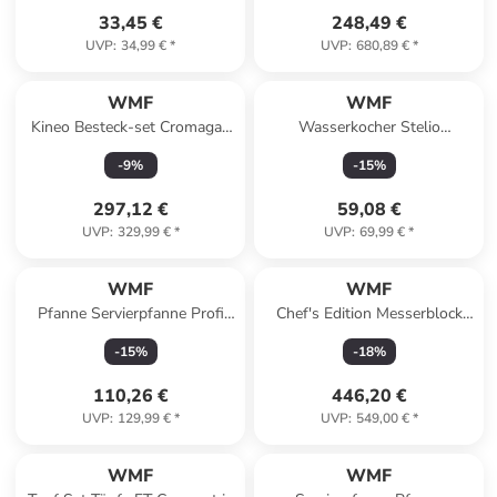
33,45 €
248,49 €
UVP
:
34,99 €
*
UVP
:
680,89 €
*
WMF
WMF
Kineo Besteck-set Cromagan
Wasserkocher Stelio
Protect in Silber
Wasserstandsanzeige 2400
-
9
%
-
15
%
Watt Edelstahl in Silber
297,12 €
59,08 €
UVP
:
329,99 €
*
UVP
:
69,99 €
*
WMF
WMF
Pfanne Servierpfanne Profi
Chef's Edition Messerblock
Resist in Silber
mit Messerset in Silber
-
15
%
-
18
%
110,26 €
446,20 €
UVP
:
129,99 €
*
UVP
:
549,00 €
*
WMF
WMF