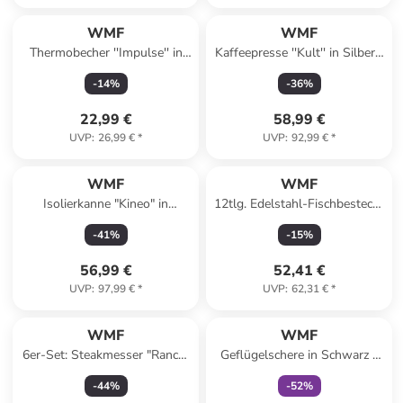
WMF
WMF
Thermobecher ''Impulse'' in
Kaffeepresse ''Kult'' in Silber -
Anthrazit - 300 ml
1 l
-
14
%
-
36
%
22,99 €
58,99 €
UVP
:
26,99 €
*
UVP
:
92,99 €
*
WMF
WMF
Isolierkanne "Kineo" in
12tlg. Edelstahl-Fischbesteck-
Anthrazit - 1 l
Set ''Nuova 233''
-
41
%
-
15
%
56,99 €
52,41 €
UVP
:
97,99 €
*
UVP
:
62,31 €
*
family
exklusiv
WMF
WMF
6er-Set: Steakmesser "Ranch"
Geflügelschere in Schwarz -
in Hellbraun - (L)24 cm
(L)24,5 cm
-
44
%
-
52
%