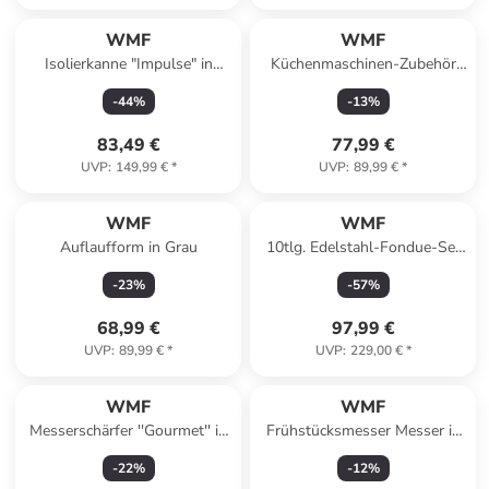
WMF
WMF
Isolierkanne "Impulse" in
Küchenmaschinen-Zubehör
Kupfer - 1 l
"Profi Plus - Tagliatelle-
-
44
%
-
13
%
Schneider"
83,49 €
77,99 €
UVP
:
149,99 €
*
UVP
:
89,99 €
*
WMF
WMF
Auflaufform in Grau
10tlg. Edelstahl-Fondue-Set
"Party Allegro"
-
23
%
-
57
%
68,99 €
97,99 €
UVP
:
89,99 €
*
UVP
:
229,00 €
*
WMF
WMF
Messerschärfer ''Gourmet'' in
Frühstücksmesser Messer in
Silber - (L)36 cm
Grün
-
22
%
-
12
%