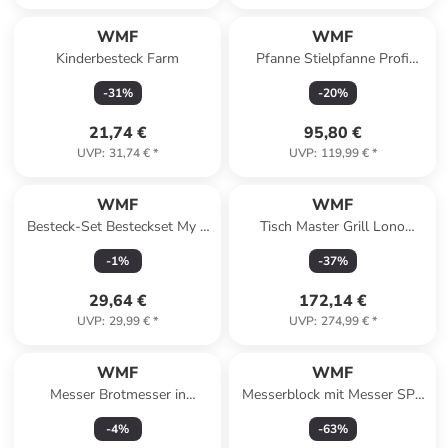
WMF
WMF
Kinderbesteck Farm
Pfanne Stielpfanne Profi
Resist in Schwarz
-
31
%
-
20
%
21,74 €
95,80 €
UVP
:
31,74 €
*
UVP
:
119,99 €
*
WMF
WMF
Besteck-Set Besteckset My 2
Tisch Master Grill Lono
Go in Silber
Cromargan mit Zubehör in
-
1
%
-
37
%
Silber
29,64 €
172,14 €
UVP
:
29,99 €
*
UVP
:
274,99 €
*
WMF
WMF
Messer Brotmesser in
Messerblock mit Messer SPK
Schwarz
in Braun
-
4
%
-
63
%