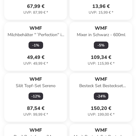
67,99 €
13,96 €
UVP
:
87,99 €
*
UVP
:
15,99 €
*
WMF
WMF
Milchbehälter ''´Perfection'' in
Mixer in Schwarz - 600ml
Silber - 1 l
-
1
%
-
5
%
49,49 €
109,34 €
UVP
:
49,99 €
*
UVP
:
115,99 €
*
WMF
WMF
Silit Topf-Set Sereno
Besteck Set Besteckset
Boston in Silber
-
12
%
-
24
%
87,54 €
150,20 €
UVP
:
99,99 €
*
UVP
:
199,00 €
*
WMF
WMF