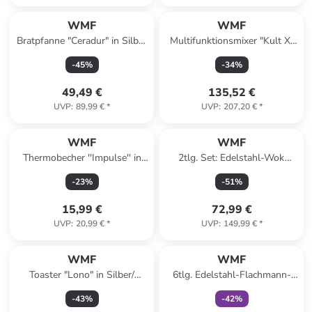
WMF
WMF
Bratpfanne "Ceradur" in Silber
Multifunktionsmixer "Kult X"
- Ø 28 cm
in Silber/ Schwarz
-
45
%
-
34
%
49,49 €
135,52 €
UVP
:
89,99 €
*
UVP
:
207,20 €
*
WMF
WMF
Thermobecher ''Impulse'' in
2tlg. Set: Edelstahl-Wok
Silber - 300 ml
"Macao" - Ø 36 cm
-
23
%
-
51
%
15,99 €
72,99 €
UVP
:
20,99 €
*
UVP
:
149,99 €
*
family
exklusiv
WMF
WMF
Toaster "Lono" in Silber/
6tlg. Edelstahl-Flachmann-
Schwarz
Set "Manhattan"
-
43
%
-
42
%