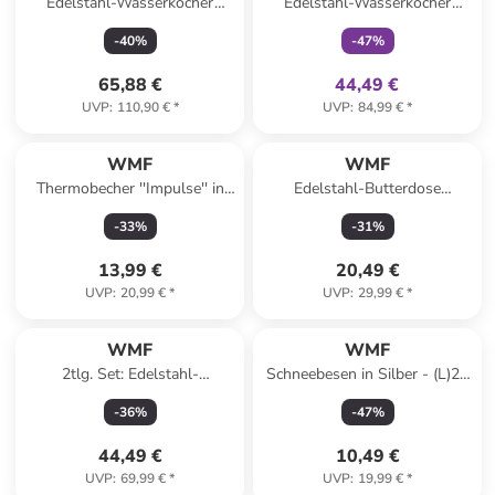
Edelstahl-Wasserkocher
Edelstahl-Wasserkocher
"KüchenMinis" - 800 ml
"Stelio" - 1,7 l
-
40
%
-
47
%
65,88 €
44,49 €
UVP
:
110,90 €
*
UVP
:
84,99 €
*
WMF
WMF
Thermobecher ''Impulse'' in
Edelstahl-Butterdose
Braun - 350 ml
''Wagenfeld'' - (B)22 x (H)5 x
-
33
%
-
31
%
(T)11 cm
13,99 €
20,49 €
UVP
:
20,99 €
*
UVP
:
29,99 €
*
WMF
WMF
2tlg. Set: Edelstahl-
Schneebesen in Silber - (L)20
Spargelkochtopf - 4,5 l
cm
-
36
%
-
47
%
44,49 €
10,49 €
UVP
:
69,99 €
*
UVP
:
19,99 €
*