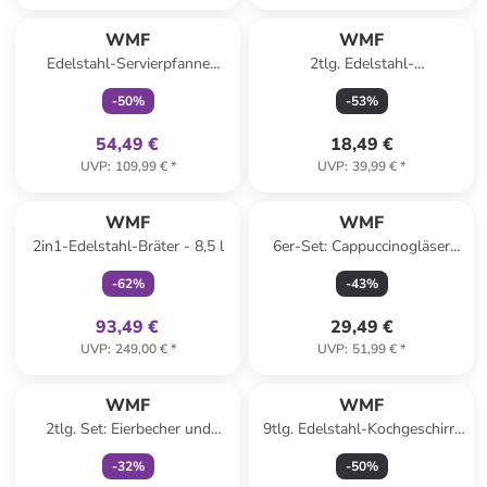
family
exklusiv
WMF
WMF
Edelstahl-Servierpfanne
2tlg. Edelstahl-
"Durado" - Ø 28 cm
Dampgareinsatz-Set - Ø 22
-
50
%
-
53
%
cm
54,49 €
18,49 €
UVP
:
109,99 €
*
UVP
:
39,99 €
*
family
exklusiv
WMF
WMF
2in1-Edelstahl-Bräter - 8,5 l
6er-Set: Cappuccinogläser
"Kult" in Transparent - 250 ml
-
62
%
-
43
%
93,49 €
29,49 €
UVP
:
249,00 €
*
UVP
:
51,99 €
*
family
exklusiv
WMF
WMF
2tlg. Set: Eierbecher und
9tlg. Edelstahl-Kochgeschirr-
Löffel "Minions" in Blau/ Gelb
Set "Copact Cuisine"
-
32
%
-
50
%