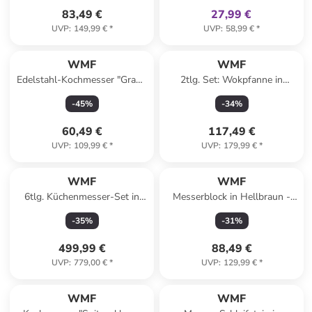
83,49 €
27,99 €
UVP
:
149,99 €
*
UVP
:
58,99 €
*
WMF
WMF
Edelstahl-Kochmesser "Grand
2tlg. Set: Wokpfanne in
Gourmet" - (L)33,5 cm
Schwarz - Ø 30 cm
-
45
%
-
34
%
60,49 €
117,49 €
UVP
:
109,99 €
*
UVP
:
179,99 €
*
WMF
WMF
6tlg. Küchenmesser-Set in
Messerblock in Hellbraun -
Hellbraun/ Silber
(B)19,3 x (H)23,7 x (T)11,9 cm
-
35
%
-
31
%
499,99 €
88,49 €
UVP
:
779,00 €
*
UVP
:
129,99 €
*
WMF
WMF