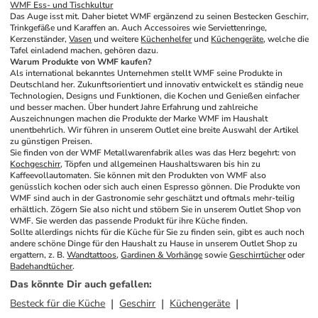
WMF Ess- und Tischkultur
Das Auge isst mit. Daher bietet WMF ergänzend zu seinen Bestecken Geschirr, 
Trinkgefäße und Karaffen an. Auch Accessoires wie Serviettenringe, 
Kerzenständer, 
Vasen
 und weitere 
Küchenhelfer
 und 
Küchengeräte
, welche die 
Tafel einladend machen, gehören dazu.
Warum Produkte von WMF kaufen?
Als international bekanntes Unternehmen stellt WMF seine Produkte in 
Deutschland her. Zukunftsorientiert und innovativ entwickelt es ständig neue 
Technologien, Designs und Funktionen, die Kochen und Genießen einfacher 
und besser machen. Über hundert Jahre Erfahrung und zahlreiche 
Auszeichnungen machen die Produkte der Marke WMF im Haushalt 
unentbehrlich. Wir führen in unserem Outlet eine breite Auswahl der Artikel 
zu günstigen Preisen. 
Sie finden von der WMF Metallwarenfabrik alles was das Herz begehrt: von 
Kochgeschirr
, Töpfen und allgemeinen Haushaltswaren bis hin zu 
Kaffeevollautomaten. Sie können mit den Produkten von WMF also 
genüsslich kochen oder sich auch einen Espresso gönnen. Die Produkte von 
WMF sind auch in der Gastronomie sehr geschätzt und oftmals mehr-teilig 
erhältlich. Zögern Sie also nicht und stöbern Sie in unserem Outlet Shop von 
WMF. Sie werden das passende Produkt für ihre Küche finden. 
Sollte allerdings nichts für die Küche für Sie zu finden sein, gibt es auch noch 
andere schöne Dinge für den Haushalt zu Hause in unserem Outlet Shop zu 
ergattern, z. B. 
Wandtattoos
, 
Gardinen & Vorhänge
 sowie 
Geschirrtücher
 oder 
Badehandtücher
.
Das könnte Dir auch gefallen
:
Besteck für die Küche
Geschirr
Küchengeräte