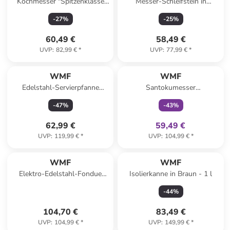
Kochmesser "Spitzenklasse
Messer-Schleifstein in
Plus" in Schwarz - (L)15 cm
Hellblau - (B)22,9 x (H)3,8 x
-
27
%
-
25
%
(T)8 cm
60,49 €
58,49 €
UVP
:
82,99 €
*
UVP
:
77,99 €
*
family
exklusiv
WMF
WMF
Edelstahl-Servierpfanne
Santokumesser
''Permadur Advance'' - Ø 28
''Grandgourmet'' in Silber -
-
47
%
-
43
%
cm
(L)32 cm
62,99 €
59,49 €
UVP
:
119,99 €
*
UVP
:
104,99 €
*
WMF
WMF
Elektro-Edelstahl-Fondue
Isolierkanne in Braun - 1 l
"Lono" - 1,5 l
-
44
%
104,70 €
83,49 €
UVP
:
104,99 €
*
UVP
:
149,99 €
*