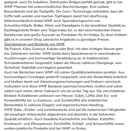
geeignet, auch für Induktion. Damit jedes Bratgut perfekt gelingt, gibt es bei 
WMF Pfannen mit unterschiedlichen Beschichtungen. Eine weitere 
Besonderheit sind die Topfgriffe. Die Cool+ Technologie verhindert, dass die 
Griffe heiß werden und machen Topflappen damit fast überflüssig. 
Selbstverständlich bietet WMF auch Spezialkochgeschirr wie 
Schnellkochtöpfe, Bräter, Woks und Dampfgarer in der bewährten Qualität an. 
Backbegeisterte finden vom Teigschaber bis zu den verschiedensten Kaiser 
Backformen eine große Auswahl an Produkten für ihr Hobby. Zu allen Artikeln 
gibt es in unserem Shop zahlreiche Angebote zu günstigen Preisen.
Spezialmesser und Bestecke von WMF
Ob Fleisch, Käse, Gemüse, Kräuter oder Brot, mit dem richtigen Messer geht 
das Zerkleinern leichter. WMF bietet diese Spezialmesser in verschiedenen 
Ausführungen und hochwertiger Verarbeitung an. In traditionellem 
Schmiedeverfahren hergestellt, haben die Messer nahtlose Übergänge, was 
Sicherheit, Stabilität und Hygiene garantiert. 
Auch bei Bestecken kann WMF mit seinen Qualitätsmerkmalen punkten. Aus 
hochwertigem Cromargan protect® hergestellt, sind alle Besteckteile kratzfest 
und bleiben damit von Abnutzungserscheinungen und Kratzern verschont. 
Außerdem sind diese WMF Bestecke spülmaschinenfest, rostfrei und sehen 
selbst nach vielen Jahren Gebrauch wie am ersten Tag aus. Die verschiedenen 
Besteck-Kollektionen umfassen von Messer, Gabel, Löffel über Eis- und 
Kompottlöffel bis zu Espresso- und Zuckerlöffel alle erdenklichen 
Besteckteile in zeitloser Eleganz und ergonomischem Handling. 
WMF Baby-, Kinder- und Juniorbestecke sind auf die motorischen Fähigkeiten 
der jeweiligen Altersstufen abgestimmt und ebenfalls in der bekannten 
Qualität erhältlich. Auch bewährte Küchenhelfer wie Reiben, Kartoffel-, 
Knoblauch- und Zitruspressen, Kochlöffel, Schöpf- und Schaumlöffel sowie 
weitere praktische Produkte sind bei WMF zu finden.