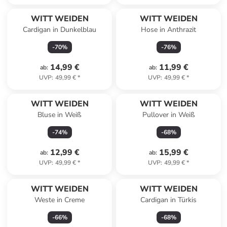
WITT WEIDEN
WITT WEIDEN
Cardigan in Dunkelblau
Hose in Anthrazit
-
70
%
-
76
%
14,99 €
11,99 €
ab
:
ab
:
UVP
:
49,99 €
*
UVP
:
49,99 €
*
WITT WEIDEN
WITT WEIDEN
Bluse in Weiß
Pullover in Weiß
-
74
%
-
68
%
12,99 €
15,99 €
ab
:
ab
:
UVP
:
49,99 €
*
UVP
:
49,99 €
*
WITT WEIDEN
WITT WEIDEN
Weste in Creme
Cardigan in Türkis
-
66
%
-
68
%