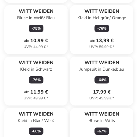
WITT WEIDEN
WITT WEIDEN
Bluse in Weiß/ Blau
Kleid in Hellgrün/ Orange
-
75
%
-
76
%
10,99 €
13,99 €
ab
:
ab
:
UVP
:
44,99 €
*
UVP
:
59,99 €
*
WITT WEIDEN
WITT WEIDEN
Kleid in Schwarz
Jumpsuit in Dunkelblau
-
76
%
-
64
%
11,99 €
17,99 €
ab
:
UVP
:
49,99 €
*
UVP
:
49,99 €
*
Reserviert
WITT WEIDEN
WITT WEIDEN
Kleid in Blau/ Weiß
Bluse in Weiß
-
66
%
-
67
%