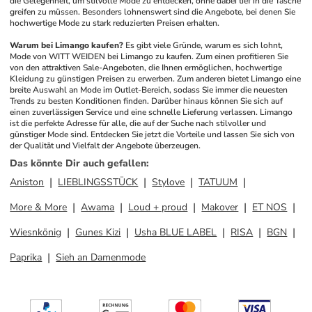
die Gelegenheit, um stilvolle Mode zu entdecken, ohne dabei tief in die Tasche 
greifen zu müssen. Besonders lohnenswert sind die Angebote, bei denen Sie 
hochwertige Mode zu stark reduzierten Preisen erhalten.
Warum bei Limango kaufen?
Es gibt viele Gründe, warum es sich lohnt, 
Mode von WITT WEIDEN bei Limango zu kaufen. Zum einen profitieren Sie 
von den attraktiven Sale-Angeboten, die Ihnen ermöglichen, hochwertige 
Kleidung zu günstigen Preisen zu erwerben. Zum anderen bietet Limango eine 
breite Auswahl an Mode im Outlet-Bereich, sodass Sie immer die neuesten 
Trends zu besten Konditionen finden. Darüber hinaus können Sie sich auf 
einen zuverlässigen Service und eine schnelle Lieferung verlassen. Limango 
ist die perfekte Adresse für alle, die auf der Suche nach stilvoller und 
günstiger Mode sind. Entdecken Sie jetzt die Vorteile und lassen Sie sich von 
der Qualität und Vielfalt der Angebote überzeugen.
Das könnte Dir auch gefallen
:
Aniston
LIEBLINGSSTÜCK
Stylove
TATUUM
More & More
Awama
Loud + proud
Makover
ET NOS
Wiesnkönig
Gunes Kizi
Usha BLUE LABEL
RISA
BGN
Paprika
Sieh an Damenmode