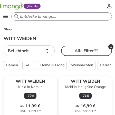
family
Shop
WITT WEIDEN
1
Beliebtheit
Alle Filter
Damen
SALE
Home & Living
Weihnachten
Herren
WITT WEIDEN
WITT WEIDEN
Kleid in Koralle
Kleid in Hellgrün/ Orange
-
70
%
-
71
%
11,99 €
16,99 €
ab
:
ab
:
UVP
:
39,99 €
*
UVP
:
59,99 €
*