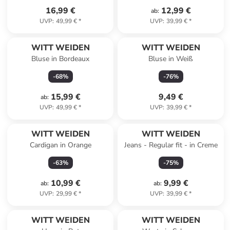
16,99 €
12,99 €
ab
:
UVP
:
49,99 €
*
UVP
:
39,99 €
*
WITT WEIDEN
WITT WEIDEN
Bluse in Bordeaux
Bluse in Weiß
-
68
%
-
76
%
15,99 €
9,49 €
ab
:
UVP
:
49,99 €
*
UVP
:
39,99 €
*
WITT WEIDEN
WITT WEIDEN
Cardigan in Orange
Jeans - Regular fit - in Creme
-
63
%
-
75
%
10,99 €
9,99 €
ab
:
ab
:
UVP
:
29,99 €
*
UVP
:
39,99 €
*
WITT WEIDEN
WITT WEIDEN