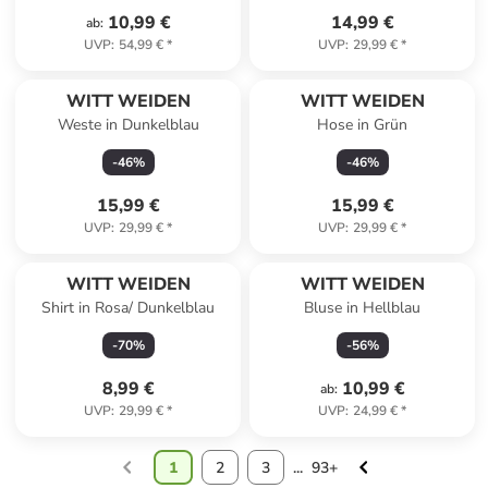
10,99 €
14,99 €
ab
:
UVP
:
54,99 €
*
UVP
:
29,99 €
*
WITT WEIDEN
WITT WEIDEN
Weste in Dunkelblau
Hose in Grün
-
46
%
-
46
%
15,99 €
15,99 €
UVP
:
29,99 €
*
UVP
:
29,99 €
*
WITT WEIDEN
WITT WEIDEN
Shirt in Rosa/ Dunkelblau
Bluse in Hellblau
-
70
%
-
56
%
8,99 €
10,99 €
ab
:
UVP
:
29,99 €
*
UVP
:
24,99 €
*
1
2
3
...
93+