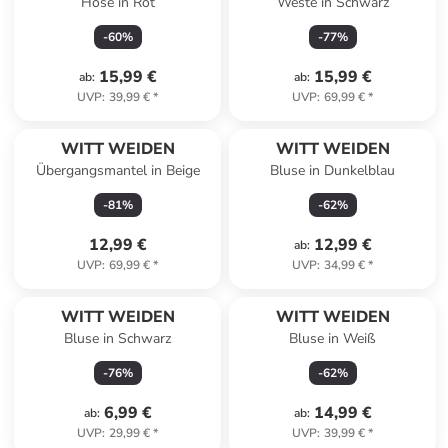
Hose in Rot
Weste in Schwarz
-
60
%
-
77
%
15,99 €
15,99 €
ab
:
ab
:
UVP
:
39,99 €
*
UVP
:
69,99 €
*
WITT WEIDEN
WITT WEIDEN
Übergangsmantel in Beige
Bluse in Dunkelblau
-
81
%
-
62
%
12,99 €
12,99 €
ab
:
UVP
:
69,99 €
*
UVP
:
34,99 €
*
WITT WEIDEN
WITT WEIDEN
Bluse in Schwarz
Bluse in Weiß
-
76
%
-
62
%
6,99 €
14,99 €
ab
:
ab
:
UVP
:
29,99 €
*
UVP
:
39,99 €
*