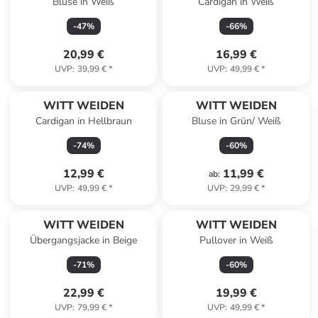
Bluse in Weiß
Cardigan in Weiß
-
47
%
-
66
%
20,99 €
16,99 €
UVP
:
39,99 €
*
UVP
:
49,99 €
*
WITT WEIDEN
WITT WEIDEN
Cardigan in Hellbraun
Bluse in Grün/ Weiß
-
74
%
-
60
%
12,99 €
11,99 €
ab
:
UVP
:
49,99 €
*
UVP
:
29,99 €
*
WITT WEIDEN
WITT WEIDEN
Übergangsjacke in Beige
Pullover in Weiß
-
71
%
-
60
%
22,99 €
19,99 €
UVP
:
79,99 €
*
UVP
:
49,99 €
*