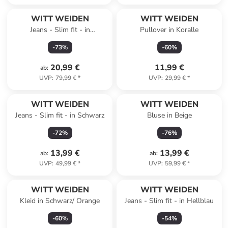
WITT WEIDEN
WITT WEIDEN
Jeans - Slim fit - in
Pullover in Koralle
Dunkelblau
-
73
%
-
60
%
20,99 €
11,99 €
ab
:
UVP
:
79,99 €
*
UVP
:
29,99 €
*
WITT WEIDEN
WITT WEIDEN
Jeans - Slim fit - in Schwarz
Bluse in Beige
-
72
%
-
76
%
13,99 €
13,99 €
ab
:
ab
:
UVP
:
49,99 €
*
UVP
:
59,99 €
*
WITT WEIDEN
WITT WEIDEN
Kleid in Schwarz/ Orange
Jeans - Slim fit - in Hellblau
-
60
%
-
54
%