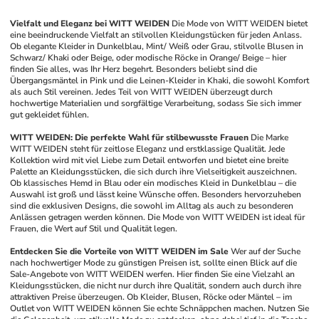
Vielfalt und Eleganz bei WITT WEIDEN
Die Mode von WITT WEIDEN bietet 
eine beeindruckende Vielfalt an stilvollen Kleidungstücken für jeden Anlass. 
Ob elegante Kleider in Dunkelblau, Mint/ Weiß oder Grau, stilvolle Blusen in 
Schwarz/ Khaki oder Beige, oder modische Röcke in Orange/ Beige – hier 
finden Sie alles, was Ihr Herz begehrt. Besonders beliebt sind die 
Übergangsmäntel in Pink und die Leinen-Kleider in Khaki, die sowohl Komfort 
als auch Stil vereinen. Jedes Teil von WITT WEIDEN überzeugt durch 
hochwertige Materialien und sorgfältige Verarbeitung, sodass Sie sich immer 
gut gekleidet fühlen.
WITT WEIDEN: Die perfekte Wahl für stilbewusste Frauen
Die Marke 
WITT WEIDEN steht für zeitlose Eleganz und erstklassige Qualität. Jede 
Kollektion wird mit viel Liebe zum Detail entworfen und bietet eine breite 
Palette an Kleidungsstücken, die sich durch ihre Vielseitigkeit auszeichnen. 
Ob klassisches Hemd in Blau oder ein modisches Kleid in Dunkelblau – die 
Auswahl ist groß und lässt keine Wünsche offen. Besonders hervorzuheben 
sind die exklusiven Designs, die sowohl im Alltag als auch zu besonderen 
Anlässen getragen werden können. Die Mode von WITT WEIDEN ist ideal für 
Frauen, die Wert auf Stil und Qualität legen.
Entdecken Sie die Vorteile von WITT WEIDEN im Sale
Wer auf der Suche 
nach hochwertiger Mode zu günstigen Preisen ist, sollte einen Blick auf die 
Sale-Angebote von WITT WEIDEN werfen. Hier finden Sie eine Vielzahl an 
Kleidungsstücken, die nicht nur durch ihre Qualität, sondern auch durch ihre 
attraktiven Preise überzeugen. Ob Kleider, Blusen, Röcke oder Mäntel – im 
Outlet von WITT WEIDEN können Sie echte Schnäppchen machen. Nutzen Sie 