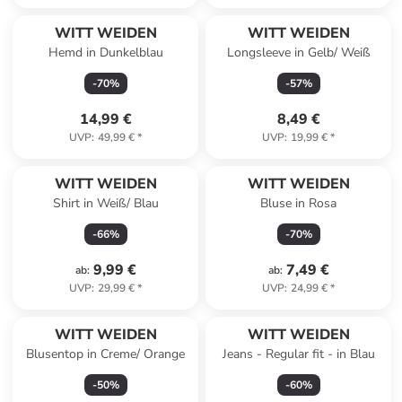
WITT WEIDEN
WITT WEIDEN
Hemd in Dunkelblau
Longsleeve in Gelb/ Weiß
-
70
%
-
57
%
14,99 €
8,49 €
UVP
:
49,99 €
*
UVP
:
19,99 €
*
WITT WEIDEN
WITT WEIDEN
Shirt in Weiß/ Blau
Bluse in Rosa
-
66
%
-
70
%
9,99 €
7,49 €
ab
:
ab
:
UVP
:
29,99 €
*
UVP
:
24,99 €
*
WITT WEIDEN
WITT WEIDEN
Blusentop in Creme/ Orange
Jeans - Regular fit - in Blau
-
50
%
-
60
%