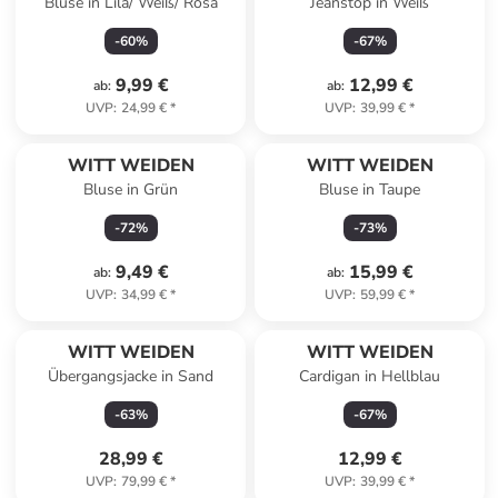
Bluse in Lila/ Weiß/ Rosa
Jeanstop in Weiß
-
60
%
-
67
%
9,99 €
12,99 €
ab
:
ab
:
UVP
:
24,99 €
*
UVP
:
39,99 €
*
WITT WEIDEN
WITT WEIDEN
Bluse in Grün
Bluse in Taupe
-
72
%
-
73
%
9,49 €
15,99 €
ab
:
ab
:
UVP
:
34,99 €
*
UVP
:
59,99 €
*
WITT WEIDEN
WITT WEIDEN
Übergangsjacke in Sand
Cardigan in Hellblau
-
63
%
-
67
%
28,99 €
12,99 €
UVP
:
79,99 €
*
UVP
:
39,99 €
*