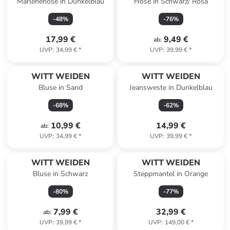
Marlenehose in Dunkelblau
Hose in Schwarz/ Rosa
-
48
%
-
76
%
17,99 €
9,49 €
ab
:
UVP
:
34,99 €
*
UVP
:
39,99 €
*
WITT WEIDEN
WITT WEIDEN
Bluse in Sand
Jeansweste in Dunkelblau
-
68
%
-
62
%
10,99 €
14,99 €
ab
:
UVP
:
34,99 €
*
UVP
:
39,99 €
*
WITT WEIDEN
WITT WEIDEN
Bluse in Schwarz
Steppmantel in Orange
-
80
%
-
77
%
7,99 €
32,99 €
ab
:
UVP
:
39,99 €
*
UVP
:
149,00 €
*