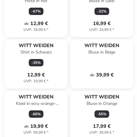
Hose in Rot
Bluse in Gelb
-
67
%
-
32
%
12,99 €
16,99 €
ab
:
UVP
:
39,99 €
*
UVP
:
24,99 €
*
WITT WEIDEN
WITT WEIDEN
Shirt in Schwarz
Bluse in Beige
-
35
%
12,99 €
39,99 €
ab
:
UVP
:
19,99 €
*
WITT WEIDEN
WITT WEIDEN
Kleid in ecru-orange-
Bluse in Orange
gemustert
-
66
%
-
55
%
19,99 €
17,99 €
ab
:
UVP
:
59,99 €
*
UVP
:
39,99 €
*