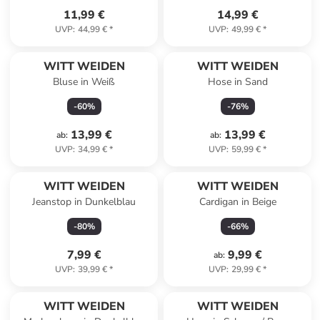
11,99 €
14,99 €
UVP
:
44,99 €
*
UVP
:
49,99 €
*
WITT WEIDEN
WITT WEIDEN
Bluse in Weiß
Hose in Sand
-
60
%
-
76
%
13,99 €
13,99 €
ab
:
ab
:
UVP
:
34,99 €
*
UVP
:
59,99 €
*
WITT WEIDEN
WITT WEIDEN
Jeanstop in Dunkelblau
Cardigan in Beige
-
80
%
-
66
%
7,99 €
9,99 €
ab
:
UVP
:
39,99 €
*
UVP
:
29,99 €
*
WITT WEIDEN
WITT WEIDEN