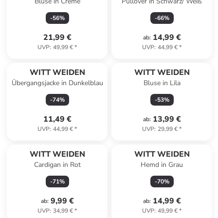
Bluse in Creme
Pullover in Schwarz/ Weiß
-
56
%
-
66
%
21,99 €
14,99 €
ab
:
UVP
:
49,99 €
*
UVP
:
44,99 €
*
WITT WEIDEN
WITT WEIDEN
Übergangsjacke in Dunkelblau
Bluse in Lila
-
74
%
-
53
%
11,49 €
13,99 €
ab
:
UVP
:
44,99 €
*
UVP
:
29,99 €
*
WITT WEIDEN
WITT WEIDEN
Cardigan in Rot
Hemd in Grau
-
71
%
-
70
%
9,99 €
14,99 €
ab
:
ab
:
UVP
:
34,99 €
*
UVP
:
49,99 €
*