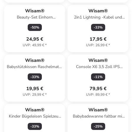
Wisam®
Wisam®
Beauty-Set Einhorn
2in1 Lightning -Kabel und
Kosmetiktasche Nagelzubehör
induktives Ladegerät für
-
50
%
-
33
%
Kosmetik
Apple Watch 1,5m weiß
24,95 €
17,95 €
UVP
:
49,99 €
*
UVP
:
26,99 €
*
Wisam®
Wisam®
Babystützkissen Raschelmatte
Console X6 3,5 Zoll IPS
Fuchs Anhänger
Handheld Konsole
-
33
%
-
11
%
19,95 €
79,95 €
UVP
:
29,99 €
*
UVP
:
89,99 €
*
Wisam®
Wisam®
Kinder Bügeleisen Spielzeug
Babybadewanne faltbar mit
Dampf Licht Sound
Thermometer Sterne
-
33
%
-
25
%