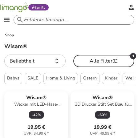
family
Shop
Wisam®
1
Beliebtheit
Alle Filter
Babys
SALE
Home & Living
Ostern
Kinder
Weihn
Wisam®
Wisam®
Wecker mit LED-Hase-
3D Drucker Stift Set Blau für
Nachtlicht Alarmfunkion
Kinder Erwachsene mit 3
-
42
%
-
60
%
Farben 1.75mm
19,95 €
19,99 €
UVP
:
34,99 €
*
UVP
:
49,99 €
*