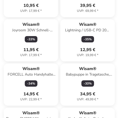
10,95 €
39,95 €
UVP
:
17,99 €
*
UVP
:
69,99 €
*
Wisam®
Wisam®
Joyroom 30W Schnell-
Lightning / USB-C PD 20W
Ladekabel USB - Lightning ,
Schnell-Kabel 1,2m Schwarz
-
33
%
-
35
%
1,2m grau
11,95 €
12,95 €
UVP
:
17,99 €
*
UVP
:
19,99 €
*
Wisam®
Wisam®
FORCELL Auto Handyhalter
Babypuppe in Tragetasche,
Guardian Saugnapfhalter
Flasche, Schnuller, spricht
-
34
%
-
30
%
schwarz
14,95 €
34,95 €
UVP
:
22,99 €
*
UVP
:
49,99 €
*
Wisam®
Wisam®