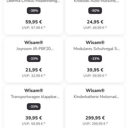
Deerma CM800 Milbenreiniger
Krokodil-Auto-Rutsche,
– Anti-Milben & UV
Balance-Bahn, 5 Ebenen
-
38
%
-
50
%
59,95 €
24,95 €
UVP
:
97,99 €
*
UVP
:
49,99 €
*
Wisam®
Wisam®
Joyroom JR-PBF20
Modulares Schuhregal 5
Powerbank 10.000mAh 25W
Fächer transparent
-
33
%
-
33
%
Stecksystem
21,95 €
39,95 €
UVP
:
32,99 €
*
UVP
:
59,99 €
*
Wisam®
Wisam®
Transportwagen klappbar
Kinderbatterie Motorrad
Aluminium 70 kg leicht
XMX609 Modell
-
33
%
39,95 €
299,95 €
UVP
:
59,99 €
*
UVP
:
299,99 €
*