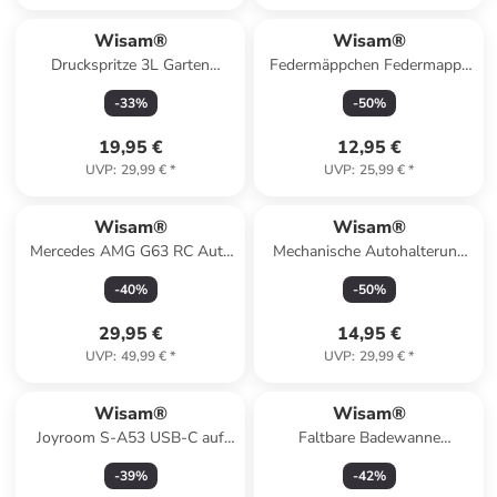
Wisam®
Wisam®
Druckspritze 3L Garten
Federmäppchen Federmappe
Sprüher Bewässerung
mit Reißverschluss
-
33
%
-
50
%
19,95 €
12,95 €
UVP
:
29,99 €
*
UVP
:
25,99 €
*
Wisam®
Wisam®
Mercedes AMG G63 RC Auto
Mechanische Autohalterung
1:24 ferngesteuert
universal für Telefon am
-
40
%
-
50
%
Cockpit/Fenster schwarz
29,95 €
14,95 €
UVP
:
49,99 €
*
UVP
:
29,99 €
*
Wisam®
Wisam®
Joyroom S-A53 USB-C auf
Faltbare Badewanne
USB-C 60W Schnellladekabel
rutschfest klappbar
-
39
%
-
42
%