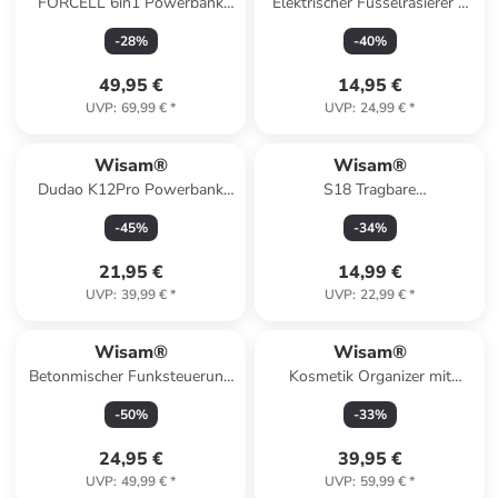
FORCELL 6in1 Powerbank
Elektrischer Fusselrasierer 3
15000mAh 45W USB-C/A
Stufen Textilrasierer
-
28
%
-
40
%
Ladegerät
49,95 €
14,95 €
UVP
:
69,99 €
*
UVP
:
24,99 €
*
Wisam®
Wisam®
Dudao K12Pro Powerbank
S18 Tragbare
20000mAh 22.5W USB-
Gesichtsreinigungsbürste
-
45
%
-
34
%
A/USB-C
Sonic Hautpflege Reinigung
21,95 €
14,99 €
UVP
:
39,99 €
*
UVP
:
22,99 €
*
Wisam®
Wisam®
Betonmischer Funksteuerung
Kosmetik Organizer mit
R / C
Deckel 2 Schubladen
-
50
%
-
33
%
24,95 €
39,95 €
UVP
:
49,99 €
*
UVP
:
59,99 €
*