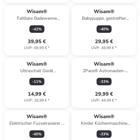
Wisam®
Wisam®
Faltbare Badewanne
Babypuppe, gestreifter
rutschfest klappbar
Pullover, Mütze, Schal,
-
42
%
-
40
%
Accessoires
39,95 €
29,95 €
UVP
:
69,99 €
*
UVP
:
49,99 €
*
Wisam®
Wisam®
Ultraschall Gerät
2Pace® Astronauten-
Gesichtspeeling
Projektor Nachtlicht mit
-
11
%
-
33
%
Gesichtsreinigung 3 in 1
Sternenhimmel und Nebula-
Massage
Effekte
14,99 €
29,99 €
UVP
:
16,99 €
*
UVP
:
44,99 €
*
Wisam®
Wisam®
Elektrischer Fusselrasierer 3
Kinder Küchenmaschine
Stufen Textilrasierer
Spielzeug Licht Sound Mixer
-
40
%
-
33
%