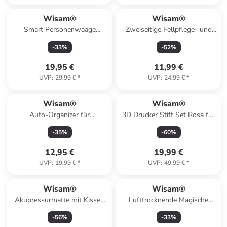
Wisam®
Wisam®
Smart Personenwaage
Zweiseitige Fellpflege- und
Bluetooth BMI BMR Analyse
Reinigungsbürste für Hund
-
33
%
-
52
%
Waage
Katze Blau/Schwarz
19,95 €
11,99 €
UVP
:
29,99 €
*
UVP
:
24,99 €
*
Wisam®
Wisam®
Auto-Organizer für
3D Drucker Stift Set Rosa für
Vordersitze mit Fächern
Kinder Erwachsene mit 3
-
35
%
-
60
%
Farben 1.75mm
12,95 €
19,99 €
UVP
:
19,99 €
*
UVP
:
49,99 €
*
Wisam®
Wisam®
Akupressurmatte mit Kissen
Lufttrocknende Magische
Akupressur Set
Knete für Kinder mit
-
56
%
-
33
%
Massagematte 60 x 40 Grau
Modellierwerkzeug 12 Farben