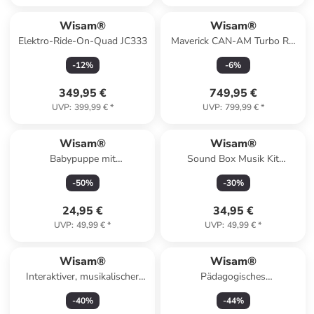
Wisam®
Wisam®
Elektro-Ride-On-Quad JC333
Maverick CAN-AM Turbo RS
STRONG AIR
-
12
%
-
6
%
Batteriebetriebenes
349,95 €
749,95 €
UVP
:
399,99 €
*
UVP
:
799,99 €
*
Wisam®
Wisam®
Babypuppe mit
Sound Box Musik Kit
Fütterungszubehör, Lätzchen,
Mikrofon Bluetooth
-
50
%
-
30
%
Mütze, 28 cm
Lautsprecher MP3
24,95 €
34,95 €
UVP
:
49,99 €
*
UVP
:
49,99 €
*
Wisam®
Wisam®
Interaktiver, musikalischer
Pädagogisches
Lenkradsimulator mit
astronomisches Aluminium-
-
40
%
-
44
%
Projektor
Teleskop mit Stativ