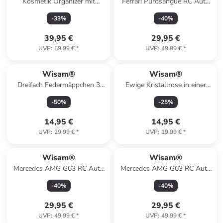
Kosmetik Organizer mit
Ferrari Purosangue RC Auto
Deckel 2 Schubladen
1:24 Rastar
-
33
%
-
40
%
39,95 €
29,95 €
UVP
:
59,99 €
*
UVP
:
49,99 €
*
Wisam®
Wisam®
Dreifach Federmäppchen 3
Ewige Kristallrose in einer
Fächer Federmappe mit
Kuppel mit LED-Beleuchtung
-
50
%
-
25
%
Reißverschluss
14,95 €
14,95 €
UVP
:
29,99 €
*
UVP
:
19,99 €
*
Wisam®
Wisam®
Mercedes AMG G63 RC Auto
Mercedes AMG G63 RC Auto
1:24 ferngesteuert
1:24 ferngesteuert
-
40
%
-
40
%
29,95 €
29,95 €
UVP
:
49,99 €
*
UVP
:
49,99 €
*