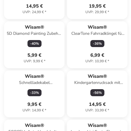
14,95 €
19,95 €
UVP
:
24,99 €
*
UVP
:
29,99 €
*
Wisam®
Wisam®
5D Diamond Painting Zubehör
ClearTone Fahrradklingel für
Set
alle Fahrradtypen mit Lenker
-
40
%
-
36
%
Ø 22.2mm Schwarz
5,99 €
6,99 €
UVP
:
9,99 €
*
UVP
:
10,99 €
*
Wisam®
Wisam®
Schnellladekabel
Kindergartenrucksack mit
Metalldatenkabel USB-C
Hauptfach
-
33
%
-
56
%
kompatibel mit iPhone 20W
2m weiß
9,95 €
14,95 €
UVP
:
14,99 €
*
UVP
:
33,99 €
*
Wisam®
Wisam®