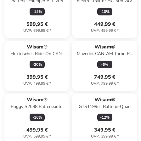
Batterieschlepper BLT-206
Elektro-Traktor HC-306 24V
-
14
%
-
10
%
599,95 €
449,99 €
UVP
:
699,99 €
*
UVP
:
499,99 €
*
Wisam®
Wisam®
Elektrisches Ride-On CAN-
Maverick CAN-AM Turbo RS
AM Renegade
STRONG AIRes
-
20
%
-
6
%
399,95 €
749,95 €
UVP
:
499,99 €
*
UVP
:
799,99 €
*
Wisam®
Wisam®
Buggy S2588 Batterieauto,
GTS1199es Batterie-Quad
-
16
%
-
12
%
499,95 €
349,95 €
UVP
:
599,99 €
*
UVP
:
399,99 €
*