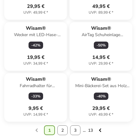
29,95 €
49,95 €
UVP
:
49,99 €
*
UVP
:
89,99 €
*
Wisam®
Wisam®
Wecker mit LED-Hase-
AirTag Schuheinlage
Nachtlicht quadratisch
Schutzhülle 155-170mm Blau
-
42
%
-
50
%
Alarmfunkion
19,95 €
14,95 €
UVP
:
34,99 €
*
UVP
:
29,99 €
*
Wisam®
Wisam®
Fahrradhalter für
Mini-Bäckerei-Set aus Holz
Wasserflasche FK338
mit Klettverschluss, 10-teilig.
-
33
%
-
40
%
9,95 €
29,95 €
UVP
:
14,99 €
*
UVP
:
49,99 €
*
1
2
3
...
13