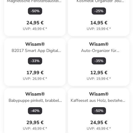
Magnetische Fensterbausteine
Kosmetik Organizer 360
??für Mädchen Rosa 50 Stk.
drehbar 5 Fächer Make-up
-
50
%
-
25
%
24,95 €
14,95 €
UVP
:
49,99 €
*
UVP
:
19,99 €
*
Wisam®
Wisam®
B2017 Smart App Digital
Auto-Organizer für
Personenwaage Bluetooth
Vordersitze mit Fächern
-
33
%
-
35
%
iOS Android Schwarz
17,99 €
12,95 €
UVP
:
26,99 €
*
UVP
:
19,99 €
*
Wisam®
Wisam®
Babypuppe pinkelt, brabbelt,
Kaffeeset aus Holz, bestehend
weint, spricht 12 Geräusche
aus Kaffeemaschine, Tassen
-
40
%
-
50
%
29,95 €
24,95 €
UVP
:
49,99 €
*
UVP
:
49,99 €
*