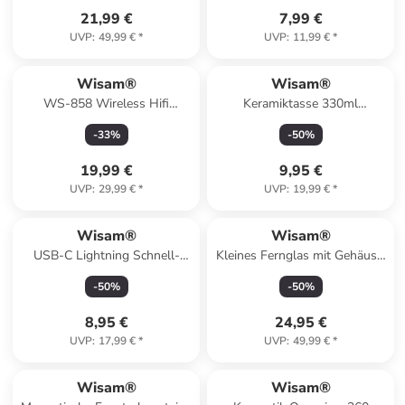
21,99 €
7,99 €
UVP
:
49,99 €
*
UVP
:
11,99 €
*
Wisam®
Wisam®
WS-858 Wireless Hifi
Keramiktasse 330ml
Speaker Bluetooth Karaoke
Kaffeetasse mit Motiv
-
33
%
-
50
%
Mikrofon Schwarz
19,99 €
9,95 €
UVP
:
29,99 €
*
UVP
:
19,99 €
*
Wisam®
Wisam®
USB-C Lightning Schnell-
Kleines Fernglas mit Gehäuse,
Ladekabel 30W 1.2m grau
12-fache Vergrößerung
-
50
%
-
50
%
8,95 €
24,95 €
UVP
:
17,99 €
*
UVP
:
49,99 €
*
Wisam®
Wisam®