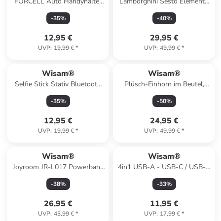
FORCELL Auto Handyhalter
Lamborghini Sesto Elemento
GuardianAV Lüftung schwarz
RC Auto 1:24
-
35
%
-
40
%
12,95 €
29,95 €
UVP
:
19,99 €
*
UVP
:
49,99 €
*
Wisam®
Wisam®
Selfie Stick Stativ Bluetooth
Plüsch-Einhorn im Beutel,
ZS8 Weiß Fernbedienung
weiß, 25 cm
-
35
%
-
50
%
12,95 €
24,95 €
UVP
:
19,99 €
*
UVP
:
49,99 €
*
Wisam®
Wisam®
Joyroom JR-L017 Powerbank
4in1 USB-A - USB-C / USB-C
10.000mAh 22,5W mit Kabel
/ Lightning / Micro-USB-Kabel
-
38
%
-
33
%
1,2m schwarz
26,95 €
11,95 €
UVP
:
43,99 €
*
UVP
:
17,99 €
*