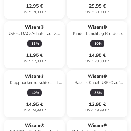
schwarz
12,95 €
29,95 €
UVP
:
19,99 €
*
UVP
:
39,99 €
*
Wisam®
Wisam®
USB-C DAC-Adapter auf 3,5-
Kinder Lunchbag Brotdose
mm-Miniklinke Schwarz
Tasche
-
33
%
-
50
%
11,95 €
14,95 €
UVP
:
17,99 €
*
UVP
:
29,99 €
*
Wisam®
Wisam®
Klapphocker rutschfest mit
Baseus Kabel USB-C auf
Fußstütze 24x19 cm
USB-C Schnellladekbel,
-
40
%
-
35
%
100W, 1m (weiß)
14,95 €
12,95 €
UVP
:
24,99 €
*
UVP
:
19,99 €
*
Wisam®
Wisam®