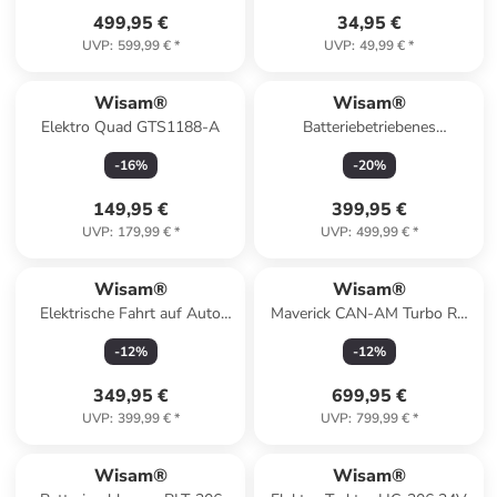
499,95 €
34,95 €
UVP
:
599,99 €
*
UVP
:
49,99 €
*
Wisam®
Wisam®
Elektro Quad GTS1188-A
Batteriebetriebenes
Motocross-Bike A9901
-
16
%
-
20
%
149,95 €
399,95 €
UVP
:
179,99 €
*
UVP
:
499,99 €
*
Wisam®
Wisam®
Elektrische Fahrt auf Auto
Maverick CAN-AM Turbo RS
CH9956
STRONG AIR Elektro-
-
12
%
-
12
%
Kinderauto
349,95 €
699,95 €
UVP
:
399,99 €
*
UVP
:
799,99 €
*
Wisam®
Wisam®