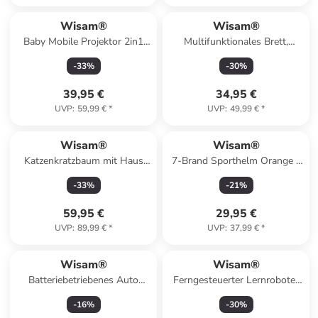
Wisam®
Wisam®
Baby Mobile Projektor 2in1
Multifunktionales Brett,
Musik Fernbedienung
interaktiver Tisch für
-
33
%
-
30
%
39,95 €
34,95 €
UVP
:
59,99 €
*
UVP
:
49,99 €
*
Wisam®
Wisam®
Katzenkratzbaum mit Haus
7-Brand Sporthelm Orange –
Tunnel 107cm Plattform
Sicher & leicht (52-56cm)
-
33
%
-
21
%
59,95 €
29,95 €
UVP
:
89,99 €
*
UVP
:
37,99 €
*
Wisam®
Wisam®
Batteriebetriebenes Auto
Ferngesteuerter Lernroboter
Buggy S2588
RC mit Sprachfunktion,
-
16
%
-
30
%
tanzenden