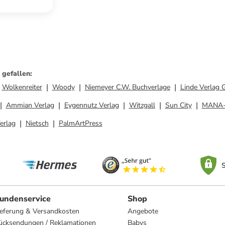
 gefallen
:
Wolkenreiter
Woody
Niemeyer C.W. Buchverlage
Linde Verlag 
Ammian Verlag
Eygennutz Verlag
Witzgall
Sun City
MANA-
erlag
Nietsch
PalmArtPress
S
undenservice
Shop
ieferung & Versandkosten
Angebote
ücksendungen / Reklamationen
Babys