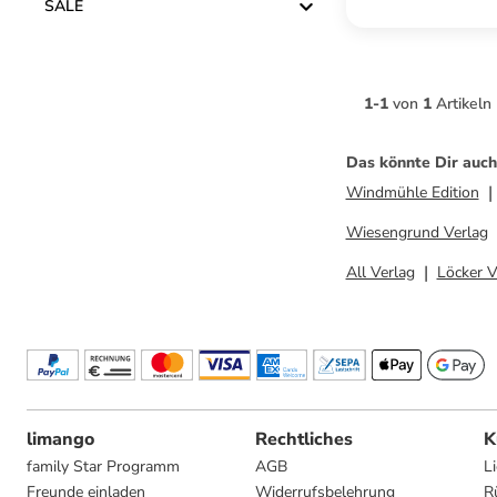
SALE
1
-
1
von
1
Artikeln
Das könnte Dir auch
Windmühle Edition
Wiesengrund Verlag
All Verlag
Löcker V
limango
Rechtliches
K
family Star Programm
AGB
L
Freunde einladen
Widerrufsbelehrung
R