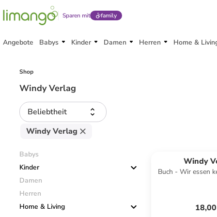
Sparen mit
family
Angebote
Babys
Kinder
Damen
Herren
Home & Livin
Shop
Windy Verlag
Beliebtheit
Windy Verlag
Babys
Windy V
Kinder
Buch - Wir essen k
Damen
Herren
Home & Living
18,00