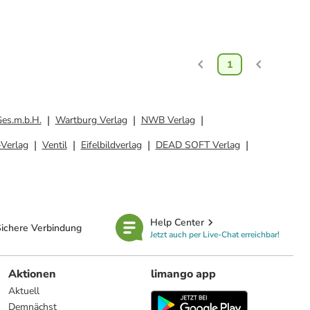
1
Ges.m.b.H.
Wartburg Verlag
NWB Verlag
Verlag
Ventil
Eifelbildverlag
DEAD SOFT Verlag
Help Center
ichere Verbindung
Jetzt auch per Live-Chat erreichbar!
Aktionen
limango app
Aktuell
Demnächst