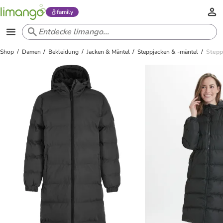
family
Shop
Damen
Bekleidung
Jacken & Mäntel
Steppjacken & -mäntel
Stepp