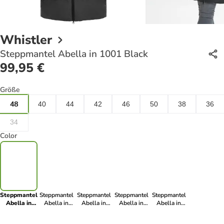
Whistler
Steppmantel Abella in 1001 Black
99,95 €
Größe
48
40
44
42
46
50
38
36
34
Color
Steppmantel
Steppmantel
Steppmantel
Steppmantel
Steppmantel
Abella in
Abella in
Abella in
Abella in
Abella in
1001 Black
5056 Tarmac
5322 Soft Silt
1071 Black
4244 Red
Ink
Pear