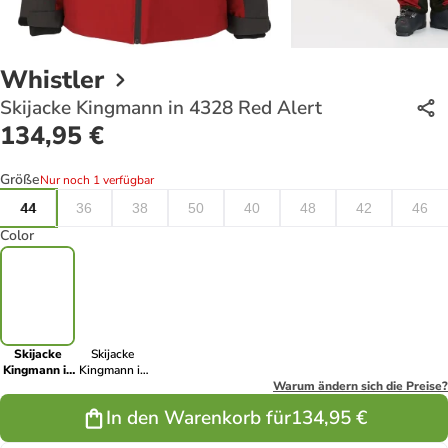
Whistler
Skijacke Kingmann in 4328 Red Alert
134,95 €
Größe
Nur noch 1 verfügbar
44
36
38
50
40
48
42
46
Color
Skijacke
Skijacke
Kingmann in
Kingmann in
4328 Red
1002 White
Warum ändern sich die Preise?
Alert
In den Warenkorb für
134,95 €