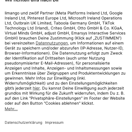
Rechtliches
Kundenservice
Shop
Aktionen
Travel
limango.nl
limango.pl