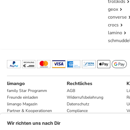
trollkids
geox
converse
crocs
lamino
schmudde
limango
Rechtliches
K
family Star Programm
AGB
L
Freunde einladen
Widerrufsbelehrung
R
limango Magazin
Datenschutz
U
Partner & Kooperationen
Compliance
V
Jobs
Impressum
G
Presse
Privatsphäre-Einstellungen