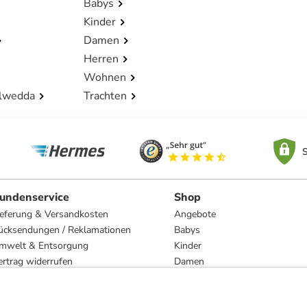
Babys
Kinder
Damen
Herren
Wohnen
lwedda
Trachten
S
undenservice
Shop
ieferung & Versandkosten
Angebote
ücksendungen / Reklamationen
Babys
mwelt & Entsorgung
Kinder
ertrag widerrufen
Damen
esetzliche Gewährleistung und Reparatur
Herren
Wohnen