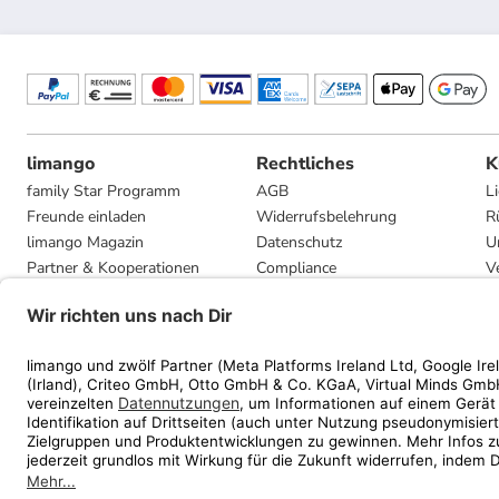
limango
Rechtliches
K
family Star Programm
AGB
L
Freunde einladen
Widerrufsbelehrung
R
limango Magazin
Datenschutz
U
Partner & Kooperationen
Compliance
V
Jobs
Impressum
G
Presse
Privatsphäre-Einstellungen
Mediadaten
Geschenkgutscheinbedingungen