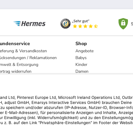
S
undenservice
Shop
ieferung & Versandkosten
Angebote
ücksendungen / Reklamationen
Babys
mwelt & Entsorgung
Kinder
ertrag widerrufen
Damen
esetzliche Gewährleistung und Reparatur
Herren
Wohnen
Trachten
Marken