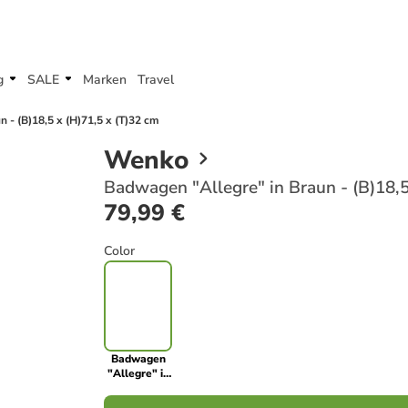
g
SALE
Marken
Travel
 - (B)18,5 x (H)71,5 x (T)32 cm
Wenko
Badwagen "Allegre" in Braun - (B)18,5
79,99 €
Color
Badwagen
"Allegre" in
Braun -
(B)18,5 x