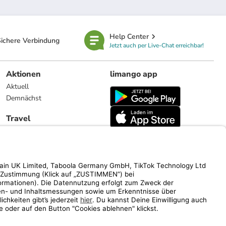
Help Center
ichere Verbindung
Jetzt auch per Live-Chat erreichbar!
Aktionen
limango app
Aktuell
Demnächst
Travel
Reiseangebote
limango.nl
limango.pl