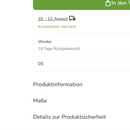
In den
(H)71,5 x
(T)32 cm
10. - 12. August
Kostenloser Versand
Wenko
14 Tage Rückgaberecht
DE
Produktinformation
Maße
Details zur Produktsicherheit