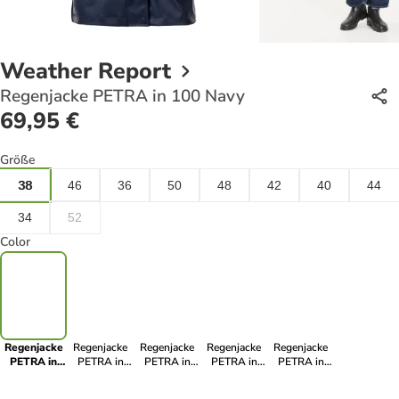
Weather Report
Regenjacke PETRA in 100 Navy
69,95 €
Größe
38
46
36
50
48
42
40
44
34
52
Color
Regenjacke
Regenjacke
Regenjacke
Regenjacke
Regenjacke
PETRA in
PETRA in
PETRA in
PETRA in
PETRA in
100 Navy
377 Sun
1001 Black
358 Pink
3052 Forest
Sand
Night