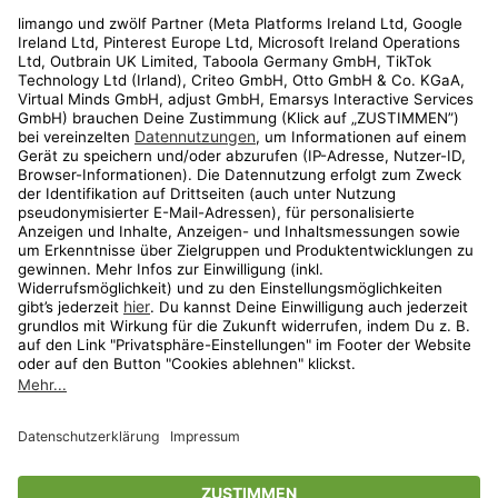
Rechtliches
Kundenservice
Shop
Aktionen
Travel
limango.nl
limango.pl