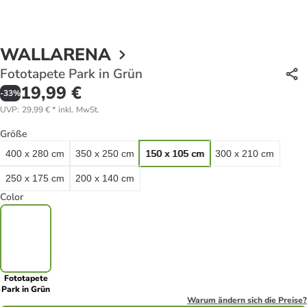
WALLARENA
Fototapete Park in Grün
19,99 €
-
33
%
UVP
:
29,99 €
*
inkl. MwSt.
Größe
400 x 280 cm
350 x 250 cm
150 x 105 cm
300 x 210 cm
250 x 175 cm
200 x 140 cm
Color
Fototapete
Park in Grün
Warum ändern sich die Preise?